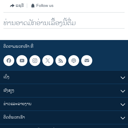
ແຊຣ໌
Follow us
ທ່ານອາດມັກອ່ານເລື້ອງນີ້ຕື່ມ
ຕິດຕາມພວກເຮົາ ທີ່
ເບິ່ງ
ຟັງສຽງ
ຂ່າວແລະລາຍງານ
ຕິດຕໍ່ພວກເຮົາ