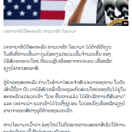
ວິທະຍາສາດ-ເທັກໂນໂລຈີ
ທຸລະກິດ
ພາສາອັງກິດ
ປະທານາທິບໍດີສະຫະລັດ ທ່ານບາຣັກ ໂອບາມາ
ວີດີໂອ
ປະທານາທິບໍດີສະຫະລັດ ທ່ານບາຣັກ ໂອບາມາ ໄດ້ຕຳໜິຕິຕຽນ
ສຽງ
ໃນອັນທີ່ທ່ານເອີ້ນວ່າ ກຸ່ມນ້ອຍໆແຕ່ພວມເພີ້ມຈຳນວນຂຶ້ນ ຂອງ
ລາຍການກະຈາຍສຽງ
ບໍລິສັດຂະໜາດໃຫຍ່ ທີ່ພວມຫຼົບໜີອອກຈາກປະເທດ ເພື່ອຫລີກ
ຕິດຕາມພວກເຮົາ ທີ່
ລ່ຽງບໍ່ຢາກເສຍພາສີ.
ລາຍງານ
ຜູ້ນຳຂອງສະຫະລັດ ກ່າວໃນຄຳປາໄສປະຈຳສັບປະດາຂອງທ່ານ ໃນວັນ
ເສົາມື້ນີ້ວ່າ ບັນ ດາບໍລິສັດເຫລົ່ານີ້ປະທຸລະກິດສ່ວນໃຫຍ່ຂອງຕົນໄວ້ຢູ່ໃນ
ພາສາຕ່າງໆ
ສະຫະລັດແຕ່ພວກເຂົາ “ໂດຍ ພື້ນຖານແລ້ວ ໄດ້ຍົກເລີກການຖືສັນຊາດ”
ແລະ ປະກາດວ່າ ພວກເຂົາໄດ້ໄປຕັ້ງຢູ່ບ່ອນ ໃດບ່ອນນຶ່ງເພື່ອຫລີກລ່ຽງບໍ່
ຢາກຈ່າຍພາສີຢ່າງຍຸຕິທຳຂອງພວກເຂົາ.
ທ່ານໂອບາມາເວົ້າວ່າ ຊ່ອງໂຫວ່ໃນກົດໝາຍການເສຍພາສີເຮັດໃຫ້ການ