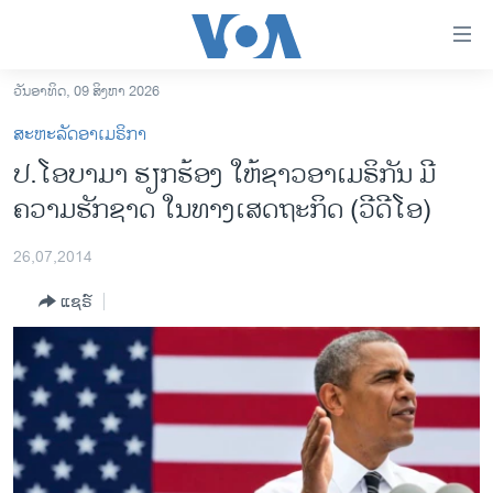
ລິ້ງ
ສຳຫລັບ
ເຂົ້າ
ວັນອາທິດ, 09 ສິງຫາ 2026
ຫາ
ໂຮມເພຈ
ສະຫະລັດອາເມຣິກາ
ຂ້າມ
ລາວ
ປ.ໂອບາມາ ຮຽກຮ້ອງ ໃຫ້ຊາວອາເມຣິກັນ ມີ
ຂ້າມ
ອາເມຣິກາ
ຄວາມຮັກຊາດ ໃນທາງເສດຖະກິດ (ວີດີໂອ)
ຂ້າມ
ໄປ
ການເລືອກຕັ້ງ ປະທານາທີບໍດີ ສະຫະລັດ 2024
ຫາ
26,07,2014
ຂ່າວ​ຈີນ
ຊອກ
ແຊຣ໌
ຄົ້ນ
ໂລກ
ເອເຊຍ
ອິດສະຫຼະພາບດ້ານການຂ່າວ
ຊີວິດຊາວລາວ
ຊຸມຊົນຊາວລາວ