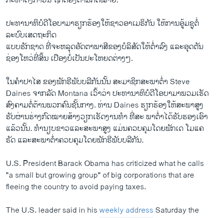
ກະທຳດັ່ງກ່າວນີ້ ຖືກຕ້ອງຕາມກົດໝາຍ.
ປະທານາທິບໍດີໂອບາມາຮຽກຮ້ອງໃຫ້ຊາວອາເມຣິກັນ ໃຫ້ການອູ້ມຊູຕໍ່
ລະບົບເສດຖະກິດ
ແບບຮັກຊາດ ທີ່ຈະຫລຸດອັດຕາພາສີຂອງບໍລິສັດໃຫ້ຕ່ຳລົງ ແລະອຸດຕັນ
ຊ່ອງໂຫວ່ທີ່ສິ້ນ ເປືອງບໍ່ເປັນປະໂຫຍດຕ່າງໆ.
ໃນຄຳປາໄສ ຂອງພັກຣີພັບບລີກັນນັ້ນ ສະມາຊິກສະພາຕ່ຳ Steve
Daines ຈາກລັດ Montana ເວົ້າວ່າ ປະທານາທິບໍດີໂອບາມາພວມເຮັດ
ສົງຄາມຕໍ່ຕ້ານພວກຄົນຊັ້ນກາງ. ທ່ານ Daines ຮຽກຮ້ອງໃຫ້ສະພາສູງ
ຮັບຜ່ານຮ່າງກົດໝາຍສ້າງວຽກເຮັດງານທຳ ທີ່ສະ ພາຕ່ຳໄດ້ຮັບຮອງເອົາ
ແລ້ວນັ້ນ. ທຳນຽບຂາວແລະສະພາສູງ ແມ່ນຄວບຄຸມໂດຍພັກເດ ໂມແຄ
ຣັດ ແລະສະພາຕ່ຳຄວບຄຸມໂດຍພັກຣີພັບບລີກັນ.
U.S. President Barack Obama has criticized what he calls
"a small but growing group" of big corporations that are
fleeing the country to avoid paying taxes.
The U.S. leader said in his
weekly address
Saturday the