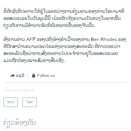
ຂໍ້​ຕົກລົງ​ທີ່​ປະກາດ​ໃຫ້​ຮູ້​ໃນ​ລະຫວ່າງ​ການ​ຢ້ຽມຢາມ​ຂອງ​ທ່ານ​ໂອ​ບາ​ມາທີ່​
ອອສ​ເຕຣ​ເລຍ​ໃນ​ວັນ​ພຸດ​ມື້​ນີ້ ​ເນ້ນ​ໜັກເຖິງ​ຄວາມ​ເປັນ​ຫ່ວງ​ໃນ​ພາກ​ພື້ນ ​
ກ່ຽວ​ກັບ​ການ​ມີ​ອໍານາດ​ອິດ​ທິພົນ​ຫລາຍ​ຂຶ້ນ​ຂອງ​ຈີນນັ້ນ.
ອົງການ​ຂ່າວ AFP ຂອງຝຣັ່ງອ້າງ​ຄໍາ​ເວົ້າ​ຂອງ​ທ່ານ Ben Rhodes ຮອງ
ທີ່​ປຶກສາ​ດ້ານ​ຄວາມ​ປອດ​ໄພ​ແຫ່ງ​ຊາດ​ຂອງ​ສະຫະລັດ​ ທີ່​ກ່າວຕອບວ່າ
ສະຫະລັດ​ເຊື່ອ​ວ່າການ​ສົ່ງ​ທະຫານ​ໄປ​ປະ​ຈໍາ​ການ​ຢູ່​ໃນ​ອອສ​ເຕຣ​ເລຍ​
ແມ່ນ​ຖືກຕ້ອງ​ເໝາະ​ສົມ​ຢ່າງ​ສິ້ນ​ເຊີງ.
ແຊຣ໌
Follow us
This item is part of
ຂ່າວ
ໂລກ
ກ່ຽວຂ້ອງກັນ