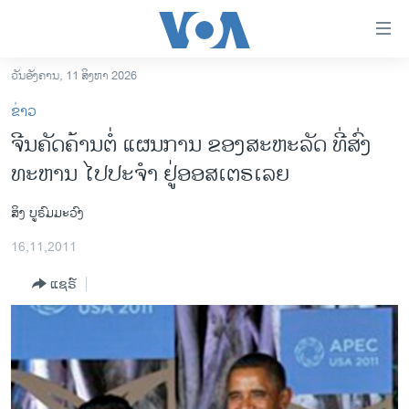
ລິ້ງ
ສຳຫລັບ
ເຂົ້າ
ວັນອັງຄານ, 11 ສິງຫາ 2026
ຫາ
ໂຮມເພຈ
ຂ່າວ
ຂ້າມ
ລາວ
ຈີນຄັດຄ້ານຕໍ່ ແຜນການ ຂອງສະຫະລັດ ທີ່ສົ່ງ
ຂ້າມ
ອາເມຣິກາ
ທະຫານ ໄປປະຈໍາ ຢູ່ອອສເຕຣເລຍ
ຂ້າມ
ໄປ
ການເລືອກຕັ້ງ ປະທານາທີບໍດີ ສະຫະລັດ 2024
ຫາ
ສິງ ບູຣົມມະວົງ
ຂ່າວ​ຈີນ
ຊອກ
16,11,2011
ຄົ້ນ
ໂລກ
ແຊຣ໌
ເອເຊຍ
ອິດສະຫຼະພາບດ້ານການຂ່າວ
ຊີວິດຊາວລາວ
ຊຸມຊົນຊາວລາວ