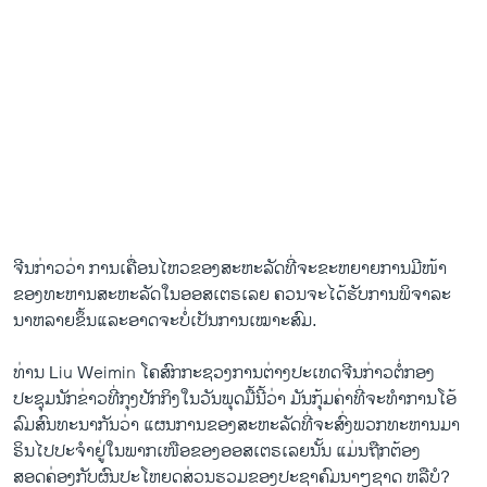
ຈີນ​ກ່າວ​ວ່າ ການ​ເຄື່ອນ​ໄຫວ​ຂອງ​ສະຫະລັດ​ທີ່​ຈະ​ຂະຫຍາຍ​ການ​ມີໜ້າ
ຂອງ​ທະຫານ​ສະຫະລັດ​ໃນ​ອອສ​ເຕຣ​ເລຍ​ ຄວນ​ຈະ​ໄດ້​ຮັບ​ການ​ພິຈາລະ
ນາ​ຫລາຍ​ຂຶ້ນ​ແລະ​ອາດ​ຈະ​ບໍ່​ເປັນ​ການເໝາະ​ສົມ.
ທ່ານ Liu Weimin ​ໂຄສົກ​ກະຊວງ​ການ​ຕ່າງປະ​ເທດ​ຈີນ​ກ່າວ​ຕໍ່ກອງ​
ປະຊຸມ​ນັກ​ຂ່າວ​ທີ່​ກຸງ​ປັກ​ກິ​ງ​ໃນ​ວັນ​ພຸດ​ມື້​ນີ້ວ່າ ມັນ​ກຸ້ມ​ຄ່າ​ທີ່​ຈະ​ທໍາ​ການ​ໂອ້​
ລົມ​ສົນທະນາ​ກັນ​ວ່າ ​ແຜນການ​ຂອງ​ສະຫະລັດ​ທີ່​ຈະ​ສົ່ງ​ພວກທະຫານ​ມາ
ຣິນ​ໄປ​ປະ​ຈໍາ​ຢູ່​ໃນ​ພາກ​ເໜືອ​ຂອງ​ອອສ​ເຕຣ​ເລຍ​ນັ້ນ​ ແມ່ນ​ຖືກຕ້ອງ​
ສອດຄ່ອງ​ກັບຜົນ​ປະ​ໂຫຍ​ດສ່ວນ​ຮວມຂອງ​ປະຊາ​ຄົມນາໆ​ຊາດ​ ​ຫລື​ບໍ?