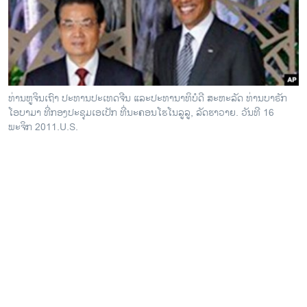
ວິທະຍາສາດ-ເທັກໂນໂລຈີ
ທຸລະກິດ
ພາສາອັງກິດ
ວີດີໂອ
ທ່ານຫູຈິນເຖົາ ປະທານປະເທດຈີນ ແລະປະທານາທິບໍດີ ສະຫະລັດ ທ່ານບາຣັກ
ສຽງ
ໂອບາມາ ທີ່ກອງປະຊຸມເອເປັກ ທີ່ນະຄອນໂຮໂນລູລູ, ລັດຮາວາຍ. ວັນທີ 16
ພະຈິກ 2011.U.S.
ລາຍການກະຈາຍສຽງ
ຕິດຕາມພວກເຮົາ ທີ່
ລາຍງານ
ພາສາຕ່າງໆ