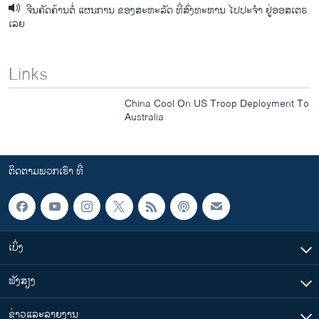
ຈີນຄັດຄ້ານຕໍ່ ແຜນການ ຂອງສະຫະລັດ ທີ່ສົ່ງທະຫານ ໄປປະຈໍາ ຢູ່ອອສເຕຣ
ເລຍ
Links
China Cool On US Troop Deployment To
Australia
ຕິດຕາມພວກເຮົາ ທີ່
ເບິ່ງ
ຟັງສຽງ
ຂ່າວແລະລາຍງານ