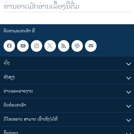
ທ່ານອາດມັກອ່ານເລື້ອງນີ້ຕື່ມ
ຕິດຕາມພວກເຮົາ ທີ່
ເບິ່ງ
ຟັງສຽງ
ຂ່າວແລະລາຍງານ
ຕິດຕໍ່ພວກເຮົາ
ວີໂອເອລາວ ສາມາດ ເຂົ້າເຖິງໄດ້ທີ່
​ລິ້ງ​ຕ່າງໆ