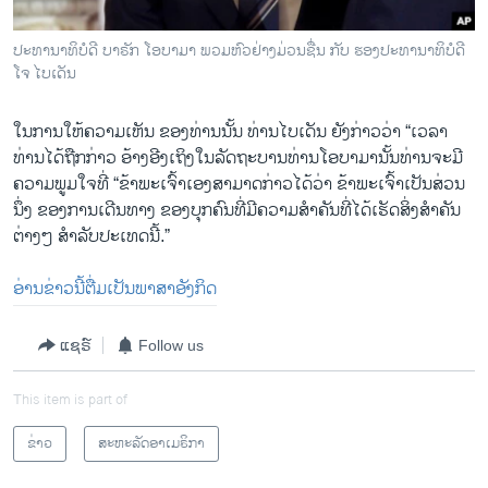
ປະທານາທິບໍດີ ບາຣັກ ໂອບາມາ ພວມຫົວຢ່າງມ່ວນຊື່ນ ກັບ ຮອງປະທານາທິບໍດີ
ໂຈ ໄບເດັນ
ໃນ​ການ​ໃຫ້​ຄວາມ​ເຫັນ ຂອງ​ທ່ານ​ນັ້ນ ທ່ານ​ໄບ​ເດັນ ​ຍັງ​ກ່າວ​ວ່າ “​ເວລາ​
ທ່ານ​ໄດ້​ຖືກກ່າວ ອ້າງ​ອີງ​ເຖິງ​ໃນ​ລັດຖະບານ​ທ່ານ​ໂອ​ບາ​ມານັ້ນທ່ານ​ຈະ​ມີ​
ຄວາມ​ພູມ​ໃຈ​ທີ່ “ຂ້າພະ​ເຈົ້າ​ເອງ​ສາມາດ​ກ່າວ​ໄດ້​ວ່າ ຂ້າພະ​ເຈົ້າ​ເປັນ​ສ່ວນ​
ນຶ່ງ ​ຂອງ​ການ​ເດີນທາງ​ ຂອງ​ບຸກຄົນທີ່​ມີ​ຄວາມ​ສຳຄັນທີ່​ໄດ້​ເຮັດ​ສິ່ງ​ສຳຄັນ​
ຕ່າງໆ ສຳລັບ​ປະ​ເທດ​ນີ້.”
ອ່ານຂ່າວນີ້ຕື່ມເປັນພາສາອັງກິດ
ແຊຣ໌
Follow us
This item is part of
ຂ່າວ
ສະຫະລັດອາເມຣິກາ