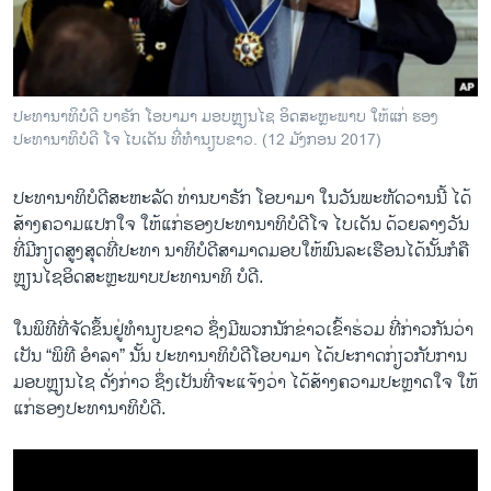
ວິທະຍາສາດ-ເທັກໂນໂລຈີ
ທຸລະກິດ
ພາສາອັງກິດ
ປະທານາທິບໍດີ ບາຣັກ ໂອບາມາ ມອບຫຼຽນໄຊ ອິດສະຫຼະພາບ ໃຫ້ແກ່ ຮອງ
ວີດີໂອ
ປະທານາທິບໍດີ ໂຈ ໄບເດັນ ທີ່ທຳນຽບຂາວ. (12 ມັງກອນ 2017)
ສຽງ
ປະທານາທິບໍດີສະຫະລັດ ທ່ານ​ບາຣັກ ​ໂອ​ບາ​ມາ ​ໃນ​ວັນ​ພະຫັດ​ວານ​ນີ້ ​ໄດ້​
ລາຍການກະຈາຍສຽງ
ສ້າງ​ຄວາມ​ແປກ​ໃຈ​ ໃຫ້​ແກ່​ຮອງ​ປະທານາທິບໍດີໂຈ ​ໄບ​ເດັນ ດ້ວຍລາງວັນ​
ຕິດຕາມພວກເຮົາ ທີ່
ທີ່​ມີ​ກຽດ​ສູງ​ສຸດທີ່​ປະທາ ນາທິບໍດີ​ສາມາດ​ມອບ​ໃຫ້ພົນລະ​ເຮືອນ​ໄດ້ນັ້ນກໍ​ຄື ​
ລາຍງານ
ຫຼຽນ​ໄຊ​ອິດສະຫຼະພາບ​ປະທານາທິ ບໍດີ.
​ໃນ​ພິທີ​ທີ່​ຈັດ​ຂຶ້ນຢູ່​ທຳນຽບຂາວ​ ຊຶ່ງ​ມີ​ພວກ​ນັກ​ຂ່າວ​ເຂົ້າຮ່ວມ ທີ່​ກ່າວ​ກັນ​ວ່າ ​
ພາສາຕ່າງໆ
ເປັນ “ພິທີ ​ອຳລາ” ນັ້ນ ປະທານາທິບໍດີ​ໂອ​ບາ​ມາ​ ໄດ້​ປະກາດ​ກ່ຽວ​ກັບ​ການ​
ມອບ​ຫຼຽນ​ໄຊ ດັ່ງກ່າວ ຊຶ່ງເປັນ​ທີ່​ຈະ​ແຈ້ງວ່າ ​ໄດ້​ສ້າງ​ຄວາມ​ປະຫຼາດ​ໃຈ ​ໃຫ້​
ແກ່​ຮອງ​ປະທານາທິບໍດີ.