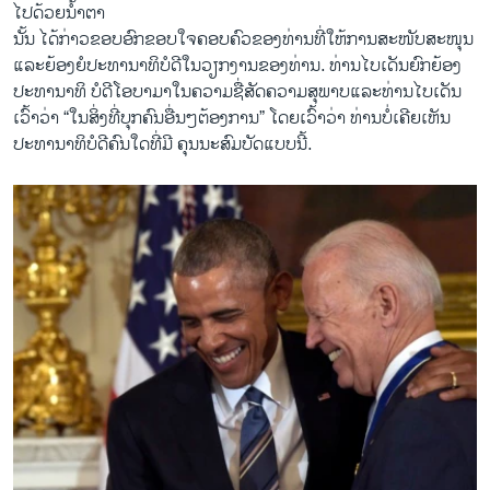
ໄປ​ດ້ວຍ​ນ້ຳຕາ
ນັ້ນ ​ໄດ້​ກ່າວ​ຂອບອົກ​ຂອບ​ໃຈ​ຄອບຄົວ​ຂອງ​ທ່ານ​ທີ່​ໃຫ້ການ​ສະໜັບສະໜຸນ​
ແລະ​ຍ້ອງຍໍ​ປະທານາທິບໍດີ​ໃນ​ວຽກ​ງານ​ຂອງ​ທ່ານ. ທ່ານ​ໄບ​ເດັນ​ຍົກຍ້ອງ​
ປະທານາທິ ບໍດີ​ໂອ​ບາ​ມາ​ໃນ​ຄວາມ​ຊື່ສັດຄວາມ​ສຸພາບແລະ​ທ່ານ​ໄບ​ເດັນ​
ເວົ້າວ່າ “​ໃນ​ສິ່ງ​ທີ່ບຸກຄົນ​ອື່ນໆຕ້ອງການ” ​ໂດຍ​ເວົ້າວ່າ ທ່ານ​ບໍ່​ເຄີຍ​ເຫັນ
ປະທານາທິບໍດີ​ຄົນ​ໃດ​ທີ່​ມີ ຄຸນ​ນະ​ສົມບັດ​ແບບ​ນີ້.