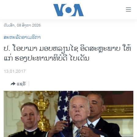
ລິ້ງ
ສຳຫລັບ
ເຂົ້າ
ວັນເສົາ, 08 ສິງຫາ 2026
ຫາ
ໂຮມເພຈ
ສະຫະລັດອາເມຣິກາ
ຂ້າມ
ລາວ
ປ. ໂອບາມາ ມອບຫລຽນໄຊ ອິດສະຫຼະພາບ ໃຫ້
ຂ້າມ
ອາເມຣິກາ
ແກ່ ຮອງປະທານາທິບໍດີ ໄບເດັນ
ຂ້າມ
ໄປ
ການເລືອກຕັ້ງ ປະທານາທີບໍດີ ສະຫະລັດ 2024
ຫາ
13,01,2017
ຂ່າວ​ຈີນ
ຊອກ
ແຊຣ໌
ຄົ້ນ
ໂລກ
ເອເຊຍ
ອິດສະຫຼະພາບດ້ານການຂ່າວ
ຊີວິດຊາວລາວ
ຊຸມຊົນຊາວລາວ