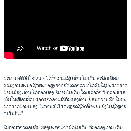
ປະທານາທິບໍດີ​ໂອ​ບາ​ມາ ​ໄດ້​ກ່າວ​ຊົມ​ເຊີຍ ​ທ່ານ​ໄບ​ເດັນ ອະດີດ​ເພື່ອນ​
ຮ່ວມງານ ສະມາ ຊິກ​ສະພາ​ສູງ​ຈາກ​ລັດ​ເດ​ລາ​ແວ ທີ່​ໄດ້​ຮັບໃຊ້​ປະ​ເທດ​ຊາດ​
ບ້ານ​ເມືອງ. ທ່ານ​ໄດ້​ກ່າວ​ຍ້ອງ ຍໍ​ທ່ານ​ໄບ​ເດັນ ​ໂດ​ຍ​ເວົ້າວ່າ “ມີ​ຄວາມ​ເຊື່ອ​
ໝັ້ນ​ໃນ​ເພື່ອນ​ຮ່ວມ​ຊາດ​ຊາວ​ອາເມຣິກັນ​ຂອງ​ທ່ານ ຍ້ອນ​ຄວາມ​ຮັກ​ ໃນ​ປະ​
ເທດ​ຊາດ​ບ້ານ​ເມືອງ ​ໃນ​ການ​ຮັບ​ໃຊ້​ຕະຫຼອດຊີວິດທີ່​ຈະຍືນ​ຍົງ​ໄປ​ຊົ່ວ​ຫຼາຍ
ໆ​ເຊັ່ນ​ຄົນ.”
​ໃນ​ການກ່າວ​ຕອບ​ຮັບ ຮອງ​ປະທານາທິບໍດີ​ໄບ​ເດັນ ​ທີ່​ຕາ​ຂອງ​ທ່ານ ​ເຕັມ​