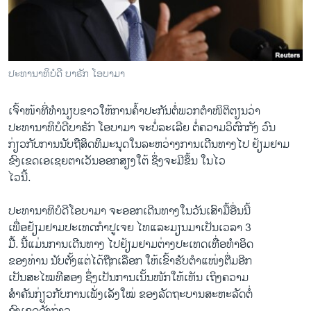
ວິທະຍາສາດ-ເທັກໂນໂລຈີ
ທຸລະກິດ
ພາສາອັງກິດ
ປະທານາທິບໍດີ ບາຣັກ ໂອບາມາ
ວີດີໂອ
ເຈົ້າໜ້າທີ່ທຳນຽບຂາວໃຫ້ການຄໍ້າປະກັນຕໍ່ພວກຕຳໜິຕິຕຽນວ່າ
ສຽງ
ປະທານາທິບໍດີບາຣັກ ໂອບາມາ ຈະບໍ່ລະເລີຍ ຕໍ່ຄວາມວິຕົກກັງ ວົນ
ລາຍການກະຈາຍສຽງ
ກ່ຽວກັບການນັບຖືສິດທິມະນຸດໃນລະຫວ່າງການເດີນທາງໄປ ຢ້ຽມຢາມ
ຕິດຕາມພວກເຮົາ ທີ່
ຂົງເຂດເອເຊຍຕາເວັນອອກສຽງໃຕ້ ຊຶ່ງຈະມີຂຶ້ນ ໃນໄວ
ລາຍງານ
ໄວນີ້.
ປະທານາທິບໍດີໂອບາມາ ຈະອອກເດີນທາງໃນວັນເສົາມື້ອື່ນນີ້
ພາສາຕ່າງໆ
ເພື່ອຢ້ຽມຢາມປະເທດກຳປູເຈຍ ໄທແລະມຽນມາເປັນເວລາ 3
ມື້. ນີ້ແມ່ນການເດີນທາງ ໄປຢ້ຽມຢາມຕ່າງປະເທດເທື່ອທຳອິດ
ຂອງທ່ານ ນັບຕັ້ງແຕ່ໄດ້ຖືກເລືອກ ໃຫ້ເຂົ້າຮັບຕຳແໜ່ງຕື່ມອີກ
ເປັນສະໄໝທີສອງ ຊຶ່ງເປັນການເນັ້ນໜັກໃຫ້ເຫັນ ເຖິງຄວາມ
ສຳຄັນກ່ຽວກັບການເພັ່ງເລັງໃໝ່ ຂອງລັດຖະບານສະຫະລັດຕໍ່