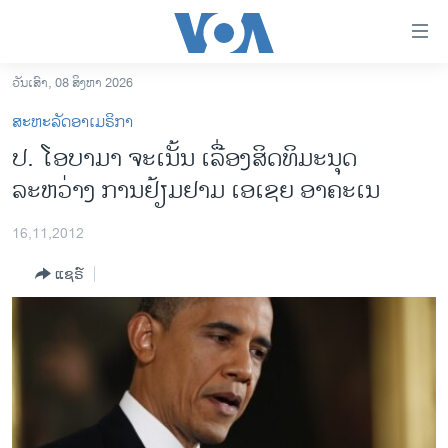
ລິ້ງ
ສຳຫລັບ
ເຂົ້າ
ວັນເສົາ, 08 ສິງຫາ 2026
ຫາ
ໂຮມເພຈ
ສະຫະລັດອາເມຣິກາ
ຂ້າມ
ລາວ
ປ. ໂອບາມາ ຈະເນັ້ນ ເລື່ອງສິດທິມະນຸດ
ຂ້າມ
ອາເມຣິກາ
ລະຫວ່າງ ການຢ້ຽມຢາມ ເອເຊຍ ອາຄະເນ
ຂ້າມ
ໄປ
ການເລືອກຕັ້ງ ປະທານາທີບໍດີ ສະຫະລັດ 2024
ຫາ
16,11,2012
ຂ່າວ​ຈີນ
ຊອກ
ແຊຣ໌
ຄົ້ນ
ໂລກ
ເອເຊຍ
ອິດສະຫຼະພາບດ້ານການຂ່າວ
ຊີວິດຊາວລາວ
ຊຸມຊົນຊາວລາວ