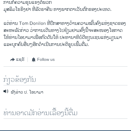
ການກໍ່ຄວາມຮຸນແຮງຕໍ່ພວກ
ມຸສລິມໂຣຮິງຢາ ທີ່ລັດຣາຄີນ ທາງພາກຕາເວັນຕົກຂອງປະເທດ.
ແຕ່ທ່ານ Tom Donilon ທີ່ປຶກສາທາງດ້ານຄວາມໝັ້ນຄົງແຫ່ງຊາດຂອງ
ສະຫະລັດກ່າວ ວ່າການເດີນທາງໄປຢ້ຽມຢາມຄັ້ງນີ້ຈະສະໜອງໂອກາດ
ໃຫ້ທ່ານໂອບາມາເພື່ອກົດດັນໃຫ້ ປະທານາທິບໍດີທຽນເຊນແຫ່ງມຽນມາ
ແລະບຸກຄົນອື່ນໆອີກດຳເນີນການປະຕິຮູບເພີ້ມຕື່ມ.
ແຊຣ໌
Follow us
ກ່ຽວຂ້ອງກັນ
ຟັງຂ່າວ ປ. ໂອບາມາ
ທ່ານອາດມັກອ່ານເລື້ອງນີ້ຕື່ມ