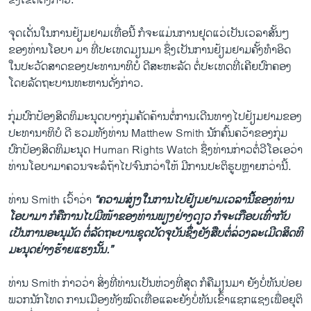
ຂົງເຂດດັ່ງກ່າວ.
ຈຸດເດັ່ນໃນການຢ້ຽມຢາມເທື່ອນີ້ ກໍຈະແມ່ນການຢຸດແວ່ເປັນເວລາສັ້ນໆ
ຂອງທ່ານໂອບາ ມາ ທີ່ປະເທດມຽນມາ ຊຶ່ງເປັນການຢ້ຽມຢາມຄັ້ງທຳອິດ
ໃນປະວັດສາດຂອງປະທານາທິບໍ ດີສະຫະລັດ ຕໍ່ປະເທດທີ່ເຄີຍປົກຄອງ
ໂດຍລັດຖະບານທະຫານດັ່ງກ່າວ.
ກຸ່ມປົກປ້ອງສິດທິມະນຸດບາງກຸ່ມຄັດຄ້ານຕໍ່ການເດີນທາງໄປຢ້ຽມຢາມຂອງ
ປະທານາທິບໍ ດີ ຮວມທັງທ່ານ Matthew Smith ນັກຄົ້ນຄວ້າຂອງກຸ່ມ
ປົກປ້ອງສິດທິມະນຸດ Human Rights Watch ຊຶ່ງທ່ານກ່າວຕໍ່ວີໂອເອວ່າ
ທ່ານໂອບາມາຄວນຈະລໍຖ້າໄປຈົນກວ່າໃຫ້ ມີການປະຕິຮູບຫຼາຍກວ່ານີ້.
ທ່ານ Smith ເວົ້າວ່າ
“ຄວາມສ່ຽງໃນການໄປຢ້ຽມຢາມເວລານີ້ຂອງທ່ານ
ໂອບາມາ ກໍຄືການໄປມີໜ້າຂອງທ່ານພຽງຢ່າງດຽວ ກໍຈະເກືອບເທົ່າກັບ
ເປັນການອະນຸມັດ ຕໍ່ລັດຖະບານຊຸດປັດຈຸບັນຊຶ່ງຍັງສືບຕໍ່ລ່ວງລະເມີດສິດທິ
ມະນຸດຢ່າງຮ້າຍແຮງນັ້ນ.”
ທ່ານ Smith ກ່າວວ່າ ສິ່ງທີ່ທ່ານເປັນຫ່ວງທີ່ສຸດ ກໍຄືມຽນມາ ຍັງບໍ່ທັນປ່ອຍ
ພວກນັກໂທດ ການເມືອງທັງໝົດເທື່ອແລະຍັງບໍ່ທັນເຂົ້າແຊກແຊງເພື່ອຍຸຕິ