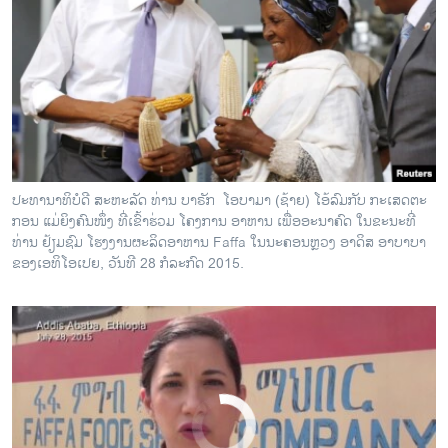
On The Scene: Obama Visits Faffa Foods Plant in Ethiopia
EMBED
SHARE
by
ສຽງອາເມຣິກາ ວີໂອເອລາວ
ປະທານາທິບໍດີ ສະຫະລັດ ທ່ານ ບາຣັກ ​ ໂອ​ບາ​ມາ (ຊ້າຍ) ໂອ້ລົມກັບ ກະເສດຕະ
ກອນ ແມ່ຍິງຄົນໜຶ່ງ ທີ່ເຂົ້າຮ່ວມ ໂຄງການ ອາຫານ ເພື່ອອະນາຄົດ ໃນຂະນະທີ່
ທ່ານ ຢ້ຽມຊົມ ໂຮງງານຜະລິດອາຫານ Faffa ໃນນະຄອນຫຼວງ ອາດິສ ອາບາບາ
ຂອງເອທິໂອເປຍ, ວັນທີ 28 ກໍລະກົດ 2015.
No media source currently available