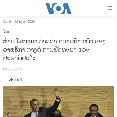
ລິ້ງ
ສຳຫລັບ
ເຂົ້າ
ວັນເສົາ, 08 ສິງຫາ 2026
ຫາ
ໂຮມເພຈ
ໂລກ
ຂ້າມ
ລາວ
ທ່ານ ໂອບາມາ ກ່າວວ່າ ຄວາມກ້າວໜ້າ ຂອງ
ຂ້າມ
ອາເມຣິກາ
ອາຟຣິກາ ກາງຕໍ່ ການພັດທະນາ ແລະ
ຂ້າມ
ໄປ
ການເລືອກຕັ້ງ ປະທານາທີບໍດີ ສະຫະລັດ 2024
ປະຊາທິປະໄຕ
ຫາ
ຂ່າວ​ຈີນ
ຊອກ
04,08,2015
ຄົ້ນ
ໂລກ
ແຊຣ໌
ເອເຊຍ
ອິດສະຫຼະພາບດ້ານການຂ່າວ
ຊີວິດຊາວລາວ
ຊຸມຊົນຊາວລາວ