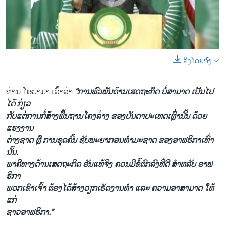
ລິງໂດຍກົງ
0:00
0:00:29
EMBED
SHARE
ທ່ານ ໂອບາມາ ເວົ້າວ່າ
“ການພົວພັນດ້ານເສດຖະກິດ ບໍ່ສາມາດ ເປັນໄປ
ໄດ້ ກ່ຽວ
ກັບແຕ່ການກໍ່ສ້າງພື້ນຖານໂຄງລ່າງ ຂອງບັນດາປະເທດເຫຼົ່ານັ້ນ ດ້ວຍ​
ແຮງງານ
ຕ່າງຊາດ ຫຼື ການຂຸດຄົ້ນ ຊັບພະຍາກອນທຳມະຊາດ ຂອງອາຟຣິກາເທົ່າ
ນັ້ນ.
ພາຄີ​ທາງ​ດ້ານ​ເສດຖະກິດ ອັນ​ແທ້​ຈິງ ຄວນ​ມີ​ຂໍ້​ຕົກລົງ​ທີ່​ດີ ສຳ​ຫລັບ ອາ​ຟ
ຣິກາ
ພວກ​ເຂົາ​ເຈົ້າ ຕ້ອງ​ໄດ້​ສ້າງ​ວຽກ​ເຮັດ​ງານ​ທຳ ​ແລະ ຄວາມ​ອາສາ​ມາດ ​ໃຫ້​
ແກ່
ຊາວອາ​ຟຣິກາ.”