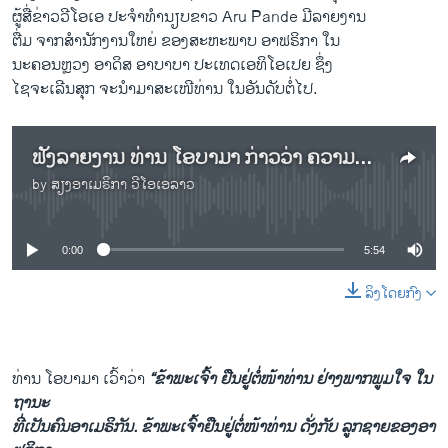
ຜູ້​ສື່​ຂ່າວວີ​ໂອ​ເອ ປະຈຳ​ທຳນຽບຂາວ Aru Pande ມີ​ລາຍ​ງານ
​ຕື່ມ​ ຈາກ​ສຳນັກງານ​ໃຫຍ່ ຂອງ​ສະຫະພາບ ອາ​ຟຣິກາ ​ໃນ
ນະຄອນຫຼວງ ອາ​ດິສ ອາ​ບາ​ບາ ປະ​ເທດ​ເອ​ທິ​ໂອ​ເປຍ ຊຶ່ງ​
ໄ​ຊຈະ​ເລີ​ນສຸກ ຈະ​ນຳ​ມາສະ​ເໜີ​ທ່ານ ​ໃນ​ອັນ​ດັບ​ຕໍ່​ໄປ.
ຟັງລາຍງານ ທ່ານ ໂອບາມາ ກ່າວວ່າ ຄວາມກ້າວໜ້າ ຂອງອາຟຣິກາ ກາງຕໍ່ ການພັດທະນາ ແລະ ປະຊາທິປະໄຕ.
by
ສຽງອາເມຣິກາ ວີໂອເອລາວ
No media source currently available
0:00
5:54
ລິງໂດຍກົງ
ທ່ານ ​ໂອ​ບາ​ມາ ​ເວົ້າວ່າ
“ຂ້າພະ​ເຈົ້າ ຢືນ​ຢູ່​ຕໍ່ໜ້າ​ທ່ານ ຢ່າງພາກພູມ​ໃຈ ໃນ
ຖານະ
ທີ່ເປັນ​ຄົນ​ອາ​ເມຣິກັນ. ຂ້າ​ພະ​ເຈົ້າຢືນ​ຢູ່​ຕໍ່​ໜ້າ​ທ່ານ ດັ່ງ​ກັບ ລູກ​ຊາຍ​ຂອງ​ອາ​