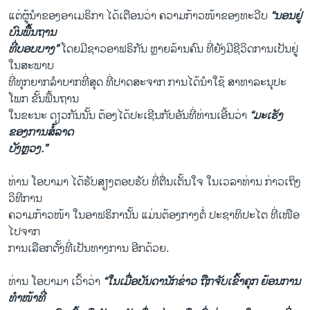
ແຕ່ຜູ້ນຳຂອງອາເມຣິກາ ໄດ້ເຕືອນວ່າ ຄວາມກ້າວໜ້າຂອງທະວີບ
“ນອນຢູ່
ບົນພື້ນຖານ
ທີ່ບອບບາງ”
ໂດຍມີຊາວອາຟຣິກັນ ຫຼາຍລ້ານຄົນ ທີ່ຍັງມີຊີວິດການເປັນຢູ່
ໃນສະພາບ
ທີ່ທຸກຍາກລຳບາກທີ່ສຸດ ທີ່ປາດສະຈາກ ການໄດ້ນຳໃຊ້ ສາທາລະນຸປະ
ໂພກ ຂັ້ນພື້ນຖານ
ໃນຂະນະ ດຽວກັນນັ້ນ ຕ້ອງໄດ້ປະເຊີນກັບອັນທີ່ທ່ານເອີ້ນວ່າ
“ມະເຮັງ
ຂອງການສໍ້ລາດ
ບັງຫຼວງ.”
ທ່ານ ໂອບາມາ ໄດ້ຮັບສຽງຕອບຮັບ ທີ່ຕື່ນເຕັ້ນໃຈ ໃນເວລາທ່ານ ກ່າວເຖິງ
ວິທີການ
ຄວາມກ້າວໜ້າ ໃນອາຟຣິການັ້ນ ແມ່ນຕ້ອງກາງຕໍ່ ປະຊາທິປະໄຕ ທີ່ເໜືອ
ໄປຈາກ
ການເລືອກຕັ້ງທີ່ເປັນທາງການ ອີກດ້ວຍ.
ທ່ານ ໂອບາມາ ເວົ້າວ່າ
“ໃນເມື່ອບັນດານັກຂ່າວ ຖືກຈັບເຂົ້າຄຸກ ຍ້ອນການ
ທຳໜ້າທີ່