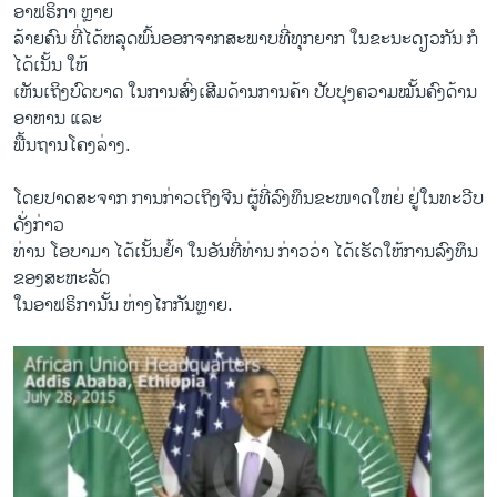
ອາ​ຟຣິກາ ຫຼາຍ
ລ້າຍ​ຄົນ​ ທີ່​ໄດ້ຫລຸດພົ້ນອອກ​ຈາກ​ສະພາບ​ທີ່​ທຸກ​ຍາກ ​ໃນ​ຂະນະ​ດຽວ​ກັນ ​ກໍ
ໄດ້​ເນັ້ນ​ ໃຫ້
​ເຫັນ​ເຖິງ​ບົດບາດ ​ໃນ​ການ​ສົ່ງເສີມດ້ານການ​ຄ້າ ປັບປຸງຄວາມໝັ້ນຄົງດ້ານ
ອາຫານ ແລະ
Obama Remarks on Term Limits During AU Speech
EMBED
SHARE
ພື້ນຖານໂຄງລ່າງ.
by
ສຽງອາເມຣິກາ ວີໂອເອລາວ
ໂດຍປາດສະຈາກ ການ​ກ່າວເຖິງຈີນ ຜູ້ທີ່ລົງທຶນຂະໜາດໃຫຍ່ ຢູ່ໃນທະວີບ
ດັ່ງກ່າວ
ທ່ານ ໂອບາມາ ໄດ້ເນັ້ນຢ້ຳ ໃນອັນທີ່ທ່ານ ກ່າວວ່າ ໄດ້ເຮັດໃຫ້ການລົງທຶນ
ຂອງສະຫະລັດ
ໃນອາຟຣິການັ້ນ ຫ່າງ​ໄກກັນຫຼາຍ.
No media source currently available