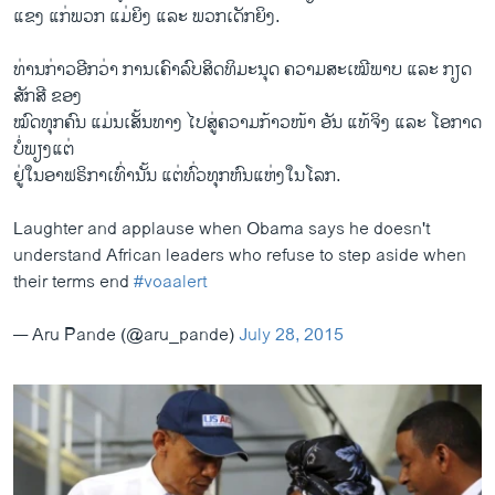
ແຂງ ແກ່ພວກ ແມ່ຍິງ ແລະ ພວກເດັກຍິງ.
ທ່ານກ່າວອີກວ່າ ການເຄົາລົບສິດທິມະນຸດ ຄວາມສະເໝີພາບ ແລະ ກຽດ
ສັກສີ ຂອງ
ໝົດທຸກຄົນ ແມ່ນເສັ້ນທາງ ໄປສູ່ຄວາມກ້າວໜ້າ ອັນ ແທ້ຈິງ ແລະ ໂອກາດ
ບໍ່ພຽງແຕ່
ຢູ່ໃນອາຟຣິກາເທົ່ານັ້ນ ແຕ່ທົ່ວທຸກຫົນແຫ່ງໃນໂລກ.
Laughter and applause when Obama says he doesn't
understand African leaders who refuse to step aside when
their terms end
#voaalert
— Aru Pande (@aru_pande)
July 28, 2015