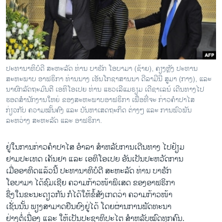
ວິທະຍາສາດ-ເທັກໂນໂລຈີ
ທຸລະກິດ
ພາສາອັງກິດ
ວີດີໂອ
ປະທານາທິບໍດີ ສະຫະລັດ ທ່ານ ບາຣັກ ໂອບາມາ (ຊ້າຍ), ຄຽງຫຼັງ ປະທານ
ສຽງ
ສະຫະພາບ ອາຟຣິກາ ທ່ານນາງ ເອັນໂກຊາສານນາ ດີລາມີນີ ສູມາ (ກາງ), ແລະ
ນາຍົກລັດຖະມົນຕີ ເອທິໂອເປຍ ທ່ານ ແຮວເລີແມຣຽມ ເດີຊາເລນ໌ ເດີນທາງໄປ
ລາຍການກະຈາຍສຽງ
ຮອດສຳນັກງານໃຫຍ່ ຂອງສະຫະພາບອາຟຣິກາ ເພື່ອທີ່ຈະ ກ່າວຄຳປາໄສ
ຕິດຕາມພວກເຮົາ ທີ່
ກ່ຽວກັບ ຄວາມໝັ້ນຄົງ ແລະ ບັນຫາເສດຖະກິດ ຕ່າງໆ ແລະ ການພົວພັນ
ລາຍງານ
ລະຫວ່າງ ສະຫະລັດ ແລະ ອາຟຣິກາ.
ຢູ່​ໃນ​ການ​ກ່າວ​ຄຳ​ປາ​ໄສ ອຳ​ລາ ສຳ​ຫລັບ​ການ​ເດີນທາງ ​ໄປຢ້ຽມ
ພາສາຕ່າງໆ
ຢາມ​ປະ​ເທດ ​ເຄັນ​ຢາ ​ແລະ ​ເອ​ທິ​ໂອ​ເປຍ ອັນ​ເປັນ​ປະຫວັດ​ການ
ເມື່ອອາທິດແລ້ວນີ້ ປະທານາທິບໍດີ ສະຫະລັດ ທ່ານ ບາຣັກ ​
ໂອ​ບາ​ມາ ​ໄດ້​ຊົມ​ເຊີຍ ຄວາມ​ກ້າວ​ໜ້າພິ​ເສດ ຂອງອາ​ຟຣິກາ ​
ຊຶ່ງໃນຂະນະດຽວກັນ ກໍ​ໄດ້​ໃຫ້​ຂໍ້​ສັງ​ເກດ​ວ່າ ຄວາມ​ກ້າວໜ້າ​
ເຊັ່ນນັ້ນ ພຽງສາມາດ​ຍືນ​ຍົງ​ຢູ່ໄດ້​ ​ໂດຍ​ຜ່ານ​ການພັດທະນາ
ຢ່າງ​ຕໍ່​ເນື່ອງ ​ແລະ ​ໃຫ້ເປັນ​ປະຊາ​ທິປະ​ໄຕ ​ສຳ​ຫລັບ​ໝົດ​ທຸກ​ຄົນ.