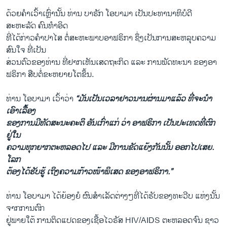
​ດ້ວຍ​ຄຳ​ເວົ້າ​ເຫຼົ່ານັ້ນ ທ່ານ ບາຣັກ ​ໂອ​ບາ​ມາ ​ເປັນປະທານາທິບໍດີ
ສະຫະລັດ ຄົນ​ທຳ​ອິດ
ທີ່​ໄດ້​ກ່າວ​ຄຳ​ປາໄສ ຕໍ່​ສະຫະພາບອາ​ຟຣິກາ ຊຶ່ງ​ເປັນ​ການ​ສະຫລຸບຄວາມ
ສົນໃຈ ທີ່ເປັນ
ສ່ວນ​ຕົວ​ຂອງ​ທ່ານ ​ທີ່ຢາກ​ເຫັນເສດຖະກິດ ​ແລະ ການ​ພັດທະນາ​ ຂອງອາ​
ຟຣິກາ ສືບຕໍ່ຂະຫຍາຍ​ໂຕ​ຂຶ້ນ​.
ທ່ານ ​ໂອ​ບາ​ມາ​ ​ເວົ້າວ່າ
“ມັນ​ເປັນ​ເວລາ​ຢາ​ວນານ​ຜ່ານມາ​ແລ້ວ ທີ່ຈະ​ນຳ​
ເອົາ​ເລື້​ອງ
ຂອງການມີ​ທັດສະນະ​ຄະຕິ​ ອັນ​ເກົ່າ​ແກ່ ວ່າ ອາ​ຟຣິກາ ​ເປັນ​ປະ​ເທດ​ທີ່ຕົກ
ຢູ່ໃນ
ຄວາມທຸກ​ຍາກຕະຫລອດໄປ ​ແລະ ມີການ​ຂັດ​ແຍ້​ງກັນນັ້ນ ອອກ​ໄປ​ເສຍ​. ​
ໂລກ​
ຕ້ອງ​ໄດ້​ຮັບຮູ້ ​ເຖິງ​ຄວາມ​ກ້າວໜ້າພິເສດ​ ຂອງ​ອາ​ຟຣິກາ.”
ທ່ານ ໂອບາມາ ໄດ້ຍ້ອງຍໍ ຜົນສຳເລັດຕ່າງໆທີ່ໄດ້ຮັບຂອງທະວີບ ແຫ່ງນັ້ນ
ຈາກການຕົກ
ຢູ່ພາຍໃຕ້ ການຕິດແປດຂອງເຊື້ອໄວຣັສ HIV/AIDS ຕະຫລອດຈົນ ຊາວ​