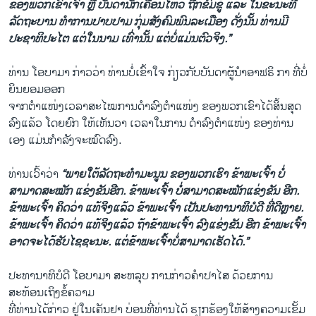
ຂອງພວກເຂົາເຈົ້າ ຫຼື ບັນດານັກເຄື່ອນໄຫວ ຖືກຂົ່ມຂູ່ ແລະ ໃນຂະນະທີ່
ລັດຖະບານ ທຳການປາບປາມ ກຸ່ມສັງຄົມພົນລະເມືອງ ດັ່ງນັ້ນ ທ່ານມີ
ປະຊາທິປະໄຕ ແຕ່ໃນນາມ ເທົ່ານັ້ນ ແຕ່ບໍ່ແມ່ນຕົວຈິງ.”
ທ່ານ ໂອບາມາ ກ່າວວ່າ ທ່ານບໍ່ເຂົ້າໃຈ ກ່ຽວກັບບັນດາຜູ້ນຳອາຟຣິ ກາ ທີ່ບໍ່
ຍິນຍອມອອກ
ຈາກຕຳແໜ່ງເວລາສະໄໝການດຳລົງຕຳແໜ່ງ ຂອງພວກເຂົາໄດ້ສິ້ນສຸດ
ລົງແລ້ວ ໂດຍຍົກ ໃຫ້ເຫັນວາ ເວລາໃນການ ດຳລົງຕຳແໜ່ງ ຂອງທ່ານ
ເອງ ແມ່ນກຳລັງຈະໝົດລົງ.
ທ່ານເວົ້າວ່າ
“ພາຍໃຕ້ລັດຖະທຳມະນູນ ຂອງພວກເຮົາ ຂ້າພະເຈົ້າ ບໍ່
ສາມາດສະໝັກ ແຂ່ງຂັນອີກ. ຂ້າພະເຈົ້າ ບໍ່ສາມາດສະໝັກແຂ່ງຂັນ ອີກ.
ຂ້າພະເຈົ້າ ຄິດວ່າ ແທ້ຈິງແລ້ວ ຂ້າພະເຈົ້າ ເປັນປະທານາທິບໍດີ ທີ່ດີຫຼາຍ.
ຂ້າພະເຈົ້າ ຄິດວ່າ ແທ້ຈິງແລ້ວ ຖ້າຂ້າພະເຈົ້າ ລົງແຂ່ງຂັນ ອີກ ຂ້າພະເຈົ້າ
ອາດຈະໄດ້ຮັບໄຊຊະນະ. ແຕ່ຂ້າພະເຈົ້າບໍ່ສາມາດເຮັດໄດ້.”
ປະທານາທິບໍດີ ໂອບາມາ ສະຫລຸບ ການກ່າວຄຳປາໄສ ດ້ວຍການ
ສະທ້ອນເຖິງຂໍ້ຄວາມ
ທີ່ທ່ານໄດ້ກ່າວ ຢູ່ໃນເຄັນຢາ ບ່ອນທີ່ທ່ານໄດ້ ຮຽກຮ້ອງໃຫ້ສ້າງຄວາມເຂັ້ມ