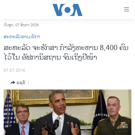
ລິ້ງ
ສຳຫລັບ
ເຂົ້າ
ວັນສຸກ, 07 ສິງຫາ 2026
ຫາ
ໂຮມເພຈ
ສະຫະລັດອາເມຣິກາ
ຂ້າມ
ລາວ
ສະຫະລັດ ​ຈະຮັກສາ ກຳລັງທະຫານ 8,400 ຄົນ ​
ຂ້າມ
ອາເມຣິກາ
ໄວ້ໃນ ອັຟການິສຖານ ຈົນເຖິງປີໜ້າ
ຂ້າມ
ໄປ
ການເລືອກຕັ້ງ ປະທານາທີບໍດີ ສະຫະລັດ 2024
ຫາ
07,07,2016
ຂ່າວ​ຈີນ
ຊອກ
ແຊຣ໌
ຄົ້ນ
ໂລກ
ເອເຊຍ
ອິດສະຫຼະພາບດ້ານການຂ່າວ
ຊີວິດຊາວລາວ
ຊຸມຊົນຊາວລາວ