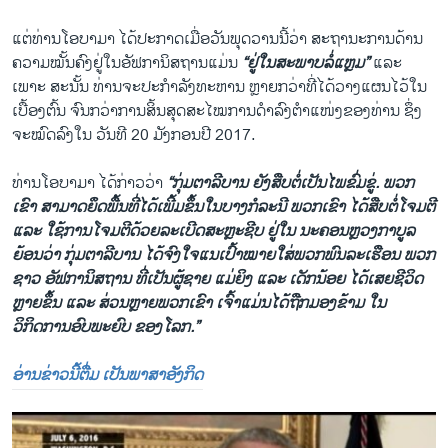
ແຕ່ທ່ານໂອບາມາ ໄດ້ປະກາດເມື່ອວັນພຸດວານນີ້ວ່າ ສະຖານະການດ້ານ
ຄວາມໝັ້ນຄົງຢູ່ໃນອັຟການິສຖານແມ່ນ
“ຢູ່ໃນສະພາບລໍ່ແຫຼມ”
ແລະ
ເພາະ ສະນັ້ນ ທ່ານຈະປະກຳລັງທະຫານ ຫຼາຍກວ່າທີ່ໄດ້ວາງແຜນໄວ້ໃນ
ເບື້ອງຕົ້ນ ຈົນກວ່າການສິ້ນສຸດສະໄໝການດຳລົງຕຳແໜ່ງຂອງທ່ານ ຊຶ່ງ
ຈະໝົດລົງໃນ ວັນທີ 20 ມັງກອນປີ 2017.
ທ່ານໂອບາມາ ໄດ້ກ່າວວ່າ
“ກຸ່ມຕາລີບານ ຍັງສືບ​ຕໍ່​ເປັນ​ໄພຂົ່ມຂູ່. ພວກ
Obama Makes Statement About Afghanistan
ເຂົາ ສາມາດ​ຍຶດພື້ນ​ທີ່​ໄດ້​ເພີ້ມຂຶ້ນໃນບາງກໍລະນີ ພວກເຂົາ ໄດ້ສືບຕໍ່ໂຈມຕີ
EMBED
SHARE
ແລະ ໃຊ້ການ​ໂຈມຕີ​ດ້ວຍລະເບີດສະຫຼະຊີບ ຢູ່ໃນ ນະຄອນຫຼວງກາບູລ
by
ສຽງອາເມຣິກາ ວີໂອເອລາວ
ຍ້ອນວ່າ ກຸ່ມຕາລີບານ ໄດ້ຈົງໃຈແນເປົ້າໝາຍໃສ່ພວກພົນລະເຮືອນ ພວກ
ຊາວ ອັຟການິສຖານ ທີ່ເປັນຜູ້ຊາຍ ແມ່ຍິງ ແລະ ເດັກນ້ອຍ ໄດ້ເສຍຊີວິດ
ຫຼາຍຂຶ້ນ ແລະ ສ່ວນຫຼາຍພວກເຂົາ ເຈົ້າແມ່ນໄດ້ຖືກມອງຂ້າມ ໃນ
ວິກິດການອົບພະຍົບ ຂອງໂລກ.”
ອ່ານຂ່າວນີ້ຕື່ມ ເປັນພາສາອັງກິດ