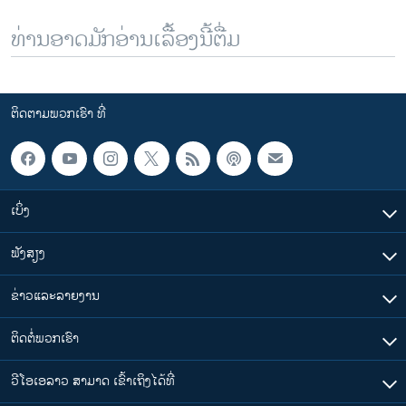
ທ່ານອາດມັກອ່ານເລື້ອງນີ້ຕື່ມ
ຕິດຕາມພວກເຮົາ ທີ່
ເບິ່ງ
ຟັງສຽງ
ຂ່າວແລະລາຍງານ
ຕິດຕໍ່ພວກເຮົາ
ວີໂອເອລາວ ສາມາດ ເຂົ້າເຖິງໄດ້ທີ່