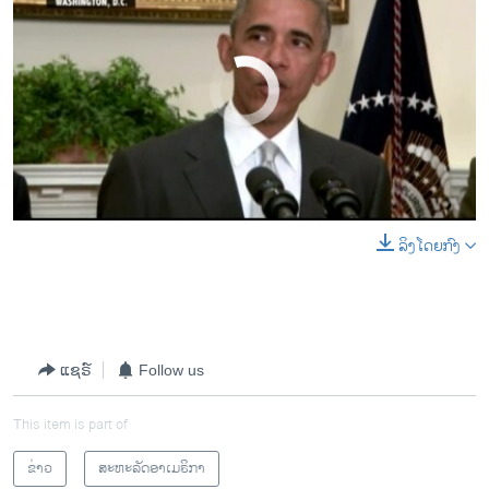
No media source currently available
ລິງໂດຍກົງ
0:00
0:01:09
EMBED
SHARE
ແຊຣ໌
Follow us
This item is part of
ຂ່າວ
ສະຫະລັດອາເມຣິກາ