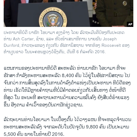
ວິທະຍາສາດ-ເທັກໂນໂລຈີ
ທຸລະກິດ
ພາສາອັງກິດ
ປະທານາທິບໍດີ ບາຣັກ ໂອບາມາ ຄຽງຂ້າງ ໂດຍ ລັດຖະມົນຕີປ້ອງກັນປະເທດ
ວີດີໂອ
ທ່ານ Ash Carter, ຊ້າຍ, ແລະ ຫົວໜ້າເສນາທິການ ນາຍພົນ Joseph
Dunford, ກ່າວຖະແຫລງ ກ່ຽວກັບ ອັຟການິສຖານ ຈາກຫ້ອງ Roosevelt ຂອງ
ສຽງ
ທຳນຽບຂາວ ໃນນະຄອນຫຼວງວໍຊິງຕັນ, ວັນທີ 6 ກໍລະກົດ 2016.
ລາຍການກະຈາຍສຽງ
ຕິດຕາມພວກເຮົາ ທີ່
ແຜນການຂອງປະທານາທິບໍດີ ສະຫະລັດ ທ່ານບາຣັກ ໂອບາມາ ທີ່​ຈະ
ລາຍງານ
ຮັກສາ ກຳລັງທະຫານສະຫະລັດ 8,400 ຄົນ ​ໄວ້ຢູ່ໃນອັຟການິສຖານ ໄປ
ຈົນກວ່າ ການສິ້ນສຸດລົງ​ໃນ​ການ​ດຳລົງ​ຕຳ​ແໜ່​ງເປັນປະທານາ ທິບໍດີຂອງ
ທ່ານ ເຮັດໃຫ້ມີຫຼາຍຄຳຖາມທີ່ບໍ່ມີຄຳຕອບກ່ຽວກັບເສັ້ນທາງ ຕໍ່ໜ້າທີ່ດີ
ພາສາຕ່າງໆ
ທີ່ສຸດ ໃນ ຂະນະທີ່ ສະຖານະການດ້ານຄວາມໝັ້ນຄົງ ຍັງສືບຕໍ່ຮ້າຍແຮງ
ຂຶ້ນ ອີງຕາມ ຄຳເວົ້າຂອງບັນດານັກຊ່ຽວຊານ.
ລັດຖະບານທ່ານໂອບາມາ ໃນເບື້ອງຕົ້ນ ໄດ້ວາງແຜນ ທີ່ຈະຫລຸດຈຳນວນ
ທະຫານສະຫະລັດລົງ ຈາກລະດັບໃນປັດຈຸບັນ 9,800 ຄົນ ເປັນປະມານ
5,500 ຄົນ ພາຍໃນທ້າຍປີ 2016.