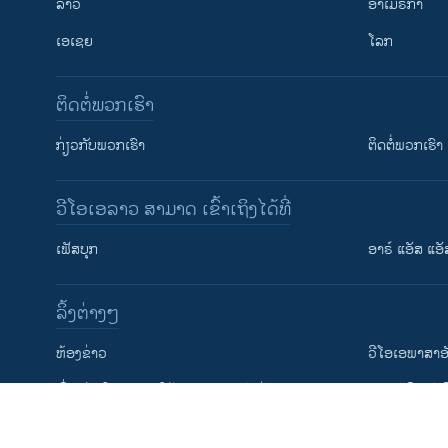
ລາວ
ອາເມຣິກາ
ເອເຊຍ
ໂລກ
ຕິດຕໍ່ພວກເຮົາ
ກ່ຽວກັບພວກເຮົາ
ຕິດຕໍ່ພວກເຮົາ
ວີໂອເອລາວ ສາມາດ ເຂົ້າເຖິງໄດ້ທີ່
ຕິດຕາມພວກເຮົາ ທີ່
ເຟັສບຸກ
ອາຣ໌ ແອັສ ແອັ
​ລິ້ງ​ຕ່າງໆ
ພາສາຕ່າງໆ
​ຫ້ອງ​ຂ່າວ
ວີ​ໂອ​ເອ​ພາ​ສາ​ອ
​ເງື່ອນ​ໄຂ​ໃນ​ການ​ນຳ​ໃຊ້​ແລະຄວາມ​ເປັນ​ສ່​ວນ​ຕົວ
​ຮຽນ​ອັງ​ກິດ​ກັບ​