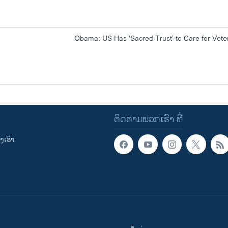
Obama: US Has ‘Sacred Trust’ to Care for Vete
ຕິດຕາມພວກເຮົາ ທີ່
ເຮົາ