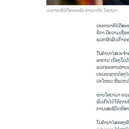
ປະທານາທິບໍດີສະຫະລັດ ທ່ານບາຣັກ ໂອບາມາ
ປະທານາທິບໍດີສະຫ
ຣິກາ ມີຄວາມເຊື່ອ
ພວກນັກລົບເກົ່າຂອ
ໃນຄຳປາໄສປະຈຳສັບ
ອາກາດ ເນື່ອງໃນວັ
ພວກທະຫານຜ່ານເສິກ
ປະເທດຊາດຕ້ອງໄດ້ດ
ປະໂຫຍດ ທີ່ພວກເຂົ
ທ່ານໂອບາມາ ພວມປ
ລົບເກົ່າໄດ້ໃຫ້ກ
ການເສຍຊີວິດທີ່ສ
ໃນຄຳປາໄສຂອງພັກຣ