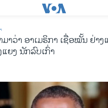
ກາ
ມາວ່າ ອາເມຣິກາ ເຊື່ອໝັ້ນ ຢ່າງ
ິ່ງ​ແຍງ ນັກລົບເກົ່າ