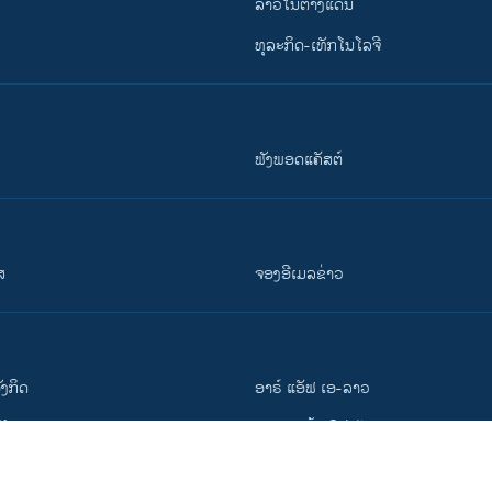
ລາວໃນຕ່າງແດນ
ທຸລະກິດ-ເທັກໂນໂລຈີ
ຟັງພອດແຄັສຕ໌
ສ
ຈອງອີເມລຂ່າວ
ັງ​ກິດ
ອາຣ໌ ແອັຟ ເອ-ລາວ
ວີ​ໂອ​ເອ
ສາມາດເຂົ້າເຖິງໄດ້