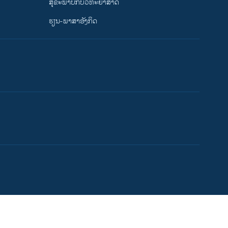
ສຸຂະພາບກັບວິທະຍາສາດ
ຮຽນ-ພາສາອັງກິດ
ຕາມເວລາໃນລາວ