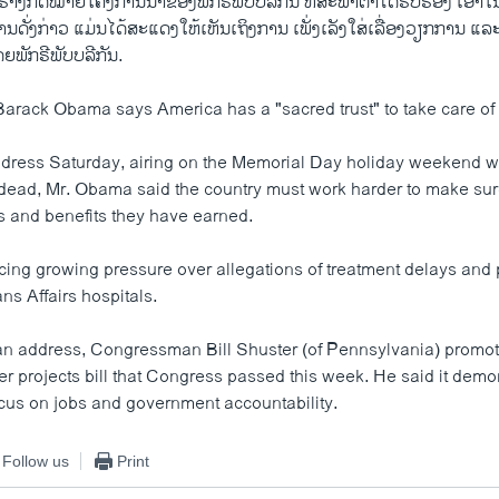
ູ້ຮ່າງກົດໝາຍໂຄງການນ້ຳຂອງພັກຣີພັບບລີກັນ ທີ່ສະພາຕ່ຳໄດ້ຮັບຮອງ ເອົາໃ
ການດັ່ງກ່າວ ແມ່ນໄດ້ສະແດງໃຫ້ເຫັນເຖິງການ ເພັ່ງເລັງໃສ່ເລື່ອງວຽກການ 
ພັກຣີພັບບລີກັນ.
Barack Obama says America has a "sacred trust" to take care of i
ddress Saturday, airing on the Memorial Day holiday weekend
 dead, Mr. Obama said the country must work harder to make sur
es and benefits they have earned.
cing growing pressure over allegations of treatment delays and
ns Affairs hospitals.
an address, Congressman Bill Shuster (of Pennsylvania) promo
r projects bill that Congress passed this week. He said it demo
cus on jobs and government accountability.
Follow us
Print