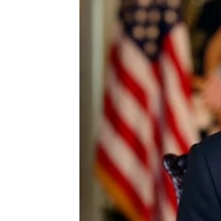
ວິທະຍາສາດ-ເທັກໂນໂລຈີ
ທຸລະກິດ
ພາສາອັງກິດ
ວີດີໂອ
ສຽງ
ລາຍການກະຈາຍສຽງ
ລາຍງານ