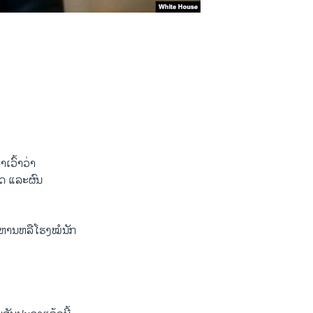
ເວົ້າວ່າ
າດ ແລະຜົນ
ະຫານຫລືໂຮງໝໍນັກ