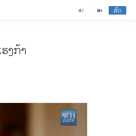
ສົດ
ແຮງກ້າ