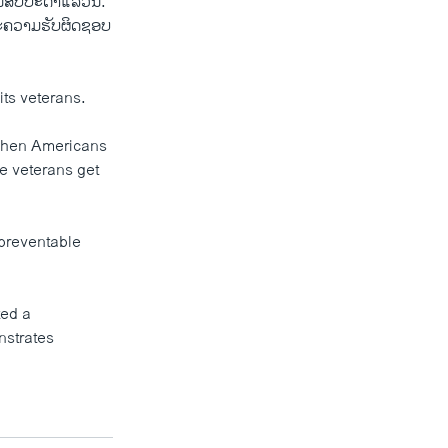
ນສັບປະດາແລ້ວນີ້.
ແລະຄວາມຮັບຜິດຊອບ
ts veterans.
 when Americans
e veterans get
 preventable
ted a
nstrates