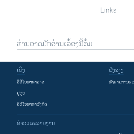
Links
ທ່ານອາດມັກອ່ານເລື້ອງນີ້ຕື່ມ
ເບິ່ງ
ຟັງສຽງ
ວີດີໂອພາສາລາວ
ຟັງລາຍການຂອງ
ຢູທູບ
ວີດີໂອພາສາອັງກິດ
ຂ່າວແລະລາຍງານ