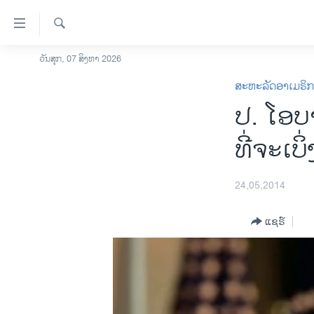
ລິ້ງ
ສຳຫລັບ
ເຂົ້າ
ຄົ້ນຫາ
ວັນສຸກ, 07 ສິງຫາ 2026
ໂຮມເພຈ
ຫາ
ສະຫະລັດອາເມຣິ
ລາວ
ຂ້າມ
ປ. ໂອບາ
ຂ້າມ
ອາເມຣິກາ
ຂ້າມ
ການເລືອກຕັ້ງ ປະທານາທີບໍດີ ສະຫະລັດ
ທີ່​ຈະ​ເບ
ໄປ
2024
ຫາ
ຂ່າວ​ຈີນ
ຊອກ
24,05,2014
ຄົ້ນ
ໂລກ
ແຊຣ໌
ເອເຊຍ
ອິດສະຫຼະພາບດ້ານການຂ່າວ
ຊີວິດຊາວລາວ
ຊຸມຊົນຊາວລາວ