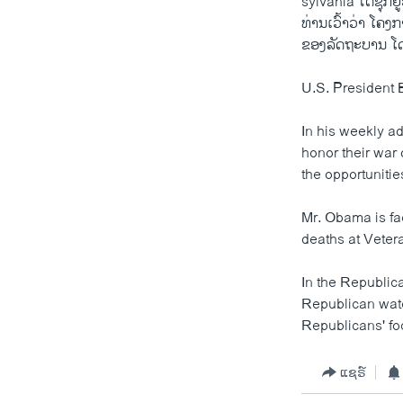
sylvania ໄດ້ຊຸກຍ
ທ່ານເວົ້າວ່າ ໂຄງ
ຂອງລັດຖະບານ ໂດຍ
U.S. President 
In his weekly a
honor their war
the opportuniti
Mr. Obama is fa
deaths at Vetera
In the Republic
Republican wate
Republicans' fo
ແຊຣ໌