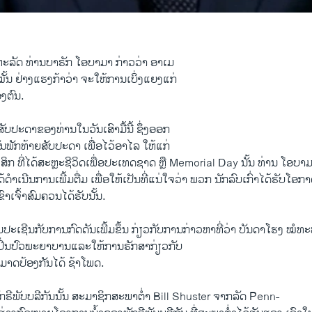
ະລັດ ທ່ານບາຣັກ ໂອບາມາ ກ່າວວ່າ ອາເມ
ໝັ້ນ ຢ່າງແຮງກ້າວ່າ ຈະໃຫ້ການເບິ່ງແຍງແກ່
ງຕົນ.
ປະດາຂອງທ່ານໃນວັນເສົາມື້ນີ້ ຊຶ່ງອອກ
ນພັກທ້າຍສັບປະດາ ເພື່ອໄວ້ອາໄລ ໃຫ້ແກ່
 ທີ່ໄດ້ສະຫຼະຊີວິດເພື່ອປະເທດຊາດ ຫຼື Memorial Day ນັ້ນ ທ່ານ ໂອບາມາ
ຳເນີນການເພີ້ມຕື່ມ ເພື່ອໃຫ້ເປັນທີ່ແນ່ໃຈວ່າ ພວກ ນັກລົບເກົ່າໄດ້ຮັບໂອກ
າເຈົ້າສົມຄວນໄດ້ຮັບນັ້ນ.
ະເຊີນກັບການກົດດັນເພີ້ມຂຶ້ນ ກ່ຽວກັບການກ່າວຫາທີ່ວ່າ ບັນດາໂຮງ ໝໍທ
ານປິ່ນປົວພະຍາບານແລະໃຫ້ການຮັກສາກ່ຽວກັບ
າມາດປ້ອງກັນໄດ້ ຊ້າໂພດ.
ີພັບບລີກັນນັ້ນ ສະມາຊິກສະພາຕ່ຳ Bill Shuster ຈາກລັດ Penn-