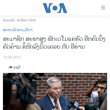
ລິ້ງ
ສຳຫລັບ
ເຂົ້າ
ວັນພະຫັດ, 06 ສິງຫາ 2026
ຫາ
ໂຮມເພຈ
ສະຫະລັດອາເມຣິກາ
ຂ້າມ
ລາວ
ສະມາຊິກ ສະພາສູງ ພັກເດໂມແຄຣັດ ອີກຄົນນຶ່ງ
ຂ້າມ
ອາເມຣິກາ
ຄັດຄ້ານ ຂໍ້ຕົກລົງນິວເຄລຍ ກັບ ອີຣ່ານ
ຂ້າມ
ໄປ
ການເລືອກຕັ້ງ ປະທານາທີບໍດີ ສະຫະລັດ 2024
ຫາ
19,08,2015
ຂ່າວ​ຈີນ
ຊອກ
ແຊຣ໌
ຄົ້ນ
ໂລກ
ເອເຊຍ
ອິດສະຫຼະພາບດ້ານການຂ່າວ
ຊີວິດຊາວລາວ
ຊຸມຊົນຊາວລາວ