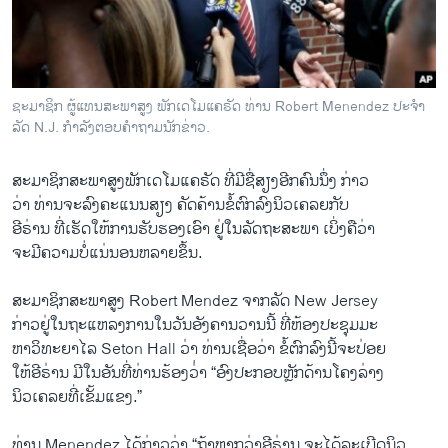
ວິທະຍາສາດ-ເທັກໂນໂລຈີ
ທຸລະກິດ
ພາສາອັງກິດ
ຊະມາຊິກ ຜູ້ແທນສະພາສູງ ພັກເດໂມແຄຣັດ ທ່ານ Robert Menendez ປະຈຳ
ວີດີໂອ
ລັດ N.J. ກຳລັງຕອບຄຳຖາມນັກຂ່າວ.
ສຽງ
ສະມາຊິກ​ສະພາ​ສູງພັກ​ເດ​ໂມ​ແຄຣັດ ທີ່​ມີ​ຊື່ສຽງ​ອີກ​ຄົນ​ນຶ່ງ ກ່າວ
ລາຍການກະຈາຍສຽງ
​ວ່າ ທ່ານ​ຈະ​ລົງ​ຄະ​ແນນ​ສຽງ​ ຄັດຄ້ານ​ຂໍ້​ຕົກລົງ​ນິວ​ເຄລຍກັບ​
ຕິດຕາມພວກເຮົາ ທີ່
ອີຣ່ານ ທີ່​ເຮັດ​ໃຫ້​ການຮັບຮອງເອົາ ຢູ່ໃນລັດຖະສະພາ ​ເບິ່ງຄືວ່າ
ລາຍງານ
ຈະ​ມີຄວາມບໍ່ແນ່ນອນ​ຫລາຍ​ຂຶ້ນ.
ສະມາ​ຊິ​ກສະພາ​ສູງ Robert Mendez ​ຈາກ​ລັດ New Jersey
ພາສາຕ່າງໆ
ກ່າວ​ຢູ່​ໃນ​ຖະ​ແຫລ​ງການ​ໃນວັນ​ອັງຄານ​ວານ​ນີ້​ ທີ່ຫ້ອງ​ປະຊຸມ​ມະ
ຫາ​ວິທະຍາ​ໄລ Seton Hall ວ່າ ທ່ານ​ເຊື່ອ​ວ່າ ຂໍ້​ຕົກລົງ​ນີ້ຈະ​ປ່ອຍ
​ໃຫ້​ອີຣ່ານ ມີໃນອັນ​ທີ່​ທ່ານ​ຮ້ອງ​ວ່່າ “​ອົງປະກອບຫຼັກດ້ານໂຄງລ່າງ​
ນິວເຄລຍທີ່ເຂັ້ມແຂງ​.”
ທ່ານ Menendez ​ໄດ້​ກ່າວວ່າ “ຖ້າ​ຫາກ​ວ່າອີຣ່ານ ຈະໄດ້ລະ​ເບີດ​ນິວ​