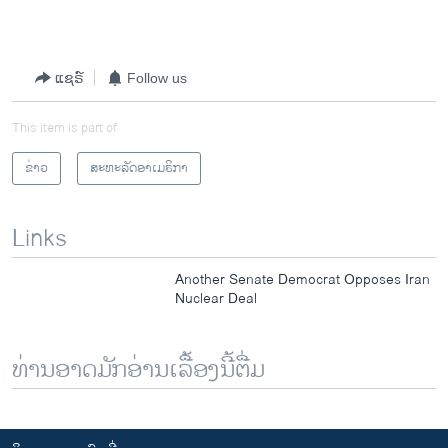
ແຊຣ໌
Follow us
This item is part of
ຂ່າວ
ສະຫະລັດອາເມຣິກາ
Links
Another Senate Democrat Opposes Iran
Nuclear Deal
ທ່ານອາດມັກອ່ານເລື້ອງນີ້ຕື່ມ