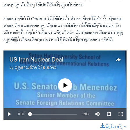
ສະຖາ ສູງຄົນ​ອຶ່ນໆໃຫ້ປະຕິບັດດັ່ງດຽວກັບ​ທ່ານ.
ປະທານາທິບໍ ​ດີ Obama ​ໄດ້​ໃຫ້​ຄຳ​ໝັ້ນ​ສັນຍາ ທີ່​ຈະ​ໃຊ້ຢັບຢັ້ງ ຖ້າ​ຫາກ​
ສະພາ​ຕໍ່າ ​ແລະ​ສະພາ​ສູງ ລົງ​ຄະ​ແນນ​ຄັດຄ້ານ ຕໍ່​ຂໍ້​ຕົກລົງ​ນິວ​ເຄລຍ​ ໃນ​
ເດືອນ​ໜ້າ​ນີ້. ຍັງ​ບໍ່​ເປັນ​ທີ່​ແຈ່ມ​ແຈ້ງ​ເທື່ອ​ວ່າ ​ລັດຖະສະພາ​ ມີຄະ​ແນນ​ສຽງ​
ພຽງພໍຫຼືບໍ່ ທີ່​ຈະ​ເອົາ​ຊະນະ ການໃຊ້ສິດຢັບຢັ້​ງ​ຂອງປະທານາທິບໍດີ.
US Iran Nuclear Deal
by
ສຽງອາເມຣິກາ ວີໂອເອລາວ
No media source currently available
0:00
2:08
ລິງໂດຍກົງ