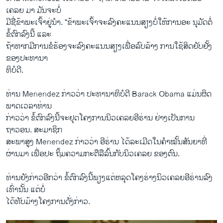
ເຄລຍ ມາ ມັນ​ຈະ​ບໍ່
​ມີ​ຊື່​ຂ້າພະເຈົ້າຢູ່ນຳ​. “ຂ້າພະ​ເຈົ້າຈະ​ລົງ​ຄະ​ແນນ​ສຽງ​ບໍ່​ໃຫ້ການອະ ນຸມັດຕໍ່
ຂໍ້​ຕົກລົງນີ້ ​ແລະ
ຖ້າ​ຫາກມີ​ການ​ຂໍຮ້ອງຈະ​ລົງ​ຄະແນນ​ສຽງເພື່ອລົບລ້າງ ການ​ໃຊ້ສິດຍັບ​ຢັ້ງ​
ຂອງປະ​ທາ​ນາ
​ທິບໍດີ.
ທ່ານ Menendez ກ່າວ​ວ່າ ປະທານາທິບໍດີ Barack Obama ແມ່ນຜິດ​
ພາດ​ເວລາ​ທ່ານ
​ກ່າວ​ວ່າ ຂໍ້​ຕົກ​ລົງນີ້​ຈະ​ຢຸດ​ໂຄງການ​ນິວ​ເຄລຍອີຣ່ານ ຢ່າງ​ເປັນການ
ຖາວອນ. ສະມາຊິກ
​ສະພາ​ສູງ​ Menendez ກ່າວ​ວ່າ ອີຣ່ານ ​ໄດ້​ລະເມີດໃນ​ຄຳ​ໝັ້ນ​ສັນຍາ​ທີ່​
ຜ່ານ​ມາ​ ເພື່ອປະ ຖິ້ມ​ຄວາມ​ກະຕືລື​ລົ້ນ​ກັບ​ນິວ​ເຄລຍ ຂອງ​ຕົນ.
ທ່ານ​ຍັງ​ກ່າວ​ອີກ​ວ່າ ຂໍ້​ຕົກລົງນີ້​ພຽງ​ແຕ່ຫລຸດໂຄງ​ຮ່າງ​ນິວ​ເຄລຍອີຣ່ານລົງ
ເທົ່ານັ້ນ ​ແຕ່ບໍ່​
ໄດ້​ທັບ​ມ້າງໂຄງການດັ່ງກ່າວ.