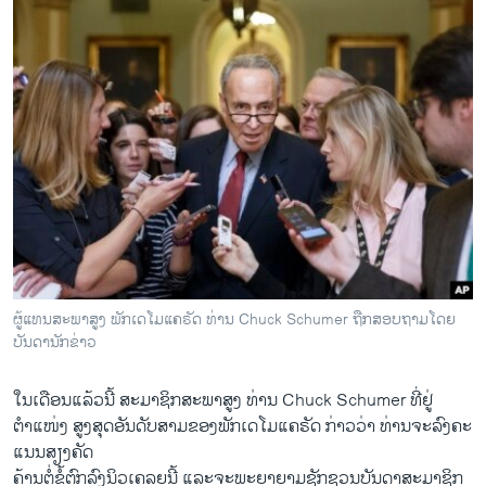
ຜູ້ແທນສະພາສູງ ພັກເດໂມແຄຣັດ ທ່ານ Chuck Schumer ຖືກສອບຖາມໂດຍ
ບັນດານັກຂ່າວ
ໃນ​ເດືອນ​ແລ້ວ​ນີ້ ສະມາຊິກ​ສະພາ​ສູງ ທ່ານ Chuck Schumer ທີ່ຢູ່​
ຕຳແໜ່ງ ສູງ​ສຸດ​ອັນ​ດັບ​ສາມ​ຂອງ​ພັກເດໂມ​ແຄຣັດ ກ່າວ​ວ່າ ທ່ານ​ຈະ​ລົງ​ຄະ​
ແນນ​ສຽງ​ຄັດ
ຄ້ານຕໍ່ຂໍ້​ຕົກລົງ​ນິວ​ເຄລຍນີ້ ​ແລະ​ຈະ​ພະຍາຍາມ​ຊັກ​ຊວນ​ບັນດາ​ສະມາຊິ​ກ