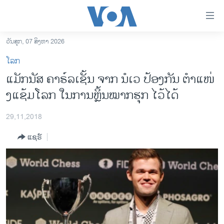
ລິ້ງ
ສຳຫລັບ
ເຂົ້າ
ວັນສຸກ, 07 ສິງຫາ 2026
ຫາ
ໂຮມເພຈ
ໂລກ
ຂ້າມ
ລາວ
ແມັກນັສ ຄາຣ໌ລເຊັ້ນ ຈາກ ນໍເວ ປ້ອງກັນ ຕຳແໜ່
ຂ້າມ
ອາເມຣິກາ
ງແຊ້ມໂລກ ໃນການຫຼິ້ນໝາກຮຸກ ໄວ້ໄດ້
ຂ້າມ
ໄປ
ການເລືອກຕັ້ງ ປະທານາທີບໍດີ ສະຫະລັດ 2024
ຫາ
29,11,2018
ຂ່າວ​ຈີນ
ຊອກ
ແຊຣ໌
ຄົ້ນ
ໂລກ
ເອເຊຍ
ອິດສະຫຼະພາບດ້ານການຂ່າວ
ຊີວິດຊາວລາວ
ຊຸມຊົນຊາວລາວ