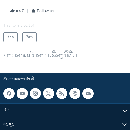
ແຊຣ໌
Follow us
This item is part of
ຂ່າວ
ໂລກ
ທ່ານອາດມັກອ່ານເລື້ອງນີ້ຕື່ມ
ຕິດຕາມພວກເຮົາ ທີ່
ເບິ່ງ
ຟັງສຽງ