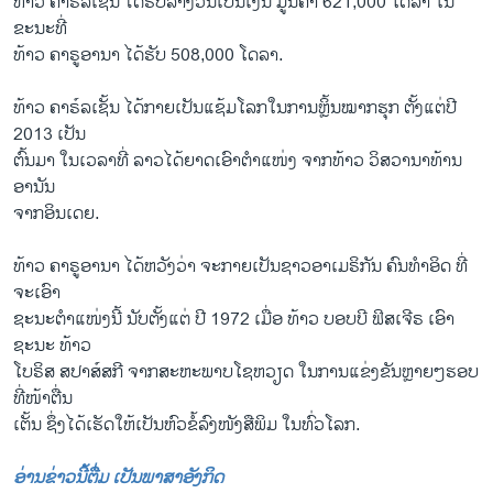
ທ້າວ ຄາຣ໌ລເຊັ້ນ ໄດ້ຮັບລາງວັນເປັນເງິນ ມູນຄ່າ 621,000 ໂດລາ ໃນ
ຂະນະທີ່
ທ້າວ ຄາຣູອານາ ໄດ້ຮັບ 508,000 ໂດລາ.
ທ້າວ ຄາຣ໌ລເຊັ້ນ ໄດ້ກາຍເປັນແຊ້ມໂລກໃນການຫຼິ້ນໝາກຮຸກ ຕັ້ງແຕ່ປີ
2013 ເປັນ
ຕົ້ນມາ ໃນເວລາທີ່ ລາວໄດ້ຍາດເອົາຕຳແໜ່ງ ຈາກທ້າວ ວິສວານາທ້ານ
ອານັນ
ຈາກອິນເດຍ.
ທ້າວ ຄາຣູອານາ ໄດ້ຫວັງວ່າ ຈະກາຍເປັນຊາວອາເມຣິກັນ ຄົນທຳອິດ ທີ່
ຈະເອົາ
ຊະນະຕຳແໜ່ງນີ້ ນັບຕັ້ງແຕ່ ປີ 1972 ເມື່ອ ທ້າວ ບອບບີ ຟິສເຈີຣ ເອົາ
ຊະນະ ທ້າວ
ໂບຣິສ ສປາສ໌ສກີ ຈາກສະຫະພາບໂຊຫວຽດ ໃນການແຂ່ງຂັນຫຼາຍໆຮອບ
ທີ່ໜ້າຕື່ນ
ເຕັ້ນ ຊຶ່ງໄດ້ເຮັດໃຫ້ເປັນຫົວຂໍ້ລົງໜັງສືພິມ ໃນທົ່ວໂລກ.
ອ່ານຂ່າວນີ້ຕື່ມ ເປັນພາສາອັງກິດ