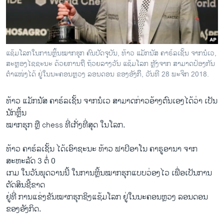
ວິທະຍາສາດ-ເທັກໂນໂລຈີ
ທຸລະກິດ
ພາສາອັງກິດ
ແຊ້ມໂລກໃນການຫຼິ້ນໝາກຮຸກ ຄົນປັດຈຸບັນ, ທ້າວ ແມັກນັສ ຄາຣ໌ລເຊັ້ນ ຈາກນໍເວ,
ວີດີໂອ
ສະຫຼອງໄຊຊະນະ ດ້ວຍການຖື ຖ້ວຍລາງວັນ ແຊ້ມໂລກ ຫຼັງຈາກ ສາມາດປ້ອງກັນ
ຕຳແໜ່ງໄດ້ ຢູ່ໃນນະຄອນຫຼວງ ລອນດອນ ຂອງອັງກິິ, ວັນທີ 28 ພະຈິກ 2018.
ສຽງ
ທ້າວ ແມັກນັສ ຄາຣ໌ລເຊັ້ນ ຈາກນໍເວ ສາມາດກ່າວອ້າງຕົນເອງໄດ້ວ່າ ເປັນ
ລາຍການກະຈາຍສຽງ
ຕິດຕາມພວກເຮົາ ທີ່
ນັກຫຼິ້ນ
ລາຍງານ
ໝາກຮຸກ ຫຼື chess ທີ່ເກັ່ງທີ່ສຸດ ໃນໂລກ.
ທ້າວ ຄາຣ໌ລເຊັ້ນ ໄດ້ເອົາຊະນະ ທ້າວ ຟາບີອາໂນ ຄາຣູອານາ ຈາກ
ພາສາຕ່າງໆ
ສະຫະລັດ 3 ຕໍ່ 0
ເກມ ໃນວັນພຸດວານນີ້ ໃນການຫຼິ້ນໝາກຮຸກແບບວ່ອງໄວ ເພື່ອເປັນການ
ຕັດສິນຊີ້ຂາດ
ຢູ່ທີ່ ການແຂ່ງຂັນໝາກຮຸກຊິງແຊ້ມໂລກ ຢູ່ໃນນະຄອນຫຼວງ ລອນດອນ
ຂອງອັງກິດ.