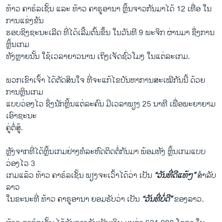
ທ້າວ ຄາຣ໌ລເຊັ້ນ ແລະ ທ້າວ ຄາຣູອານາ ຫຼິ້ນຈາວກັນມາໄດ້ 12 ເທື່ອ ໃນ
ການແຂ່ງຂັນ
ຮອບຊິງຊະນະເລີດ ທີ່ໄດ້ເລີ້ມຕົ້ນຂຶ້ນ ໃນວັນທີ 9 ພະຈິກ ຜ່ານມາ ຊຶ່ງການ
ຫຼິ້ນເກມ
ທັງຫຼາຍນັ້ນ ໃຊ້ເວລາຍາວນານ ເຖິງເຈັດຊົ່ວໂມງ ໃນແຕ່ລະເກມ.
ພວກເຂົາເຈົ້າ ໄດ້ຕັດສິນໃຈ ທີ່ຈະແກ້ໄຂບັນຫາການສະເໝີກັນນີ້ ດ້ວຍ
ການຫຼິນເກມ
ແບບວ່ອງໄວ ຊຶ່ງນັກຫຼິ້ນແຕ່ລະຄົນ ມີເວລາພຽງ 25 ນາທີ ເພື່ອພະຍາຍາມ
ເອົາຊະນະ
ຄູ່ຕໍ່ສູ້.
ຫຼັງຈາກທີ່ໄດ້ຫຼິ້ນເກມຢ່າງທໍລະຫົດຕິດຕໍ່ກັນມາ ພ້ອມທັງ ຫຼິ້ນເກມແບບ
ວ່ອງໄວ 3
ເກມແລ້ວ ທ້າວ ຄາຣ໌ລເຊັ້ນ ພຽງຈະເວົ້າໄດ້ວ່າ ເປັນ
“ວັນທີ່ດີແທ້ໆ”
ສຳລັບ
ລາວ
ໃນຂະນະທີ່ ທ້າວ ຄາຣູອານາ ຍອມຮັບວ່າ ເປັນ
“ວັນທີ່ບໍ່ດີ”
ຂອງລາວ.