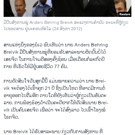
ວິທະຍາສາດ-ເທັກໂນໂລຈີ
ທຸລະກິດ
ມືປືນສັງຫານໝູ່ Anders Behring Breivik ສະແດງການຄຳນັບ ຂະນະທີ່ຜູ້ກ່ຽວ
ພາສາອັງກິດ
ໄປຮອດສານ ຢູ່ນະຄອນອົສໂລ (24 ສິງຫາ 2012)
ວີດີໂອ
ສານແຫ່ງນຶ່ງຂອງນໍເວ ພົບເຫັນວ່າ ນາຍ Anders Behring
ສຽງ
Breivik ມືປືນສັງຫານໝູ່ທີ່ຍອມຮັບສາລະພາບຜິດນັ້ນບໍ່ໄດ້
ເສຍຈິດ ໃນການໂຈມຕີສອງຄັ້ງຊ້ອນ ເມື່ອເດືອນກໍລະກົດປີ
ລາຍການກະຈາຍສຽງ
ຕິດຕາມພວກເຮົາ ທີ່
ກາຍ ທີ່ເຮັດໃຫ້ມີຜູ້ເສຍຊີວິດ 77 ຄົນ.
ລາຍງານ
ການຕັດສິນໃຈວັນສຸກມື້ນີ້ ແມ່ນໝາຍຄວາມວ່າ ນາຍ Brei-
vik ຈະຕ້ອງໄດ້ເຂົ້າຄຸກ 21 ປີ ຊຶ່ງເປັນໂທດ ທີ່ອາດມີການຕໍ່
ພາສາຕ່າງໆ
ອາຍຸອອກໄປຕື່ມອີກ ຕາບໃດທີ່ຍັງເຫັນວ່າຜູ້ກ່ຽວເປັນອັນຕະ
ລາຍ. ການຟ້ອງຮ້ອງດຳເນີນຄະດີຢາກໃຫ້ຕັດສິນນາຍ Brei-
vik ເປັນຄົນເສຍຈິດ ເພື່ອວ່າ ຈະໄດ້ສົ່ງລາວ ໄປເຂົ້າໂຮງໝໍ
ໂຣກຈິດ.
ນາຍ Breivik ໄດ້ຮັບສາລະພາບ ກ່ຽວກັບການສັງຫານ ທີ່