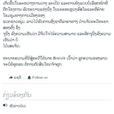
ເກີດຂຶ້ນໃນລະຫວ່າງການວາງ ລະເບີດ ແລະການຍິງແບບບໍ່ເລືອກໜ້າທີ່
ຕຶກໂຮງການ ລັດຖະບານແຫ່ງນຶ່ງ ໃນນະຄອນຫຼວງອົສໂລແລະທີ່ຄ້າຍ
ໂຮມຊຸມທາງການເມືອງຂອງ
ພວກຊາວໜຸ່ມ. ລາວໄດ້ຮັບການຊັ່ງຊາຕີລາຄາທາງ ດ້ານຈິດຕະວິທະຍາ
ສອງຄັ້ງ ຊຶ່ງ
ຈຸນຶ່ງ ລົງຄວາມເຫັນວ່າ ມີຈິດໃຈໄຮ້ຄວາມສາມາດ ແລະອີກຈຸນຶ່ງລົງຄວາມ
ເຫັນວ່າ ບໍ່
ໄດ້ເສຍຈິດ.
ທະນາຍຄວາມທີ່ຕໍ່ສູ້ຄະດີໃຫ້ນາຍ Breivik ເວົ້າວ່າ ລູກຄວາມຂອງລາວ
ຈະບໍ່ຂໍອຸທອນ ຕໍ່ການຕັດສິນໂທດຈຳຄຸກ.
ແຊຣ໌
Follow us
ກ່ຽວຂ້ອງກັນ
ຟັງຂ່າວນໍເວ