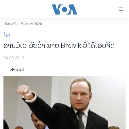
ລິ້ງ
ສຳຫລັບ
ເຂົ້າ
ວັນພະຫັດ, 06 ສິງຫາ 2026
ຫາ
ໂຮມເພຈ
ໂລກ
ຂ້າມ
ລາວ
ສານນໍເວ ພົບວ່າ ນາຍ Breivik ບໍ່ໄດ້ເສຍຈິດ
ຂ້າມ
ອາເມຣິກາ
ຂ້າມ
24,08,2012
ໄປ
ການເລືອກຕັ້ງ ປະທານາທີບໍດີ ສະຫະລັດ 2024
ຫາ
ແຊຣ໌
ຂ່າວ​ຈີນ
ຊອກ
ຄົ້ນ
ໂລກ
ເອເຊຍ
ອິດສະຫຼະພາບດ້ານການຂ່າວ
ຊີວິດຊາວລາວ
ຊຸມຊົນຊາວລາວ