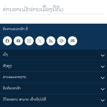
ທ່ານອາດມັກອ່ານເລື້ອງນີ້ຕື່ມ
ຕິດຕາມພວກເຮົາ ທີ່
ເບິ່ງ
ຟັງສຽງ
ຂ່າວແລະລາຍງານ
ຕິດຕໍ່ພວກເຮົາ
ວີໂອເອລາວ ສາມາດ ເຂົ້າເຖິງໄດ້ທີ່