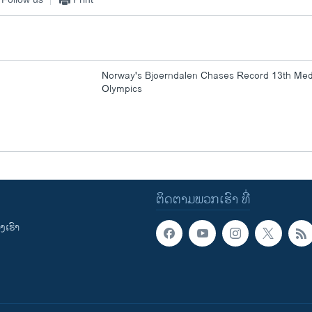
Norway's Bjoerndalen Chases Record 13th Meda
Olympics
ຕິດຕາມພວກເຮົາ ທີ່
ເຮົາ