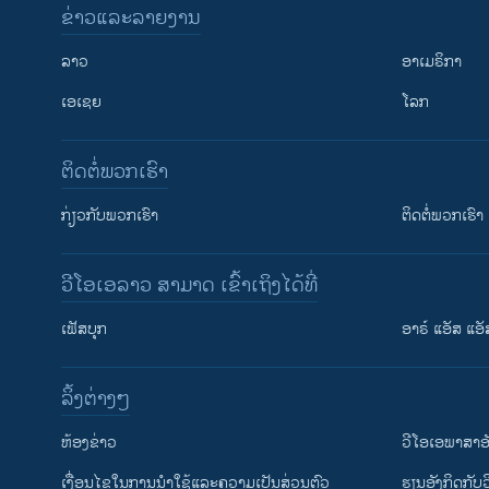
ຂ່າວແລະລາຍງານ
ລາວ
ອາເມຣິກາ
ເອເຊຍ
ໂລກ
ຕິດຕໍ່ພວກເຮົາ
ກ່ຽວກັບພວກເຮົາ
ຕິດຕໍ່ພວກເຮົາ
ວີໂອເອລາວ ສາມາດ ເຂົ້າເຖິງໄດ້ທີ່
ເຟັສບຸກ
ອາຣ໌ ແອັສ ແອັ
​ລິ້ງ​ຕ່າງໆ
ຕິດຕາມພວກເຮົາ ທີ່
​ຫ້ອງ​ຂ່າວ
ວີ​ໂອ​ເອ​ພາ​ສາ​ອ
​ເງື່ອນ​ໄຂ​ໃນ​ການ​ນຳ​ໃຊ້​ແລະຄວາມ​ເປັນ​ສ່​ວນ​ຕົວ
​ຮຽນ​ອັງ​ກິດ​ກັບ​