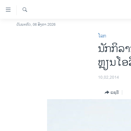
ລິ້ງ
ສຳຫລັບ
ເຂົ້າ
ຄົ້ນຫາ
ວັນພະຫັດ, 06 ສິງຫາ 2026
ໂຮມເພຈ
ຫາ
ໂລກ
ລາວ
ຂ້າມ
ນັກກິລາ
ຂ້າມ
ອາເມຣິກາ
ຂ້າມ
ການເລືອກຕັ້ງ ປະທານາທີບໍດີ ສະຫະລັດ
ຫຼຽນໂອ​
ໄປ
2024
ຫາ
ຂ່າວ​ຈີນ
ຊອກ
10,02,2014
ຄົ້ນ
ໂລກ
ແຊຣ໌
ເອເຊຍ
ອິດສະຫຼະພາບດ້ານການຂ່າວ
ຊີວິດຊາວລາວ
ຊຸມຊົນຊາວລາວ