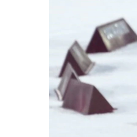
ວິທະຍາສາດ-ເທັກໂນໂລຈີ
ທຸລະກິດ
ພາສາອັງກິດ
ວີດີໂອ
ສຽງ
ລາຍການກະຈາຍສຽງ
ລາຍງານ