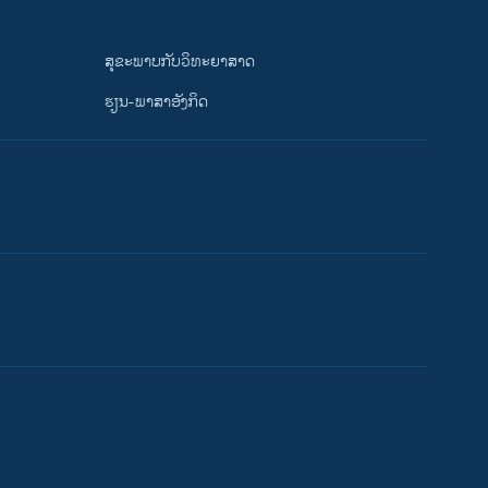
ສຸຂະພາບກັບວິທະຍາສາດ
ຮຽນ-ພາສາອັງກິດ