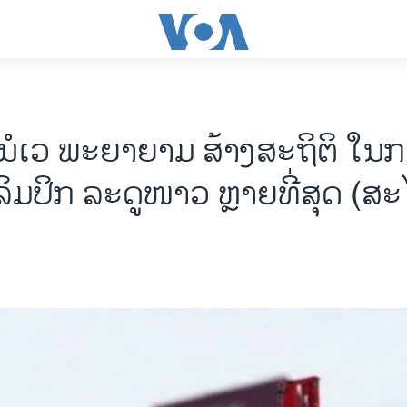
ນໍ​ເວ ພະຍາ​ຍາມ ​ສ້າງ​ສະຖິຕິ ​ໃນກ
ລິ​ມປິກ ລະດູໜາວ ຫຼາຍທີ່ສຸດ (ສະ​ໄ