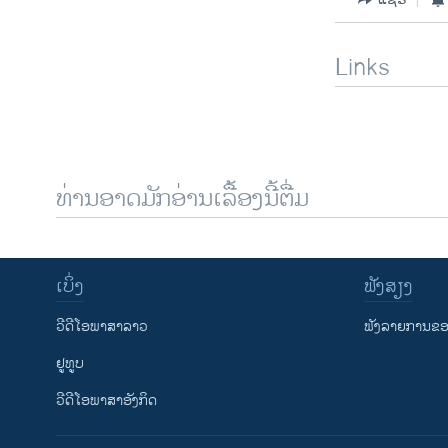
Links
ທ່ານອາດມັກອ່ານເລື້ອງນີ້ຕື່ມ
ເບິ່ງ
ຟັງສຽງ
ວີດີໂອພາສາລາວ
ຟັງລາຍການຂອງ
ຢູທູບ
ວີດີໂອພາສາອັງກິດ