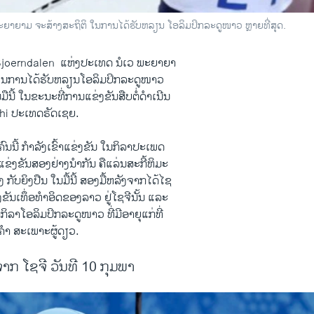
າ​ຍາມ ຈະ​ສ້າງ​ສະຖິຕິ ​ໃນ​ການ​ໄດ້​ຮັບ​ຫລຽນ ໂອ​ລິ​ມປິກລະດູ​ໜາວ​ ຫຼາຍທີ່ສຸດ.
oerndalen ​ ​ແຫ່ງ​ປະ​ເທດ ນໍ​ເວ ພະຍາ​ຍາ
​ໃນ​ການ​ໄດ້​ຮັບ​ຫລຽນໂອ​ລິ​ມປິກລະດູ​ໜາວ​
​ມື​ນີ້ ​ໃນ​ຂະນະ​ທີ່​ການ​ແຂ່ງຂັນສືບ​ຕໍ່​ດໍາ​ເນີນ​
hi ປະ​ເທດຣັດ​ເຊຍ.
ຄົນ​ນີ້ ກໍາລັງ​ເຂົ້າ​ແຂ່ງຂັນ​ ໃນກິລາ​ປະ​ເພດ
​ແຂ່ງຂັນ​ສອງ​ຢ່າງ​ນໍາ​ກັນ ຄືແລ່ນ​ສະ​ກີ້ຫິມະ
ກັບ​ຍິງ​ປືນ ​ໃນ​ມື້​ນີ້ ສອງ​ມື້​ຫລັງ​ຈາກ​ໄດ້​ໄຊ
​ເທຶ່ອທໍາ​ອິດຂອງ​ລາວ ​ຢູ່​ໂຊ​ຈີ​ນັ້ນ ​ແລະ
​ກິລາໂອ​ລິ​ມປິກລະດູ​ໜາວ ທີ່​ມີ​ອາຍຸແກ່​ທີ່​
​ຄໍາ​ ສະ​ເພາະຜູ້​ດຽວ.
າກ ໂຊຈີ ວັນທີ 10 ກຸມພາ