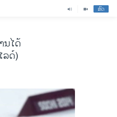
ສົດ
ານໄດ້ ​
ລ​ດ໌)