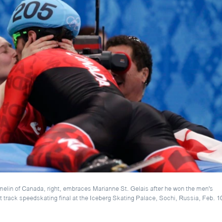
elin of Canada, right, embraces Marianne St. Gelais after he won the men's
 track speedskating final at the Iceberg Skating Palace, Sochi, Russia, Feb. 1