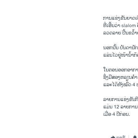
ການ​ແຂ່ງຂັນຍາ​ດ​ເອົາ
ທີ່ເອີ້ນ​ວ່າ slalom
ລວດລາຍ ​ປີ້ນຂວໍ້າ​
ນອກ​ນັ້ນ ບັນດາ​ນັກ
ແລ່ນໄວຢູ່ໜ້ານໍ້າກ້
​ໃນ​ຕອນ​ອອກ​ອາກາດ
ຊຶ່ງ​ມີສອງ​ຫລຽນ​ຄໍາ
ແລະ​ໄດ້​ທັງ​ໝົດ 4 ຫ
ລາຍ​ການ​ແຂ່ງຂັນກິ
ແມ່ນ 12 ລາຍການ 
ເມື່ອ 4 ປີກ່ອນ.
ແຊຣ໌