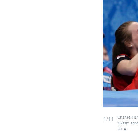
Charles Ham
1/11
1500m short
2014.