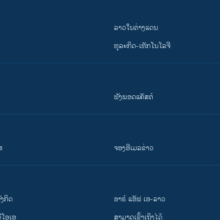
ລາວໃນຕ່າງແດນ
ທຸລະກິດ-ເທັກໂນໂລຈີ
ຟັງພອດແຄັສຕ໌
ສ
ຈອງອີເມລຂ່າວ
ັງ​ກິດ
ອາຣ໌ ແອັຟ ເອ-ລາວ
ວີ​ໂອ​ເອ
ສາມາດເຂົ້າເຖິງໄດ້