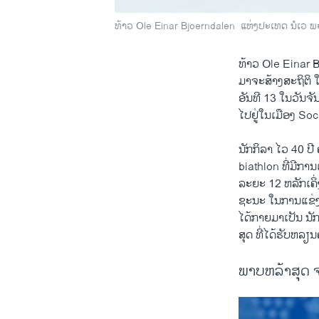
ທ້າວ Ole Einar Bjoerndalen ​ ​ແຫ່ງ​ປະ​ເທດ ນໍ​ເວ ພະຍ
ທ້າວ Ole Einar Bj
ມາ​ຈະ​ສ້າງ​ສະຖິຕິ 
ອັນ​ທີ 13​ ​ໃນ​ວັນ​ຈັນ
ໄປຢູ່ໃນ​ເມືອງ Soc
ນັກ​ກິລາ ​ໄວ​ 40 ປີ 
biathlon ທີ່​ມີ​ການ
​ລະຍະ 12 ຫລັກ​ເຄິ່ງ ​
ຊະນະ ​ໃນການ​ແຂ່ງຂັນ
​ໄດ້​ກາຍ​ມາ​ເປັນ ນັກ
ສຸດ ທີ່​ໄດ້​ຮັບ​ຫລຽນ
ພາບຫລ້າສຸດ ຈ