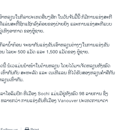
​ຫລຽນ​ໃນ​ກິລາ​ປະ​ເທດ​ອື່ນໆ​ອີກ ​ໃນ​ວັນ​ຈັນ​ມື້​ນີ້​ ກໍ​ມີການ​ແຂ່ງ​ສະກີ
 ຄື​ແລ່ນ​ສະ​ກີ້ຊິກ​ແຊັກ​ລົງ​ຄ້ອຍຂອງ​ຝ່າຍ​ຍິງ ແລະການ​ແຂ່ງສະ​ກີແບບ​
ຢູ່​ເທິງ​ອາກາດ ຂອງຜູ້​ຊາຍ.
​ກິລານໍ້າກ້ອນ ຈະ​ພາກັນ​ແຂ່ງ​ຂັນ​ເອົາ​ຫລຽນ​ຕ່າງໆ​ໃນ​ການ​ແຂ່ງຂັນ
ອນ​ ​ໄລຍະ 500 ​ແມັດ ​ແລະ 1,500 ​ແມັດຂອງ ​ຜູ້​ຊາຍ.
​ນີ້ ນໍ​ເວແມ່ນນໍາ​ໜ້າ​ໃນ​ດ້ານ​ຫລຽນ ​ໂດຍໄດ້ມາເຈັດ​ຫລຽນທັງໝົດ
 ​ເທົ່າ​ກັນ​ກັບ ສະຫະລັດ ​ແລະ ​ເນ​ເທີ​ແລນ ທີ່ໄດ້​ຮັບສອງ​ຫລຽນຄໍາຄືກັນ
ລຽນ​ເທົ່າ​ກັນ.
ລາໂອລິມປິກ ​ທີ່​ເມືອງ Sochi ແມ່ນມີ​ຢູ່ທັງ​ໝົດ 98 ລາຍການ ຊຶ່ງ
ຫລາຍ​ກວ່າ ການແຂ່ງ​ຂັນ​ທີ່​ເມືອງ Vanouver ປະເທດການາດາ
Follow us
Print