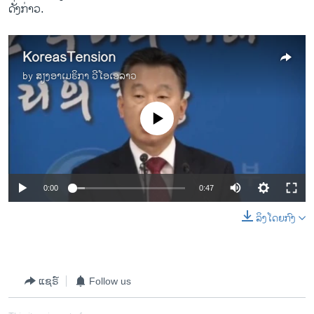
ດັ່ງກ່າວ.​
KoreasTension
by
ສຽງອາເມຣິກາ ວີໂອເອລາວ
No media source currently available
0:00
0:47
ລິງໂດຍກົງ
ແຊຣ໌
Follow us