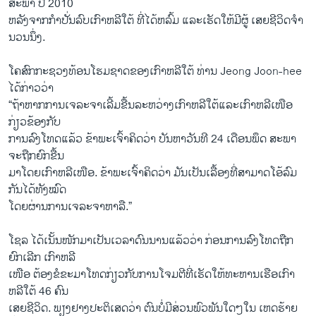
ສະພາ ປີ 2010
ຫລັງຈາກ​ກຳ​ປັ່ນ​ລົບ​ເກົາຫລີ​ໃຕ້ ທີ່​ໄດ້​ຫລົ້ມ​ ແລະເຮັດໃຫ້ມີຜູ້ ເສຍຊີວິດຈຳ
ນວນນຶ່ງ.
​ໂຄສົກ​ກະຊວງທ້ອນ​ໂຮມ​ຊາດຂອງເກົາຫລີໃຕ້ ທ່ານ Jeong Joon-hee ​
ໄດ້​ກ່າວວ່າ
“ຖ້າ​ຫາກ​ການເຈລະຈາເລີ້ມຂື້ນ​ລະຫວ່າງເກົາຫລີໃຕ້ແລະເກົາຫລີ​ເໜືອ ​
ກ່ຽວ​ຂ້ອງ​ກັບ
ການ​ລົງ​ໂທດແລ້ວ ຂ້າພະ​ເຈົ້າຄິດ​ວ່າ ​ບັນຫາວັນ​ທີ 24 ​ເດືອນ​ພຶດ ສະພາ
ຈະ​ຖືກ​ຍົກ​ຂື້ນ
​ມ​າ​ໂດຍ​ເກົາຫລີ​ເໜືອ. ຂ້າພະ​ເຈົ້າຄິດ​ວ່າ ​ມັນ​ເປັນ​ເລື້ອງ​ທີ່​ສາມາດ​ໂອ້ລົມ
ກັນ​ໄດ້​ທັງ​ໝົດ
ໂດຍຜ່ານ​ການ​ເຈລະຈາຫາລື.”
​ໂຊ​ລ ​ໄດ້​ເນັ້ນ​ໜັກ​ມາ​ເປັນ​ເວລາ​ດົນນານແລ້ວ​ວ່າ ກ່ອນ​ການ​ລົງ​ໂທດ​ຖືກ​
ຍົກເລີກ ​ເກົາຫລີ
​ເໜືອ ຕ້ອງ​ຂໍ​ຂະ​ມາ​ໂທດ​ກ່ຽວກັບການ​ໂຈມ​ຕີທີ່ເຮັດ​ໃຫ້ທະຫານ​ເຮືອ​ເກົາ
ຫລີ​ໃຕ້ 46 ຄົນ​
ເສຍ​ຊີວິດ. ພຽງ​ຢາງປະຕິ​ເສດ​ວ່າ ຕົນບໍ່ມີສ່ວນ​ພົວພັນໃດໆໃນ ເຫດຮ້າຍ