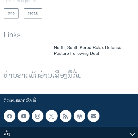
This item is part of
ຂ່າວ
ເອເຊຍ
Links
North, South Korea Relax Defense
Posture Following Deal
ທ່ານອາດມັກອ່ານເລື້ອງນີ້ຕື່ມ
ຕິດຕາມພວກເຮົາ ທີ່
ເບິ່ງ