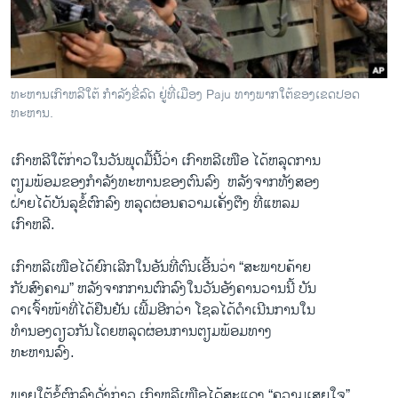
ວິທະຍາສາດ-ເທັກໂນໂລຈີ
ທຸລະກິດ
ພາສາອັງກິດ
ທະຫານເກົາຫລີໃຕ້ ກຳລັງຂີ່ລົດ ຢູ່ທີ່ເມືອງ Paju ທາງພາກໃຕ້ຂອງເຂດປອດ
ວີດີໂອ
ທະຫານ.
ສຽງ
ເກົາຫລີ​ໃຕ້ກ່າວ​ໃນ​ວັນ​ພຸດ​ມື້​ນີ້ວ່າ ເກົາຫລີ​ເໜືອ ​ໄດ້​ຫລຸດ​ການ
ລາຍການກະຈາຍສຽງ
​ຕຽມ​ພ້ອມຂອງ​ກຳລັງທະຫານ​ຂອງ​ຕົນ​ລົງ ​ ຫລັງ​ຈາກ​ທັງ​ສອງ​
ຕິດຕາມພວກເຮົາ ທີ່
ຝ່າຍ​ໄດ້​ບັນລຸ​ຂໍ້​ຕົກລົງ ຫລຸດຜ່ອນຄວາມ​ເຄັ່ງ​ຕືງ ທີ່​ແຫລ​ມ
ລາຍງານ
​ເກົາຫລີ.
​ເກົາຫລີ​ເໜືອ​ໄດ້​ຍົກ​ເລີກໃນອັນທີ່ຕົນ​ເອີ້ນວ່າ “ສະພາບຄ້າຍ
ພາສາຕ່າງໆ
ກັບ​ສົງຄາມ” ຫລັງ​ຈາກ​ການ​ຕົກລົງ​ໃນ​ວັນ​ອັງຄານ​ວານ​ນີ້ ບັນ
ດາ​ເຈົ້າ​ໜ້າ​ທີ່​ໄດ້​ຢືນຢັນ ​ເພີ້ມອີກ​ວ່າ ​ໂຊ​ລ​ໄດ້ດຳເນີນການໃນ​
ທຳນອງ​ດຽວ​ກັນໂດຍຫລຸດຜ່ອນການຕຽມພ້ອມທາງ
ທະຫານລົງ.
ພາຍ​ໃຕ້​ຂໍ້​ຕົກລົງດັ່ງກ່າວ ​ເກົາຫລີ​ເໜືອ​ໄດ້​ສະ​ແດງ “ຄວາມ​ເສຍ​ໃຈ”