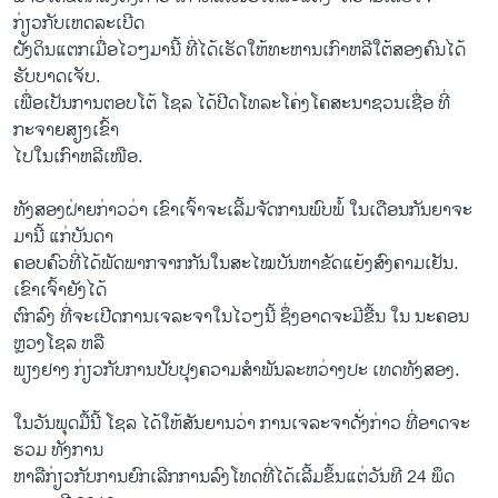
ກ່ຽວກັບ​ເຫດລະ​ເບີດ
​ຝັງ​ດິນ​ແຕກເມື່ອໄວໆມານີ້ ທີ່​ໄດ້​ເຮັດ​ໃຫ້​ທະຫານ​ເກົາຫລີ​ໃຕ້​ສອງ​ຄົນ​ໄດ້​
ຮັບ​ບາດ​ເຈັບ.
ເພື່ອ​ເປັນ​ການ​ຕອບ​ໂຕ້ ໂຊ​ລ ​ໄດ້​ປີດ​ໂທລະ​ໂຄ່ງໂຄສະນາ​ຊວນ​ເຊື່ອ​ ທີ່
ກະຈາຍສຽງເຂົ້າ​
ໄປໃນ​ເກົາຫລີ​ເໜືອ.
ທັງ​ສອງ​ຝ່າຍກ່າວ​ວ່າ ​ເຂົາ​ເຈົ້າ​ຈະ​ເລີ້ມຈັດການພົບພໍ້ ​ໃນ​ເດືອນ​ກັນຍາຈະ
ມານີ້ ແກ່​ບັນດາ
​ຄອບຄົວທີ່ໄດ້​ພັດ​ພາກ​ຈາກ​ກັນໃນ​ສະ​ໄໝບັນຫາຂັດ​ແຍ້​ງ​ສົງຄາມ​ເຢັນ. ​
ເຂົາ​ເຈົ້າ​ຍັງ​ໄດ້​
ຕົກລົງ ​ທີ່​ຈະ​ເປີດການເຈລະຈາ​ໃນ​ໄວໆ​ນີ້ ຊຶ່ງ​ອາດ​ຈະ​ມີ​ຂື້ນ ​ໃນ ນະຄອນ​
ຫຼວງໂຊ​ລ ຫລື​
ພຽງ​ຢາງ ກ່ຽວ​ກັບ​ການ​ປັບປຸງຄວາມສຳພັນລະຫວ່າງປະ ເທດທັງສອງ.
​ໃນ​ວັນ​ພຸດ​ມື້​ນີ້ ​ໂຊ​ລ ​ໄດ້​ໃຫ້​ສັນຍານ​ວ່າ ການ​ເຈລະຈາດັ່ງກ່າວ ທີ່​ອາດຈະ​
ຮວມ ທັງການ
ຫາລືກ່ຽວກັບການຍົກເລີກການລົງ​ໂທດທີ່​ໄດ້​ເລີ້ມຂຶ້ນ​ແຕ່​ວັນ​ທີ 24 ​ພຶດ