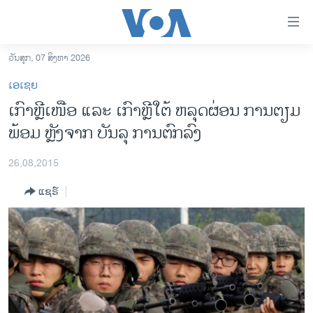
ລິ້ງ
ສຳຫລັບ
ເຂົ້າ
ວັນສຸກ, 07 ສິງຫາ 2026
ຫາ
ໂຮມເພຈ
ເອເຊຍ
ຂ້າມ
ລາວ
ເກົາຫຼີເໜືອ ແລະ ເກົາຫຼີໃຕ້ ຫລຸດຜ່ອນ ​ການຕຽມ​
ຂ້າມ
ອາເມຣິກາ
ພ້ອມ ​ຫຼັງຈາກ ບັນລຸ ການຕົກລົງ
ຂ້າມ
ໄປ
ການເລືອກຕັ້ງ ປະທານາທີບໍດີ ສະຫະລັດ 2024
ຫາ
26,08,2015
ຂ່າວ​ຈີນ
ຊອກ
ແຊຣ໌
ຄົ້ນ
ໂລກ
ເອເຊຍ
ອິດສະຫຼະພາບດ້ານການຂ່າວ
ຊີວິດຊາວລາວ
ຊຸມຊົນຊາວລາວ