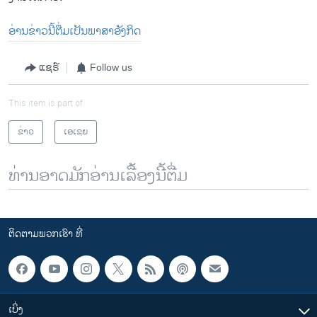
ອ່ານ​ຂ່າວນີ້​ຕື່ມ​ເປັນ​ພາ​ສາ​ອັງ​ກິດ
ແຊຣ໌
Follow us
This item is part of
ຂ່າວ
ເອເຊຍ
ທ່ານອາດມັກອ່ານເລື້ອງນີ້ຕື່ມ
ຕິດຕາມພວກເຮົາ ທີ່
ເບິ່ງ