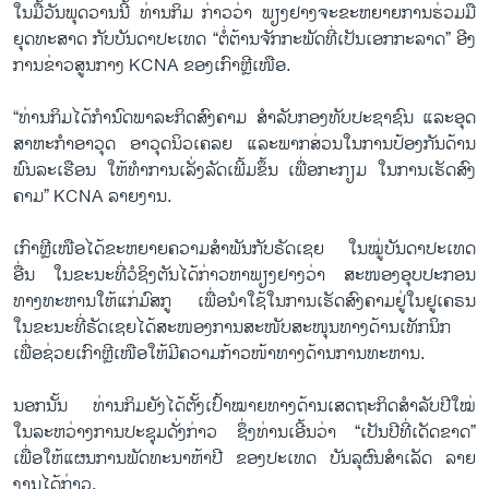
ໃນ​ມື້​ວັນ​ພຸດ​ວານນີ້ ທ່ານ​ກິມ ກ່າວ​ວ່າ ພຽງ​ຢາງ​ຈະ​ຂະ​ຫຍາຍ​ການ​ຮ່ວມ​ມື​
ຍຸດ​ທະ​ສາດ ກັບ​ບັນ​ດາ​ປະ​ເທດ “ຕໍ່​ຕ້ານ​ຈັກ​ກະ​ພັດ​ທີ່​ເປັນ​ເອກ​ກະ​ລາດ” ອີງ​
ການ​ຂ່າວ​ສູນ​ກາງ KCNA ຂອງ​ເກົາ​ຫຼີ​ເໜືອ​.
“ທ່ານ​ກິມ​ໄດ້​ກຳ​ນົດ​ພາ​ລະ​ກິດ​ສົງ​ຄາມ​ ສຳ​ລັບ​ກອງ​ທັບ​ປະ​ຊາ​ຊົນ ແລະ​ອຸດ​
ສາ​ຫະ​ກຳອາ​ວຸດ ອາ​ວຸດ​ນິວ​ເຄ​ລຍ ແລະ​ພາກ​ສ່ວນ​ໃນ​ການ​ປ້ອງ​ກັນ​ດ້ານ​
ພົນ​ລະ​ເຮືອນ ໃຫ້​ທຳ​ການ​ເລັ່ງ​ລັດ​ເພີ້ມ​ຂຶ້ນ ​ເພື່ອ​ກະ​ກຽມ​ ໃນ​ການ​ເຮັດ​ສົງ​
ຄາມ” KCNA ລາຍ​ງານ.
ເກົາ​ຫຼີ​ເໜືອໄດ້​ຂະ​ຫຍາຍ​ຄວາມ​ສຳ​ພັນ​ກັບ​ຣັດ​ເຊຍ ໃນ​ໝູ່​ບັນ​ດາ​ປະ​ເທດ​
ອື່ນ ໃນ​ຂະ​ນະ​ທີ່​ວໍ​ຊິງ​ຕັນ​ໄດ້​ກ່າວ​ຫາ​ພຽງ​ຢາງວ່າ ສະ​ໜອງ​ອຸບ​ປະ​ກອນ​
ທາງ​ທະ​ຫານ​ໃຫ້​ແກ່​ມົ​ສ​ກູ ເພື່ອ​ນຳ​ໃຊ້​ໃນ​ການ​ເຮັດ​ສົງ​ຄາມ​ຢູ່​ໃນ​ຢູ​ເຄ​ຣນ
ໃນ​ຂະ​ນະ​ທີ່​ຣັດ​ເຊຍ​ໄດ້​ສະ​ໜອງ​ການ​ສະ​ໜັບ​ສະ​ໜຸນ​ທາງ​ດ້ານ​ເທັກ​ນິກ​
ເພື່ອ​ຊ່ວຍ​ເກົາ​ຫຼີ​ເໜືອ​ໃຫ້​ມີ​ຄວາມ​ກ້າວ​ໜ້າ​ທາງ​ດ້ານ​ການທະ​ຫານ.
ນອກນັ້ນ ທ່ານ​ກິມ​ຍັງ​ໄດ້​ຕັ້ງ​ເປົ້າ​ໝາຍ​ທາງ​ດ້ານ​ເສດ​ຖະ​ກິດ​ສຳ​ລັບ​ປີ​ໃໝ່
ໃນ​ລະຫວ່າງ​ການ​ປະ​ຊຸມ​ດັ່ງ​ກ່າວ ຊຶ່ງ​ທ່ານ​ເອີ້ນ​ວ່າ “ເປັນ​ປີ​ທີ່​ເດັດ​ຂາດ”
ເພື່ອ​ໃຫ້​ແຜນ​ການ​ພັດ​ທະ​ນາ​ຫ້າ​ປີ​ ຂອງ​ປະ​ເທດ​ ບັນ​ລຸ​ຜົນ​ສຳ​ເລັດ ລາຍ​
ງານ​ໄດ້​ກ່າວ.