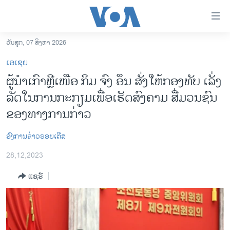
ລິ້ງ
ສຳຫລັບ
ເຂົ້າ
ວັນສຸກ, 07 ສິງຫາ 2026
ຫາ
ໂຮມເພຈ
ເອເຊຍ
ຂ້າມ
ລາວ
ຜູ້​ນຳ​ເກົາ​ຫຼີ​ເໜືອ ກິມ ຈົງ ອຶນ ສັ່ງ​ໃຫ້​ກອງ​ທັບ ເລັ່ງ​
ຂ້າມ
ອາເມຣິກາ
ລັດ​ໃນ​ການ​ກະ​ກຽມ​ເພື່ອ​ເຮັດ​ສົງ​ຄາມ ສື່ມ​ວນ​ຊົນ​
ຂ້າມ
ໄປ
ການເລືອກຕັ້ງ ປະທານາທີບໍດີ ສະຫະລັດ 2024
ຂອງ​ທາງ​ການ​ກ່າວ
ຫາ
ຂ່າວ​ຈີນ
ຊອກ
ອົງການຂ່າວຣອຍເຕີສ
ຄົ້ນ
ໂລກ
28,12,2023
ເອເຊຍ
ແຊຣ໌
ອິດສະຫຼະພາບດ້ານການຂ່າວ
ຊີວິດຊາວລາວ
ຊຸມຊົນຊາວລາວ