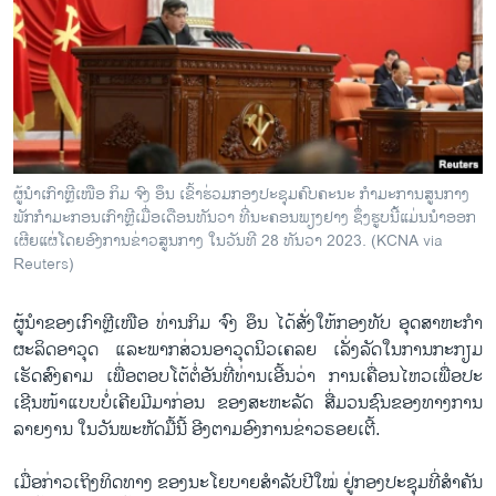
ວິທະຍາສາດ-ເທັກໂນໂລຈີ
ທຸລະກິດ
ພາສາອັງກິດ
ວີດີໂອ
ສຽງ
ຜູ້​ນຳ​ເກົາ​ຫຼີ​ເໜືອ ກິມ ຈົງ ອຶນ ເຂົ້າ​ຮ່ວມກອງ​ປະ​ຊຸມຄົບ​ຄະ​ນະ ກຳ​ມະ​ການ​ສູນ​ກາງ​
ພັກ​ກຳ​ມະ​ກອນ​ເກົາ​ຫຼີ​ເມື່ອ​ເດືອນ​ທັນ​ວາ ທີ່​ນະ​ຄອນ​ພຽງ​ຢາງ ຊຶ່ງ​​ຮູບນີ້ແມ່ນ​ນຳ​ອອກ​
ລາຍການກະຈາຍສຽງ
ຕິດຕາມພວກເຮົາ ທີ່
ເຜີຍ​ແຜ່​ໂດຍ​ອົງ​ການ​ຂ່າວ​ສູນ​ກາງ ໃນ​ວັນ​ທີ 28 ທັນ​ວາ 2023. (KCNA via
ລາຍງານ
Reuters)
ຜູ້​ນຳ​ຂອງ​ເກົາ​ຫຼີ​ເໜືອ ທ່ານ​ກິມ ຈົງ ອຶນ ໄດ້​ສັ່ງ​ໃຫ້​ກອງ​ທັບ ອຸດ​ສາ​ຫະ​ກຳ​
ພາສາຕ່າງໆ
ຜະ​ລິດ​ອາ​ວຸດ ແລະ​ພາກ​ສ່ວນ​ອາ​ວຸດ​ນິວ​ເຄ​ລຍ ເລັ່ງ​ລັດ​ໃນ​ການ​ກະ​ກຽມ​
ເຮັດ​ສົງ​ຄາມ ເພື່ອ​ຕອບ​ໂຕ້​ຕໍ່​ອັນ​ທີ່​ທ່ານ​ເອີ້ນ​ວ່າ ການເຄື່ອນ​ໄຫວ​ເພື່ອປະ​
ເຊີນ​ໜ້າ​ແບບ​ບໍ່​ເຄີຍ​ມີ​ມາ​ກ່ອນ ​ຂອງ​ສະ​ຫະ​ລັດ ສື່ມວນ​ຊົນ​ຂອ​ງ​ທາງ​ການ​
ລາຍ​ງານ​ ໃນ​ວັນ​ພະ​ຫັດ​ມື້ນີ້ ອີງຕາມ​ອົງ​ການ​ຂ່າວ​ຣອຍ​ເຕີ້.
ເມື່ອ​ກ່າວ​ເຖິງ​ທິດ​ທາງ​ ຂອງ​ນະ​ໂຍ​ບາຍ​ສຳ​ລັບ​ປີ​ໃໝ່ ຢູ່ກອງ​ປະ​ຊຸມ​ທີ່​ສຳ​ຄັນ