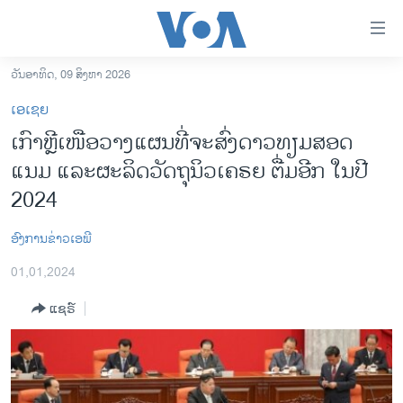
ລິ້ງ
ສຳຫລັບ
ເຂົ້າ
ວັນອາທິດ, 09 ສິງຫາ 2026
ຫາ
ໂຮມເພຈ
ເອເຊຍ
ຂ້າມ
ລາວ
ເກົາຫຼີເໜືອວາງແຜນທີ່ຈະສົ່ງດາວທຽມສອດ
ຂ້າມ
ອາເມຣິກາ
ແນມ ແລະຜະລິດວັດຖຸນິວເຄຣຍ ຕື່ມອີກ ໃນປີ
ຂ້າມ
ໄປ
ການເລືອກຕັ້ງ ປະທານາທີບໍດີ ສະຫະລັດ 2024
2024
ຫາ
ຂ່າວ​ຈີນ
ຊອກ
ອົງການຂ່າວເອພີ
ຄົ້ນ
ໂລກ
01,01,2024
ເອເຊຍ
ແຊຣ໌
ອິດສະຫຼະພາບດ້ານການຂ່າວ
ຊີວິດຊາວລາວ
ຊຸມຊົນຊາວລາວ