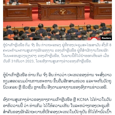
ວິທະຍາສາດ-ເທັກໂນໂລຈີ
ທຸລະກິດ
ພາສາອັງກິດ
ວີດີໂອ
ສຽງ
ຜູ້ນຳເກົາຫຼີເໜືອ ກິມ ຈົງ ອຶນ ກ່າວຖະແຫລງ ຢູ່ທີ່ກອງປະຊຸມສະໄໝສາມັນ ຄັ້ງທີ 8
ຄະນະກຳມະການສູນກາງພັກແຮງງານ ຂອງເກົາຫຼີເໜືອ ຢູ່ທີ່ສຳນັກງານໃຫຍພັກ
ລາຍການກະຈາຍສຽງ
ຕິດຕາມພວກເຮົາ ທີ່
ໃນນະຄອນຫຼວງພຽງຢາງ ຂອງເກົາຫຼີເໜືອ, ໃນພາບນີ້ທີ່ໄດ້ນຳອອກເຜີຍແຜ່ ເມື່ອ
ລາຍງານ
ວັນທີ 31ທັນວາ 2023, ໂດຍອົງການສູນກາງຂ່າວຂອງເກົາຫຼີເໜືອ.
ຜູ້ນຳເກົາຫຼີເໜືອ ທ່ານ ກິມ ຈົງ ອຶນ ກ່າວວ່າ ປະເທດຂອງທ່ານ ຈະສົ່ງດາວ
ພາສາຕ່າງໆ
ທຽມສອດແນມດ້ານການທະຫານ ຂຶ້ນຕື່ມອີກສາມໜ່ວຍ ແລະຈະ​ກັ່ນວັດຖຸ
ນິວເຄລຍ ຫຼື ຟີວຊັ້ນ ຫຼາຍຂຶ້ນ ອີງ​ຕາ​ມ​ລາຍ​ງານ​ຂອງ​ອົງ​ການ​ຂ່າວ​ເອ​ພີ.
ອົງການສູນກາງຂ່າວຂອງທາງການເກົາຫຼີເໜືອ ຫຼື KCNA ໄດ້ກ່າວໃນວັນ
ອາທິດວານນີ້ ວ່າ ທ່ານກິມ ໄດ້ໃຫ້ຄວາມເຫັນ ໃນລະຫວ່າງກອງປະຊຸມທີ່
ສຳຄັນຂອງພັກລັດ​ຖະ​ບານ​ທີ່ປົກຄອງປະເທດໃນປັດຈຸບັນ ທີ່ໄດ້ກຳນົດເປົ້າ