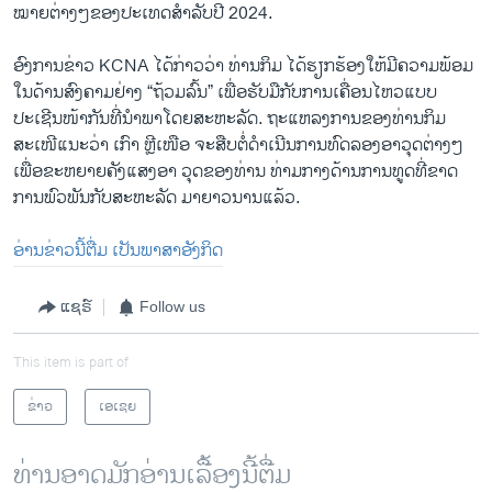
ໝາຍຕ່າງໆຂອງປະເທດສຳລັບປີ 2024.
ອົງການຂ່າວ KCNA ໄດ້ກ່າວວ່າ ທ່ານກິມ ໄດ້ຮຽກຮ້ອງໃຫ້ມີຄວາມພ້ອມ
ໃນດ້ານສົງຄາມຢ່າງ “ຖ້ວມລົ້ນ” ເພື່ອຮັບມືກັບການເຄື່ອນໄຫວແບບ
ປະເຊີນໜ້າກັນທີ່ນຳພາໂດຍສະຫະລັດ. ຖະແຫລງການຂອງທ່ານກິມ
ສະເໜີແນະວ່າ ເກົາ ຫຼີເໜືອ ຈະສືບຕໍ່ດຳເນີນການທົດລອງອາວຸດຕ່າງໆ
ເພື່ອຂະຫຍາຍຄັງແສງອາ ວຸດຂອງທ່ານ ທ່າມກາງດ້ານການທູດທີ່ຂາດ
ການພົວພັນກັບສະຫະລັດ ມາຍາວນານແລ້ວ.
ອ່ານຂ່າວນີ້ຕື່ມ ເປັນພາສາອັງກິດ
ແຊຣ໌
Follow us
This item is part of
ຂ່າວ
ເອເຊຍ
ທ່ານອາດມັກອ່ານເລື້ອງນີ້ຕື່ມ