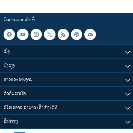
ຕິດຕາມພວກເຮົາ ທີ່
ເບິ່ງ
ຟັງສຽງ
ຂ່າວແລະລາຍງານ
ຕິດຕໍ່ພວກເຮົາ
ວີໂອເອລາວ ສາມາດ ເຂົ້າເຖິງໄດ້ທີ່
​ລິ້ງ​ຕ່າງໆ