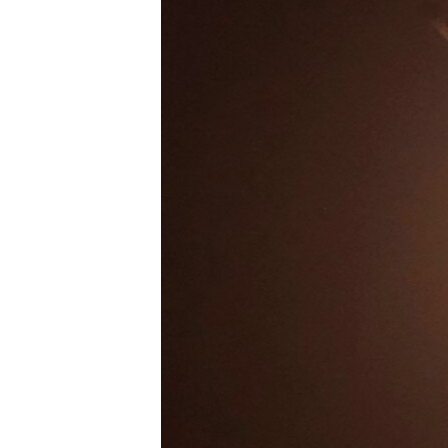
ວິທະຍາສາດ-ເທັກໂນໂລຈີ
ທຸລະກິດ
ພາສາອັງກິດ
ວີດີໂອ
ສຽງ
ລາຍການກະຈາຍສຽງ
ລາຍງານ