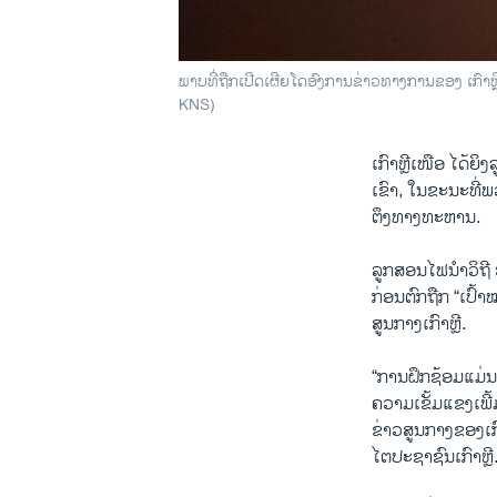
ພາບທີ່ຖືກເປີດເຜີຍໂດອົງການຂ່າວທາງການຂອງ ເກົາ
KNS)
ເກົາຫຼີ​ເໜືອ ໄດ້​ຍິງ​
ເຂົາ, ໃນ​ຂະ​ນະ​ທີ່​
ຕຶງ​ທາງ​ທະ​ຫານ.
ລູກ​ສອນ​ໄຟ​ນຳ​ວິ​ຖ
ກ່ອນ​ຕົກ​ຖືກ “ເປົ້າ​
ສູນ​ກາງ​ເກົາຫຼີ.
“ການ​ຝຶກ​ຊ້ອມ​ແມ່ນ​ຈະ
ຄວາມ​ເຂັ້ມ​ແຂງ​ເພີ້ມ
ຂ່າວ​ສູນ​ກາງ​ຂອງ​ເກົ
ໄຕ​ປະ​ຊາ​ຊົນ​ເກົາ​ຫຼີ