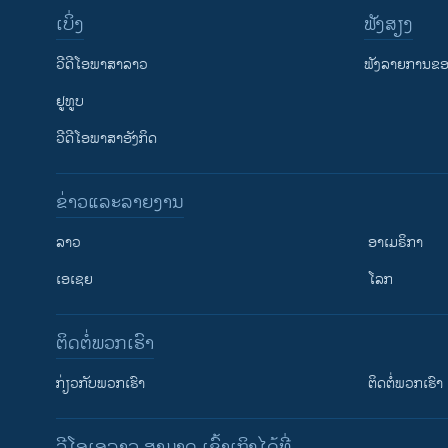
ເບິ່ງ
ຟັງສຽງ
ວີດີໂອພາສາລາວ
ຟັງລາຍການຂອງ
ຢູທູບ
ວີດີໂອພາສາອັງກິດ
ຂ່າວແລະລາຍງານ
ລາວ
ອາເມຣິກາ
ເອເຊຍ
ໂລກ
ຕິດຕໍ່ພວກເຮົາ
ກ່ຽວກັບພວກເຮົາ
ຕິດຕໍ່ພວກເຮົາ