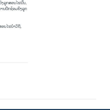
​ຍິງ​ລູກ​ສອນ​ໄຟ​ນັ້ນ,
​ການ​ຝຶກ​ຊ້ອມ​ຍິງ​ລູກ​
​ສອນ​ໄຟ​ນຳ​ວິ​ຖີ,