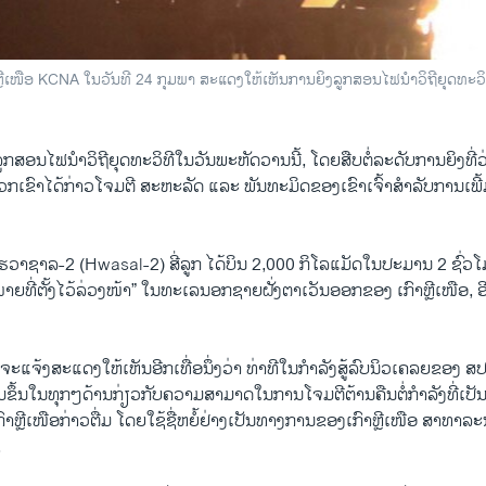
ຫຼີເໜືອ KCNA ໃນວັນທີ 24 ກຸມພາ ສະແດງໃຫ້ເຫັນການຍິງລູກສອນໄຟນຳວິຖີຍຸດທະ
ລູກ​ສອນ​ໄຟ​ນຳ​ວິ​ຖີ​ຍຸດ​ທະ​ວິ​ທີ​ໃນ​ວັນ​ພະ​ຫັດ​ວານນີ້, ໂດຍ​ສືບ​ຕໍ່​ລະ​ດັບ​ການ​ຍິງ​ທ
ພວກ​ເຂົາ​ໄດ້ກ່າວ​ໂຈມ​ຕີ ສະ​ຫະ​ລັດ ແລະ ພັນ​ທະ​ມິດ​ຂອງ​ເຂົາ​ເຈົ້າ​ສຳ​ລັບ​ການ​ເພີ້
ີ​ ຮ​ວາ​ຊາ​ລ-2 (Hwasal-2) ສີ່​ລູກ ​ໄດ້​ບິນ 2,000 ກິ​ໂລ​ແມັດ​ໃນ​ປະ​ມານ 2 ຊົ່
ໝາຍ​ທີ່​ຕັ້ງ​ໄວ້​ລ່ວງ​ໜ້າ” ໃນ​ທະ​ເລນອກ​ຊາຍ​ຝັ່ງ​ຕາ​ເວັນ​ອ​ອກ​ຂອງ ເກົາຫຼີ​ເໜືອ, ອ
​ແຈ້ງ​ສະ​ແດງ​ໃຫ້​ເຫັນ​ອີກ​ເທື່ອ​ນຶ່ງວ່າ ທ່າ​ທີ​ໃນ​ກຳ​ລັງ​ສູ້​ລົບ​ນິວ​ເຄ​ລຍ​ຂອງ ສ​ປ​ປ
​ຂຶ້ນ​ໃນທຸກໆ​ດ້ານ​ກ່ຽວ​ກັບ​ຄວາມ​ສາ​ມາດ​ໃນ​ການ​ໂຈມ​ຕີ​ຕ້ານ​ຄືນ​ຕໍ່​ກຳ​ລັງ​ທີ່​ເປັນ
າ​ຫຼີ​ເໜືອ​ກ່າວ​ຕື່ມ ໂດຍ​ໃຊ້​ຊື່​ຫຍໍ້​ຢ່າງ​ເປັນ​ທາງ​ການ​ຂອງ​ເກົາ​ຫຼີ​ເໜືອ ສາ​ທາ​ລະ​
.