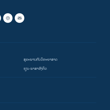
ສຸຂະພາບກັບວິທະຍາສາດ
ຮຽນ-ພາສາອັງກິດ