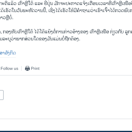
ະ​ຕິ​ແລ້ວ ເກົາຫຼີ​ໃຕ້ ແລະ ຍີ່​ປຸ່ນ​ ມັກ​ຈະ​ປະ​ກາດ​ແຈ້ງ​ເຕືອນ​ເວ​ລາ​ທີ່​ເກົາຫຼີ​ເໜືອ
​ໄດ້​ເຮັດ​ໃນ​ວັນ​ພະ​ຫັດ​ວານນີ້, ເຊິ່ງ​ໄດ້​ເຮັດ​ໃຫ້​ມີ​ຄຳ​ຖາມ​ວ່າ​ເຂົາ​ເຈົ້າ​ໄດ້​ກວດ​ພົບ
່າວຫຼືບໍ່.
າ, ກອງ​ທັບ​ເກົາຫຼີ​ໃຕ້ ໄດ້​ໂຕ້ແຍ້ງ​ຕໍ່​ການ​ກ່າວ​ອ້າງ​ຂອງ ເກົາຫຼີ​ເໜືອ ກ່ຽວ​ກັບ​ ລູກ
ະ​ບຸ​ວ່າ​ພາກ​ສ່ວນ​ໃດ​ຂອງ​ມັນ​ແມ່ນບໍ່​ຖືກ​ຕ້ອງ.
າສາອັງກິດ
Follow us
Print