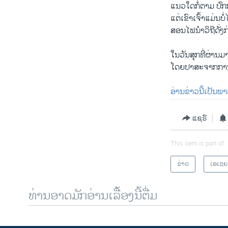
ແນວ​ໃດ​ກໍ່​ຕາມ ປົກ​ກ
ແຕ່ເຂົາ​ເຈົ້າ​ແມ່ນບໍ່
ສອນ​ໄຟ​ນຳ​ວິ​ຖີ​ດັ່ງ​ກ
ໃນ​ວັນ​ສຸກ​ທີ່​ຜ່ານ​ມ
ໂດຍ​ປາ​ສະ​ຈາກ​ການ​ລ
ອ່ານຂ່າວນີ້ເປັນພ
ແຊຣ໌
This item is part of
ຂ່າວ
ເອເຊຍ
ທ່ານອາດມັກອ່ານເລື້ອງນີ້ຕື່ມ