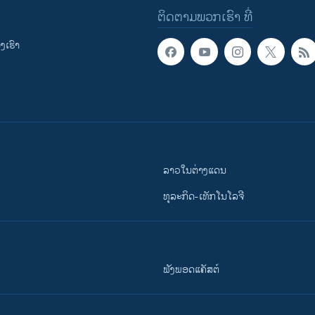
ຕິດຕາມພວກເຮົາ ທີ່
ເຮົາ
ລາວໃນຕ່າງແດນ
ທຸລະກິດ-ເທັກໂນໂລຈີ
ຟັງພອດແຄັສຕ໌