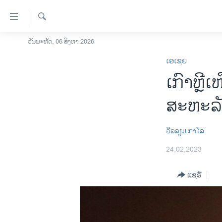
ລິ້ງ
ສຳຫລັບ
ເຂົ້າ
ຄົ້ນຫາ
ວັນພະຫັດ, 06 ສິງຫາ 2026
ໂຮມເພຈ
ຫາ
ເອເຊຍ
ລາວ
ຂ້າມ
ເກົາຫຼີ
ຂ້າມ
ອາເມຣິກາ
ຂ້າມ
ການເລືອກຕັ້ງ ປະທານາທີບໍດີ ສະຫະລັດ
ສະຫະລັດ 
ໄປ
2024
ຫາ
ຂ່າວ​ຈີນ
ຊອກ
ວີລລຽມ ກາໂລ
ຄົ້ນ
ໂລກ
24,02,2023
ເອເຊຍ
ແຊຣ໌
ອິດສະຫຼະພາບດ້ານການຂ່າວ
ຊີວິດຊາວລາວ
ຊຸມຊົນຊາວລາວ