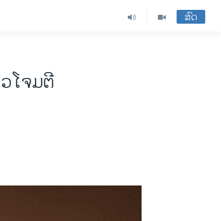
ສົດ
່າວໂຈມຕີ