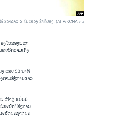
ວິທີ ຮວາຊາລ-2 ໃນແຂວງ ຮຳກີຢອງ. (AFP/KCNA via
ີ່​ວ່ອງ​ໄວ​ຂອງ​ພວກ​
ມ​ທະ​ວີຄວາມ​ເຄັ່ງ​
ວ​ໂມງ ແລະ 50 ນາ​ທີ
ີງ​ຕາມ​ອົງ​ການ​ຂ່າວ​
 ເກົາ​ຫຼີ ແມ່ນ​ມີ​
​ປໍ​ລະ​ປັກ” ອີງ​ການ​
ນະ​ລັດ​ປະ​ຊາ​ທິ​ປະ​