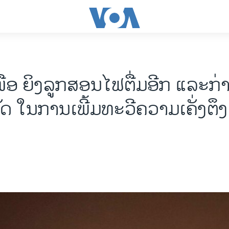
ເໜືອ ຍິງລູກສອນໄຟຕື່ມອີກ ແລະ​ກ
​ໃນ​ການ​ເພີ້ມ​ທະ​ວີ​ຄວາມເຄັ່ງຕຶງ