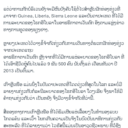
​ແຕ່​ວ່າການ​ກັກ​ບໍລິ​ເວນຍັງຈະ​ມີ​ຜົນ​ບັງຄັບ​ໃຊ້​ຕໍ່ໄປສຳ​ຫຼັບ​ນັກ​ທ່ອງ​ທ່ຽວ​ທີ່​
ມາ​ຈາກ Guinea, Liberia, Sierra Leone ​ແລະ​ບັນດາ​ປະ​ເທດ ​ທີ່​ໄດ້​ມີ​
ການ​ລະບາດຂອງ​ໂຣກອີ​ໂບລາໃນ​ອາ​ຟຣິກາ​ຕາ​ເວັນ​ຕົກ ອິງ​ຕາມ​ແຫຼ່ງ​ຂ່າວ​
ທາງ​ການ​ທູດ​ຂອງ​ພຽງ​ຢາງ.
ຫຼາຍໆ​ປະ​ເທດ​ໄດ້​ວາງຂໍ້ຈຳກັດກ່ຽວກັບການ​ເດີນທາງຕໍ່​ພວກ​ນັກ​ທ່ອງ​ທ່ຽວ​
ຈາກ​ປະ​ເທດ​ແຖບ
ອາ​ຟຣິກາ​ຕາ​ເວັນ​ຕົກ ຫຼັງຈາກ​ທີ່​ໄດ້ມີ​ການ​ແຜ່​ລະບາດ​ຂອງ​ໂຣ​ກອີ​ໂບລາ ທີ່​
ໄດ້​ເອົາ​ຊີວິດ​ຜູ້​ຄົນ​ໄປແລ້ວ 9 ພັນ 500 ຄົນ ນັບ​ຕັ້ງ​ແຕ່ ​ເດືອນ​ທັນວາ ປີ
2013 ​ເປັນ​ຕົ້ນ​ມາ.
​ເກົາຫຼີ​ເໜືອ ​ແມ່ນ​ນຶ່ງ​ໃນ​ບັນດາ​ປະ​ເທດ​ທີ່​ໂດດດ່ຽວທີ່ສຸດໃນໂລກ ​ແລະ​ບໍ່​ມີ​
ລາຍ​ງານ​ກ່ຽວ​ກັບກໍລະນີ​ລະບາດຂອງ​ໂຣກອີ​ໂບລາ ​ໃດ​ໆ​ເລີຍ ຈຶ່ງ​ພາ​ໃຫ້​ມີ​
ຄຳ​ຖາມ​ກ່ຽວ​ກັບ​ວ່າ ​ເປັນ​ຫຍັງ ຈຶ່ງ​ມີ​ວາງຂໍ້ຈຳກັດທີ່​ວ່າ​ນີ້.
ສື່​ຂອງ​ທາງ​ການ​ເກົາຫຼີ​ເໜືອ ທີ່​ໄດ້​ພິມ​ເຜີຍ​ແຜ່​ເລື້​ອຍໆ​ໃນ​ທຳນອງ​ແບບ​
ໂກດແຄ້ນ ​ແລະເວົ້າ ໂຍກເກີນຄວາມເປັນຈິງ​ໃນບົດ​ບັນ​ນາ​ທິການກ່ຽວ​ກັບ​
ສະຫະລັດ ທີ່​ໄດ້​ລາຍ​ງານ​ວ່າ ​ໄວຣັສນີ້​ແມ່ນ​ເປັນອາວຸດຊີວະພາບ ທີ່​ວໍ​ຊີງ​