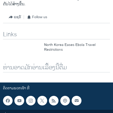
ຕັນ​ໄດ້ສ້າງ​ຂຶ້ນ.
ແຊຣ໌
Follow us
Links
North Korea Eases Ebola Travel
Restrictions
ທ່ານອາດມັກອ່ານເລື້ອງນີ້ຕື່ມ
ຕິດຕາມພວກເຮົາ ທີ່