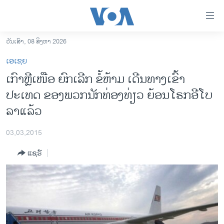
ລິ້ງ
ສຳຫລັບ
ເຂົ້າ
ວັນເສົາ, 08 ສິງຫາ 2026
ຫາ
ໂຮມເພຈ
ເອເຊຍ
ຂ້າມ
ລາວ
​ເກົາຫຼີ​ເໜືອ ​ຍົກ​ເລີກ ຂໍ້ຫ້າມ ເດີນທາງເຂົ້າ
ຂ້າມ
ອາເມຣິກາ
ປະເທດ ຂອງພວກນັກທ່ອງທ່ຽວ ຍ້ອນໂຣກອີໂບ
ຂ້າມ
ໄປ
ການເລືອກຕັ້ງ ປະທານາທີບໍດີ ສະຫະລັດ 2024
ລາແລ້ວ
ຫາ
ຂ່າວ​ຈີນ
ຊອກ
03,03,2015
ຄົ້ນ
ໂລກ
ແຊຣ໌
ເອເຊຍ
ອິດສະຫຼະພາບດ້ານການຂ່າວ
ຊີວິດຊາວລາວ
ຊຸມຊົນຊາວລາວ