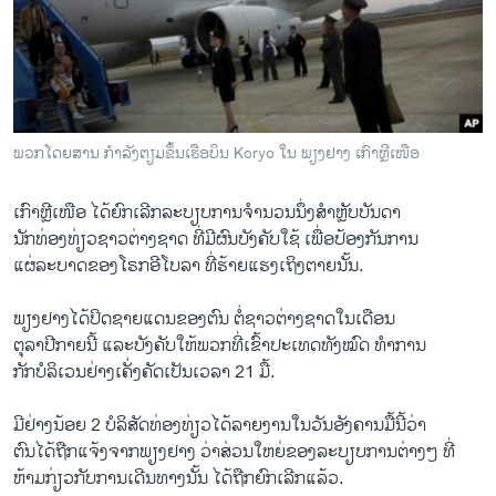
ວິທະຍາສາດ-ເທັກໂນໂລຈີ
ທຸລະກິດ
ພາສາອັງກິດ
ວີດີໂອ
ພວກໂດຍສານ ກຳລັງຕຽມຂຶ້ນເຮືອບິນ Koryo ໃນ ພຽງຢາງ ເກົາຫຼີເໜືອ
ສຽງ
ເກົາຫຼີ​ເໜືອ ​ໄດ້​ຍົກ​ເລີກລະບຽບການຈຳນວນນຶ່ງສຳ​ຫຼັບ​ບັນດາ
ລາຍການກະຈາຍສຽງ
​ນັກ​ທ່ອງ​ທ່ຽວ​ຊາວ​ຕ່າງ​ຊາດ ທີ່​ມີ​ຜົນ​ບັງຄັບ​ໃຊ້ ​ເພື່ອປ້ອງກັນ​ການ
ຕິດຕາມພວກເຮົາ ທີ່
ລາຍງານ
​ແຜ່​ລະບາດຂອງ​ໂຣກອີ​ໂບລາ ທີ່​ຮ້າຍ​ແຮງ​ເຖິງ​ຕາຍ​ນັ້ນ.
ພຽງ​ຢາງ​ໄດ້​ປິດ​ຊາຍ​ແດນ​ຂອງ​ຕົນ​ ຕໍ່​ຊາວ​ຕ່າງ​ຊາດ​ໃນ​ເດືອນ​
ພາສາຕ່າງໆ
ຕຸລາ​ປີ​ກາຍ​ນີ້ ​ແລະ​ບັງຄັບໃຫ້​ພວກ​ທີ່​ເຂົ້າ​ປະ​ເທດທັງໝົດ ທຳການ
​ກັກ​ບໍລິ​ເວນຢ່າງເຄັ່ງ​ຄັດເປັນເວລາ 21 ມື້​.
ມີ​ຢ່າງ​ນ້ອຍ​ 2 ບໍລິສັດ​ທ່ອງ​ທ່ຽວ​ໄດ້​ລາຍ​ງານ​ໃນ​ວັນ​ອັງຄານ​ມື້​ນີ້ວ່າ
ຕົນໄດ້ຖືກແຈ້ງຈາກ​ພຽງ​ຢາງ ວ່າສ່ວນ​ໃຫຍ່​ຂອງ​ລະບຽບການ​ຕ່າງ​ໆ ທີ່
ຫ້າມກ່ຽວກັບການເດີນທາງ​ນັ້ນ ​ໄດ້ຖືກ​ຍົກ​ເລີກ​ແລ້ວ.