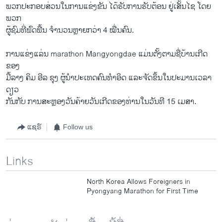
ພວກ​ປະກອບ​ສ່ວນ​ໃນ​ການ​ແຂ່ງຂັນ ​ໄດ້​ຮັບ​ການ​ຮັບຕ້ອນ ​ຢູ່​ເສັ້ນໄຊ ​ໂດຍ​
ພວກ​
ຜູ້​ຊົມ​ທີ່ຟົດ​ຟື້ນ​ ຈຳນວນ​ຫຼາຍ​ກວ່າ 4 ໝື່ນ​ຄົນ.
ການ​ແຂ່ງ​ແລ່ນ marathon Mangyongdae ​ແມ່ນ​ຕັ້ງຕາມ​ຊື່​ບ້ານເກີດ
ຂອງ
ມື້​ລາງ​ ຄິມ ອີລ ຊຸງ ຜູ້ນຳ​ປະ​ເທດ​ຄົນ​ທຳ​ອິດ ແລະ​ຈັດຂຶ້ນ​ໃນ​ປະມານເວລາ​
ດຽວ
​ກັນ​ກັບ ການ​ສະຫຼອງ​ວັນ​ຄ້າຍ​ວັນ​ເກີດ​ຂອງ​ທ່ານ​ໃນ​ວັນ​ທີ 15 ​ເມສາ​.
ແຊຣ໌
Follow us
Links
North Korea Allows Foreigners in
Pyongyang Marathon for First Time