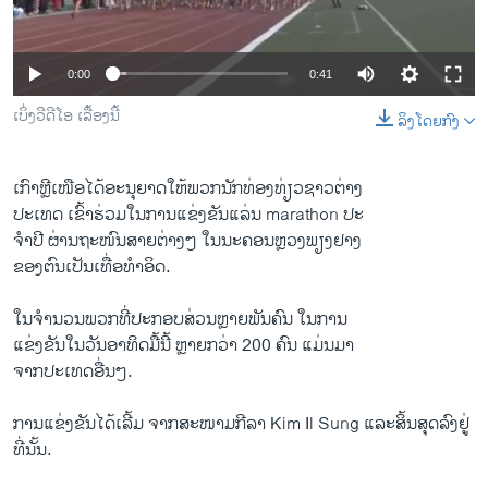
ວິທະຍາສາດ-ເທັກໂນໂລຈີ
ທຸລະກິດ
0:00
0:41
ພາສາອັງກິດ
ເບິ່ງວີດີໂອ ເລື້ອງນີ້
ລິງໂດຍກົງ
ວີດີໂອ
ສຽງ
ເກົາຫຼີ​ເໜືອ​ໄດ້​ອະນຸຍາດ​ໃຫ້​ພວກ​ນັກ​ທ່ອງ​ທ່ຽວ​ຊາວ​ຕ່າງ
ປະ​ເທດ ​ເຂົ້າ​ຮ່ວມ​ໃນການ​ແຂ່ງຂັນ​ແລ່ນ marathon ປະ
ລາຍການກະຈາຍສຽງ
ຕິດຕາມພວກເຮົາ ທີ່
ຈຳ​ປີ ຜ່ານ​ຖະໜົນ​ສາຍ​ຕ່າງໆ ​ໃນ​ນະຄອນຫຼວງ​ພຽງ​ຢາງ​
ລາຍງານ
ຂອງ​ຕົນເປັນ​ເທື່ອ​ທຳ​ອິດ​.
​ໃນ​ຈຳນວນພວກ​ທີ່​ປະກອບສ່ວນ​ຫຼາຍ​ພັນ​ຄົນ ໃນ​ການ​
ພາສາຕ່າງໆ
ແຂ່ງຂັນ​ໃນ​ວັນ​ອາທິດ​ມື້​ນີ້ ຫຼາຍ​ກວ່າ 200 ຄົນ ​ແມ່ນ​ມາ​
ຈາກ​ປະ​ເທດ​ອື່ນໆ.
ການ​ແຂ່ງຂັນໄດ້​ເລີ້ມ ​ຈາກ​ສະໜາມ​ກີລາ Kim Il Sung ​ແລະ​ສິ້ນສຸດ​ລົງ​ຢູ່​
ທີ່​ນັ້ນ.