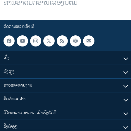
ທ່ານອາດມັກອ່ານເລື້ອງນີ້ຕື່ມ
ຕິດຕາມພວກເຮົາ ທີ່
ເບິ່ງ
ຟັງສຽງ
ຂ່າວແລະລາຍງານ
ຕິດຕໍ່ພວກເຮົາ
ວີໂອເອລາວ ສາມາດ ເຂົ້າເຖິງໄດ້ທີ່
​ລິ້ງ​ຕ່າງໆ