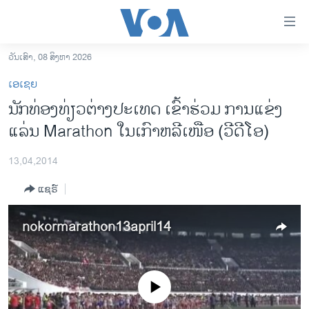
ລິ້ງ
ສຳຫລັບ
ເຂົ້າ
ວັນເສົາ, 08 ສິງຫາ 2026
ຫາ
ໂຮມເພຈ
ເອເຊຍ
ຂ້າມ
ລາວ
ນັກທ່ອງທ່ຽວຕ່າງປະເທດ ເຂົ້າຮ່ວມ ການແຂ່ງ
ຂ້າມ
ອາເມຣິກາ
ແລ່ນ Marathon ໃນເກົາຫລີເໜືອ (ວີດີໂອ)
ຂ້າມ
ໄປ
ການເລືອກຕັ້ງ ປະທານາທີບໍດີ ສະຫະລັດ 2024
ຫາ
13,04,2014
ຂ່າວ​ຈີນ
ຊອກ
ແຊຣ໌
ຄົ້ນ
ໂລກ
ເອເຊຍ
nokormarathon13april14
ອິດສະຫຼະພາບດ້ານການຂ່າວ
ຊີວິດຊາວລາວ
No media source currently available
ຊຸມຊົນຊາວລາວ