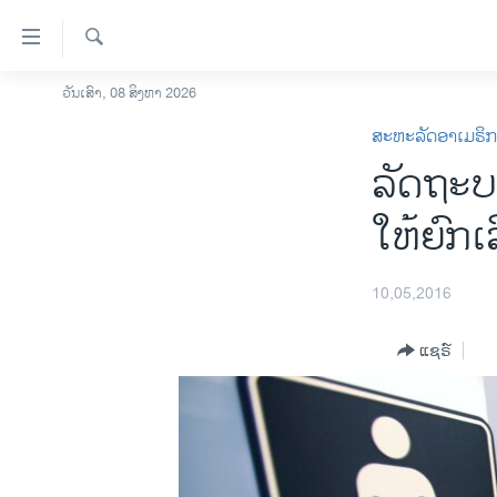
ລິ້ງ
ສຳຫລັບ
ເຂົ້າ
ຄົ້ນຫາ
ວັນເສົາ, 08 ສິງຫາ 2026
ໂຮມເພຈ
ຫາ
ສະຫະລັດອາເມຣິ
ລາວ
ຂ້າມ
ລັດຖະບ
ຂ້າມ
ອາເມຣິກາ
ຂ້າມ
ການເລືອກຕັ້ງ ປະທານາທີບໍດີ ສະຫະລັດ
ໃຫ້ຍົກເ
ໄປ
2024
ຫາ
ຂ່າວ​ຈີນ
ຊອກ
10,05,2016
ຄົ້ນ
ໂລກ
ແຊຣ໌
ເອເຊຍ
ອິດສະຫຼະພາບດ້ານການຂ່າວ
ຊີວິດຊາວລາວ
ຊຸມຊົນຊາວລາວ