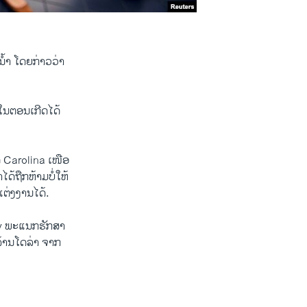
ນ້ຳ ໂດຍ​ກ່າວ​ວ່າ
D
SHARE
ໃນ​ຕອນ​ເກີດ​ໄດ້ ​
ັດ Carolina ​ເໜືອ
ດ້​ຖືກ​ຫ້າມ​ບໍ່​ໃຫ້
້ແຕ່ງງານໄດ້.
ry ພະ​ແນ​ກ​ຮັກສາ​
ນ​ໂດ​ລ່າ ຈາກ​ ​