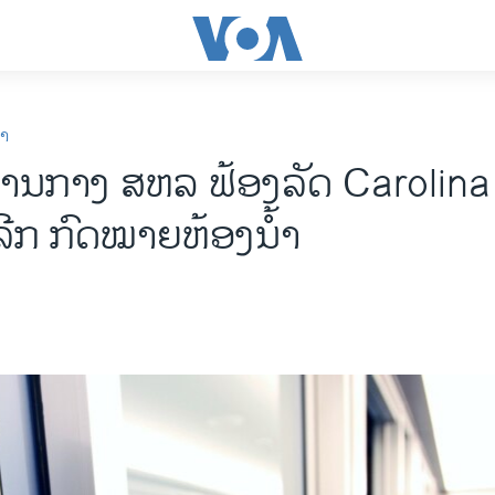
ກາ
ານກາງ ສຫລ ຟ້ອງລັດ Carolina
ລີກ ກົດໝາຍ​ຫ້ອງ​ນ້ຳ