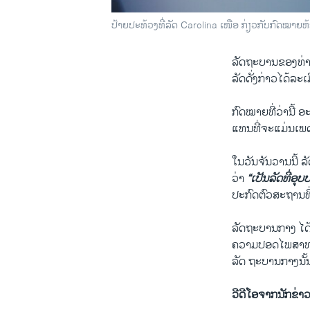
ປ້າຍປະທ້ວງທີ່ລັດ Carolina ເໜືອ ກ່ຽວກັບກົດໝາຍ​
ລັດຖະບານ​ຂອງ​ທ່ານ​
ລັດ​ດັ່ງກ່າວ​ໄດ້​ລ
by
ສຽງອາເມຣິກ
ກົດໝາຍ​ທີ່​ວ່າ​ນີ້ 
ແທນ​ທີ່​ຈະ​ແມ່ນ​ເພດ​ທ
​ໃນ​ວັນ​ຈັນ​ວານ​ນີ
ວ່າ
“​ເປັນ​ລັດ​ທີ່​
ປະກົ​ດຕົວ​ສະຖານ​ທີ
ລັດຖະບານ​ກາງ ​ໄດ້ລະ
ຄວາມ​ປອດ​ໄພ​ສາ​ທະ
ລັດ ຖະບານກາງ​ນັ້ນ ​
ວີດີໂອຈາກນັກຂ່