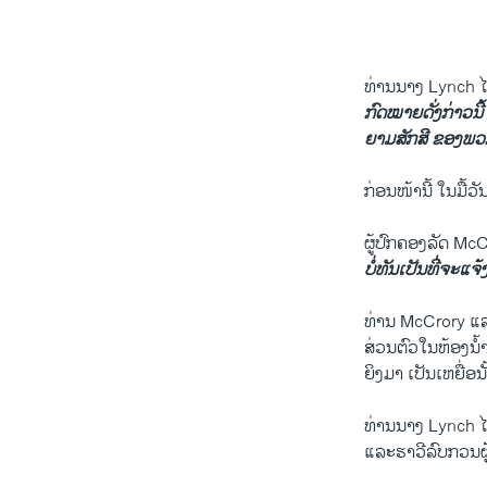
ທ່ານ​ນາງ Lynch ​ໄດ
ກົດໝາຍ​ດັ່ງກ່າວ​
ຍາມ​ສັກ​ສີ ຂອງ​ພວ
​ກ່ອນ​ໜ້ານີ້ ​ໃນ​ມື
by
ສຽງອາເມຣິກ
ຜູ້​ປົກຄອງລັດ McCr
ບໍ່​ທັນ​ເປັນ​ທີ່​ຈະ​
ທ່ານ McCrory ​ແລະ​
ສ່ວນ​ຕົວໃນຫ້ອງ​ນ້ຳ​
ຍິງ​ມາ ​ເປັນ​ເຫຍື່ອນັ
ທ່ານ​ນາງ Lynch ​ໄດ້​ກ
​ແລະ​ຮາວີ​ລົບ​ກວນ​ຜູ້