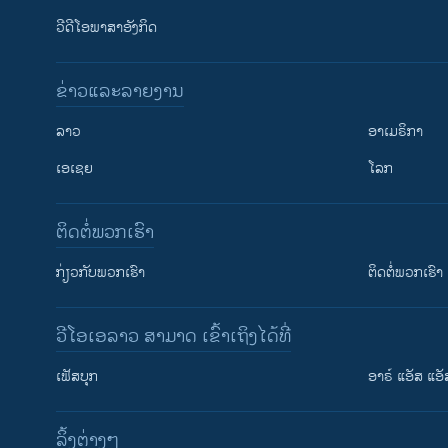
ວີດີໂອພາສາອັງກິດ
ຂ່າວແລະລາຍງານ
ລາວ
ອາເມຣິກາ
ເອເຊຍ
ໂລກ
ຕິດຕໍ່ພວກເຮົາ
ກ່ຽວກັບພວກເຮົາ
ຕິດຕໍ່ພວກເຮົາ
ວີໂອເອລາວ ສາມາດ ເຂົ້າເຖິງໄດ້ທີ່
ເຟັສບຸກ
ອາຣ໌ ແອັສ ແອັ
​ລິ້ງ​ຕ່າງໆ