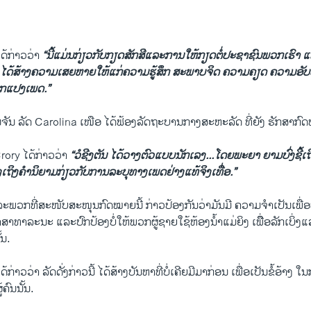
້​ກ່າວ​ວ່າ
“ນີ້​ແມ່ນ​ກ່ຽວ​ກັບກຽດ​ສັກ​ສີແລະ​ການໃຫ້​ກຽດຕໍ່ປະຊາຊົນ​ພວກ​ເຮົາ ​ແລ
ນີ້ ​ໄດ້​ສ້າງ​ຄວາມ​ເສຍຫາຍໃຫ້​ແກ່ຄວາມ​ຮູ້ສຶກ ສະພາບຈິດ ຄວາມຄຽດ ຄວາມ
ກ​ແປງ​ເພດ.”
North Carolina's Bathroom Law Under Intense Scrutiny
EMBE
້ວັນ​ຈັນ ​ລັດ Carolina ​ເໜືອ ໄດ້​ຟ້ອງ​ລັດຖະບານ​ກາງສະຫະລັດ ທີ່​ຍັງ ຮັກສາ​ກົດໝ
າ ວີໂອເອລາວ
ory ​ໄດ້​ກ່າວ​ວ່າ
“ວໍ​ຊີງ​ຕັນ ​ໄດ້ວາງ​ຕົວ​ແບບ​ນັກ​ເລງ...​ໂດຍພະຍາ ຍາມ​ບົ່ງ​ຊີ້​ເຖ
ແຈ້ງ​ເຖິງ​ຄຳ​ນິຍາມ​ກ່ຽວ​ກັບ​ການ​ລະບຸ​ທາງ​ເພດຢ່າງແທ້​ຈິງເທື່ອ.” ​
ພວກ​ທີ່​ສະໜັບສະ​ໜຸນ​ກົດໝາຍ​ນີ້ ກ່າວ​ປ້ອງກັນວ່າ​ມັນ​ມີ ຄວາມ​ຈຳ​ເປັນ​ເພື່ອ​
ສາທາລະນະ ​ແລະ​ປົກ​ປ້ອ​ງບໍ່​ໃຫ້ພວກ​ຜູ້​ຊາຍ​ໃຊ້​ຫ້ອງ​ນ້ຳ​ແມ່ຍິງ ​ເພື່ີອລັກ​ເບິ່ງ​
້ນ.
່າວ​ວ່າ ລັດ​ດັ່ງກ່າວ​ນີ້ ​ໄດ້​ສ້າງ​ບັນຫາທີ່​ບໍ່​ເຄີຍ​ມີ​ມາ​ກ່ອນ​ ເພື່ອ​ເປັນ​ຂໍ້​ອ້າງ​ 
​ຄົນນັ້ນ.