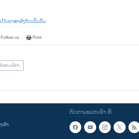
0:00:44
EMBED
ເປັນພາສາອັງກິດເພີ້ມຕື່ມ
Follow us
Print
ັດອາເມຣິກາ
ຕິດຕາມພວກເຮົາ ທີ່
ເຮົາ