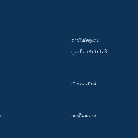
ລາວໃນຕ່າງແດນ
ທຸລະກິດ-ເທັກໂນໂລຈີ
ຟັງພອດແຄັສຕ໌
ສ
ຈອງອີເມລຂ່າວ