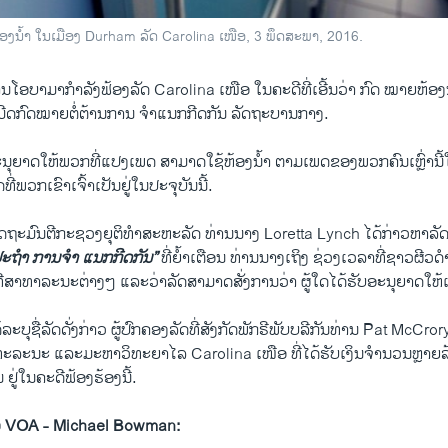
ຫ້ອງ​ນ້ຳ ໃນເມືອງ Durham ລັດ Carolina ເໜືອ, 3 ພຶດສະພາ, 2016.
ໂອ​ບາ​ມາ​ກຳລັງ​ຟ້ອງ​ລັດ Carolina ​ເໜືອ ​ໃນ​ຄະດີ​ທີ່​ເອີ້ນ​ວ່າ ກົດ ໝາຍ​ຫ້ອງ​
Justice Department Sues North Carolina over Transgender 'Bathroom' Law
ະ​ເມີດ​ກົດໝາຍຕໍ່​ຕ້ານ​ການ ຈຳ​ແນ​ກກີດ​ກັນ ລັດຖະບານ​ກາງ.
EMBE
າ ວີໂອເອລາວ
ອະນຸຍາດ​ໃຫ້​ພວກ​ທີ່​ແປ​ງເພດ ສາມາດ​ໃຊ້​ຫ້ອງ​ນ້ຳ ຕາມ​ເພດ​ຂອງ​ພວກ​ຄົນ​ເຫຼົ່າ​ນີ້​
ີ່​ພວກເຂົາ​ເຈົ້າ​ເປັນຢູ່​ໃນ​ປະຈຸ​ບັນ​ນີ້.
້ ລັດຖະມົນຕີ​ກະຊວງ​ຍຸຕິ​ທຳສະຫະລັດ ທ່ານ​ນາງ Loretta Lynch ​ໄດ້​ກ່າວ​ຫາ​ລ
ອຸບປະຖຳ ​ການຈຳ ​ແນ​ກກີດ​ກັນ”
ທີ່​ຍ້ຳ​ເຕືອນ ​ທ່ານ​ນາງ​ເຖິງ ຊ່ວງ​ເວລາ​ທີ່ຊາວ​ຜີວ​ດຳ​ໄ
່​ສາທາລະນະຕ່າງໆ ​ແລະ​ວ່າ​ລັດ​ສາມາດ​ສັ່ງການວ່າ ​ຜູ້​ໃດ​ໄດ້​ຮັບ​ອະນຸຍາດ​ໃຫ
ບຸ​ຊື່​ລັດ​ດັ່ງກ່າວ ​ຜູ້​ປົກຄອງລັດທີ່​ສັງກັດ​ພັກ​ຣີພັບ​ບລີ​ກັນທ່ານ Pat McCro
​ລະນະ ​ແລະ​ມະຫາວິທະຍາ​ໄລ Carolina ​ເໜືອ ທີ່​ໄດ້​ຮັບ​ເງິນ​ຈຳນວນຫຼາຍ​ລ້າ
ຢູ່ໃນ​ຄະດີ​ຟ້ອງ​ຮ້ອງ​ນີ້.
າວ VOA - Michael Bowman: