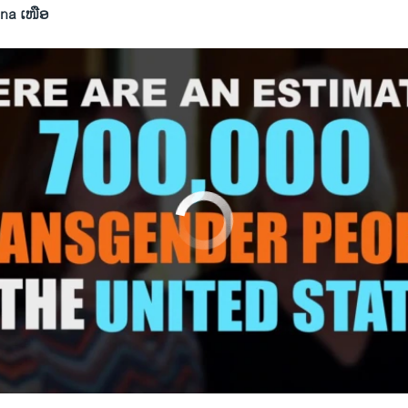
ina ເໜືອ
No media source currently available