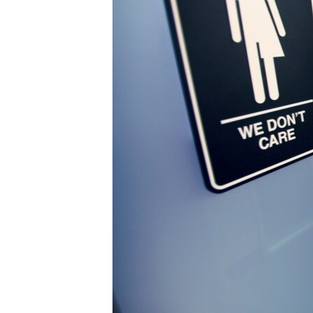
ວິທະຍາສາດ-ເທັກໂນໂລຈີ
ທຸລະກິດ
ພາສາອັງກິດ
ວີດີໂອ
ສຽງ
ລາຍການກະຈາຍສຽງ
ລາຍງານ