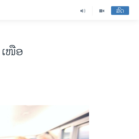
ສົດ
 ເໜືອ