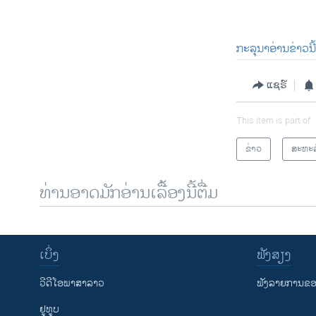
0:00
ກະລຸນາອ່ານຂ່າວນີ້
ແຊຣ໌
This item is part of
ຂ່າວ
ສະຫະລ
ທ່ານອາດມັກອ່ານເລື້ອງນີ້ຕື່ມ
ເບິ່ງ
ຟັງສຽງ
ວີດີໂອພາສາລາວ
ຟັງລາຍການຂອງ
ຢູທູບ