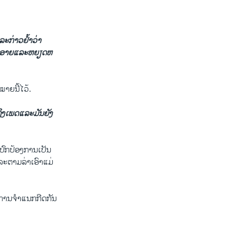
ະ​ກ່າວ​ຢ້ຳວ່າ ​
ອັບອາຍ​ແລະຫຍຽດຫ
D
SHARE
width
px
າຍ​ນີ້​ໄວ້.
ິງ​ເພດ​ແລະ​ມັນ​ຍັງ​
ປົກ​ປ້ອງການ​ເປັນ​
ແລະ​ຕາມ​ລ່າ​ເອົາແມ່
​ໃນ​ການຈຳ​ແນ​ກ​ກີດ​ກັນ