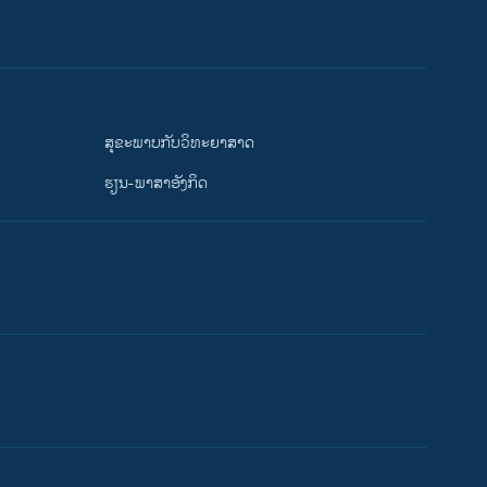
ສຸຂະພາບກັບວິທະຍາສາດ
ຮຽນ-ພາສາອັງກິດ