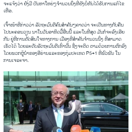
ຈະແຈ້ງວ່າ ຍັງມີ ບັນຫາໃຫຍ່ໆຈຳນວນນຶ່ງທີ່ຍັງບໍ່ທັນໄດ້ຮັບການແກ້ໄຂ
IAEA Head: Iran Nuclear Report Could Be Completed in 2015
ເທື່ອ.
EMBED
SHARE
by
ສຽງອາເມຣິກາ ວີໂອເອລາວ
ເຈົ້າໜ້າທີ່ກ່າວວ່າ ລັດຖະມົນຕີຄົນສຳຄັນໆຄາດວ່າ ຈະເດີນທາງກັບຄືນ
ໄປນະຄອນວຽນ ນາໃນວັນອາທິດມື້ອື່ນນີ້ ແລະໃນທີ່ສຸດ ມັນກໍຈະລົງເອີຍ
ກັນ ຢູ່ທີ່ການຕັດສິນໃຈທາງການ ເມືອງທີ່ສຳຄັນຈຳນວນນຶ່ງ ທີ່ສາມາດ
ເຮັດໄດ້ ໂດຍລະດັບລັດຖະມົນຕີເທົ່ານັ້ນ ຊຶ່ງຈະຕິດ ຕາມດ້ວຍການຕົກລົງ
ໂດຍພວກຜູ້ນຳຂອງອີຣ່ານແລະຂອງກຸ່ມປະເທດ P5+1 ທີ່ພົວພັນ ໃນ
ການເຈລະຈາ.
No media source currently available