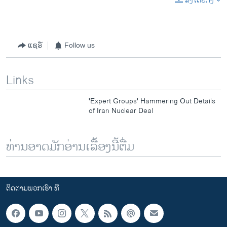
ລິງໂດຍກົງ
EMBED
SHARE
ແຊຣ໌
Follow us
Links
'Expert Groups' Hammering Out Details
of Iran Nuclear Deal
ທ່ານອາດມັກອ່ານເລື້ອງນີ້ຕື່ມ
ຕິດຕາມພວກເຮົາ ທີ່