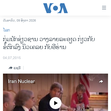
ລິ້ງ
ສຳຫລັບ
ເຂົ້າ
ວັນອາທິດ, 09 ສິງຫາ 2026
ຫາ
ໂຮມເພຈ
ໂລກ
ຂ້າມ
ລາວ
ກຸ່ມນັກຊ່ຽວຊານ ວາງລາຍລະອຽດ ກ່ຽວກັບ
ຂ້າມ
ອາເມຣິກາ
ຂໍ້ຕົກລົງ ນິວເຄລຍ ກັບອີຣ່ານ
ຂ້າມ
ໄປ
ການເລືອກຕັ້ງ ປະທານາທີບໍດີ ສະຫະລັດ 2024
ຫາ
04,07,2015
ຂ່າວ​ຈີນ
ຊອກ
ແຊຣ໌
ຄົ້ນ
ໂລກ
ເອເຊຍ
Iran Nuclear
ອິດສະຫຼະພາບດ້ານການຂ່າວ
ຊີວິດຊາວລາວ
No media source currently available
ຊຸມຊົນຊາວລາວ