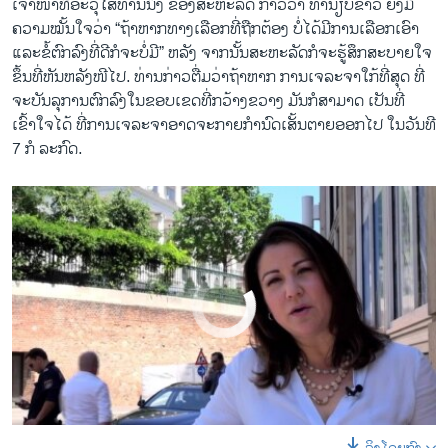
ເຈົ້າໜ້າທີ່ອະວຸໂສທ່ານນຶ່ງ ຂອງສະຫະລັດ ກ່າວວ່າ ທຳນຽບຂາວ ຍັງມີ
by
ສຽງອາເມຣິກາ ວີໂອເອລາວ
ຄວາມໝັ້ນໃຈວ່າ “ຖ້າຫາກທາງເລືອກທີ່ຖືກຕ້ອງ ບໍ່ໄດ້ມີການເລືອກເອົາ
ແລະຂໍ້ຕົກລົງທີ່ດີກໍຈະບໍ່ມີ” ຫລັງ ຈາກນັ້ນສະຫະລັດກໍຈະຮູ້ສຶກສະບາຍໃຈ
ຂຶ້ນທີ່ຫັນຫລັງໜີໄປ. ທ່ານກ່າວຕື່ມວ່າຖ້າຫາກ ການເຈລະຈາໃກ້ທີ່ສຸດ ທີ່
ຈະບັນລຸການຕົກລົງໃນຂອບເຂດທີ່ກວ້າງຂວາງ ມັນກໍສາມາດ ເປັນທີ່
ເຂົ້າໃຈໄດ້ ທີ່ການເຈລະຈາອາດຈະກາຍກຳນົດເສັ້ນຕາຍອອກໄປ ໃນວັນທີ
7 ກໍ ລະກົດ.
No media source currently available
0:00
0:00:40