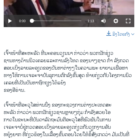
ວິທະຍາສາດ-ເທັກໂນໂລຈີ
ທຸລະກິດ
0:00
1:13
ພາສາອັງກິດ
ລິງໂດຍກົງ
ວີດີໂອ
ສຽງ
ເຈົ້າໜ້າທີ່ສະຫະລັດ ທີ່ນະຄອນວຽນນາ ກ່າວວ່າ ພວກນັກຊ່ຽວ
ຊານທາງດ້ານນິວເຄລຍແລະການລົງໂທດ ຂອງນາໆຊາດ ກຳ ລັງກວດ
ລາຍການກະຈາຍສຽງ
ຕິດຕາມພວກເຮົາ ທີ່
ສອບເບິ່ງລາຍລະອຽດຂອງບັນຫາຕ່າງໆໃນຄວາມພະ ຍາຍາມເພື່ອຫາ
ລາຍງານ
ທາງໃຫ້ການເຈລະຈາບັນລຸການຕົກລົງຂັ້ນສຸດ ທ້າຍກ່ຽວກັບໂຄງການນິວ
ເຄລຍທີ່ເປັນບັນຫາຖົກຖຽງໂຕ້ແຍ້ງ
ຂອງອີຣ່ານ.
ພາສາຕ່າງໆ
ເຈົ້າໜ້າທີ່ອະວຸໂສທ່ານນຶ່ງ ຂອງກະຊວງການຕ່າງປະເທດສະ
ຫະລັດ ກ່າວວ່າ ພວກນັກຊ່ຽວຊານຫຼາຍໆກຸ່ມ ກຳລັງສວຍໂອ
ກາດໃນຂະນະທີ່ບັນດາລັດຖະມົນຕີອະວຸໂສທີ່ພົວພັນໃນການ
ເຈລະຈາບໍ່ຢູ່ກວດສອບເບິ່ງລາຍລະອຽດກ່ຽວກັບວຽກງານອັນ
ຫຍຸ້ງຍາກ ທີ່ກ່ຽວຂ້ອງໃນເລື້ອງຂັ້ນຕອນໂດຍໃຫ້ຂໍ້ສັງເກດວ່າ ມັນເປັນທີ່