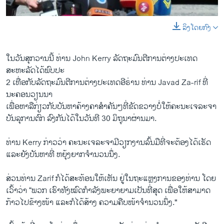
ລິງໂດຍກົງ
0:00
0:01:50
EMBED
SHARE
ໃນວັນສຸກວານນີ້ ທ່ານ John Kerry ລັດຖະມົນຕີການຕ່າງປະເທດ
ສະຫະລັດໄດ້ພົບປະ
2 ເທື່ອກັບລັດຖະມົນຕີການຕ່າງປະເທດອີຣ່ານ ທ່ານ Javad Za-rif ທີ່
ນະຄອນວຽນນາ
ເພື່ອຫາລືກ່ຽວກັບບັນຫາຄ້າງຄາສຳຄັນໆທີ່ຂັດຂວາງບໍ່ໃຫ້ຄະນະເຈລະຈາ
ບັນລຸການຕົກ ລົງກັນໄດ້ໃນວັນທີ 30 ມິຖຸນາຜ່ານມາ.
ທ່ານ Kerry ກ່າວວ່າ ຄະນະເຈລະຈາມີວຽກງານລົ້ນມືທີ່ຈະຕ້ອງໄດ້ເຮັດ
ແລະຍັງບັນຫາທີ່ ຫຍຸ້ງຍາກຈຳນວນນຶ່ງ.
ສ່ວນທ່ານ Zarif ກໍໄດ້ສະທ້ອນໃຫ້ເຫັນ ຢູ່ໃນຖະແຫຼງການຂອງທ່ານ ໂດຍ
ເວົ້າວ່າ “ພວກ ເຮົາທັງໝົດກຳລັງພະຍາຍາມເປັນທີ່ສຸດ ເພື່ອໃຫ້ສາມາດ
ກ້າວໄປຂ້າງໜ້າ ແລະກໍໄດ້ສ້າງ ຄວາມຄືບໜ້າຈຳນວນນຶ່ງ."
VOA's Mary Alice Salinas Reports From Vienna, July 4
EMBED
SHARE