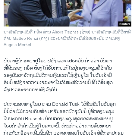
ວິທະຍາສາດ-ເທັກໂນໂລຈີ
ທຸລະກິດ
ພາສາອັງກິດ
ນາຍົກລັດຖະມົນຕີ ກຣິສ ທ່ານ Alexis Tsipras (ຊ້າຍ) ນາຍົກລັດຖະມົນຕີອີຕາລີ
ວີດີໂອ
ທ່ານ Matteo Renzi (ກາງ) ແລະນາຍົກລັດຖະມົນຕີເຢຍຣະມັນ ທ່ານນາງ
Angela Merkel.
ສຽງ
ບັນດາ​ຜູ້​ນຳສະພາ​ຢູ​ໂຣບ ຝຣັ່ງ ແລະ ເຢຣະມັນ ກ່າວ​ວ່າ ບັນຫາ​
ລາຍການກະຈາຍສຽງ
ຕິດຕາມພວກເຮົາ ທີ່
ໜີ້​ສິນຂອງ ກຣິສ ຕ້ອງ​ໄດ້ຮັບການແກ້ໄຂ​ຢູ່​ກອງ​ປະຊຸມ​ທີ່​ສຳຄັນ
ລາຍງານ
​ຂອງບັນດາ​ລັດຖະມົນຕີ​ການ​ເງິນ​ເຂດ​ໃຊ້ເງິນຢູ​ໂຣ ​ໃນ​ວັນ​ເສົາ​ມື້​
ອື່ນນີ້ ຫລັງ​ຈາກ​ການ​ເຈລະຈາໃນ​ວັນ​ພະຫັດ​ວານ​ນີ້ ທີ່​ໄດ້ສິ້ນສຸດ​
ລົງ​ປາດ​ສະ​ຈາກ​ການ​ຕົງ​ລົງ​ກັນ.
ພາສາຕ່າງໆ
ປະທານ​ສະພາ​ຢູ​ໂຣບ ທ່ານ Donald Tusk ​ໄດ້ຢືນຢັນໃນ​ວັນ​ສຸກ
​ມື້​ນີ້ວ່າ ບໍ່​ມີ​ຄວາມ​ຄືບ​ໜ້າ ​ມາຈົນຮອດປັດຈຸບັນນີ້ ຢູ່​ທີ່​ກອງ​ປະຊຸມ
​ໃນນະຄອນ Brussels ບ່ອນກອງ​ປະຊຸມ​ສຸດ​ຍອດສະຫະພາບ​ຢູ​
ໂຣບກຳລັງ​ດຳເນີນ​ຢູ່ໃນ​ຂະນະ​ນີ້. ທ່ານ​ກ່າວ​ວ່າ ການ​ສົນທະນາ​
ກ່ຽວ​ກັບກຣິສຈະ​ເລີ້ມຂຶ້ນອີກ ​ແລະ​ສະຫລຸບ​ໃນ​ວັນ​ເສົາ​ ຢູ່ທີ່​ກອງປະຊຸມ​