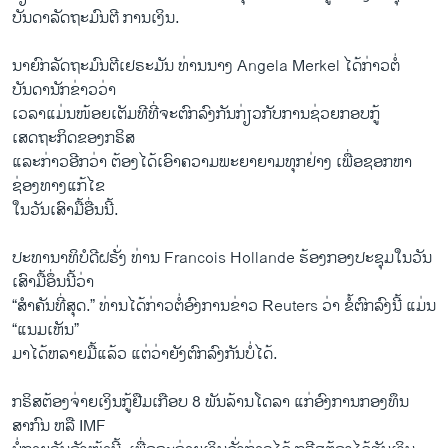
ບັນດາ​ລັດຖະມົນຕີ​ ການ​ເງິນ.
ນາຍົກລັດຖະມົນຕີເຢ​ຣະມັນ ທ່ານ​ນາງ Angela Merkel ​ໄດ້​ກ່າວຕໍ່​
ບັນດາ​ນັກ​ຂ່າວ​ວ່າ
​ເວລາ​ແມ່ນໜ້ອຍເຕັມທີທີ່ຈະຕົກລົງກັນກ່ຽວກັບການຊ່ວຍກອບກູ້
ເສດຖະກິດຂອງ​ກຣິສ
​ແລະ​ກ່າວ​ອີ​ກວ່າ ຕ້ອງໄດ້ເອົາຄວາມ​ພະຍາຍາມ​ທຸກ​ຢ່າງ ເພື່ອ​ຊອກ​ຫາ​
ຊ່ອງທາງ​ແກ້​ໄຂ​
ໃນ​ວັນ​ເສົາ​ມື້​ອື່ນນີ້.
ປະທານ​າທິບໍດີຝຣັ່ງ ທ່ານ Francois Hollande ຮ້ອງ​ກອງ​ປະຊຸມ​ໃນວັນ​
ເສົາມື້​ອຶ່ນນີ້​ວ່າ
“ສຳຄັນ​ທີ່​ສຸດ​.” ທ່ານໄດ້​ກ່າວ​ຕໍ່​ອົງການ​ຂ່າວ Reuters ວ່າ ຂໍ້​ຕົກລົງນີ້ ​ແມ່ນ
“​ແນມເຫັນ​”
ມາໄດ້ຫລາຍມື້ແລ້ວ ​ແຕ່​ວ່າຍັງ​ຕົກລົງ​ກັນບໍ່ໄດ້.
ກຣິສຕ້ອງຈ່າຍເງິນກູ້​ຢືມ​ເກືອບ 8 ພັນ​ລ້ານ​ໂດ​ລາ ​ແກ່ອົງການກອງ​ທຶນ​
ສາກົນ ຫລື IMF