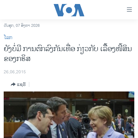
ລິ້ງ
ສຳຫລັບ
ເຂົ້າ
ວັນສຸກ, 07 ສິງຫາ 2026
ຫາ
ໂຮມເພຈ
ໂລກ
ຂ້າມ
ລາວ
ຍັງບໍ່ມີ ການຕົກລົງກັນເທື່ອ ກ່ຽວກັບ ເລື້ອງໜີ້ສິນ
ຂ້າມ
ອາເມຣິກາ
ຂອງກຣິສ
ຂ້າມ
ໄປ
ການເລືອກຕັ້ງ ປະທານາທີບໍດີ ສະຫະລັດ 2024
ຫາ
26,06,2015
ຂ່າວ​ຈີນ
ຊອກ
ແຊຣ໌
ຄົ້ນ
ໂລກ
ເອເຊຍ
ອິດສະຫຼະພາບດ້ານການຂ່າວ
ຊີວິດຊາວລາວ
ຊຸມຊົນຊາວລາວ