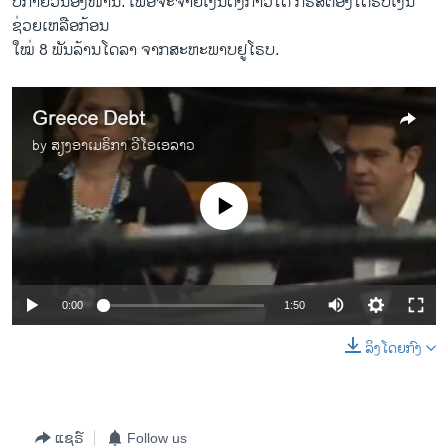
ບໍ່​ກາຍ​ວັນ​ອັງ​ໜ້າ​ນີ້. ​ເພື່ອຈະຈ່າຍເງິນດັ່ງກ່າວໄດ້ ກຣີສຕ້ອງ​ໄດ້ຮັບເງິນ
ຊ່ວຍເຫລືອກ້ອນ
ໃໝ່ 8 ພັນ​ລ້ານໂດ​ລາ​ ​ຈາກສະຫະພາບຢູໂຣບ.
Greece Debt
by
ສຽງອາເມຣິກາ ວີໂອເອລາວ
No media source currently available
0:00
1:50
ລິງໂດຍກົງ
ແຊຣ໌
Follow us