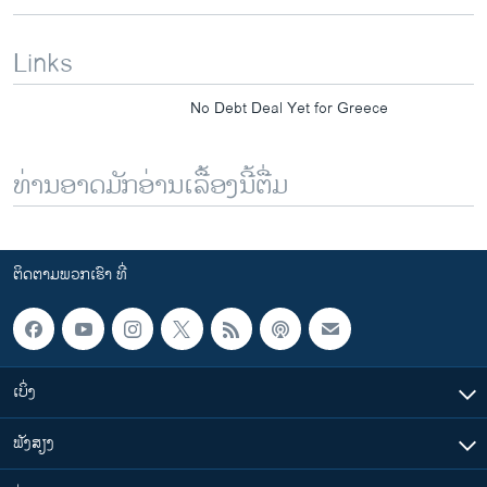
Links
No Debt Deal Yet for Greece
ທ່ານອາດມັກອ່ານເລື້ອງນີ້ຕື່ມ
ຕິດຕາມພວກເຮົາ ທີ່
ເບິ່ງ
ຟັງສຽງ