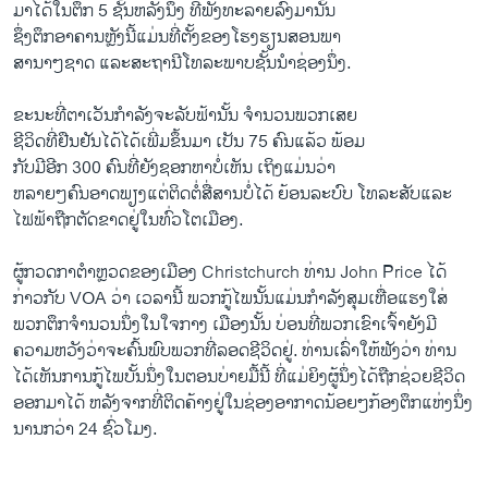
ມາໄດ້ໃນຕຶກ 5 ຊັ້ນຫລັງ​ນຶ່ງ ທີ່ພັງທະລາຍລົງມານັ້ນ
ຊຶ່ງຕຶກອາຄານຫຼັງນີ້ແມ່ນທີ່​ຕັ້ງຂອງໂຮງຮຽນສອນພາ
ສານາໆຊາດ ແລະສະຖານີໂທລະພາບຊັ້ນນໍາຊ່ອງ​ນຶ່ງ.
ຂະນະທີ່ຕາເວັນກໍາລັງ​ຈະລັບຟ້ານັ້ນ ຈໍານວນພວກເສຍ
ຊີວິດທີ່​ຢືນຢັນ​ໄດ້ໄດ້ເພີ່ມຂຶ້ນມາ ເປັນ 75 ຄົນແລ້ວ ພ້ອມ
ກັບ​ມີອີກ 300 ຄົນທີ່​ຍັງ​ຊອກ​ຫາ​ບໍ່​ເຫັນ​ ເຖິງ​ແມ່ນ​ວ່າ
ຫລາຍໆ​ຄົນ​ອາດ​ພຽງ​ແຕ່ຕິດຕໍ່ສື່ສານບໍ່ໄດ້ ຍ້ອນລະບົບ ໂທລະສັບແລະ
ໄຟຟ້າຖືກຕັດຂາດຢູ່​ໃນ​ທົ່ວ​ໂຕ​ເມືອງ.
ຜູ້ກວດກາຕໍາຫຼວດຂອງເມືອງ Christchurch ທ່ານ John Price ໄດ້
ກ່າວກັບ VOA ວ່າ ​ເວລາ​ນີ້ ພວກກູ້ໄພນັ້ນແມ່ນກໍາລັງສຸມ​ເຫື່ອ​ແຮງໃສ່
ພວກຕຶກຈໍານວນ​ນຶ່ງໃນ​ໃຈກາງ ເມືອງນັ້ນ ບ່ອນ​ທີ່ພວກເຂົາເຈົ້າຍັງມີ
ຄວາມຫວັງວ່າຈະຄົ້ນ​ພົບພວກທີ່ລອດຊີວິດຢູ່. ທ່ານ​ເລົ່າໃຫ້ຟັງວ່າ ທ່ານ​
ໄດ້​ເຫັນການກູ້​ໄພ​ບັ້ນ​ນຶ່ງ​ໃນຕອນບ່າຍມື້​ນີ້ ທີ່ແມ່ຍິງຜູ້ນຶ່ງ​ໄດ້​ຖືກ​ຊ່ວຍ​ຊີວິດ​
ອອກ​ມາ​ໄດ້ ຫລັງ​ຈາກທີ່ຕິດຄ້າງຢູ່ໃນຊ່ອງອາກາດນ້ອຍໆກ້ອງຕຶກ​ແຫ່ງ​ນຶ່ງ
ນານກວ່າ 24 ຊົ່ວໂມງ.