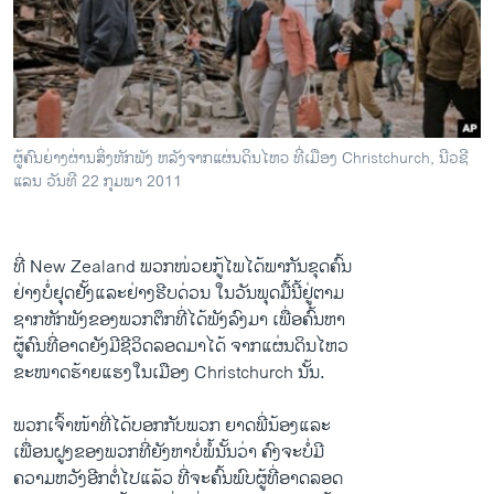
ວິທະຍາສາດ-ເທັກໂນໂລຈີ
ທຸລະກິດ
ພາສາອັງກິດ
ວີດີໂອ
ຜູ້ຄົນຍ່າງຜ່ານສິ່ງຫັກພັງ ຫລັງຈາກແຜ່ນດິນໄຫວ ທີ່ເມືອງ Christchurch, ນີວຊີ
ສຽງ
ແລນ ວັນທີ 22 ກຸມພາ 2011
ລາຍການກະຈາຍສຽງ
ຕິດຕາມພວກເຮົາ ທີ່
ລາຍງານ
ທີ່ New Zealand ພວກໜ່ວຍກູ້ໄພໄດ້ພາກັນຂຸດຄົ້ນ
ຢ່າງບໍ່ຢຸດຢັ້ງແລະຢ່າງຮີບດ່ວນ ໃນວັນພຸດມື້ນີ້ຢູ່​ຕາມ
ຊາກຫັກພັງຂອງພວກຕຶກທີ່ໄດ້ພັງ​ລົງມາ ເພື່ອຄົ້ນຫາ
ພາສາຕ່າງໆ
ຜູ້ຄົນທີ່ອາດຍັງມີຊີວິດລອດມາໄດ້ ຈາກແຜ່ນດິນໄຫວ
ຂະໜາດຮ້າຍແຮງໃນເມືອງ Christchurch ນັ້ນ.
ພວກເຈົ້າໜ້າທີ່ໄດ້ບອກກັບພວກ ຍາດພີ່ນ້ອງແລະ
ເພື່ອນຝູງຂອງພວກທີ່ຍັງຫາບໍ່ພໍ້ນັ້ນວ່າ ຄົງຈະບໍ່ມີ
ຄວາມຫວັງອີກຕໍ່ໄປແລ້ວ ທີ່ຈະຄົ້ນພົບຜູ້ທີ່ອາດລອດ