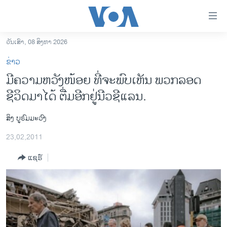
ລິ້ງ
ສຳຫລັບ
ເຂົ້າ
ວັນເສົາ, 08 ສິງຫາ 2026
ຫາ
ໂຮມເພຈ
ຂ່າວ
ຂ້າມ
ລາວ
ມີຄວາມຫວັງໜ້ອຍ ທີ່ຈະພົບເຫັນ ພວກລອດ
ຂ້າມ
ອາເມຣິກາ
ຊີວິດມາໄດ້ ຕື່ມອີກຢູ່ນີວຊີແລນ.
ຂ້າມ
ໄປ
ການເລືອກຕັ້ງ ປະທານາທີບໍດີ ສະຫະລັດ 2024
ຫາ
ສິງ ບູຣົມມະວົງ
ຂ່າວ​ຈີນ
ຊອກ
23,02,2011
ຄົ້ນ
ໂລກ
ແຊຣ໌
ເອເຊຍ
ອິດສະຫຼະພາບດ້ານການຂ່າວ
ຊີວິດຊາວລາວ
ຊຸມຊົນຊາວລາວ