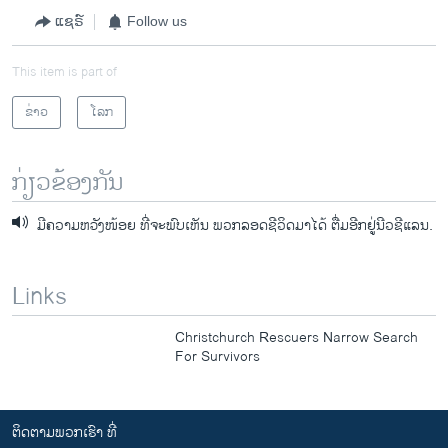
ແຊຣ໌
Follow us
This item is part of
ຂ່າວ
ໂລກ
ກ່ຽວຂ້ອງກັນ
ມີຄວາມຫວັງໜ້ອຍ ທີ່ຈະພົບເຫັນ ພວກລອດຊີວິດມາໄດ້ ຕື່ມອີກຢູ່ນີວຊີແລນ.
Links
Christchurch Rescuers Narrow Search
For Survivors
ຕິດຕາມພວກເຮົາ ທີ່