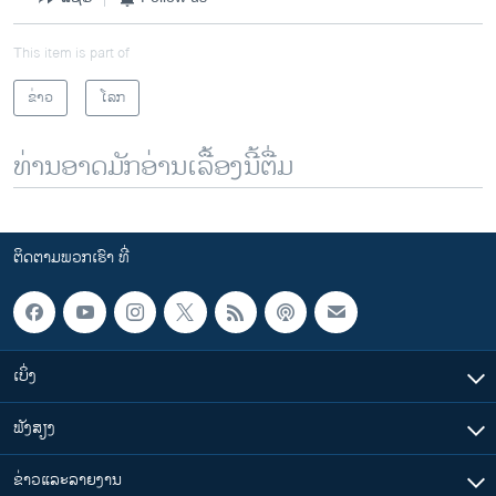
This item is part of
ຂ່າວ
ໂລກ
ທ່ານອາດມັກອ່ານເລື້ອງນີ້ຕື່ມ
ຕິດຕາມພວກເຮົາ ທີ່
ເບິ່ງ
ຟັງສຽງ
ຂ່າວແລະລາຍງານ