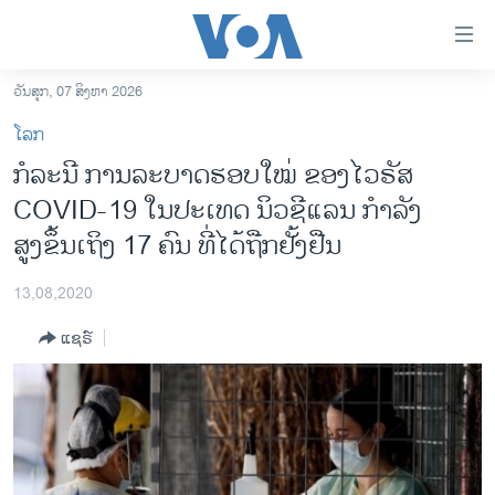
ລິ້ງ
ສຳຫລັບ
ເຂົ້າ
ວັນສຸກ, 07 ສິງຫາ 2026
ຫາ
ໂຮມເພຈ
ໂລກ
ຂ້າມ
ລາວ
ກໍລະນີ ການລະບາດຮອບໃໝ່ ຂອງໄວຣັສ
ຂ້າມ
ອາເມຣິກາ
COVID-19 ໃນປະເທດ ນິວຊີແລນ ກຳລັງ
ຂ້າມ
ໄປ
ການເລືອກຕັ້ງ ປະທານາທີບໍດີ ສະຫະລັດ 2024
ສູງຂຶ້ນເຖິງ 17 ຄົນ ທີ່ໄດ້ຖືກຢັ້ງຢືນ
ຫາ
ຂ່າວ​ຈີນ
ຊອກ
13,08,2020
ຄົ້ນ
ໂລກ
ແຊຣ໌
ເອເຊຍ
ອິດສະຫຼະພາບດ້ານການຂ່າວ
ຊີວິດຊາວລາວ
ຊຸມຊົນຊາວລາວ