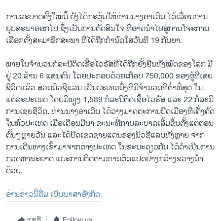
ການລະບາດຄັ້ງໃໝ່ນີ້ ຍັງໄດ້ກະຕຸ້ນໃຫ້ທ່ານນາງອາເດີນ ໄດ້ເລື່ອນການ
ຍຸບສະພາອອກໄປ ຊຶ່ງເປັນການຕັດສິນໃຈ ທີ່ອາດນຳໄປສູ່ການໂຈະການ
ເລືອກຕັ້ງສະມາຊິກສະພາ ທີ່ໄດ້ຖືກກຳນົດໃສ່ວັນທີ 19 ກັນຍາ.
ພາຍໃນຈຳນວນກໍລະນີຕິດເຊື້ອໄວຣັສທີ່ໄດ້ຖືກຢັ້ງຢືນທັງໝົດຂອງໂລກ ມີ
ຢູ່ 20 ລ້ານ 6 ແສນຄົນ ໂດຍປະກອບດ້ວຍເກືອບ 750,000 ຂອງຜູ້ທີ່ເສຍ
ຊີວິດແລ້ວ ສ່ວນນິວຊີແລນ ເປັນປະເທດນຶ່ງທີ່ມີຈຳນວນທີ່ຕ່ຳທີ່ສຸດ ໃນ
ແຕ່ລະປະເພດ ໂດຍມີພຽງ 1,589 ກໍລະນີຕິດເຊື້ອໄວຣັສ ແລະ 22 ກໍລະນີ
ການເຊຍຊີວິດ. ທ່ານນາງອາເດີນ ໄດ້ວາງມາດຕະການປິດເມືອງທີ່ເຄັ່ງຄັດ
ໃນທົ່ວປະເທດ ເມື່ອເດືອນມີນາ ຂະນະທີ່ການລະບາດເລີ້ມຂຶ້ນຕັ້ງແຕ່ຕອນ
ຕົ້ນໆຫຼາຍວັນ ແລະໄດ້ປິດເຂດຊາຍແດນຂອງນິວຊີແລນທັງຫຼາຍ ຈາກ
ການເດີນທາງເຂົ້າມາຈາກຕ່າງປະເທດ ໃນຂະນະດຽວກັນ ໄດ້ດຳເນີນການ
ກວດຫາພະຍາດ ແບະການຕິດຕາມການຕິດແປດຢ່າງກວ້າງຂວາງນຳ
ດ້ວຍ.
ອ່ານຂ່າວນີ້ຕື່ມ ເປັນພາສາອັງກິດ
ແຊຣ໌
Follow us