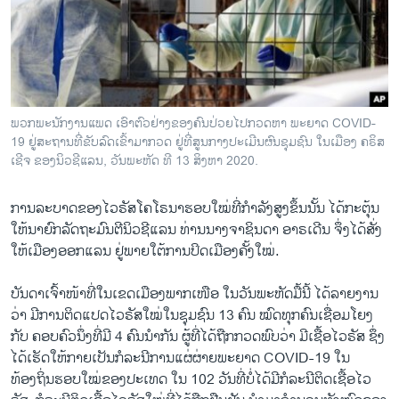
ວິທະຍາສາດ-ເທັກໂນໂລຈີ
ທຸລະກິດ
ພາສາອັງກິດ
ວີດີໂອ
ພວກພະນັກງານແພດ ເອົາຕົວຢ່າງຂອງຄົນປ່ວຍໄປກວດຫາ ພະຍາດ COVID-
ສຽງ
19 ຢູ່ສະຖານທີ່ຂັບລົດເຂົ້າມາກວດ ຢູ່ທີ່ສູນກາງປະເມີນຜົນຊຸມຊົນ ໃນເມືອງ ຄຣິສ
ເຊີຈ ຂອງນິວຊີແລນ, ວັນພະຫັດ ທີ 13 ສິງຫາ 2020.
ລາຍການກະຈາຍສຽງ
ຕິດຕາມພວກເຮົາ ທີ່
ການລະບາດຂອງໄວຣັສໂຄໂຣນາຮອບໃໝ່ທີ່ກຳລັງສູງຂຶ້ນນັ້ນ ໄດ້ກະຕຸ້ນ
ລາຍງານ
ໃຫ້ນາຍົກລັດຖະມົນຕີນິວຊີແລນ ທ່ານນາງຈາຊິນດາ ອາຣເດີນ ຈຶ່ງໄດ້ສັ່ງ
ໃຫ້ເມືອງອອກແລນ ຢູ່ພາຍໃຕ້ການປິດເມືອງຄັ້ງໃໝ່.
ພາສາຕ່າງໆ
ບັນດາເຈົ້າໜ້າທີ່ໃນເຂດເມືອງພາກເໜືອ ໃນວັນພະຫັດມື້ນີ້ ໄດ້ລາຍງານ
ວ່າ ມີການຕິດແປດໄວຣັສໃໝ່ໃນຊຸມຊົນ 13 ຄົນ ໝົດທຸກຄົນເຊື່ອມໂຍງ
ກັບ ຄອບຄົວນຶ່ງທີ່ມີ 4 ຄົນນຳກັນ ຜູ້ທີ່ໄດ້ຖືກກວດພົບວ່າ ມີເຊື້ອໄວຣັສ ຊຶ່ງ
ໄດ້ເຮັດໃຫ້ກາຍເປັນກໍລະນີການແຜ່ຜ່າຍພະຍາດ COVID-19 ໃນ
ທ້ອງຖິ່ນຮອບໃໝ່ຂອງປະເທດ ໃນ 102 ວັນທີ່ບໍ່ໄດ້ມີກໍລະນີຕິດເຊື້ອໄວ