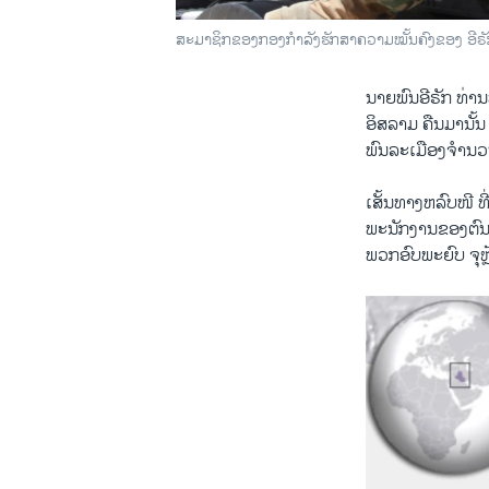
ສະມາຊິກຂອງກອງກຳລັງຮັກສາຄວາມໝັ້ນຄົງຂອງ ອີຣັກ 
ນາຍພົນອີຣັກ ທ່ານ
ອິສລາມ ຄືນມານັ້
ພົນລະເມືອງຈຳນວນ 
ເສັ້ນທາງຫລົບໜີ ທ
ພະນັກງານຂອງຕົນ
ພວກອົບພະຍົບ ຈຸຫຼ