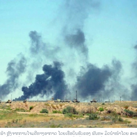
້ອງຟ້າ ຫຼັງຈາກການໂຈມຕີທາງອາກາດ ໂດຍເຮືອບິນຮົບຂອງ ພັນທະ ມິດນຳໜ້າໂດຍ ສະ