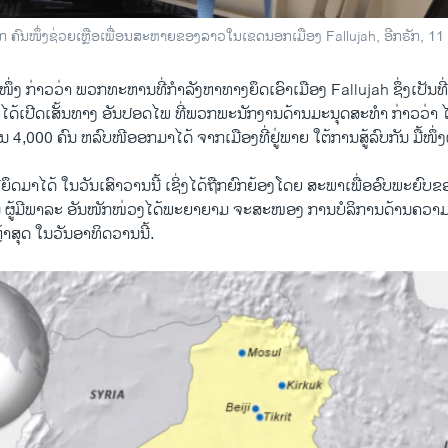
ຄົນໜຶ່ງຊ່ວຍເຫຼືອເພື່ອນສະຫາຍຂອງລາວໃນເຂດນອກເມືອງ Fallujah, ອີກຣັກ, 11 ມ
ໜຶ່ງ ກ່າວວ່າ ພວກທະຫານທີ່ກຳລັງຫາທາງຍຶດເອົາເມືອງ Fallujah ຊຶ່ງເປັນທີ່
ນ ໄດ້ເປີດເສັ້ນທາງ ອັນປອດໄພ ທີ່ພວກພະນັກງານດ້ານມະນຸດສະທຳ ກ່າວວ່າ 
4,000 ຄົນ ຫລົບໜີອອກມາໄດ້ ຈາກເມືອງທີ່ຢູ່ພາຍ ໃຕ້ການສູ້ລົບກັນ ມື້ໜຶ່
ີ່ຍຶດມາໄດ້ ໃນວັນເສົາວານນີ້ ເຊິ່ງໄດ້ຖືກຍົກຍ້ອງໂດຍ ສະພາເພື່ອອົບພະຍົບຂ
 ຜູ້ມີພາລະ ອັນໜັກໜ່ວງໄດ້ພະຍາຍາມ ຈະສະໜອງ ການບໍລິການດ້ານຄວາມສ
້າສຸດ ໃນວັນອາທິດວານນີ້.