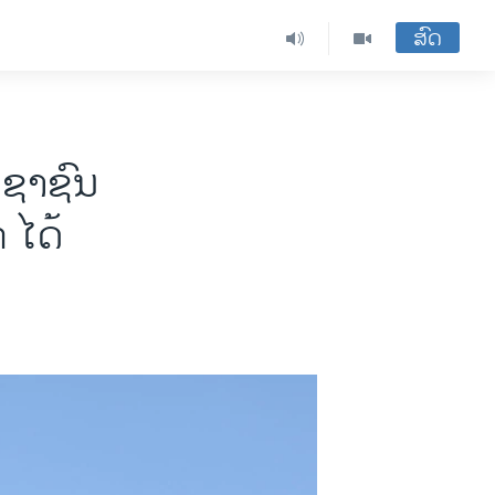
ສົດ
ະຊາຊົນ
 ໄດ້