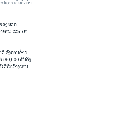
allujah ເພື່ອຍຶດຄືນ
ຳ ຂອງພວກ
ກ ອາຫານ ແລະ ຢາ
ໍ່ ອົງການຂ່າວ
ນ 90,000 ຄົນອີງ
່ໄດ້ຖືກລ້າງຜານ