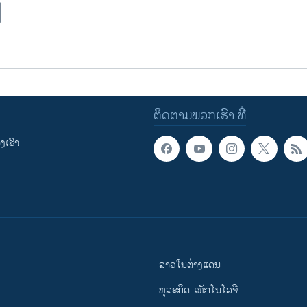
ຕິດຕາມພວກເຮົາ ທີ່
ເຮົາ
ລາວໃນຕ່າງແດນ
ທຸລະກິດ-ເທັກໂນໂລຈີ