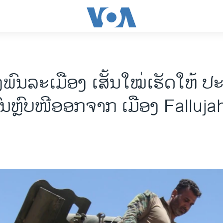
ງພົນລະເມືອງ ເສັ້ນໃໝ່ເຮັດໃຫ້ ປ
ນຫຼົບໜີອອກຈາກ ເມືອງ Fallujah