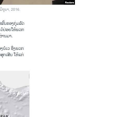
ິຖຸນາ, 2016.
ໝັ້ນຂອງກຸ່ມລັດ
ໄດ້ປ່ອຍໃຫ້ພວກ
ງຜ່ານມາ.
ອງນໍເວ ຊຶ່ງພວກ
ຸກເສີນ ໃຫ້ແກ່