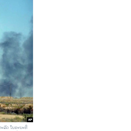
ຫະລັດ ໃນຂະນະທີ່