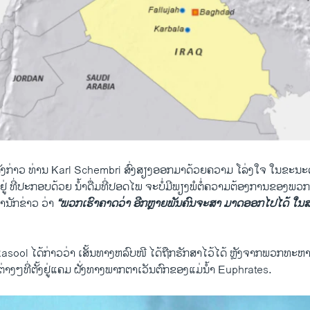
ງກ່າວ ທ່ານ Karl Schembri ສົ່ງສຽງອອກມາດ້ວຍຄວາມ ໂລ່ງໃຈ ໃນຂະນະດ
ມີຢູ່ ທີ່ປະກອບດ້ວຍ ນໍ້າດື່ມທີ່ປອດໄພ ຈະບໍ່ມີພຽງພໍຕໍ່ຄວາມຕ້ອງການຂອງພວກ
ານັກຂ່າວ ວ່າ
“ພວກເຮົາຄາດວ່າ ອີກຫຼາຍພັນຄົນຈະສາ ມາດອອກໄປໄດ້ ໃນສ
sool ໄດ້ກ່າວວ່າ ເສັ້ນທາງຫລົບໜີ ໄດ້ຖືກຮັກສາໄວ້ໄດ້ ຫຼັງຈາກພວກທະ
າງໆທີ່ຕັ້ງຢູ່ແຄມ ຝັ່ງທາງພາກຕາເວັນຕົກຂອງແມ່ນ້ຳ Euphrates.