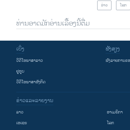
ຂ່າວ
ໂລກ
ທ່ານອາດມັກອ່ານເລື້ອງນີ້ຕື່ມ
ເບິ່ງ
ຟັງສຽງ
ວີດີໂອພາສາລາວ
ຟັງລາຍການຂອງ
ຢູທູບ
ວີດີໂອພາສາອັງກິດ
ຂ່າວແລະລາຍງານ
ລາວ
ອາເມຣິກາ
ເອເຊຍ
ໂລກ