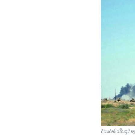
ຄັວນດຳປິວຂຶ້ນສູ່ທ