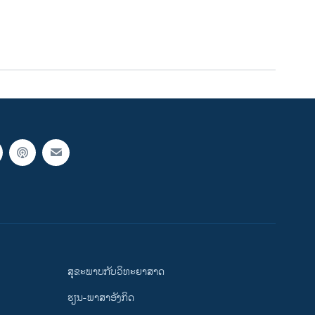
ສຸຂະພາບກັບວິທະຍາສາດ
ຮຽນ-ພາສາອັງກິດ