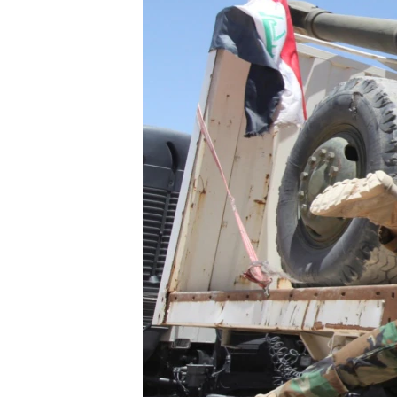
ວິທະຍາສາດ-ເທັກໂນໂລຈີ
ທຸລະກິດ
ພາສາອັງກິດ
ວີດີໂອ
ສຽງ
ລາຍການກະຈາຍສຽງ
ລາຍງານ