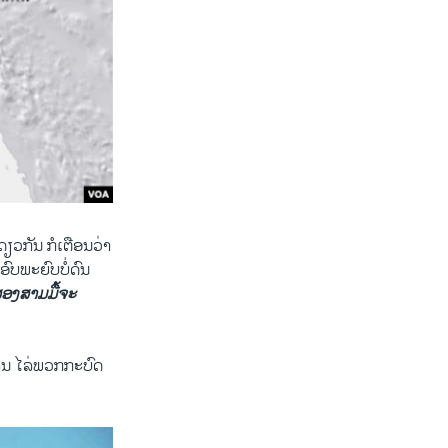
ຽວກັນ ກໍເຕືອນວ່າ
ອົບພະຍົບບໍ່ດົນ
ອງສາມມື້ຈະ
ຫານ ໄລ່ພວກກະບົດ