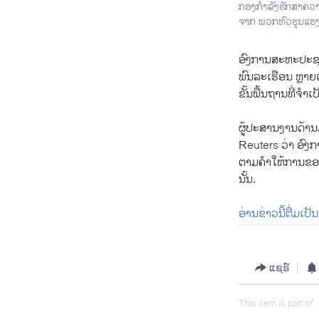
ກອງກຳລັງຮັກສາຄວາມໝ
ຈາກ ພວກຫົວຮຸນແຮງ 
ອົງການສະຫະປະຊາຊ
ພົນລະເຮືອນ ຫຼາຍເ
ຂັ້ນພື້ນຖານທີ່ຈຳເປ
ຜູ້ປະສານງານດ້າ
Reuters ວ່າ ອົງ
ຕາມຄຳໃຫ້ການຂອງຜ
ນັ້ນ.
ອ່ານຂ່າວນີ້ຕື່ມເປ
ແຊຣ໌
This item is part of