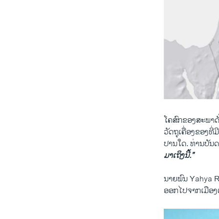
ໂຄສົກຂອງສະພາດັ່
ວັດຖຸເຄື່ອງຂອງທີ່
ປານໃດ. ທ່ານບັນດ
ມາເຖິງນີ້.”
ນາຍພົນ Yahya Ra
ອອກໄປຈາກເມືອງຕ່