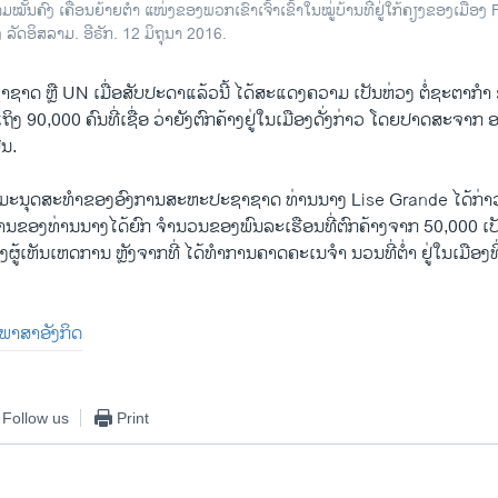
ັ້ນຄົງ ເຄື່ອນຍ້າຍຕຳ ແໜ່ງຂອງພວກເຂົາເຈົ້າເຂົ້າໃນໝູ່ບ້ານທີ່ຢູ່ໃກ້ຄຽງຂອງເມືອງ F
ລັດອິສລາມ. ອີຣັກ. 12 ມິຖຸນາ 2016.
າດ ຫຼື UN ເມື່ອສັບປະດາແລ້ວນີ້ ໄດ້ສະແດງຄວາມ ເປັນຫ່ວງ ຕໍ່ຊະຕາກ
ຖິງ 90,000 ຄົນທີ່ເຊື່ອ ວ່າຍັງຕົກຄ້າງຢູ່ໃນເມືອງດັ່ງກ່າວ ໂດຍປາດສະຈາ
ັນ.
ນມະນຸດສະທຳຂອງອົງການສະຫະປະຊາຊາດ ທ່ານນາງ Lise Grande ໄດ້ກ່າວຕ
ການຂອງທ່ານນາງໄດ້ຍົກ ຈຳນວນຂອງພົນລະເຮືອນທີ່ຕົກຄ້າງຈາກ 50,000 ເປັ
ູ້ເຫັນເຫດການ ຫຼັງຈາກທີ່ ໄດ້ທຳການຄາດຄະເນຈຳ ນວນທີ່ຕ່ຳ ຢູ່ໃນເມືອງທີ
ັນພາສາອັງກິດ
Follow us
Print