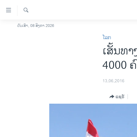
ລິ້ງ
ສຳຫລັບ
ເຂົ້າ
ຄົ້ນຫາ
ວັນເສົາ, 08 ສິງຫາ 2026
ໂຮມເພຈ
ຫາ
ໂລກ
ລາວ
ຂ້າມ
ເສັ້ນທາ
ຂ້າມ
ອາເມຣິກາ
ຂ້າມ
ການເລືອກຕັ້ງ ປະທານາທີບໍດີ ສະຫະລັດ
4000 ຄົ
ໄປ
2024
ຫາ
ຂ່າວ​ຈີນ
ຊອກ
13,06,2016
ຄົ້ນ
ໂລກ
ແຊຣ໌
ເອເຊຍ
ອິດສະຫຼະພາບດ້ານການຂ່າວ
ຊີວິດຊາວລາວ
ຊຸມຊົນຊາວລາວ