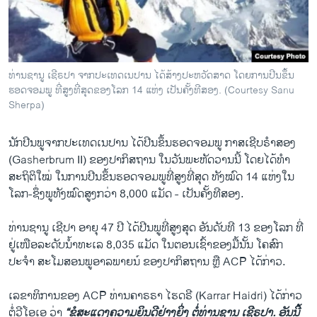
ວິທະຍາສາດ-ເທັກໂນໂລຈີ
ທຸລະກິດ
ພາສາອັງກິດ
ທ່ານຊານູ ເຊີຣປາ ຈາກປະເທດເນປານ ໄດ້ສ້າງປະຫວັດສາດ ໂດຍການປີນຂຶ້ນ
ວີດີໂອ
ຮອດຈອມພູ ທີ່ສູງທີ່ສຸດຂອງໂລກ 14 ແຫ່ງ ເປັນຄັ້ງທີສອງ. (Courtesy Sanu
Sherpa)
ສຽງ
ນັກປີນພູຈາກປະເທດເນປານ ໄດ້ປີນຂຶ້ນຮອດຈອມພູ ກາສເຊີບຣຳສອງ
ລາຍການກະຈາຍສຽງ
ຕິດຕາມພວກເຮົາ ທີ່
(Gasherbrum II) ຂອງປາກິສຖານ ໃນວັນພະຫັດວານນີ້ ໂດຍໄດ້ທຳ
ລາຍງານ
ສະຖິຕິໃໝ່ ໃນການປີນຂຶ້ນຮອດຈອມພູທີ່ສູງທີ່ສຸດ ທັງໝົດ 14 ແຫ່ງໃນ
ໂລກ-ຊຶ່ງພູທັງໝົດສູງກວ່າ 8,000 ແມັດ - ເປັນຄັ້ງທີສອງ.
ພາສາຕ່າງໆ
ທ່ານຊານູ ເຊີປາ ອາຍຸ 47 ປີ ໄດ້ປີນພູທີ່ສູງສຸດ ອັນດັບທີ 13 ຂອງໂລກ ທີ່
ຢູ່ເໜືອລະດັບນ້ຳທະເລ 8,035 ແມັດ ໃນຕອນເຊົ້າຂອງມື້ນັ້ນ ໂຄສົກ
ປະຈຳ ສະໂມສອນພູອາລພາຍນ໌ ຂອງປາກິສຖານ ຫຼື ACP ໄດ້ກ່າວ.
ເລຂາທິການຂອງ ACP ທ່ານຄາຣຣາ ໄຮດຣີ (Karrar Haidri) ໄດ້ກ່າວ
ຕໍ່ວີໂອເອ ວ່າ
“ຂໍສະແດງຄວາມຍິນດີຢ່າງຍິ່ງ ຕໍ່ທ່ານຊານູ ເຊີຣປາ. ອັນນີ້