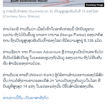
ພູ ກາສເຊີບຣຳສອງ (Gasherbrum II) ເປັນພູສູງສຸດອັນດັບທີ 13 ຂອງໂລກ.
(Courtesy Sanu Sherpa)
ທ່ານໄຮດຣີ ກ່າວຕື່ມວ່າ ເມື່ອບໍ່ເທົ່າໃດອາທິດກ່ອນນີ້ ນັກປີນພູຊາວ
ເນປານ ຍັງໄດ້ປີນຂຶ້ນພູ ນານກາ ປາບາລ (Nanga Parbal) ຂອງປາກິສ
ຖານ ຊຶ່ງເປັນພູສູງສຸດອັນດັບເກົ້າຂອງໂລກ ທີ່ມີຄວາມສູງຢູ່ 8,126 ແມັດ.
ທ່ານເຊີຣປາ ຈາກ Pioneer Adventure ຫຼື ການບຸກເບີກດ້ານຜະຈົນໄປ
ທີ່ເປັນບໍລິສັດປີນພູ ໃນນະຄອນຫຼວງກັດມັນດູ ຂອງເນປານ ຍັງໄດ້ຢືນຢັນ
ຜົນ ສຳເລັດຂອງທ່ານດ້ວຍ.
ທ່ານນີເບຊ ຄາຣກີ (Nibesh Karki) ຜູ້ບໍລິຫານອຳນວຍການຂອງບໍລິສັດ
ນັ້ນ ກ່າວຕໍ່ອົງການຂ່າວຣອຍເຕີສ໌ ວ່າ “ລາວເປັນພຽງຄົນດຽວໃນໂລກ ທີ່
ປີນພູທີ່ສູງສຸດ 14 ແຫ່ງ ໃນແຕ່ລະແຫ່ງນັ້ນ ປີຂຶ້ນສຳເລັດສອງເທື່ອ.
ອ່ານຂ່າວນີ້ຕື່ມ ເປັນພາສາອັງກິດ