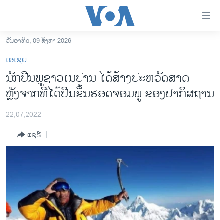
ລິ້ງ
ສຳຫລັບ
ເຂົ້າ
ວັນອາທິດ, 09 ສິງຫາ 2026
ຫາ
ໂຮມເພຈ
ເອເຊຍ
ຂ້າມ
ລາວ
ນັກປີນພູຊາວເນປານ ໄດ້ສ້າງປະຫວັດສາດ
ຂ້າມ
ອາເມຣິກາ
ຫຼັງຈາກທີ່ໄດ້ປີນຂຶ້ນຮອດຈອມພູ ຂອງປາກິສຖານ
ຂ້າມ
ໄປ
ການເລືອກຕັ້ງ ປະທານາທີບໍດີ ສະຫະລັດ 2024
ຫາ
22,07,2022
ຂ່າວ​ຈີນ
ຊອກ
ແຊຣ໌
ຄົ້ນ
ໂລກ
ເອເຊຍ
ອິດສະຫຼະພາບດ້ານການຂ່າວ
ຊີວິດຊາວລາວ
ຊຸມຊົນຊາວລາວ