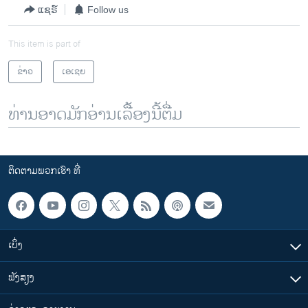
ແຊຣ໌
Follow us
This item is part of
ຂ່າວ
ເອເຊຍ
ທ່ານອາດມັກອ່ານເລື້ອງນີ້ຕື່ມ
ຕິດຕາມພວກເຮົາ ທີ່
ເບິ່ງ
ຟັງສຽງ