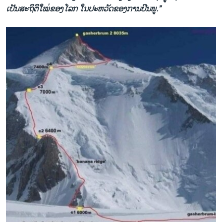
ເປັນສະຖິຕິໃໝ່ຂອງໂລກ ໃນປະຫວັດຂອງການປີນພູ.”