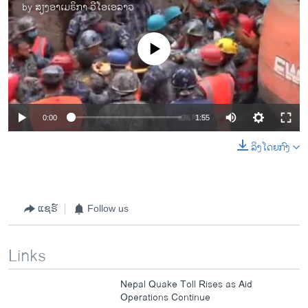
by
ສຽງອາເມຣິກາ ວີໂອເອລາວ
No media source currently available
0:00
1:55
ລິງໂດຍກົງ
ແຊຣ໌
Follow us
Links
Nepal Quake Toll Rises as Aid
Operations Continue