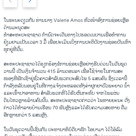
r
e
e
x
v
t
​ໃນ​ຂະນະ​ດຽວ​ກັນ ທ່ານ​ນາງ Valerie Amos ຫົວໜ້າ​ອົງການ​ຊ່ອຍ​ເຫຼືອ​
i
s
ດ້ານມະນຸດສະ
o
l
ທຳ​ສະຫະ​ປະຊາ​ຊາດ ກຳນົດ​ຈະ​ເດີນທາງ​ໄປ​ຮອດ​ເນ​ປານ​ເພື່ອ​ທຳ​ການ​
u
i
ຢ້ຽມຢາມ​ເປັນ​ເວລາ 3 ມື້ ​ເພື່ອ​ປະ​ເມິ​ນ​ເບິ່ງ​ການ​ປະຕິບັດ​ງານ​ຊ່ອຍ​ບັນ​ເທົາ​
s
d
ທຸກ​ຢູ່​ທີ່​ນັ້ນ.
s
e
l
ສະຫະ​ປະຊາ​ຊາດ​ໄດ້​ຮຽກຮ້ອງ​ຂໍ​ການ​ຊ່ອຍ​ເຫຼືອ​ຢ່າງ​ຮີບ​ດ່ວນ​ໃນ​ວັນ​ພຸດ
i
ວານ​ນີ້ ​ເປັນ​ເງິນ​ຈຳນວນ 415 ລ້ານ​ດອນ​ລາ​ ເພື່ອໃຊ້​ຈ່າຍ​ໃນການສະ
d
ໜອງທີ່ພັກ​ເຊົາ​ຢູ່​ຊົ່ວຄາວ​ສຳລັບ​ພວກ​ປະສົບ​ໄພ 5 ​ແສນ​ຄົນ ຊຶ່ງ​ເວລາ​ນີ້​
e
ກຳລັງ​ຫລັບ​ນອນ​ຢູ່​ໃນ​ທີ່​ກາງ​ແຈ້ງຕະຫລອດ​ທັງ​ຄ່າ​ຢຸກຢາ​ປົວພະຍາດ ນ້ຳ
ແລະ​ເຂົ້າປາ​ອາຫານ​ ສຳລັບພວກ​ທີ່​ໄດ້​ຮັບ​ຜົນ​ກະທົບ​ ຈາກ​ໄພ​ແຜ່ນ
ດິນ​ໄຫວ​ຫຼາຍ​ລ້ານ​ຄົນ​ນັ້ນ. ສະຫະ​ປະຊາ​ຊາດ​ກ່າວ​ວ່າ ​ໄພ​ຫາຍຍະ​ນະ ດັ່ງ
ກ່າວ​ໄດ້​ທຳລາຍ​ບ້ານ​ເຮືອນ 70 ພັນ​ຫຼັງແລະ​ໄດ້​ຮັບ​ຄວາມ​ເສຍ​ຫາຍ ​ຕື່ມ​
ອີກ​ຫຼາຍ​ກວ່າ 5 ​ແສນ​ຫຼັງ.
​ໃນ​ວັນ​ພຸດ​ວານ​ນີ້​ເຊັ່ນ​ກັນ ປະທານາທິບໍດີ​ບາຣັກ ​ໂອ​ບາ​ມາ ​ໄດ້​ໂອ້​ລົມ