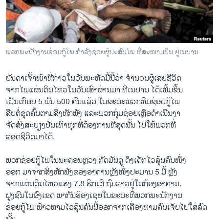
ວິທະຍາສາດ-ເທັກໂນໂລຈີ
ທຸລະກິດ
ພາສາອັງກິດ
ພວກພະນັກງານຊ່ອຍກູ້ໄພ ກຳລັງຊ່ອຍຜູ້ປະສົບໄພ ທີ່ສະໜາມບິນ ຢູ່ເນປານ
ວີດີໂອ
ບັນດາ​ເຈົ້າ​ໜ້າ​ທີ່​ກ່າວ​ໃນ​ວັນ​ພະຫັດ​ມື້​ນີ້​ວ່າ ຈຳນວນ​ຜູ້​ເສຍ​ຊີວິດ​
ສຽງ
ຈາກ​ໄພ​ແຜ່ນດິນ​ໄຫວ​ໃນ​ວັນ​ເສົາ​ຜ່ານ​ມາ ທີ່​ເນ​ປານ ​ໄດ້​ເພີ້​ມຂຶ້ນ
ລາຍການກະຈາຍສຽງ
​ເປັນ​ເກືອບ 5 ພັນ 500 ຄົນ​ແລ້ວ ​ໃນ​ຂະນະ​ພວກ​ທີ​ມຊ່ອຍ​ກູ້​ໄພ
ຕິດຕາມພວກເຮົາ ທີ່
ສືບ​ຕໍ່​ຂຸດ​ຄົ້ນ​ຕາມ​ສິ່ງ​ຫັກ​ພັງ ແລະ​ພວກ​ກຸ່ມ​ຊ່ອຍ​ເຫຼືອ​ດຳ​ເນີນ​ງາ
ລາຍງານ
​ຈັດສົ່ງສະບຽງ​ບັນ​ເທົາ​ທຸກ​ທີ່​ຕ້ອງການທີ່ສຸດນັ້ນ ໄປໃຫ້ພວກ​ທີ່​
ລອດ​ຊີວິດ​ມາໄດ້.
ພາສາຕ່າງໆ
ພວກ​ຊ່ອຍ​ກູ້​ໄພ​ໃນ​ນະຄອນຫຼວງ ກັດ​ມັນ​ດູ ດຶງ​ເດັກ​ໄວ​ລຸ້ນຄົນ​ໜຶ່ງ​
ອອກ ມາ​ຈາກ​ສິ່ງ​ຫັກ​ພັງ​ຂອງ​ອາຄານ​ຫຼັງ​ໜຶ່ງ​ປະມານ 5 ມື້ ຫຼັງ​
ຈາກ​ແຜ່ນດິນ​ໄຫວ​ແຮງ 7.8 ຣິກ​ເຕີ ​ຖົມລາວ​ຢູ່​ໃນ​ກ້ອງ​ອາຄານ.
ຝູງ​ຊົນ​ໃນ​ຂົງ​ເຂດ ພາກັນຮ້ອງ​ເຊຍ​ໃນ​ຂະນະ​ທີ່​ພວກ​ພະນັກງານ
​ຊ່ອຍ​ກູ້​ໄພ ຟ້າວ​ຫາມ​ໄວ​ລຸ້ນຄົນ​ນີ້​ອອກ​ຈາກ​ເຄື່ອງ​ຫາມ​ຄົນ​ເຈັບ​ໄປ​ໃສ່​ລົດ​