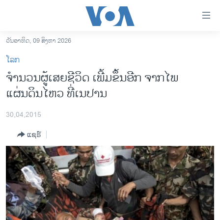
ລິ້ງ
ສຳຫລັບ
ເຂົ້າ
ວັນອາທິດ, 09 ສິງຫາ 2026
ຫາ
ໂຮມເພຈ
ໂລກ
ຂ້າມ
ລາວ
ຈຳນວນຜູ້ເສຍຊີວິດ ເພີ້ມຂຶ້ນອີກ ຈາກໄພ
ຂ້າມ
ອາເມຣິກາ
ແຜ່ນດິນໄຫວ ທີ່ເນປານ
ຂ້າມ
ໄປ
ການເລືອກຕັ້ງ ປະທານາທີບໍດີ ສະຫະລັດ 2024
ຫາ
30,04,2015
ຂ່າວ​ຈີນ
ຊອກ
ແຊຣ໌
ຄົ້ນ
ໂລກ
ເອເຊຍ
ອິດສະຫຼະພາບດ້ານການຂ່າວ
ຊີວິດຊາວລາວ
ຊຸມຊົນຊາວລາວ