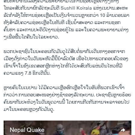
ສົນທະນາ​ກັນ​ເລື້ອງ​ຄວາມ​ພະຍາຍາມ​ໃນ​ການ​ຊ່ອຍ​ເຫຼືອ​ຕ່າງໆ​ທາງ​
ໂທລະສັບກັບ​ນາຍົກລັດຖະມົນຕີ Sushill Koirala ​ແຫ່ງ​ເນປານ.ສະຫະ
ລັດ​ກຳລັງ​ໃຫ້ການ​ຊ່ອຍ​ເຫຼືອ​ເປັນ​ເງິນ​ຈຳນວນ​ຫຼາຍ​ກວ່າ 10 ລ້ານ​ດອນ​ລາ​
ທັງສຳລັບ​ຄວາມ​ຊ່ອຍ​ເຫຼືອ​ໃນ​ທັນທີ ​ເຊັ່ນ​ນ້ຳ​ສະອາດ ​ແລະ​ການ​ຊອກ​
ຄົ້ນຫາ​ ແລະການ​ປະຕິບັດ​ງານ​ຊ່ອຍ​ກູ້​ໄພ ​ແລະ​ໃນ​ຄວາມ​ພະຍາຍາມ​ຕ່າງ
ໆ​ເພື່ອ​ຟື້ນ​ໂຕ​ຄືນ​ໃນໄລຍະ​ຍາວ.
ພວກ​ປະຊາຊົນ​ໃນນະຄອນ​ກັດ​ມັນ​ດູ​ໄດ້​ສືບ​ຕໍ່​ພາກັນ​ເດີນທາງ​ອອກ​ຈາກ ​
ເມືອງດັ່ງກ່າວ​ໃນ​ວັນ​ພະຫັດ​ມື້​ນີ້​ນຳ​ລົດ​ບັສ ​ເພື່ອ​ໄປ​ຫາ​ພວກ​ຄອບຄົວ​ຂອງ​
ເຂົາ​ເຈົ້າ​ໃນ​ຂົງ​ເຂດ​ສອກຫຼີກ​ຫ່າງ​ໄກ​ທີ່​ໄດ້​ປະສົບກັບ​ແຜ່ນດິນ​ໄຫວ​ທີ່​ມີ​
ຄວາມ​ແຮງ 7.8 ຣິກ​ເຕີ​ນັ້ນ.
ຫຼາຍ​ຄົນ​ໃນ​ເນ​ປານ ​ໄດ້​ມີ​ຄວາມ​ເຫຼືອ​ອົກ​ເຫຼືອ​ໃຈ​ໃນ​ອັນ​ທີ່​ພວກ​ເຂົາ​ເຈົ້າ​
ກ່າວ​ວ່າ ການ​ຕອບ​ສະໜອງຢ່າງ​ຊ້າ​ຂອງ​ລັດຖະບານ. ປະຊາຊົນ​ຫຼາຍ​ຮ້ອຍ​
ຄົນ​ພາ​ກັນ​ປະ​ທ້ວງ​ໃນ​ວັນ​ພຸດ​ວານ​ນີ້ ​ໂດຍ​ການ​ກີດ​ກັນ​ການ​ຈະລາຈອນ​ໄປ
ມາໃນ​ນະຄອນຫຼວງ​ກັດ​ມັນ​ດູ​.
Nepal Quake