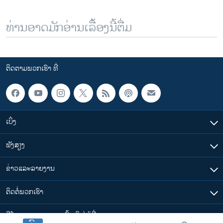
ທ່ານອາດມັກອ່ານເລື້ອງນີ້ຕື່ມ
ຕິດຕາມພວກເຮົາ ທີ່
ເບິ່ງ
ຟັງສຽງ
ຂ່າວແລະລາຍງານ
ຕິດຕໍ່ພວກເຮົາ
ວີໂອເອລາວ ສາມາດ ເຂົ້າເຖິງໄດ້ທີ່