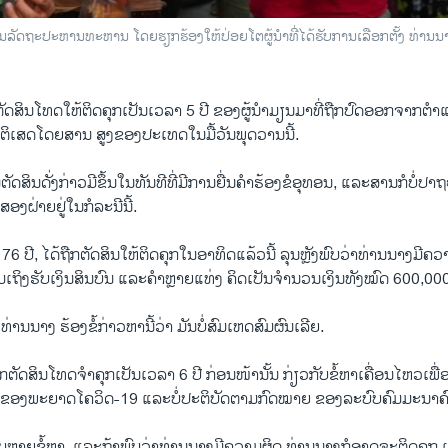
ານລັດຖະປະຫານທະຫານ ໂດຍຮຽກຮ້ອງໃຫ້ປ່ອຍໂຕຜູ້ນໍາທີ່ໄດ້ຮັບການເລືອກຕັ້ງ ທ່ານນາ
​ຄຳຕັດສິນໂທດ​ໃຫ້ຕິດຄຸກເປັນເວລາ 5 ປີ ຂອງຜູ້ນໍາມຽນມາທີ່ຖືກປົດ​ອອກ​ຈາກ​
ປະຕິເສດໂດຍສານ ສູງຂອງປະເທດໃນມື້ວັນພຸດວານນີ້.
ັດສິນດັ່ງກ່າວມີຂຶ້ນໃນທັນທີທີ່ມີການຍື່ນຄໍາຮ້ອງຂໍອຸທອນ, ແລະສານກໍບໍ່ປ
ອງຝ່າຍຢູ່ໃນກໍລະນີນີ້.
 76 ປີ, ໄດ້ຖືກຕັດສິນໃຫ້ຕິດຄຸກໃນອາທິດແລ້ວນີ້ ລຸນຫຼັງພົບວ່າທ່ານນາງມີຄ
ມເຖິງຮັບເງິນສິນບົນ ແລະຄໍາຫຼາຍແທ່ງ ຄິດເປັນຈໍານວນເງິນທັງໝົດ 600,00
ນາງ ຮ້ອງຂໍ້ກ່າວຫານີ້ວ່າ ມັນບໍ່ສົມເຫດສົມຜົນເລີຍ.
ືກຕັດສິນໂທດຈໍາຄຸກເປັນເວລາ 6 ປີ ກ່ອນໜ້ານັ້ນ ກ່ຽວກັບຂໍ້ຫາເຄື່ອນໄຫວເພື່
ຽບຂອງພະຍາດໂຄວິດ-19 ແລະບໍ່ປະຕິບັດຕາມກົດໝາຍ ຂອງລະບົບຄົມມະນາຄົ
ບຫຼາຍຂໍ້ຫາ, ແລະຖ້າພົບວ່າທ່ານນາງມີຄວາມຜິດ ທ່ານນາງກໍອາດຈະຕິດຄຸກ 