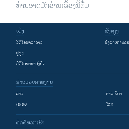
ທ່ານອາດມັກອ່ານເລື້ອງນີ້ຕື່ມ
ເບິ່ງ
ຟັງສຽງ
ວີດີໂອພາສາລາວ
ຟັງລາຍການຂອງ
ຢູທູບ
ວີດີໂອພາສາອັງກິດ
ຂ່າວແລະລາຍງານ
ລາວ
ອາເມຣິກາ
ເອເຊຍ
ໂລກ
ຕິດຕໍ່ພວກເຮົາ