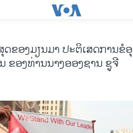
ສຸດຂອງມຽນມາ ປະຕິເສດການຂໍອຸທ
ສິນ ຂອງທ່ານນາງອອງຊານ ຊູຈີ