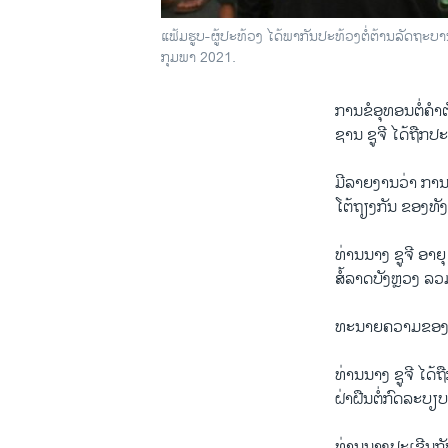
ແຟ້ມຮູບ-ຜູ້ປະທ້ວງ ໄດ້ພາກັນປະທ້ວງຕໍ່ຕ້ານລັດຖະບ
ກຸມພາ 2021.
ການ​ຂໍ​ອຸ​ທອນ​ຕໍ່
ຊານ ຊູຈີ ໄດ້ຖືກ
ມີລາຍງານວ່າ ການຕ
ໂຕ້ຖຽງກັນ ຂອງທັງສ
ທ່ານນາງ ຊູຈີ ອາຍຸ
ສໍ້ລາດບັງຫຼວງ ລວ
ທະນາຍຄວາມຂອງທ່ານ
ທ່ານນາງ ຊູຈີ ໄດ້ຖ
ຝ່າຝືນຕໍ່ກົດລະບ
ທ່ານນາງປະເຊີນກັ