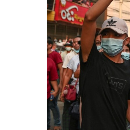
ວິທະຍາສາດ-ເທັກໂນໂລຈີ
ທຸລະກິດ
ພາສາອັງກິດ
ວີດີໂອ
ສຽງ
ລາຍການກະຈາຍສຽງ
ລາຍງານ