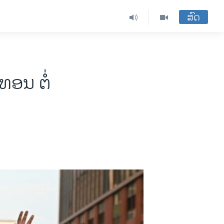
ສົດ
ອນ ຕໍ່