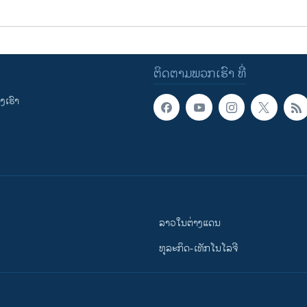
ຕິດຕາມພວກເຮົາ ທີ່
ເຮົາ
ລາວໃນຕ່າງແດນ
ທຸລະກິດ-ເທັກໂນໂລຈີ