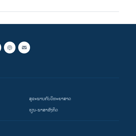
ສຸຂະພາບກັບວິທະຍາສາດ
ຮຽນ-ພາສາອັງກິດ