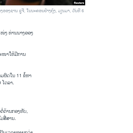
ງອອງຊານ ຊູຈີ, ໃນນະຄອນຢ້າງກຸ້ງ, ມຽນມາ, ວັນທີ 6
ຕຳ​ແໜ່ງ ທ່ານນາງອອງ
າຖະໜາໃຫ້ມີການ
ວາມຜິດໃນ 11 ຂໍ້ຫາ
0 ໂດລາ.
ອຕໍ່ຕ້ານກອງທັບ,
ມສື່ສານ.
ເປັນເວລາຫຼາຍກວ່າ