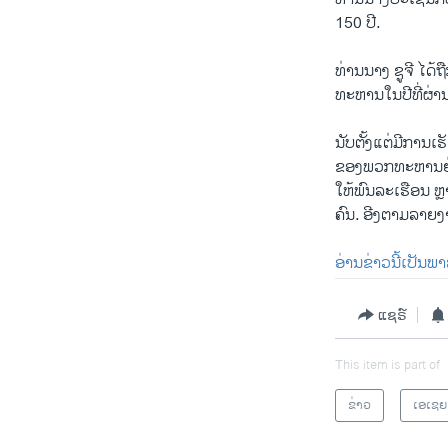
150 ປີ.
ທ່ານນາງ ຊູຈີ ໄດ້
ທະຫານໃນປີທີ່ຜ່າ
ນັບຕັ້ງແຕ່ມີການ
ຂອງພວກທະຫານຢ່າ
ໃຫ້ພົນລະເຮືອນ ຫຼ
ຄົນ. ອີງຕາມລາຍ
ອ່ານຂ່າວນີ້ເປັນພ
ແຊຣ໌
This item is part of
ຂ່າວ
ເອເຊຍ