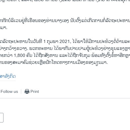
ຖືກກັກບໍລິເວນຢູ່ທີ່ເຮືອນຂອງທ່ານນາງເອງ ນັບຕັ້ງແຕ່ເກີດການກໍ່ລັດຖະປະ
ນມາ.
ເຮັດລັດຖະປະຫານໃນວັນທີ 1 ກຸມພາ 2021, ໄດ້ພາໃຫ້ມີການປະທ້ວງຕໍ່ຕ້າ
ງກວ້າງຂວາງ. ພວກທະຫານ ໄດ້ພາກັນປາບປາມຜູ້ປະທ້ວງຢ່າງຮຸນແຮງຫຼາຍຄ
າຍກວ່າ 1,800 ຄົນ ໄດ້ຖືກສັງຫານ ແລະໄດ້ຖືກຈັບກຸມ ພ້ອມທັງຕັ້ງຂໍ້ຫາອີກຫ
ງານຂອງສະມາຄົມຊ່ວຍເຫຼືອນັກໂທດທາງການເມືອງຂອງມຽນມາ.
າສາອັງກິດ
Follow us
Print