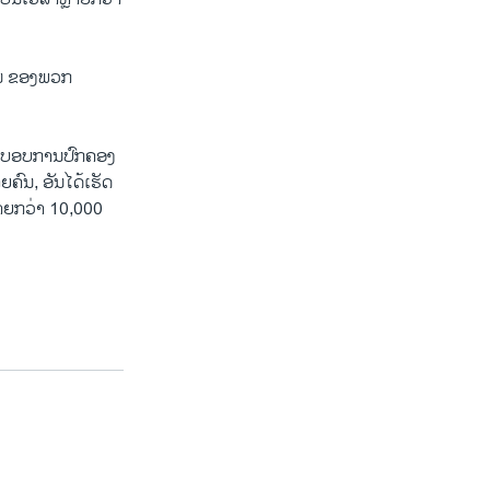
ຫານ ຂອງພວກ
ນລະບອບການປົກຄອງ
ົນ, ອັນໄດ້ເຮັດ
ຼາຍກວ່າ 10,000