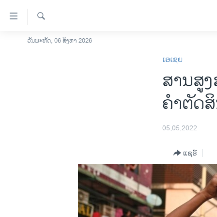
ລິ້ງ
ສຳຫລັບ
ເຂົ້າ
ຄົ້ນຫາ
ວັນພະຫັດ, 06 ສິງຫາ 2026
ໂຮມເພຈ
ຫາ
ເອເຊຍ
ລາວ
ຂ້າມ
ສານສູງ
ຂ້າມ
ອາເມຣິກາ
ຂ້າມ
ການເລືອກຕັ້ງ ປະທານາທີບໍດີ ສະຫະລັດ
ຄຳ​ຕັດ​
ໄປ
2024
ຫາ
ຂ່າວ​ຈີນ
ຊອກ
05,05,2022
ຄົ້ນ
ໂລກ
ແຊຣ໌
ເອເຊຍ
ອິດສະຫຼະພາບດ້ານການຂ່າວ
ຊີວິດຊາວລາວ
ຊຸມຊົນຊາວລາວ