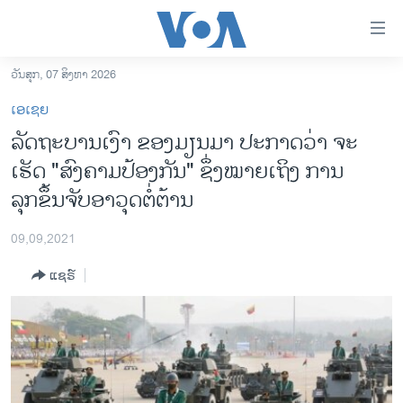
ລິ້ງ
ສຳຫລັບ
ເຂົ້າ
ວັນສຸກ, 07 ສິງຫາ 2026
ຫາ
ໂຮມເພຈ
ເອເຊຍ
ຂ້າມ
ລາວ
ລັດຖະບານເງົາ ຂອງມຽນມາ ປະກາດວ່າ ຈະ
ຂ້າມ
ອາເມຣິກາ
ເຮັດ "ສົງຄາມປ້ອງກັນ" ຊຶ່ງໝາຍເຖິງ ການ
ຂ້າມ
ໄປ
ການເລືອກຕັ້ງ ປະທານາທີບໍດີ ສະຫະລັດ 2024
ລຸກຂຶ້ນຈັບອາວຸດຕໍ່ຕ້ານ
ຫາ
ຂ່າວ​ຈີນ
ຊອກ
09,09,2021
ຄົ້ນ
ໂລກ
ແຊຣ໌
ເອເຊຍ
ອິດສະຫຼະພາບດ້ານການຂ່າວ
ຊີວິດຊາວລາວ
ຊຸມຊົນຊາວລາວ