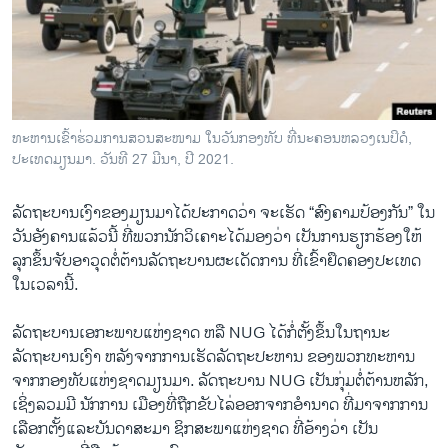
ວິທະຍາສາດ-ເທັກໂນໂລຈີ
ທຸລະກິດ
ພາສາອັງກິດ
ວີດີໂອ
ທະຫານເຂົ້າຮ່ວມການສວນສະໜາມ ໃນວັນກອງທັບ ທີ່ນະຄອນຫລວງເນປິດໍ,
ສຽງ
ປະເທດມຽນມາ. ວັນທີ 27 ມີນາ, ປີ 2021.
ລາຍການກະຈາຍສຽງ
ລັດຖະບານເງົາຂອງມຽນມາໄດ້ປະກາດວ່າ ຈະເຮັດ “ສົງຄາມປ້ອງກັນ” ໃນ
ຕິດຕາມພວກເຮົາ ທີ່
ວັນອັງຄານແລ້ວນີ້ ທີ່ພວກນັກວິເຄາະໄດ້ມອງວ່າ ເປັນການຮຽກຮ້ອງໃຫ້
ລາຍງານ
ລຸກຂຶ້ນຈັບອາວຸດຕໍ່ຕ້ານລັດຖະບານຜະເດັດການ ທີ່ເຂົ້າຢຶດຄອງປະເທດ
ໃນເວລານີ້.
ພາສາຕ່າງໆ
ລັດຖະບານເອກະພາບແຫ່ງຊາດ ຫລື NUG ໄດ້ກໍ່ຕັ້ງຂຶ້ນໃນຖານະ
ລັດຖະບານເງົາ ຫລັງຈາກການເຮັດລັດຖະປະຫານ ຂອງພວກທະຫານ
ຈາກກອງທັບແຫ່ງຊາດມຽນມາ. ລັດຖະບານ NUG ເປັນກຸ່ມຕໍ່ຕ້ານຫລັກ,
ເຊິ່ງລວມມີ ນັກການ ເມືອງທີ່ຖືກຂັບໄລ່ອອກຈາກອໍານາດ ທີ່ມາຈາກການ
ເລືອກຕັ້ງແລະບັນດາສະມາ ຊິກສະພາແຫ່ງຊາດ ທີ່ອ້າງວ່າ ເປັນ