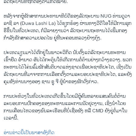
ລັດຖະບານທີ່ຖືກຕ້ອງຕາມກົດໝາຍ.
ຫລັງຈາກຜູ້ຮັກສາການປະທານາທິບໍດີຂອງລັດຖະບານ NUG ທ່ານດູວາ
ລາຊິ ລາ (Duwa Lashi La) ໄດ້ຮຽກຮ້ອງ ຜ່ານທາງວີດີໂອໃຫ້ມີການລຸກ
ຮືຂຶ້ນໃນທົ່ວປະເທດ, ກໍມີລາຍງານວ່າ ລັດຖະບານຖະຫານໄດ້ເພີ້ມກອງ
ກໍາລັງຮັກສາຄວາມປອດໄພ ຢູ່ທີ່ນະຄອນຫລວງຢ້າງກຸ້ງ.
ປະເທດມຽນມາໄດ້ຕົກຢູ່ໃນພາວະວິກິດ ນັບຕັ້ງແຕ່ລັດຖະບານທະຫານ
ເຂົ້າຢຶດ ອໍານາດ ອັນໄດ້ກະຕຸ້ນໃຫ້ເກີດການຕໍ່ຕ້ານຢ່າງກວ້າງຂວາງ. ພວກ
ທະຫານໄດ້ໂຄ່ນລົ້ມພັກສັນຕິບາດແຫ່ງຊາດເພື່ອປະຊາທິປະໄຕ, ເຊິ່ງເປັນ
ລັດຖະບານທີ່ມາຈາກການເລືອກຕັ້ງຕາມລະບອບປະຊາທິປະໄຕ, ແລະຍັງ
ຄຸມຂັງທ່ານນາງອອງ ຊານ ຊູ ຈີ ຜູ້ນໍາຂອງພັກດັ່ງກ່າວ.
ການປະທ້ວງໃນທົ່ວປະເທດເກີດຂຶ້ນໂດຍມີຜູ້ຄົນຫລາຍແສນຄົນຕໍ່ຕ້ານ
ລະບອບການປົກຄອງຂອງທະຫານແລະການນັດຢຸດງານ, ເຊິ່ງນໍາໂດຍ
ການເຄື່ອນໄຫວຂອງພົນລະເຮືອນທີ່ບໍ່ເຊື່ອຟັງ ຫລື CMD ຍັງຢູ່ຕໍ່ມາໃນ
ເວລານີ້.
ອ່ານຂ່າວນີ້ເປັນພາສາອັງກິດ