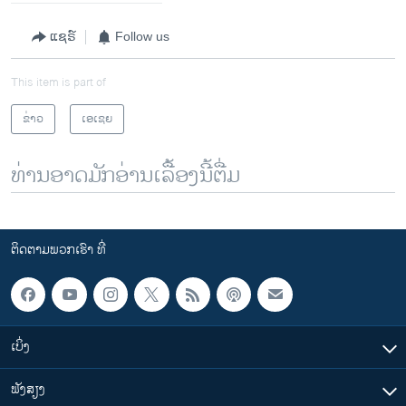
ແຊຣ໌
Follow us
This item is part of
ຂ່າວ
ເອເຊຍ
ທ່ານອາດມັກອ່ານເລື້ອງນີ້ຕື່ມ
ຕິດຕາມພວກເຮົາ ທີ່
ເບິ່ງ
ຟັງສຽງ