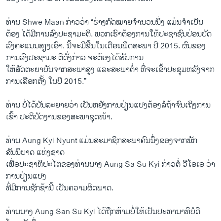
ທ່ານ Shwe Maan ກ່າວ​ວ່າ “ຮ່າງ​ກົດໝາຍ​ຈຳນວນ​ນຶ່ງ ແມ່ນຈຳເປັນ
ຕ້ອງ ໄດ້ມີການ​ລົງ​ປະຊາ​ມະຕິ. ພວກ​ເຮົາ​ຕ້ອງການ​ໃຫ້ປະຊາຊົນ​ປ່ອນ​ບັດ​
ລົງ​ຄະ​ແນນ​ສຽງ​ເອົາ. ນີ້​ຈະມີ​ຂື້ນ​ໃນ​ເດືອນ​ພຶດສະພາ​ ປີ 2015. ຜົນ​ຂອງ​
ການ​ລົງປະຊາ​ມະ ຕິດັ່ງກ່າວ ຈະ​ຕ້ອງໄດ້ຮັບການ
ໃຫ້ສັດຕະຍາບັນຈາກສະພາ​ສູງ ​ແລະ​ສະພາ​ຕໍ່​າ ທີ່​ຈະເຂົ້າ​ປະຊຸມຫລັງ​ຈາກ​
ການ​ເລືອກ​ຕັ້ງ ໃນປີ 2015.”
ທ່ານ ບໍ່​ໄດ້​ບັນ​ລະ​ຍາຍ​ວ່າ ​ເປັນ​ຫຍັງ​ການ​ປ່ຽນ​ແປງ​ຕ້ອງ​ລໍຖ້າ​ຈົນ​ເຖິງການ
ເຂົ້າ ປະຕິບັດ​ງານ​ຂອງສະພາຊຸດໜ້າ.
ທ່ານ​ Aung Kyi Nyunt ແມ່ນສະມາຊິກສະພາ​ຄົນ​ນຶ່ງ​ຂອງຈາກ​ພັກ
ສັນນິບາດ ແຫ່ງຊາດ
ເພື່ອປະຊາທິປະໄຕຂອງທ່ານນາງ Aung Sa Su Kyi ກ່າວ​ຕໍ່ ວີ​ໂອ​ເອ ວ່າ
ການ​ປ່ຽນ​ແປງ
​ທີ່​ມີການຊັກ​ຊ້າ​ນີ້ ​ເປັນ​ຄວາມຜິດພາດ.
ທ່ານ​ນາງ Aung San Su Kyi ​ໄດ້​ຖືກ​ຫ້າມບໍ່​ໃຫ້​ເປັນປະທານາທິບໍດີ