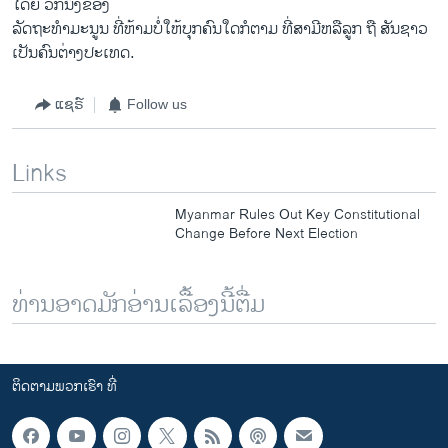
ໂດຍ ວັກນຶ່ງຂອງ
ລັດຖະທຳ​ມະນູນ ທີ່​ຫ້າມ​ບໍ່​ໃຫ້ບຸ​ກຄົນ​ໃດ​ກໍຕາມ ທີ່​ສາມີ​ຫລືລູກ ຖື ສັນຊາວ​
ເປັນຄົນ​ຕ່າງປະ​ເທດ.
ແຊຣ໌
Follow us
Links
Myanmar Rules Out Key Constitutional
Change Before Next Election
ທ່ານອາດມັກອ່ານເລື້ອງນີ້ຕື່ມ
ຕິດຕາມພວກເຮົາ ທີ່