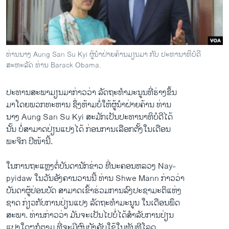
ວິທະຍາສາດ-ເທັກໂນໂລຈີ
ທຸລະກິດ
ພາສາອັງກິດ
ທ່ານນາງ Aung San Su Kyi ຜູ້ນຳຝ່າຍຄ້ານມຽນມາ ກັບ ປະທານາທິບໍດີ
ວີດີໂອ
ສະຫະລັດ ທ່ານ Barack Obama.
ສຽງ
ປະທານ​ສະພາມຽນມາກ່າວ​ວ່າ ​ລັດຖະທຳມະນູນທີ່ຮ່າງຂຶ້ນ
ລາຍການກະຈາຍສຽງ
ມາໂດຍພວກທະຫານ ຊຶ່ງ​ຫ້າມ​ບໍ່​ໃຫ້ຜູ້ນຳ​ຝ່າຍ​ຄ້ານ ທ່ານ​
ຕິດຕາມພວກເຮົາ ທີ່
ນາງ Aung San Su Kyi ສະມັກ​ເປັນປະທານາທິບໍດີໄດ້
ລາຍງານ
ນັ້ນ ບໍ່​ສາມາດ​ປ່ຽນ​ແປງ​ໄດ້ ກ່ອນ​ການ​ເລືອກ​ຕັ້ງ​ໃນ​ເດືອນ​
ພະ​ຈິກ ປີໜ້ານີ້.
ພາສາຕ່າງໆ
ໃນການຖະແຫຼງ​ຕໍ່​ບັນດາ​ນັກ​ຂ່າວ ທີ່​ນະຄອນຫລວງ Nay-
pyidaw ​ໃນ​ວັ​ນອັງ​ຄານ​ວານ​ນີ້ ທ່ານ Shwe Mann ກ່າວ​ວ່າ
ບັນດາ​ຜູ້​ປ່ອນບັດ ສາ​ມາດ​ເຂົ້າ​ຮ່ວມການ​ລົງ​ປະຊາມະຕິ​ແຫ່ງ
​ຊາດ ກ່ຽວ​ກັບ​ການ​ປ່ຽນ​ແປງ ລັດຖະທຳ​ມະນູນ ​ໃນ​ເດືອນ​ພຶດ
ສະພາ. ທ່ານ​ກ່າວ​ວ່າ ມັນຈະ​ເປັນ​ໄປ​ບໍ່​ໄດ້​ສຳລັບ​ການ​ປ່ຽນ​
ແປງ​ໃດໆກໍຕາມ ທີ່​ຈະມີຜົນບັງຄັບໃຊ້ໃນ​ທັນ​ທີໂລດ.