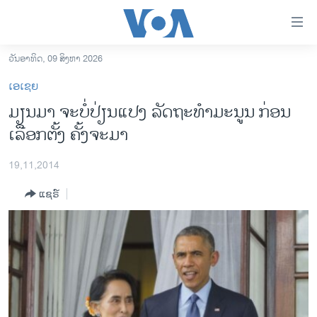
ລິ້ງ
ສຳຫລັບ
ເຂົ້າ
ວັນອາທິດ, 09 ສິງຫາ 2026
ຫາ
ໂຮມເພຈ
ເອເຊຍ
ຂ້າມ
ລາວ
ມຽນມາ ຈະບໍ່ປ່ຽນແປງ ລັດຖະທຳມະນູນ ກ່ອນ
ຂ້າມ
ອາເມຣິກາ
ເລືອກຕັ້ງ ຄັ້ງຈະມາ
ຂ້າມ
ໄປ
ການເລືອກຕັ້ງ ປະທານາທີບໍດີ ສະຫະລັດ 2024
ຫາ
19,11,2014
ຂ່າວ​ຈີນ
ຊອກ
ແຊຣ໌
ຄົ້ນ
ໂລກ
ເອເຊຍ
ອິດສະຫຼະພາບດ້ານການຂ່າວ
ຊີວິດຊາວລາວ
ຊຸມຊົນຊາວລາວ