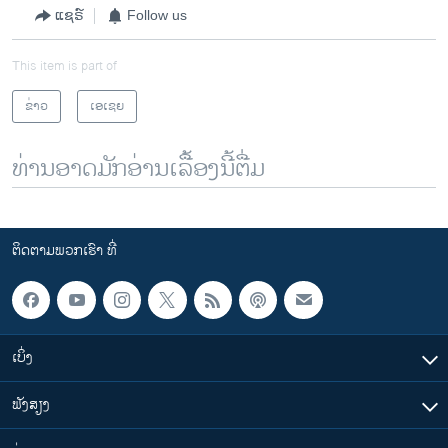
ແຊຣ໌
Follow us
This item is part of
ຂ່າວ
ເອເຊຍ
ທ່ານອາດມັກອ່ານເລື້ອງນີ້ຕື່ມ
ຕິດຕາມພວກເຮົາ ທີ່
ເບິ່ງ
ຟັງສຽງ