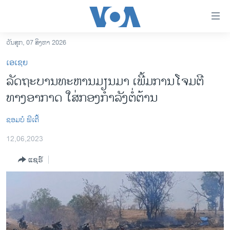
ລິ້ງ
ສຳຫລັບ
ເຂົ້າ
ວັນສຸກ, 07 ສິງຫາ 2026
ຫາ
ໂຮມເພຈ
ເອເຊຍ
ຂ້າມ
ລາວ
ລັດຖະບານທະຫານມຽນມາ ເພີ້ມການ​ໂຈມ​ຕີ
ຂ້າມ
ອາເມຣິກາ
ທາງອາກາດ ໃສ່ກອງກໍາລັງຕໍ່ຕ້ານ
ຂ້າມ
ໄປ
ການເລືອກຕັ້ງ ປະທານາທີບໍດີ ສະຫະລັດ 2024
ຫາ
​ຊອມ​ບໍ ​ພີ​ເຕີ້
ຂ່າວ​ຈີນ
ຊອກ
12,06,2023
ຄົ້ນ
ໂລກ
ແຊຣ໌
ເອເຊຍ
ອິດສະຫຼະພາບດ້ານການຂ່າວ
ຊີວິດຊາວລາວ
ຊຸມຊົນຊາວລາວ