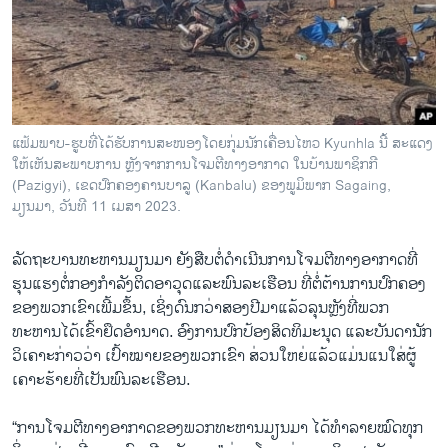
ວິທະຍາສາດ-ເທັກໂນໂລຈີ
ທຸລະກິດ
ພາສາອັງກິດ
ວີດີໂອ
ແຟ້ມພາບ-ຮູບທີ່ໄດ້ຮັບການສະໜອງໂດຍກຸ່ມນັກເຄື່ອນໄຫວ Kyunhla ນີ້ ສະແດງ
ສຽງ
ໃຫ້ເຫັນສະພາບການ ຫຼັງຈາກການໂຈມຕີທາງອາກາດ ໃນບ້ານພາຊິກກີ
(Pazigyi), ເຂດປົກຄອງຄານບາລູ (Kanbalu) ຂອງພູມິພາກ Sagaing,
ລາຍການກະຈາຍສຽງ
ມຽນມາ, ວັນທີ 11 ເມສາ 2023.
ຕິດຕາມພວກເຮົາ ທີ່
ລາຍງານ
ລັດຖະບານທະຫານມຽນມາ ຍັງສືບ​ຕໍ່ດໍາເນີນການໂຈມຕີທາງອາກາດທີ່
ຮຸນແຮງ​ຕໍ່ກອງກໍາລັງຕິດອາວຸດແລະພົນລະເຮືອນ ທີ່ຕໍ່ຕ້ານການປົກຄອງ
ຂອງພວກເຂົາ​ເພີ້ມ​ຂຶ້ນ, ເຊິ່ງດົນກວ່າສອງປີ​ມາແລ້ວລຸນຫຼັງທີ່ພວກ
ພາສາຕ່າງໆ
ທະຫານໄດ້​ເຂົ້າຢຶດອໍານາດ. ອົງການ​ປົກ​ປ້ອງສິດທິມະນຸດ ແລະບັນດານັກ
ວິເຄາະກ່າວວ່າ ເປົ້າໝາຍຂອງພວກເຂົາ ສ່ວນໃຫຍ່​ແລ້ວແມ່ນແນໃສ່ຜູ້
ເຄາະຮ້າຍທີ່ເປັນພົນລະເຮືອນ.
“ການໂຈມຕີທາງອາກາດຂອງພວກທະຫານມຽນມາ ໄດ້ທໍາລາຍໝົດທຸກ