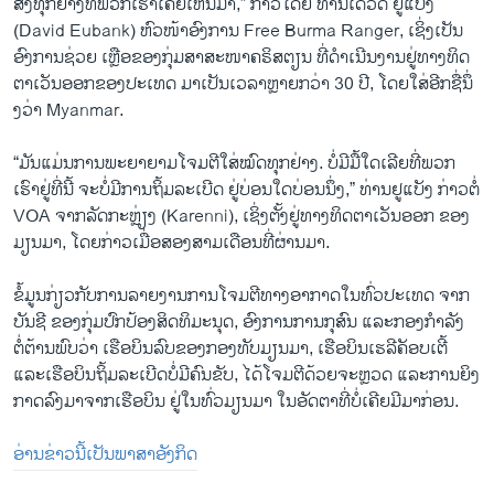
ສິ່ງທຸກຢ່າງທີ່ພວກເຮົາເຄີຍເຫັນມາ,” ກ່າວໂດຍ ທ່ານເດວິດ ຢູແບັງ
(David Eubank) ຫົວໜ້າອົງການ Free Burma Ranger, ເຊິ່ງເປັນ
ອົງການຊ່ວຍ ເຫຼືອຂອງກຸ່ມສາສະໜາຄຣິສຕຽນ ທີ່ດໍາເນີນງານຢູ່ທາງທິດ
ຕາເວັນອອກຂອງປະເທດ ມາເປັນເວລາຫຼາຍກວ່າ 30 ປີ, ໂດຍໃສ່ອີກຊື່ນຶ່
ງວ່າ Myanmar.
“ມັນແມ່ນການພະຍາຍາມໂຈມຕີໃສ່ໝົດທຸກຢ່າງ. ບໍ່ມີມື້ໃດເລີຍທີ່ພວກ
ເຮົາຢູ່ທີ່ນີ້ ຈະບໍ່ມີການຖິ້ມລະເບີດ ຢູ່ບ່ອນໃດບ່ອນນຶ່ງ,” ທ່ານຢູແບັງ ກ່າວຕໍ່
VOA ຈາກລັດກະ​ຫຼ່ຽງ (Karenni), ເຊິ່ງຕັ້ງຢູ່ທາງທິດຕາເວັນອອກ ຂອງ
ມຽນມາ, ໂດຍກ່າວເມື່ອສອງສາມເດືອນທີ່ຜ່ານມາ.
ຂໍ້ມູນກ່ຽວກັບການລາຍງານການໂຈມຕີທາງອາກາດໃນທົ່ວປະເທດ ຈາກ
ບັນຊີ ຂອງກຸ່ມ​ປົກ​ປ້ອງສິດທິມະນຸດ, ອົງການການກຸສົນ ແລະກອງກໍາລັງ
ຕໍ່ຕ້ານພົບວ່າ ເຮືອບິນລົບຂອງກອງທັບມຽນມາ, ເຮືອບິນເຮລີຄັອບເຕີ້
ແລະເຮືອບິນຖິ້ມລະເບີດບໍ່ມີຄົນຂັບ, ໄດ້​ໂຈມ​ຕີດ້ວຍຈະຫຼວດ ແລະການຍິງ
ກາດລົງມາຈາກເຮືອບິນ ​ຢູ່​ໃນທົ່ວມຽນມາ ​ໃນ​ອັດ​ຕາທີ່ບໍ່ເຄີຍມີມາກ່ອນ.
ອ່ານຂ່າວນີ້ເປັນພາສາອັງກິດ