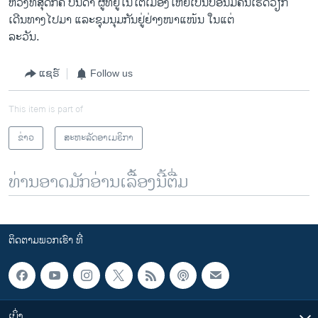
ຫ່ວງທີ່ສຸດກໍຄື ບັນດາ ຜູ້ທີ່ຢູ່ໃນໂຕເມືອງໃຫຍ່ເປັນບ່ອນມີຄົນເຮັດວຽກ
ເດີນທາງໄປມາ ແລະຊຸມນຸມກັນຢູ່ຢ່າງໜາແໜ້ນ ໃນແຕ່
ລະວັນ.
ແຊຣ໌
Follow us
This item is part of
ຂ່າວ
ສະຫະລັດອາເມຣິກາ
ທ່ານອາດມັກອ່ານເລື້ອງນີ້ຕື່ມ
ຕິດຕາມພວກເຮົາ ທີ່
ເບິ່ງ