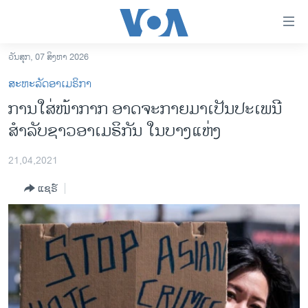
ລິ້ງ
ສຳຫລັບ
ເຂົ້າ
ວັນສຸກ, 07 ສິງຫາ 2026
ຫາ
ໂຮມເພຈ
ສະຫະລັດອາເມຣິກາ
ຂ້າມ
ລາວ
ການໃສ່ໜ້າກາກ ອາດຈະກາຍມາເປັນປະເພນີ
ຂ້າມ
ອາເມຣິກາ
ສຳລັບຊາວອາເມຣິກັນ ໃນບາງແຫ່ງ
ຂ້າມ
ໄປ
ການເລືອກຕັ້ງ ປະທານາທີບໍດີ ສະຫະລັດ 2024
ຫາ
21,04,2021
ຂ່າວ​ຈີນ
ຊອກ
ແຊຣ໌
ຄົ້ນ
ໂລກ
ເອເຊຍ
ອິດສະຫຼະພາບດ້ານການຂ່າວ
ຊີວິດຊາວລາວ
ຊຸມຊົນຊາວລາວ