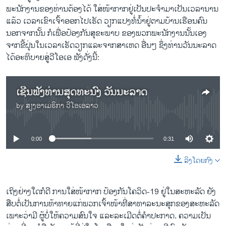
ພະນັກງານຂອງທ່ານຕ້ອງໄດ້ ໃສ່ໜ້າກາກຢູ່ເປັນປະຈຳມາເປັນເວລານານ
ແລ້ວ ເວລາເຂົາເຈົ້າອອກໄປເຮັດ ວຽກແປງທໍ່ນໍ້າຢູ່ຕາມບ້ານເຮືອນຄົນ
ນອກຈາກນັ້ນ ກໍເພື່ອປ້ອງກັນສຸຂະພາບ ຂອງພວກພະນັກງານນັ້ນເອງ
ຈາກຂີ້ຝຸ່ນໃນເວລາເຮັດວຽກແລະຈາກສາເຫດ ອື່ນໆ ຊຶ່ງທ່ານວັນນະລາດ
ໄດ້ອະທິບາຍສູ່ວີໂອເອ ຟັງດັ່ງນີ້:
ເຊີນຟັງທ່ານສຸດທະນົງ ວັນນະລາດ
by
ສຽງອາເມຣິກາ ວີໂອເອລາວ
No media source currently available
0:00
0:31
ລິງໂດຍກົງ
ເຖິງຢ່າງໃດກໍດີ ການໃສ່ໜ້າກາກ ປ້ອງກັນໂຄວິດ-19 ຢູ່ໃນສະຫະລັດ ຍັງ
ສືບຕໍ່ເປັນການທ້າທາຍແກ່ພວກເຈົ້າໜ້າທີ່ສາທາລະນະສຸກຂອງສະຫະລັດ
ເພາະວ່າມີ ຜູ້ບໍ່ໃຫ້ຄວາມສົນໃຈ ແລະລະເມີດຕໍ່ຄຳປະກາດ. ຄວາມເປັນ