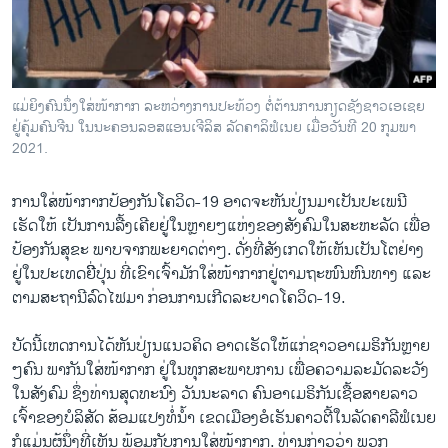
ວິທະຍາສາດ-ເທັກໂນໂລຈີ
ທຸລະກິດ
ພາສາອັງກິດ
ແມ່ຍິງຄົນນຶ່ງໃສ່ໜ້າກາກ ລະຫວ່າງການປະທ້ວງ ຕໍ່ຕ້ານການກຽດຊັງຊາວເອເຊຍ
ວີດີໂອ
ຢູ່ຄຸ້ມຄົນຈີນ ໃນນະຄອນລອສແອນເຈີລິສ ລັດຄາລິຟໍເນຍ ເມື່ອວັນທີ 20 ກຸມພາ
2021.
ສຽງ
ການໃສ່ໜ້າກາກປ້ອງກັນໂຄວິດ-19 ອາດຈະຫັນປ່ຽນມາເປັນປະເພນີ
ລາຍການກະຈາຍສຽງ
ຕິດຕາມພວກເຮົາ ທີ່
ເຮັດໃຫ້ ເປັນການລື້ງເຄີຍຢູ່ໃນຫຼາຍໆແຫ່ງຂອງສັງຄົມໃນສະຫະລັດ ເພື່ອ
ລາຍງານ
ປ້ອງກັນສຸຂະ ພາບຈາກພະຍາດຕ່າໆ. ດັ່ງທີ່ສັງເກດໃຫ້ເຫັນເປັນໂຕຢ່າງ
ຢູ່ໃນປະເທດຍີີ່ປຸ່ນ ທີ່ເຂົາເຈົ້າມັກໃສ່ໜ້າກາກຢູ່ຕາມຖະໜົນຫົນທາງ ແລະ
ຕາມສະຖານີລົດໄຟມາ ກ່ອນການເກີດລະບາດໂຄວິດ-19.
ພາສາຕ່າງໆ
ບັດນີ້ເຫດການໄດ້ຫັນປ່ຽນແນວຄິດ ອາດເຮັດໃຫ້ແກ່ຊາວອາເມຣິກັນຫຼາຍ
ໆຄົນ ພາກັນໃສ່ໜ້າກາກ ຢູ່ໃນທຸກສະພາບການ ເພື່ອຄວາມລະມັດລະວັງ
ໃນສັງຄົມ ຊຶ່ງທ່ານສຸດທະນົງ ວັນນະລາດ ຄົນອາເມຣິກັນເຊື້ອສາຍລາວ
ເຈົ້າຂອງບໍລິສັດ ສ້ອມແປງທໍ່ນໍ້າ ເຂດເມືອງອໍເຣັນຄາວຕີ້ໃນລັດຄາລີຟໍເນຍ
ກໍແມ່ນຜູ້ນຶ່ງທີ່ເຫັນ ພ້ອມກັບການໃສ່ໜ້າກາກ. ທ່ານກ່າວວ່າ ພວກ