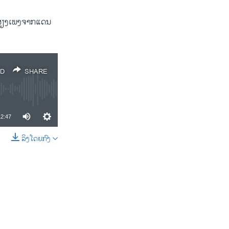
ນສຽງ​ເພງ​ຈາກ​ແດນ​
D
SHARE
12:47
ລິງໂດຍກົງ
SHARE