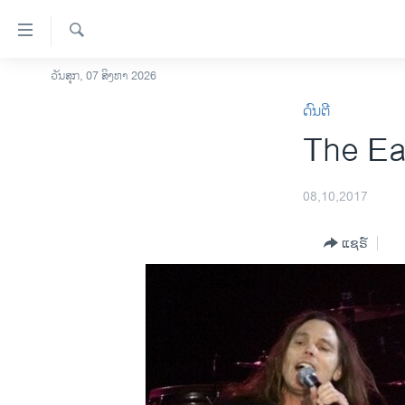
ລິ້ງ
ສຳຫລັບ
ເຂົ້າ
ຄົ້ນຫາ
ວັນສຸກ, 07 ສິງຫາ 2026
ໂຮມເພຈ
ຫາ
ດົນຕີ
ລາວ
ຂ້າມ
The Eag
ຂ້າມ
ອາເມຣິກາ
ຂ້າມ
ການເລືອກຕັ້ງ ປະທານາທີບໍດີ ສະຫະລັດ
ໄປ
2024
08,10,2017
ຫາ
ຂ່າວ​ຈີນ
ຊອກ
ແຊຣ໌
ຄົ້ນ
ໂລກ
ເອເຊຍ
ອິດສະຫຼະພາບດ້ານການຂ່າວ
ຊີວິດຊາວລາວ
ຊຸມຊົນຊາວລາວ