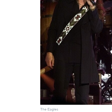
ວິທະຍາສາດ-ເທັກໂນໂລຈີ
ທຸລະກິດ
ພາສາອັງກິດ
ວີດີໂອ
ສຽງ
ລາຍການກະຈາຍສຽງ
ລາຍງານ
The Eagles