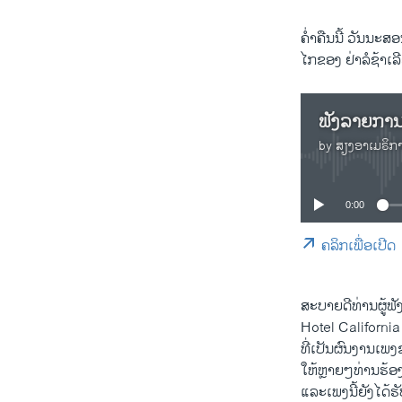
ຄ່ຳ​ຄື​ນນີ້ ວັນນະສອ
ໄກຂອງ ຢ່າລໍ​ຊ້າ​ເລີຍ
by
ສຽງອາເມຣິກ
0:00
ຄລິກເພື່ອເປີດ
ສະບາຍດີທ່ານຜູ້ຟັງທ
Hotel California ຂອງ
ທີ່​ເປັນ​ຜົນງານ​ເພງ
ໃຫ້​ຫຼາຍໆ​ທ່ານ​ຮ້ອງ​ຕ
ແລະ​ເພງ​ນີ້ຍັງ​ໄ