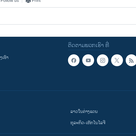
Follow us
Print
ຕິດຕາມພວກເຮົາ ທີ່
ເຮົາ
ລາວໃນຕ່າງແດນ
ທຸລະກິດ-ເທັກໂນໂລຈີ