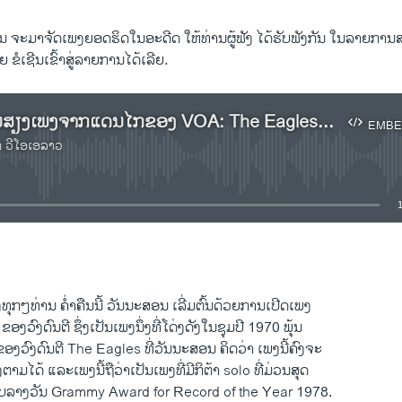
ນ ຈະ​ມາ​ຈັດ​ເພງ​ຍອດ​ຮິດ​ໃນ​ອະດີດ​ ໃຫ້​ທ່ານ​ຜູ້​ຟັງ ​ໄດ້​ຮັບ​ຟັງ​ກັນ ​ໃນລາຍກາ
 ຂໍ​ເຊີນ​ເຂົ້າ​ສູ່​ລາຍການ​ໄດ້​ເລີຍ.
ຟັງລາຍການສຽງເພງຈາກແດນໄກຂອງ VOA: The Eagles - Hotel California
EMBE
າ ວີໂອເອລາວ
No media source currently available
EMBED
ຸກໆທ່ານ ຄ່ຳ​ຄືນ​ນີ້ ວັນນະສອນ ​ເລີ່​ມຕົ້ນ​ດ້ວຍ​ການ​ເປີ​ດ​ເພງ
ວົງດົນຕີ ​ຊຶ່ງ​ເປັນ​ເພງ​ນຶ່ງ​ທີ່​ໂດ່​ງດັງ​ໃນ​ຊຸມ​ປີ 1970 ພຸ້ນ
​ຂອງ​ວົງ​ດົນຕີ The Eagles ທີ່ວັນນະ​ສອນ ຄິດ​ວ່າ ​ເພງ​ນີ້ຄົງ​ຈະ
າມ​ໄດ້ ​ແລະ​ເພງນີ້ຖື​ວ່າ​ເປັນ​ເພງ​ທີ່​ມີ​ກິ​ຕ້າ solo ​ທີ່ມ່ວນ​ສຸດ ​
ດ້ຮັບ​ລາງວັນ​ Grammy Award for Record of the Year 1978.