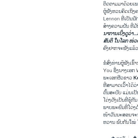
ຕິດຕາ​ມມາ​ດ້ວຍ​ເພງ​ທ
​ຜູ້​ຟັງ​ຫວນ​ຄິດ​ເຖິງ
Lennon ທີ່​ເປັນ​ນັ
ສ້າງ​ຄວາມ​ຝັນ ທີ່​ມັ
ນາການເບິ່ງດູ​ວ່າ...ຫາ
​ສັນຕິ ​ໃນ​ໂລກ​ ໜ່ວຍ
ຄົງ​ຢາກ​ຈະ​ຟັງ​ແລ້
ຂໍ​ສົ່ງ​ທ່ານ​ຜູ້​ຟ
You ຊຶ່ງນາງ​ເອກ​ Wh
ພະ​ເອກ​ຜີວ​ຂາວ
K
ທີ່​ສາມາດ​ເວົ້າ​ໄດ້
ຕົ້ນ​ສະບັບ ​ແມ່ນເປ
ໂດ່​ງດັງ​ເປັນ​ທີ່​
​ພາບ​ພະ​ຍົນທີ່​ໂດ່
ໜ້າ​ວັນນະ​ສອນ​ຈະ​ນ
​ຫວານ ພົບ​ກັນ​ໃໝ່ 