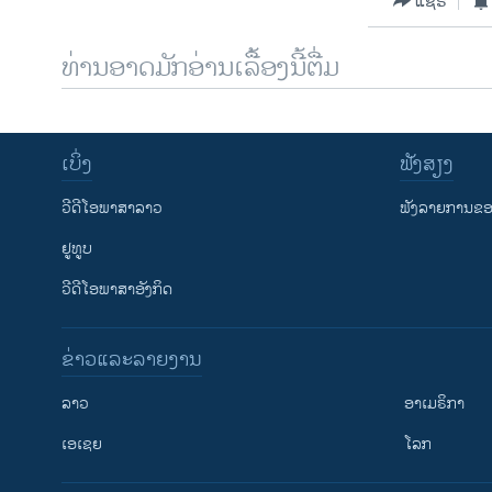
ແຊຣ໌
ທ່ານອາດມັກອ່ານເລື້ອງນີ້ຕື່ມ
ເບິ່ງ
ຟັງສຽງ
ວີດີໂອພາສາລາວ
ຟັງລາຍການຂອງ
ຢູທູບ
ວີດີໂອພາສາອັງກິດ
ຂ່າວແລະລາຍງານ
ລາວ
ອາເມຣິກາ
ເອເຊຍ
ໂລກ