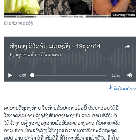
ວິທະຍາສາດ-ເທັກໂນໂລຈີ
ທຸລະກິດ
ວິໄລຈັນ ສເວຊວົງ
ພາສາອັງກິດ
ວີດີໂອ
ຟັງເພງ ວິໄລຈັນ ສເວຊວົງ - 19ຕຸລາ14
ສຽງ
by
ສຽງອາເມຣິກາ ວີໂອເອລາວ
No media source currently available
ລາຍການກະຈາຍສຽງ
ຕິດຕາມພວກເຮົາ ທີ່
ລາຍງານ
0:00
12:20
ລິງໂດຍກົງ
ພາສາຕ່າງໆ
ສະບາຍ​ດີທຸກໆ​ທ່ານ​ ​ໃນທ້າຍສັບປະດາແລ້ວນີ້ ​ວັນນະ​ສອນໄດ້ມີ
ໂອກາດຮ່ວມງານລ້ຽງສັງສັນຂອງປະຊາຄົມລາວ-ອາເມຣິກັນ ທີ່
ໄດ້ຈັດງານລ້ຽງສະຫຼອງ​ສາຍ​ພົວພັນ​ລະຫວ່າງ​ລາວ ​ກັບ​ສະຫະລັດ
ອາ​ເມຣິກາ ພ້ອມ​ທັງ​ລ້ຽງໃຫ້ກຽດແກ່ ທ່ານເອກອັກຄະລັດຖະທູດ
ສປປ ລາວ ປະຈຳ ວໍຊິງຕັນດີຊີ ທີ່ໃກ້ຈະພົ້ນຈາກໜ້າທີ່ໄປ ຊຶ່ງໃນ