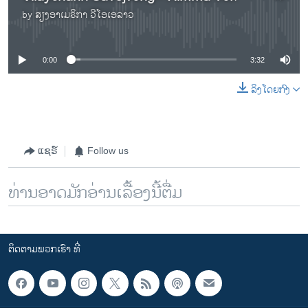
by
ສຽງອາເມຣິກາ ວີໂອເອລາວ
No media source currently available
0:00
3:32
ລິງໂດຍກົງ
ແຊຣ໌
Follow us
ທ່ານອາດມັກອ່ານເລື້ອງນີ້ຕື່ມ
ຕິດຕາມພວກເຮົາ ທີ່