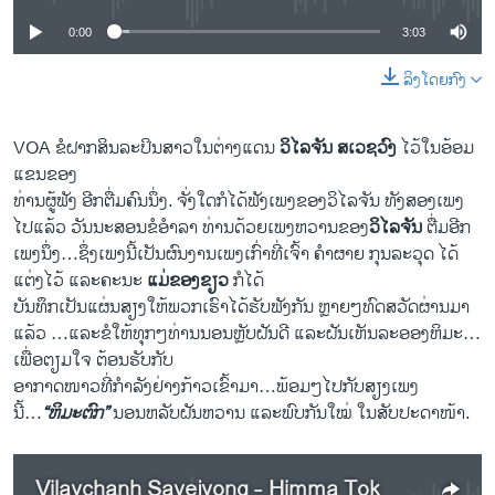
0:00
3:03
ລິງໂດຍກົງ
​VOA ຂໍຝາກສິນລະປິນສາວໃນຕ່າງແດນ
ວິໄລຈັນ ສເວຊວົງ
ໄວ້ໃນອ້ອມ
ແຂນຂອງ
ທ່ານຜູ້ຟັງ ອີກຕື່ມຄົນ​ນຶ່ງ. ຈັ່ງໃດກໍໄດ້ຟັງເພງຂອງວິໄລຈັນ ທັງສອງເພງ
ໄປແລ້ວ ວັນນະສອນຂໍອຳ​ລາ ທ່ານ​ດ້ວຍເພງຫວານຂອງ
ວິໄລຈັນ
ຕື່ມອີກ​
ເພງ​ນຶ່ງ…ຊຶ່ງ​ເພງ​ນີ້​ເປັນ​ຜົນງານເພງເກົ່າທີ່ເຈົ້າ ຄຳຜາຍ ກຸນລະວຸດ ໄດ້
ແຕ່ງໄວ້ ແລະຄະນະ
ແມ່ຂອງຂຽວ
ກໍ​ໄດ້
ບັນທຶກເປັນແຜ່ນສຽງໃຫ້ພວກເຮົາໄດ້ຮັບຟັງກັນ ​ຫຼາຍໆ​ທົດ​ສວັດ​ຜ່ານມາ​
ແລ້ວ …ແລະ​ຂໍໃຫ້ທຸກໆທ່ານ​ນອນ​ຫຼັບ​ຝັນ​ດີ ແລະຝັນ​ເຫັນ​ລະອອງຫິມະ…
ເພື່ອຕຽມໃຈ ຕ້ອນຮັບກັບ
ອາກາດໜາວທີ່ກຳລັງຢ່າງກ້າວເຂົ້າມາ…ພ້ອມໆໄປ​ກັບ​ສຽງ​ເພງ​
ນີ້…
“
ຫິມະຕົກ”
ນອນ​ຫລັບ​ຝັນ​ຫວານ ​ແລະ​ພົບ​ກັນ​ໃໝ່ ​ໃນ​ສັບປະດາ​ໜ້າ.
Vilaychanh Savejvong - Himma Tok