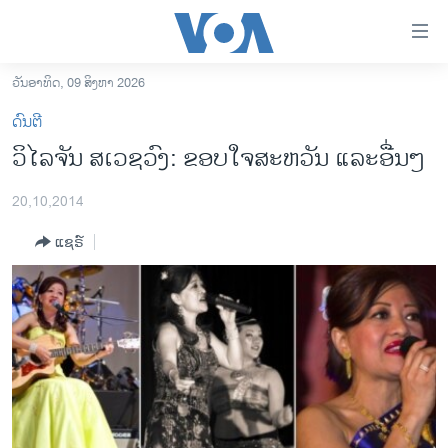
ລິ້ງ
ສຳຫລັບ
ເຂົ້າ
ວັນອາທິດ, 09 ສິງຫາ 2026
ຫາ
ໂຮມເພຈ
ດົນຕີ
ຂ້າມ
ລາວ
ວິໄລຈັນ ສເວຊວົງ: ຂອບໃຈສະຫວັນ ແລະອື່ນໆ
ຂ້າມ
ອາເມຣິກາ
ຂ້າມ
20,10,2014
ໄປ
ການເລືອກຕັ້ງ ປະທານາທີບໍດີ ສະຫະລັດ 2024
ຫາ
ແຊຣ໌
ຂ່າວ​ຈີນ
ຊອກ
ຄົ້ນ
ໂລກ
ເອເຊຍ
ອິດສະຫຼະພາບດ້ານການຂ່າວ
ຊີວິດຊາວລາວ
ຊຸມຊົນຊາວລາວ