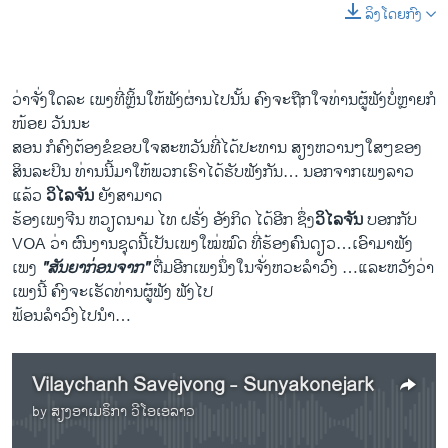
ລິງໂດຍກົງ
​ວ່າ​ຈັ່ງ​ໃດ​ລະ ​ເພງ​ທີ່​ຫຼິ້ນ​ໃຫ້​ຟັງ​ຜ່ານ​ໄປ​ນັ້ນ ​ຄົງ​ຈະ​ຖືກ​ໃຈທ່ານ​ຜູ້​ຟັງ​ບໍ່​ຫຼາຍ​ກໍ​
ໜ້ອຍ ວັນນະ
ສອນ ກໍຄົງຕ້ອງຂໍຂອບໃຈສະຫວັນທີ່ໄດ້ປະທານ ສຽງຫວານໆໃສໆຂອງ
ສິນລະປິນ ທ່ານນີ້ມາໃຫ້ພວກເຮົາໄດ້ຮັບຟັງກັນ… ນອກຈາກເພງລາວ
ແລ້ວ
ວິໄລຈັນ
ຍັງສາມາດ
ຮ້ອງເພງຈີນ ຫວຽດນາມ ໄທ ຝຣັ່ງ ອັງກິດ ໄດ້ອີກ ຊຶ່ງ
ວິໄລຈັນ
ບອກກັບ
VOA ວ່າ ຜົນງານຊຸດນີ້ເປັນເພງໃໝ່ໝົດ ທີ່ຮ້ອງຄົນດຽວ…ເອົາມາຟັງ
ເພງ
"ສັນຍາ​ກ່ອນ​ຈາກ"
ຕື່ມອີກເພງນຶ່ງ​ໃນ​ຈັ່ງ​ຫວະ​ລຳວົງ …​ແລະ​ຫວັງ​ວ່າ​
ເພງ​ນີ້ ຄົງ​ຈະ​ເຮັດ​ທ່ານ​ຜູ້​ຟັງ ຟັງ​ໄປ
ຟ້ອນ​ລຳວົງ​ໄປນຳ…
Vilaychanh Savejvong - Sunyakonejark
by
ສຽງອາເມຣິກາ ວີໂອເອລາວ
No media source currently available