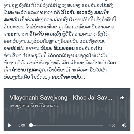
ງານລ້ຽງສັງສັນ ກໍໄດ້ມີວົງດົນຕີ ຫຼວງພະບາງ ແລະສິນລະປິນທັງ
ໃນສະຫະລັດ ແລະການາດາ ກໍ​ຄື
ວິໄລຈັນ ສເວຊວົງ
ຂອບໃຈ
ສະຫວັນ
ເຂົ້າຮ່ວມສ້າງ​ຄວາມ​ມ່ວນ​ຊື່ນ​ໃນງານ​ວັນ​ນັ້ນ ຊຶ່ງຄ່ຳຄືນ​ນີ້
ວັນນະສອນ ຈຶ່ງຂໍນໍາ​ສະ​ເໜີ​ເພງຊຸດ​ໃໝ່ຂອງສິນລະປິນສາວລາວ
ຈາກ​ກາ​ນາ​ດາ
ວິໄລຈັນ ສເວຊວົງ
ຜູ້ທີ່ມີຄວາມສາມາດ ຊຶ່ງໄດ້
ອອກຜົນງານເພງຮ່ວມກັບຫຼາຍໆສິນລະປິນ ຮວມທັງຄະນະ
ສາຍສັມພັນ ອາຈານ
ພົມມະ ພິມມະສອນ
ແລະສິນລະປິນ
ທ່ານອື່ນໆ ຈົນປະຈຸບັນນີ້ ໄດ້ອອກຜົນງານເພງຊຸດໃໝ່ ທີ່ເປັນ
ຜົນ​ງານທີ່​ຕົວ​ເອງຂັບ​ຮ້ອງທັງໝົດ​ເລີຍ ​ເປັນ​ເພງ​ໃໝ່ທີ່ປະພັນໂດຍ
ເຈົ້າ
ຄຳຜາຍ ກຸນລະວຸດ.
​ເອົາ​ບໍ່​ຕ້ອງ​ລໍຊ້າ​ແລ້ວ​ລະ​ ຮີບ​ໄປຟັງ
ພ້ອມ​ໆກັນ​ເລີຍ ​ໃນ​ບົດເພງ
ຂອບໃຈສະຫວັນ
…
Vilaychanh Savejvong - Khob Jai Savanh
by
ສຽງອາເມຣິກາ ວີໂອເອລາວ
No media source currently available
0:00
4:00