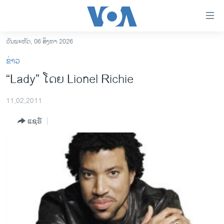
ລິ້ງ
ສຳຫລັບ
ເຂົ້າ
ວັນພະຫັດ, 06 ສິງຫາ 2026
ຫາ
ໂຮມເພຈ
ຂ່າວ
ຂ້າມ
ລາວ
“Lady” ໂດຍ Lionel Richie
ຂ້າມ
ອາເມຣິກາ
ຂ້າມ
11,02,2011
ໄປ
ການເລືອກຕັ້ງ ປະທານາທີບໍດີ ສະຫະລັດ 2024
ຫາ
ແຊຣ໌
ຂ່າວ​ຈີນ
ຊອກ
ຄົ້ນ
ໂລກ
ເອເຊຍ
ອິດສະຫຼະພາບດ້ານການຂ່າວ
ຊີວິດຊາວລາວ
ຊຸມຊົນຊາວລາວ