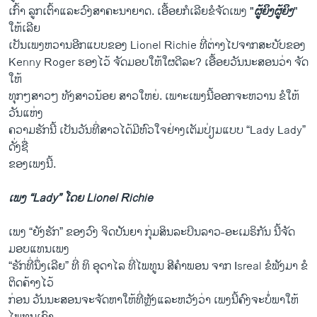
ເກົ້າ ລູກເຕົ້າແລະວົງສາຄະນາຍາດ. ເອື້ອຍກໍເລີຍຂໍຈັດເພງ "
ຜູ້ຍິງຜູ້ຍິງ
"
ໃຫ້ເລີຍ
ເປັນເພງຫວານອີກແບບຂອງ Lionel Richie ທີ່ຕ່າງໄປຈາກສະບັບຂອງ
Kenny Roger ຮອງໄວ້ ຈັດມອບໃຫ້ໃຜດີລະ? ເອື້ອຍວັນນະສອນວ່າ ຈັດ
ໃຫ້
ທຸກໆສາວໆ ທັງສາວນ້ອຍ ສາວໃຫຍ່. ເພາະເພງນີ້ອອກຈະຫວານ ຂໍໃຫ້
ວັນແຫ່ງ
ຄວາມຮັກນີ້ ເປັນວັນທີ່ສາວໄດ້ມີຫົວໃຈຢ່າງເຕັມປ່ຽມແບບ “Lady Lady”
ດັ່ງຊື່
ຂອງເພງນີ້.
ເພງ “Lady” ໂດຍ Lionel Richie
ເພງ “ຍັງຮັກ” ຂອງວົງ ຈິດປັນຍາ ກຸ່ມສິນລະປິນລາວ-ອະເມຣິກັນ ນີ້ຈັດ
ມອບແທນເພງ
“ຮັກທີ່ນຶ່ງເລີຍ” ທີ່ ທິ ອຸດາໄລ ທີ່ໄພທູນ ສີຄໍາພອນ ຈາກ Isreal ຂໍຟັງມາ ຂໍ
ຕິດຄ້າງໄວ້
ກ່ອນ ວັນນະສອນຈະຈັດຫາໃຫ້ທີ່ຫຼັງແລະຫວັງວ່າ ເພງນີ້ຄົງຈະບໍ່ພາໃຫ້