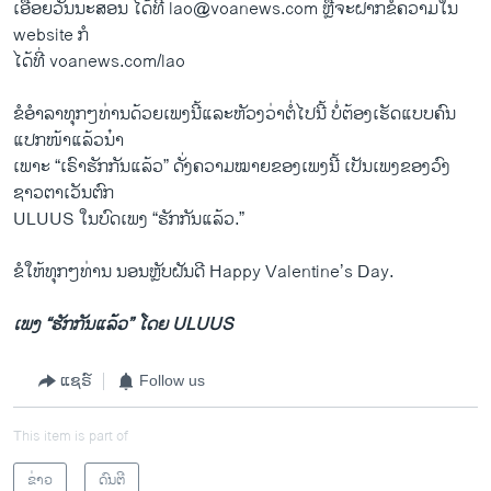
ເອື້ອຍ​ວັນນະ​ສອນ ​ໄດ້​ທີ່​ lao@voanews.com ຫຼືຈະ​ຝາກ​ຂໍ້ຄວາມ​ໃນ​
website ກໍ
ໄດ້​ທີ່ voanews.com/lao
ຂໍ​ອໍາ​ລາ​ທຸກໆ​ທ່ານດ້ວຍເພງນີ້​ແລະ​ຫັວງວ່າ​ຕໍ່​ໄປ​ນີ້ ບໍ່​ຕ້ອງ​ເຮັດ​ແບບ​ຄົນ​
ແປກ​ໜ້າ​ແລ້ວນ໋າ
ເພາະ “​ເຣົາຮັກ​ກັນ​ແລ້ວ” ດັ່ງ​ຄວາມ​ໝາຍ​ຂອງ​ເພງ​ນີ້ ເປັນ​ເພງ​ຂອງ​ວົງ​
ຊາວ​ຕາ​ເວັນ​ຕົກ
ULUUS ​ໃນ​ບົດ​ເພງ “ຮັກ​ກັນ​ແລ້ວ.”
ຂໍ​ໃຫ້​ທຸກໆ​ທ່ານ ນອນ​ຫຼັບ​ຝັນ​ດີ Happy Valentine’s Day.
ເພງ “ຮັກ​ກັນ​ແລ້ວ” ໂດຍ ULUUS
ແຊຣ໌
Follow us
This item is part of
ຂ່າວ
ດົນຕີ