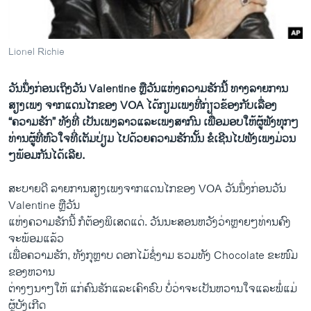
ວິທະຍາສາດ-ເທັກໂນໂລຈີ
ທຸລະກິດ
Lionel Richie
ພາສາອັງກິດ
ວີດີໂອ
ວັນນຶ່ງກ່ອນເຖິງວັນ Valentine ຫຼືວັນແຫ່ງຄວາມຮັກນີ້ ທາງລາຍການ
ສຽງເພງ ຈາກແດນໄກຂອງ VOA ໄດ້ກຽມເພງທີ່ກ່ຽວຂ້ອງກັບເລື່ອງ
ສຽງ
“ຄວາມຮັກ” ທັງທີ່ ເປັນເພງລາວແລະເພງສາກົນ ເພື່ອມອບໃຫ້ຜູ້ຟັງທຸກໆ
ທ່ານຜູ້ທີ່ຫົວໃຈທີ່ເຕັມປ່ຽມ ໄປດ້ວຍຄວາມຮັກນັ້ນ ຂໍເຊີນໄປຟັງເພງມ່ວນ
ລາຍການກະຈາຍສຽງ
ຕິດຕາມພວກເຮົາ ທີ່
ໆພ້ອມກັນໄດ້ເລີຍ.
ລາຍງານ
ສະບາຍດີ ລາຍການສຽງເພງຈາກແດນໄກຂອງ VOA ວັນນຶ່ງກ່ອນວັນ
Valentine ຫຼືວັນ
ພາສາຕ່າງໆ
ແຫ່ງຄວາມຮັກນີ້ ກໍຕ້ອງພິເສດແດ່. ວັນນະສອນຫວັງວ່າຫຼາຍໆທ່ານຄົງ
ຈະພ້ອມແລ້ວ
ເພື່ອຄວາມຮັກ, ທັງກຸຫຼາບ ດອກໄມ້ຊໍ່ງາມ ຮວມທັງ Chocolate ຂະໜົມ
ຂອງຫວານ
ຕ່າງໆນາໆໃຫ້ ແກ່ຄົນຮັກແລະເຄົາຣົບ ບໍ່ວ່າຈະເປັນຫວານໃຈແລະພໍ່ແມ່
ຜູ້ບັງເກີດ