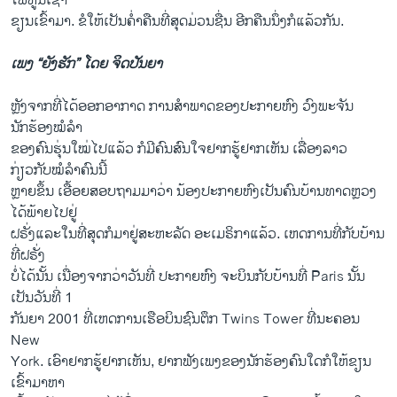
ໄພທູນເຊົາ
ຂຽນເຂົ້າມາ. ຂໍໃຫ້ເປັນຄໍ່າຄືນທີ່ສຸດມ່ວນຊື່ນ ອີກຄືນນຶ່ງກໍແລ້ວກັນ.
ເພງ “ຍັງຮັກ” ໂດຍ ຈິດປັນຍາ
ຫຼັງຈາກທີ່ໄດ້ອອກອາກາດ ການສໍາພາດຂອງປະກາຍຫົງ ວົງພະຈັນ
ນັກຮ້ອງໝໍລໍາ
ຂອງຄົນຮຸ່ນໃໝ່ໄປແລ້ວ ກໍມີຄົນສົນໃຈຢາກຮູ້ຢາກເຫັນ ເລື່ອງລາວ
ກ່ຽວກັບໝໍລໍາຄົນນີ້
ຫຼາຍຂຶ້ນ ເອື້ອຍສອບຖາມມາວ່າ ນ້ອງປະກາຍຫົງເປັນຄົນບ້ານທາດຫຼວງ
ໄດ້ພ້າຍໄປຢູ່
ຝຣັ່ງແລະໃນທີ່ສຸດກໍມາຢູ່ສະຫະລັດ ອະເມຣິກາແລ້ວ. ເຫດການທີ່ກັບບ້ານ
ທີ່ຝຣັ່ງ
ບໍ່ໄດ້ນັ້ນ ເນື່ອງຈາກວ່າວັນທີ່ ປະກາຍຫົງ ຈະບິນກັບບ້ານທີ່ Paris ນັ້ນ
ເປັນວັນທີ່ 1
ກັນຍາ 2001 ທີ່ເຫດການເຮືອບິນຊົນຕຶກ Twins Tower ທີ່​ນະຄອນ
New
York. ​ເອົາ​ຢາກ​ຮູ້​ຢາກ​ເຫັນ, ຢາກ​ຟັງ​ເພງ​ຂອງ​ນັກ​ຮ້ອງ​ຄົນ​ໃດ​ກໍ​ໃຫ້​ຂຽນ​
ເຂົ້າ​ມາ​ຫາ