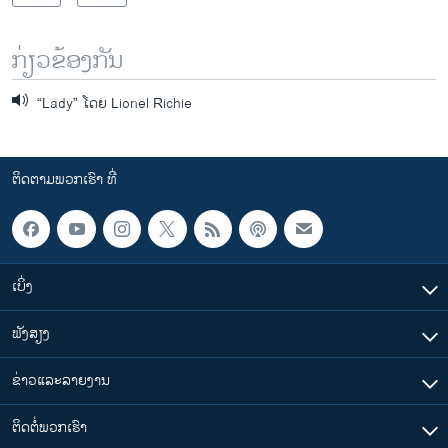
ກ່ຽວຂ້ອງກັນ
“Lady” ໂດຍ Lionel Richie
ຕິດຕາມພວກເຮົາ ທີ່
ເບິ່ງ
ຟັງສຽງ
ຂ່າວແລະລາຍງານ
ຕິດຕໍ່ພວກເຮົາ