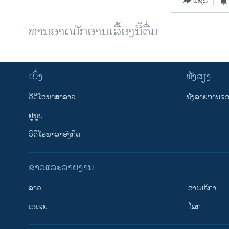
ແຊຣ໌
ທ່ານອາດມັກອ່ານເລື້ອງນີ້ຕື່ມ
ເບິ່ງ
ຟັງສຽງ
ວີດີໂອພາສາລາວ
ຟັງລາຍການຂອງ
ຢູທູບ
ວີດີໂອພາສາອັງກິດ
ຂ່າວແລະລາຍງານ
ລາວ
ອາເມຣິກາ
ເອເຊຍ
ໂລກ