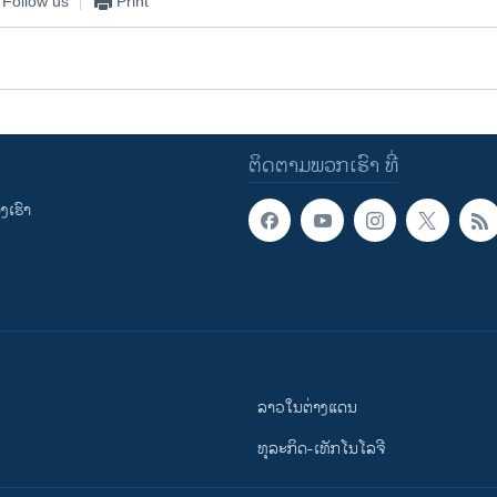
Follow us
Print
ຕິດຕາມພວກເຮົາ ທີ່
ເຮົາ
ລາວໃນຕ່າງແດນ
ທຸລະກິດ-ເທັກໂນໂລຈີ