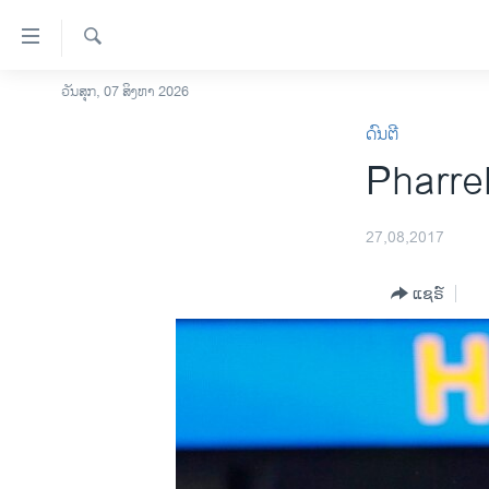
ລິ້ງ
ສຳຫລັບ
ເຂົ້າ
ຄົ້ນຫາ
ວັນສຸກ, 07 ສິງຫາ 2026
ໂຮມເພຈ
ຫາ
ດົນຕີ
ລາວ
ຂ້າມ
Pharrel
ຂ້າມ
ອາເມຣິກາ
ຂ້າມ
ການເລືອກຕັ້ງ ປະທານາທີບໍດີ ສະຫະລັດ
ໄປ
2024
27,08,2017
ຫາ
ຂ່າວ​ຈີນ
ຊອກ
ແຊຣ໌
ຄົ້ນ
ໂລກ
ເອເຊຍ
ອິດສະຫຼະພາບດ້ານການຂ່າວ
ຊີວິດຊາວລາວ
ຊຸມຊົນຊາວລາວ