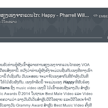
ຟັງລາຍການສຽງເພງຈາກແດນໄກ: Happy - Pharrell Williams
EMBE
າ ວີໂອເອລາວ
No media source currently available
EMBED
ຮັບ​ທ່ານ​ຜູ້​ຟັງ​ເຂົ້າ​ສູ່​ລາຍການ​ສຽງ​ເພງ​ຈາກ​ແດນ​ໄກ​ຂອງ VOA
ືອນ​ສິງ​ຫາ​ນີ້.​ ຫວັງ​ວ່າ​ທ່ານ​ຜູ້​ຟັງຄົງ​ຈະ​ມ່ວນ​ຊື່ນ​ກັບ​ເພງ​ທີ່​ທາງເຮົາ
​ນີ້ ກໍ​ເຊັ່ນ​ກັນ ວັນນະ​ສອນ ຈະມາ​ຈັດ​ເພງ​ສາກົນ​ທີ່​ກຳລັງ​ເປັນ​ທີ່​
 ​ໃຫ້​ໄດ້​ຮັບ​ຟັງ​ກັນ. ​ເພງ​ທຳ​ອິດ​ນີ້ ຈະ​ແມ່ນ​ເພງ
Happy
ທີ່​ຂັບ​ຮ້ອງ​
lliams
ຊຶ່ງ music video ​ເພງ​ນີ້ ​ໄດ້ເຂົ້າຮອບຊີງ​ລາງວັນ ສຳ​ຫຼັບ
c Awards ປີ 2014 ​ໃນ​ຖານະ Best Male Video ​ແລະ Video
​ຄວາມ​ວ່າ ລາງວັນ​ດີ​ເດັ່ນ​ສຳ​ຫຼັບ​ວີ​ດີ​ໂອຊາຍ​ ​ແລະ​ວີ​ດີ​ໂອ​ປະຈຳ​ປີ
​ໄດ້​ຮັບ​ລາງວັນ Grammy Award ສຳ​ຫຼັບ Best Music Video ຄັ້ງ​ທີ