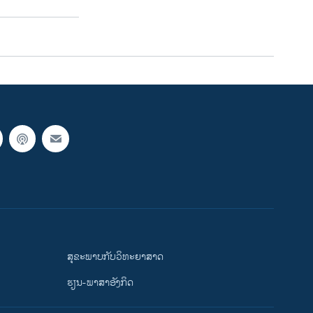
ສຸຂະພາບກັບວິທະຍາສາດ
ຮຽນ-ພາສາອັງກິດ