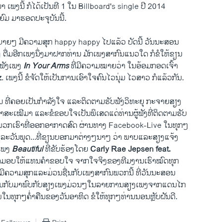
ມາ ​ເພງ​ນີ້ ກໍ​ໄດ້ເປັນ​ທີ 1 ​ໃນ Billboard's single ປີ 2014 ​
ົມ ມາ​ຮອດ​ປະຈຸ​ບັນ​ນີ້.
າຍໆ ມີ​ຄວາມສຸກ happy happy ​ໄປ​ແລ້ວ ບັດ​ນີ້ ວັນນະ​ສອນ
ຕື່ມ​ອີກເພງ​ນຶ່ງ​ມາຝາກ​ທ່ານ​ ມັກ​ເພງ​ສາກົນ​ແນວ​ໃດ ກໍ​ຂໍ​ໃຫ້​ຂຽນ​
​ຟັງ​ເພງ
In Your Arms
ທີ່​ມີ​ຄວາມ​ໝາຍວ່າ ​ໃນ​ອ້ອມ​ກອດ​ເຈົ້າ
z
. ​ເພງ​ນີ້ ຂໍ​ຈັດ​ໃຫ້​ເປັນ​ການເອົາ​ໃຈ​ຄົນ​ໄວ​ນຸ່ມ ​ໄວ​ສາວ ກໍ​ແລ້ວ​ກັນ.
ີ່​ຄອຍ​ເປັນ​ກຳລັງ​ໃຈ ​ແລະ​ຕິດຕາມ​ຮັບ​ຟັງ​ວິທະຍຸ ກະຈາຍສຽງ
ເໝີ​ມາ ​ແລະ​ຂໍ​ຂອບ​ໃຈ​ເປັນ​ພິ​ເສດ​ແດ່​ທ່ານ​ຜູ້​ຟັງ​ທີ່​ຕິດຕາມ​ຮັບ​
ວກ​ເຮົາທີ່​ອອກ​ອາກາດ​ສົດ ຜ່ານ​ທາງ Facebook-Live ​ໃນ​ທຸກໆ
ແລະ​ວັນ​ພຸດ...ທີ່​ຂຽນ​ບອກ​ມາ​ຕ່າງໆ​ນາໆ ​ວ່າ ພາບ​ແລະສຽງ​ແຈ້ງ
ດ​ເພງ
Beautiful
ທີ່ຂັບ​ຮ້ອງ​ໂດຍ
Carly Rae Jepsen feat.
​ອບ​ໃຫ້​ແທນ​ຄຳ​ຂອບໃຈ ຈາກ​ໃຈ​ຈິງ​ຂອງ​ທີ​ມງານ​ເຮົາ​ໝົດ​ທຸກ
ນມີຄວາມສຸກ​ແລະ​ມ່ວນ​ຊື່ນ​ກັບ​ເພງ​ສາ​ກົນ​ພວກ​ນີ້ ທີ່​ວັນນະ​ສອນ
່າລືມກັບມາພົບກັບສຽງເພງມ່ວນໆໃນລາຍການສຽງເພງຈາກແດນໄກ
ໃນທຸກໆຄໍ່າຄືນຂອງວັນອາທິດ​ ຂໍໃຫ້ທຸກໆ​ທ່ານ​ນອນ​ຫຼັບ​ຝັນ​ດີ​.