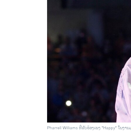
ວິທະຍາສາດ-ເທັກໂນໂລຈີ
ທຸລະກິດ
ພາສາອັງກິດ
ວີດີໂອ
ສຽງ
ລາຍການກະຈາຍສຽງ
ລາຍງານ
Pharrell Williams ທີ່ຂັບຮ້ອງເພງ "Happy" ໃນງານ