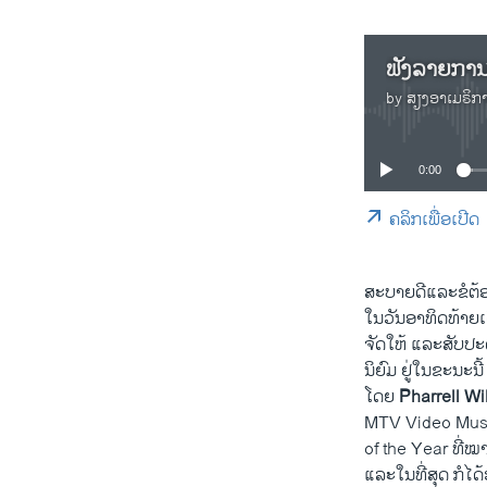
by
ສຽງອາເມຣິກ
0:00
ຄລິກເພື່ອເປີດ
ສະບາຍດີ​ແລະຂໍ​ຕ້ອນ
​ໃນ​ວັນ​ອາທິດ​ທ້າຍ​ເດ
ຈັດ​ໃຫ້ ​ແລະ​ສັບປະດາ
ນິຍົມ ຢູ່​ໃນ​ຂະນະ​ນີ້
ໂດຍ
Pharrell Wi
MTV Video Musi
of the Year ​ທີ່​ໝາຍ
​ແລະ​ໃນ​ທີ່​ສຸດ ກໍ