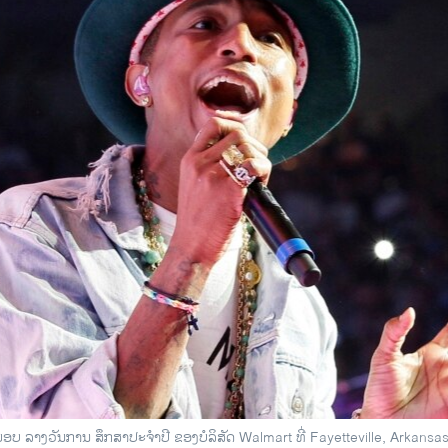
ມອບ ລາງວັນການ ສຶກສາປະຈຳປີ ຂອງບໍລິສັດ Walmart ທີ່ Fayetteville, Arkansas,