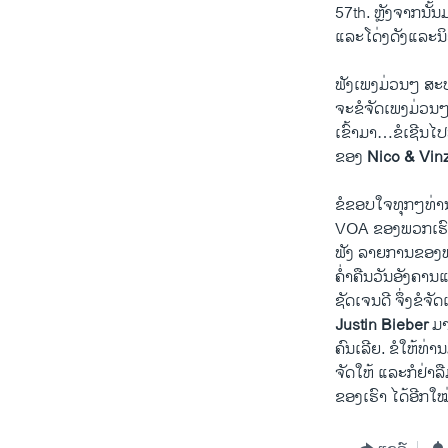
57th. ຫຼັງ​ຈາກ​ນັ້ນ​
ແລະໂດ່ງດັງ​ແລະ​ນິຍ
ຟັງ​ເພງມ່ວນໆ ສະບ
ຈະຂໍ​ຈັດ​ເພງ​ມ່ວນໆ 
ເຂົ້າ​ມາ…ຂໍ​ເຊີນ​ໄປ
ຂອງ
Nico & Vin
ຂໍຂອບໃຈທຸກໆທ່ານ ທ
VOA ​ຂອງ​ພວກເຮົາສະ​
ຟັງ ລາຍການ​ຂອງ​ພ
ຄ່ຳ​ຄືນວັນ​ອັງຄານ​
​ຊັດ​ເຈນ​ດີ ຈຶ່ງ​ຂໍ​ຈັ
Justin Bieber
ມາມ
​ຄົນ​ເລີຍ. ຂໍໃຫ້ທ່າ
ຈັດ​ໃຫ້ ແລະກໍຢ
ຂອງ​ເຮົາ ໄດ້ອີກໃໝ່