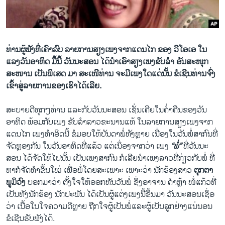
ວິທະຍາສາດ-ເທັກໂນໂລຈີ
ທຸລະກິດ
ພາສາອັງກິດ
ທ່ານຜູ້ຟັງທີ່ເຄົາລົບ ລາຍການສຽງເພງຈາກແດນໄກ ຂອງ ວີໂອເອ ໃນ
ແລງວັນອາທິດ ມື້ນີ້ ວັນນະສອນ ໄດ້ນໍາເອົາສຽງເພງຂັບລໍາ ອັນສະໜຸກ
ວີດີໂອ
ສະໜານ ເປັນພິເສດ ມາ ສະເໜີທ່ານ ຈະມີເພງໃດແດ່ນັ້ນ ຂໍເຊີນທ່ານຈົ່ງ
ສຽງ
ເຂົ້າສູ່ລາຍການຂອງເຮົາໄດ້ເລີຍ.
ລາຍການກະຈາຍສຽງ
ຕິດຕາມພວກເຮົາ ທີ່
ສະບາຍດີ​ທຸກໆທ່ານ ​ແລະ​ກັບວັນນະສອນ ​ເຊັ່ນ​ເຄີຍ​ໃນ​ຄໍ່າ​ຄືນ​ຂອງ​ວັນ​
ລາຍງານ
ອາທິດ ພ້ອມ​ກັບ​ເພງ ຂັບລໍາ​ລາວ​ຂະ​ນານ​ແທ້ ໃນ​ລາຍການສຽງ​ເພງ​ຈາກ​
ແດນ​ໄກ ເພງ​ທໍາ​ອິດ​ນີ້ ຂໍ​ມອບໃຫ້ບັນ​ດາ​ພໍ່​ທັງຫຼາຍ ເນື່ອງ​ໃນ​ວັນ​ພໍ່​ສາກົນ​ທີ່​
ຈັດ​ຫຼອງກັນ ​ໃນ​ວັນ​ອາທິດ​ທີ່​ແລ້ວ ​ແຕ່​ເນຶ່ອງຈາກ​ວ່າ ​ເພງ​
“ພໍ່”​
ທີ່​ວັນນະ​
ພາສາຕ່າງໆ
ສອນ ​ໄດ້​ຈັດ​ໃຫ້​ໄປ​ນັ້ນ ​ເປັນ​ເພງ​ສາກົນ ກໍ​ເລີຍ​ນໍາ​ເພງ​ລາວ​ທີ່​ກ່ຽວ​ກັບພໍ່ ທີ່​
ຫາ​ກໍ​ຈັດ​ທໍາ​ຂຶ້ນ​ໃໝ່ ​ເພື່ອ​ພໍ່​ໂດຍ​ສະ​ເພາະ ​ເພາະວ່າ ນັກ​ຮ້ອງ​ສາວ ​
ຕຸກ​ຕາ
ພູມິ​ວົງ
ບອກ​ມາ​ວ່າ ຕັ້ງ​ໃຈ​ໃຫ້​ອອກ​ທັນ​ວັນ​ພໍ່ ຊຶ່ງ​ອາຈານ ຄໍາ​ຫຼ້າ ໜໍ່​ແກ້ວ​ທີ່​
ເປັນ​ທັງ​ນັກ​ຮ້ອງ ນັກ​ປະພັນ ​ໄດ້​ເປັນ​ຜູ້​ແຕ່ງ​ເພງ​ນີ້​ຂຶ້ນ​ມາ ວັນນະ​ສອນເຊຶ່ອ​
ວ່າ ​ເນື້ອ​ໃນ​ໃຈຄວາມ​ດີ​ຫຼາຍ ຖືກ​ໃຈ​ຜູ້​ເປັນ​ພໍ່​ແລ​ະຜູ້​ເປັນ​ລູກ​ຢ່າງ​ແນ່ນອນ
ຂໍ​ເຊີນ​ຮັບ​ຟັງ​ໄດ້.