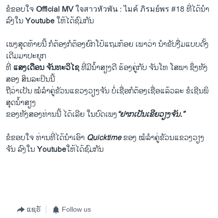
ຂໍຂອບໃຈ
Official MV
ใจสาวหัวพัน : ไมค์ ภิรมย์พร #18 ທີ່ໄດ້ນໍາ
ລົງໃນ
Youtube
ໃຫ້ໄດ້ຊົມກັນ
ເພງສຸດ​ທ້າຍນີ້ ກໍ​ຕ້ອງ​ກໍ​ຕ້ອງ​ຍົກໂປ້​ແຖມ​ກ້ອຍ ​ເພາ​ວ່າ ນໍາ​ຂັບ​ງື່ມ​ແບບ​ດັ້ງ​
ເດີມ​ມາ​ປະຍຸກ ​
ທີ່ ​
ແສງ​ເດືອນ ຈັນທະ​ວິ​ໄຊ
ທີ່​ມີ​ນໍ້າ​ສຽງ​ດີ ຮ້ອງ​ຄູ່​ກັບ ຈັນໂທ ​ໂສພາ ຊຶ່ງ​ທັງ​
ສອງ ສິນລະປິນ​ນີ້
ຖື​ວ່າ​ເປັນ ໝໍ​ລໍາ​ຄູ່​ຂັວນ​ແຂວງວຽງ​ຈັນ ບໍ່​ເຊື່ອ​ກໍຕ້ອງ​ເຊື່ອ​ແລ້ວ​ລະ​ ຂໍເຊີນພິ​
ສຸດ​ນໍ້າ​ສຽງ​
ຂອງ​ທັງສອງ​ທ່ານ​ນີ້ ​ໄດ້​ເລີຍ ​ໃນ​ບົດ​ເພງ
“ຢາກ​ເປັນ​ເຂີຍ​ວຽງ​ຈັນ.”
ຂໍຂອບໃຈ
ທ່ານທີ່ໄດ້ນໍາເອົາ
Quicktime
ຂອງ
ໝໍ​ລໍາ​ຄູ່​ຂັວນ​ແຂວງວຽງ​
ຈັນ ລົງໃນ
Youtube
ໃຫ້ໄດ້ຊົມກັນ
ແຊຣ໌
Follow us