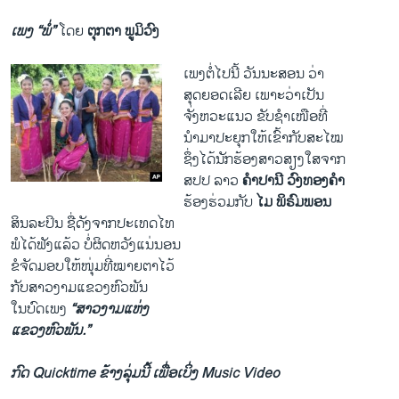
ເພງ “ພໍ່
”
ໂດຍ
ຕຸກ​ຕາ ພູມິ​ວົງ
​ເພງ​ຕໍ່​ໄປ​ນີ້ ວັນນະສອນ ວ່າ
ສຸດ​ຍອດ​ເລີຍ ເພາະວ່າ​ເປັນ
​ຈັ່ງ​ຫວະ​ແນວ ຂັບ​ຊໍາ​ເໜືອທີ່
ນໍາ​ມາ​ປະຍຸກໃຫ້​ເຂົ້າກັບ​ສະໄໝ
ຊຶ່ງ​ໄດ້​ນັກ​ຮ້ອງ​ສາວ​ສຽງ​ໃສ​ຈາກ
ສປປ ລາວ
ຄໍາ​ປານີ ວົງ​ທອງ​ຄໍາ
ຮ້ອງ​ຮ່ວມ​ກັບ ​
ໄມ ພິຣົມພອນ
ສິນລະປິນ ຊື່ດັງ​ຈາກປະ​ເທດ​ໄທ
ພໍ​ໄດ້​ຟັງ​ແລ້ວ ບໍ່ຜິດ​ຫວັງແນ່ນອນ
ຂໍ​ຈັດ​ມອບ​ໃຫ້​ໜຸ່ມ​ທີ່​ໝາຍ​ຕາໄວ້
ກັບ​ສາວ​ງາມແຂວງຫົວພັນ
​ໃນ​ບົດ​ເພງ
“ສາວ​ງາມ​ແຫ່ງ
​ແຂວ​ງຫົວພັນ.”
ກົດ Quicktime ຂ້າງລຸ່ມນີ້ ເພື່ອເບິ່ງ Music Video