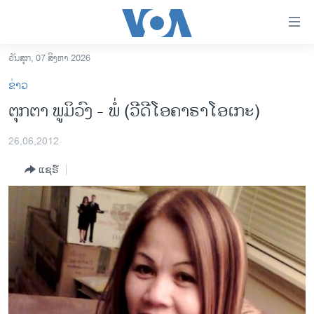
ລິ້ງ
ສຳຫລັບ
ເຂົ້າ
ວັນສຸກ, 07 ສິງຫາ 2026
ຫາ
ໂຮມເພຈ
ຂ່າວ
ຂ້າມ
ລາວ
ຕຸກ​ຕາ ພູມິ​ວົງ - ພໍ່ (ວີດີໂອຄາຣາໂອເກະ)
ຂ້າມ
ອາເມຣິກາ
ຂ້າມ
26,06,2012
ໄປ
ການເລືອກຕັ້ງ ປະທານາທີບໍດີ ສະຫະລັດ 2024
ຫາ
ແຊຣ໌
ຂ່າວ​ຈີນ
ຊອກ
ຄົ້ນ
ໂລກ
ເອເຊຍ
ອິດສະຫຼະພາບດ້ານການຂ່າວ
ຊີວິດຊາວລາວ
ຊຸມຊົນຊາວລາວ