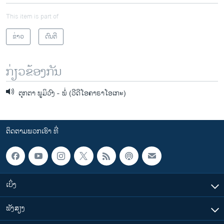
This item is part of
ຂ່າວ
ດົນຕີ
ກ່ຽວຂ້ອງກັນ
ຕຸກ​ຕາ ພູມິ​ວົງ - ພໍ່ (ວີດີໂອຄາຣາໂອເກະ)
ຕິດຕາມພວກເຮົາ ທີ່
ເບິ່ງ
ຟັງສຽງ