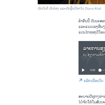
ນັກ​ດົນ​ຕີ ນັກ​ຮ້ອງ ແລະນັກຫຼິ້ນປີອາ​ໂນ Diana Krall
ຄ່ຳຄືນ​ນີ້​ ວັນນະ​
ແລະແນວເພງອື່ນໆ 
ແດນໄກຂອງວີ​ໂອ​ເ
by
ສຽງອາເມຣິກ
0:00
ຄລິກເພື່ອເປີດ
ສະບາຍ​ດີທຸກໆ​ທ່ານ​
ໄດ້​ຈັດ​ໃຫ້​ໃນ​ສັບ​ປະ