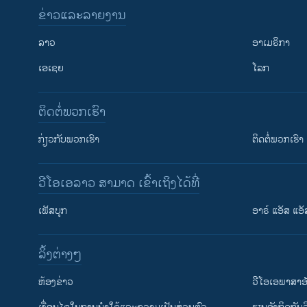
ຂ່າວແລະລາຍງານ
ລາວ
ອາເມຣິກາ
ເອເຊຍ
ໂລກ
ຕິດຕໍ່ພວກເຮົາ
ກ່ຽວກັບພວກເຮົາ
ຕິດຕໍ່ພວກເຮົາ
ວີໂອເອລາວ ສາມາດ ເຂົ້າເຖິງໄດ້ທີ່
ເຟັສບຸກ
ອາຣ໌ ແອັສ ແອັ
​ລິ້ງ​ຕ່າງໆ
ຕິດຕາມພວກເຮົາ ທີ່
​ຫ້ອງ​ຂ່າວ
ວີ​ໂອ​ເອ​ພາ​ສາ​ອ