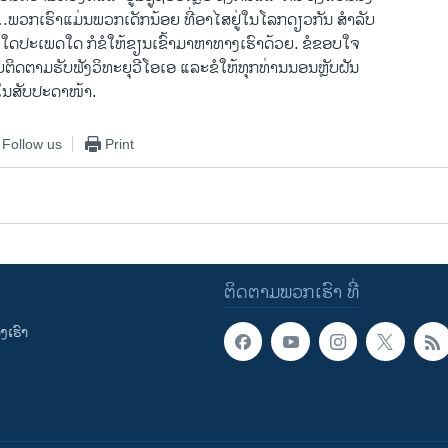
ວ່າ…ພວກ​ເຮົາ​ແມ່ນ​ພວກ​ເດັກ​ນ້ອຍ ທີ່​ອາ​ໄສ​ຢູ່​ໃນ​ໂລກ​ດຽວ​ກັນ ​ສຳ​ລັບ​
ເພງ​ໃດປະ​ເພດ​ໃດ ກໍ​ຂໍ​ໃຫ້​ຂຽນ​ເຂົ້າ​ມາ​ຫາ​ທາງ​ເຮົາ​ດ້ວຍ. ຂໍ​ຂອບ​ໃຈ ​
່​ຄອຍ​ຕິດຕາມ​ຮັບ​ຟັງ​ວິທະຍຸ​ວີ​ໂອ​ເອ ​ແລະ​ຂໍໃຫ້ທຸກທ່ານນອນຫຼັບຝັນ
ໃນ​ສັບ​ປະດາ​ໜ້າ.
Follow us
Print
ຕິດຕາມພວກເຮົາ ທີ່
ເຮົາ