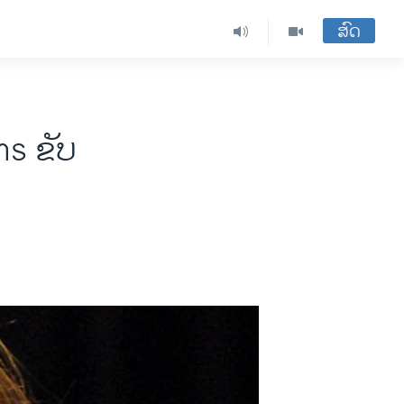
ສົດ
s ຂັບ​