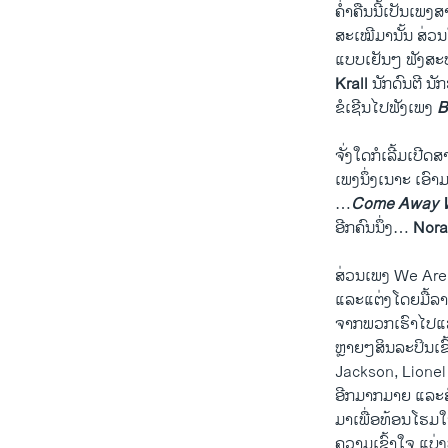
ຄ່ຳ​ຄືນ​ນີ້​ເປັນ​ເພງ
ສະ​ເໝີ​ມາ​ນັ້ນ ສ່ວນ​
ແບບ​ເຢັນໆ ຟັງ​ສະ​ບ
Krall
ນັກ​ດົນ​ຕີ ນັກ
ຂໍ​ເ​ຊີນ​ໄປ​ຟັງ​ເພງ
B
ຈັ່ງ​ໃດ​ກໍ​ເລີ້ມ​ເປີ
​ເພງ​ນຶ່ງ​ເນາະ ເອົາ
…
Come Away W
ອີກ​ຄົນ​ນຶ່ງ…
Nora
​ສ່ວນ​ເພງ We Are Th
ແລະ​ແຕ່ງ​ໂດຍມື້​ລາງ
​ຈາກ​ພວກ​ເຮົາ​ໄປ​ແລ້ວ
ຫຼາຍໆ​ສິນ​ລະ​ປິນ​ເຂ
Jackson, Lionel
ອີກ​ມາກ​ມາຍ ແລະ​ສ
​ມາ​ເພື່ອ​ທ້ອນ​ໂຮມ​ໃ
​ຄວາມເຂົ້າ​ໃຈ ແບ່ງ​ປ