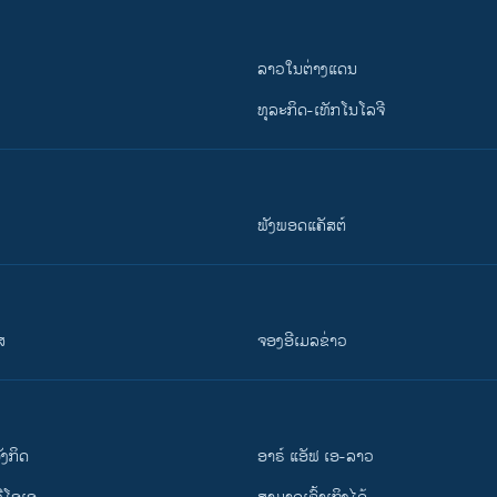
ລາວໃນຕ່າງແດນ
ທຸລະກິດ-ເທັກໂນໂລຈີ
ຟັງພອດແຄັສຕ໌
ສ
ຈອງອີເມລຂ່າວ
ັງ​ກິດ
ອາຣ໌ ແອັຟ ເອ-ລາວ