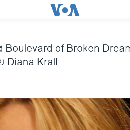
໊ສ Boulevard of Broken Dream
ຍ Diana Krall