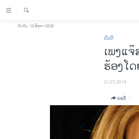
ລິ້ງ
ສຳຫລັບ
ເຂົ້າ
ຄົ້ນຫາ
ວັນຈັນ, 10 ສິງຫາ 2026
ໂຮມເພຈ
ຫາ
ດົນຕີ
ລາວ
ຂ້າມ
ເພງ​ແຈ
ຂ້າມ
ອາເມຣິກາ
ຂ້າມ
ການເລືອກຕັ້ງ ປະທານາທີບໍດີ ສະຫະລັດ
ຮ້ອງ​ໂດ
ໄປ
2024
ຫາ
ຂ່າວ​ຈີນ
ຊອກ
21,07,2019
ຄົ້ນ
ໂລກ
ແຊຣ໌
ເອເຊຍ
ອິດສະຫຼະພາບດ້ານການຂ່າວ
ຊີວິດຊາວລາວ
ຊຸມຊົນຊາວລາວ