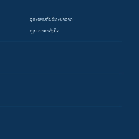
ສຸຂະພາບກັບວິທະຍາສາດ
ຮຽນ-ພາສາອັງກິດ