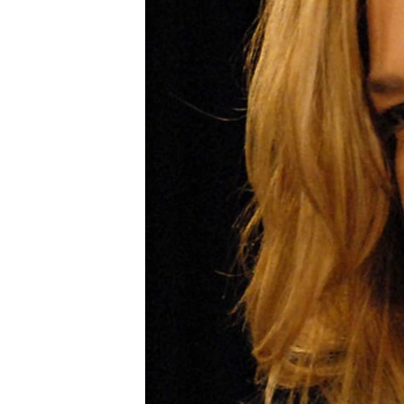
ວິທະຍາສາດ-ເທັກໂນໂລຈີ
ທຸລະກິດ
ພາສາອັງກິດ
ວີດີໂອ
ສຽງ
ລາຍການກະຈາຍສຽງ
ລາຍງານ