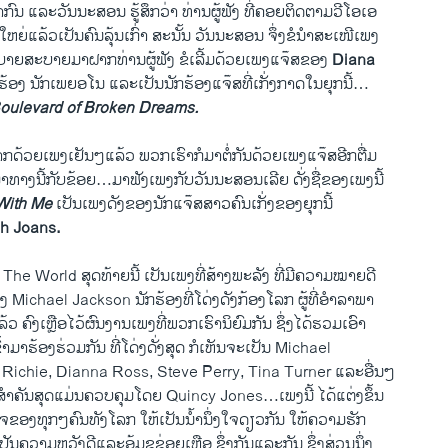
​ສາ​ກົນ ແລະ​ວັນ​ນະ​ສອນ ຮູ້​ສຶກວ່າ ທ່ານ​ຜູ້​ຟັງ ທີ່​ຄອຍ​ຕິດ​ຕາມ​ວີ​ໂອ​ເອ
ໃຫຍ່​ແລ້ວ​ເປັນ​ຄົນ​ລຸ້ນ​ເກົ່າ ສະ​ນັ້ນ ວັນ​ນະ​ສອນ ຈຶ່ງ​ຂໍນຳ​ສະ​ເໜີ​ເພງ
າຍ​ສະ​ບາຍ​ມາ​ຝາກ​ທ່ານ​ຜູ້​ຟັງ ຂໍ​ເລີ້ມ​ດ້ວຍ​ເພງ​ແຈ໊ສ​ຂອງ
Diana
​ຮ້ອງ ນັກເ​ພຍອ​ໂນ ແລະ​ເປັນ​ນັກ​ຮ້ອງ​ແຈ໊ສ​ທີ່​ເກັ່ງ​ກາດ​ໃນ​ຍຸກ​ນີ້…
oulevard of Broken Dreams.
ດ​ສາກ​ດ້ວຍ​ເພງ​ເຢັນໆ​ແລ້ວ ພວກເຮົາກໍ​ມາຕໍ່​ກັນ​ດ້ວຍ​ເພງ​ແຈ໊ສ​ອີກຕື່ມ
​ມາທາງ​ນີ້ກັບຂ້ອຍ…ມາ​ຟັງ​ເພງກັບ​ວັນ​ນະ​ສອນ​ເລີຍ ດັ່ງ​ຊື່​ຂອງ​ເພງ​ນີ້
ith Me
ເປັນ​ເພງ​ດັງ​ຂອງ​ນັກ​ແຈ໊ສ​ສາວ​ຄົນ​ເກັ່ງ​ຂອງ​ຍຸກ​ນີ້
h Joans.
e World ສຸດ​ທ້າຍ​ນີ້ ເປັນ​ເພງ​ທີ່​ສ້າງ​ພະ​ລັງ ​ທີ່​ມີ​ຄວາມ​ໝາຍ​ດີ
 Michael Jackson ນັກ​ຮ້ອງ​ທີ່​ໂດ່ງ​ດັງ​ກ້ອງ​ໂລກ ຜູ້​ທີ່​ອຳ​ລາ​ພາ
 ຄົງ​ເຫຼືອ​ໄວ້​ຜົນ​ງານ​ເພງ​ທີ່​ພວກ​ເຮົາ​ນິ​ຍົມ​ກັນ ຊຶ່ງ​ໄດ້​ຮວມ​ເອົາ​
ົ້າມາ​ຮ້ອງຮ່ວມ​ກັນ ທີ່​ໂດ່ງດັ່ງສຸດ ກໍ​ເຫັນ​ຈະ​ເປັນ Michael
 Richie, Dianna Ross, Steve Perry, Tina Turner ແລະ​ອື່ນໆ
ຳ​ຄັນ​ສຸດ​ແມ່ນຄວບ​ຄຸມ​ໂດຍ Quincy Jones…ເພງ​ນີ້ ໄດ້​ແຕ່ງ​ຂຶ້ນ
ຈ​ຂອງ​ທຸກ​ໆ​ຄົນ​ທັງ​ໂລກ ໃຫ້​ເປັນ​ນ້ຳ​ນຶ່ງ​ໃຈ​ດຽວ​ກັນ ໃຫ້​ຄວາມ​ຮັກ
ັນ​ຄວາມຫວັງ​ດີແລະ​ອູ້ມ​ຊູ​ຊ່ອຍ​ເຫຼືອ ຊຶ່ງ​ກັນ​ແລະ​ກັນ ຊຶ່ງ​ສ່ວນ​ນຶ່ງ