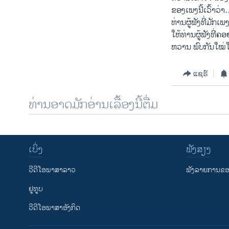
​ຂອງ​ເພງ​ນີ້​ເ​ວົ້າ​
ທ່ານ​ຜູ້​ຟັງ​ທີ່​ມັກ​
ໃຫ້​ທ່ານ​ຜູ້​ຟັງ​ທີ
ຫວານ ພົບ​ກັນ​ໃໝ່​
ແຊຣ໌
ທ່ານອາດມັກອ່ານເລື້ອງນີ້ຕື່ມ
ເບິ່ງ
ຟັງສຽງ
ວີດີໂອພາສາລາວ
ຟັງລາຍການຂອງ
ຢູທູບ
ວີດີໂອພາສາອັງກິດ