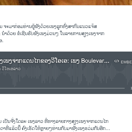
ສອນ ຈະມາກ່ອມທ່ານຜູ້ຟັງດ້ວຍເພງ​ລູກ​ທົ່ງ​ສາ​ກົນ​ແນວ​ແຈ໊ສ​ ​
ນຳ​ດ້ວຍ ຂໍ​ເຊີນຮັບ​ຟັງ​ເພງ​ມ່ວນໆ ​ໃນລາຍການສຽງເພງຈາກ
ອ.
ລາຍ​ການ​ສຽງ​ເພງ​ຈາກ​ແດນ​ໄກ​ຂອງວີ​ໂອ​ເອ: ​ເພງ Boulevard of Broken Dreams ຂັບ​ຮ້ອງ​ໂດຍ Diana Krall
EMBE
າ ວີໂອເອລາວ
No media source currently available
EMBED
 ​ເປັນ​ຈັ່ງ​ໃດ​ລະ ​ເພງ​ລາວ ທີ່​ທາງ​ລາຍ​ກາງ​ສຽງ​ເພງ​ຈາກ​ແດນ​ໄກ
​ດາ​ທີ່​ແລ້ວ​ນີ້ ຄົງ​ເຮັດ​ໃຫ້​ຫຼາຍໆ​ທ່ານ​ກັບ​ມາ​ຟັງ​ເພງ​ຮ​ວ່ມ​ກັນ​ອີກ…