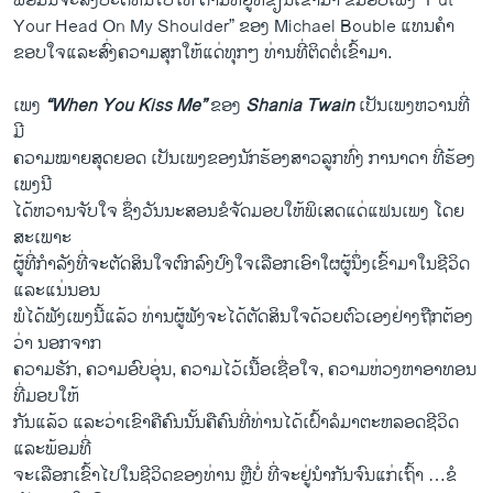
ພ້ອມ​ນີ້​ຈະ​ສົ່ງ​ປະຕິທິນ​ໄປ​ໃຫ້ ຕາມ​ທີ່ຢູ່​ທີ່ຂຽນ​ເຂົ້າ​ມາ ຂໍ​ມອບ​ເພງ “Put
Your Head On My Shoulder” ຂອງ Michael Bouble ​ແທນ​ຄໍາ​
ຂອບ​ໃຈ​ແລະ​ສົ່ງ​ຄວາມສຸກ​ໃຫ້​ແດ່​ທຸກໆ ທ່ານ​ທີ່​ຕິດ​ຕໍ່​ເຂົ້າ​ມາ.
ເພງ
“When You Kiss Me”
ຂອງ
Shania Twain
ເປັນ​ເພງຫວານ​ທີ່
ມີ
ຄວາມໝາຍສຸດຍອດ ເປັນເພງຂອງນັກ​ຮ້ອງ​ສາວລູກ​ທົ່ງ ກາ​ນາ​ດາ ທີ່​ຮ້ອງ​
ເພງ​ນີ
ໄດ້​ຫວານ​ຈັບ​ໃຈ ຊຶ່ງ​ວັນນະ​ສອນ​ຂໍຈັດ​ມອບ​ໃຫ້ພິ​ເສດ​ແດ່​ແຟນ​ເພງ ​ໂດຍ​
ສະ​ເພາະ
ຜູ້ທີ່​ກໍາລັງ​ທີ່​ຈະ​ຕັດສິນ​ໃຈຕົກລົງປົງໃຈ​ເລືອກເອົາໃຜຜູ້ນຶ່ງເຂົ້າມາໃນຊີວິດ
ແລະແນ່ນອນ
ພໍ​ໄດ້ຟັງເພງ​ນີ້​ແລ້ວ ​ທ່ານ​ຜູ້​ຟັງຈະ​ໄດ້​ຕັດສິນ​ໃຈດ້ວຍຕົວ​ເອງຢ່າງຖືກຕ້ອງ
ວ່າ ນອກຈາກ
ຄວາມຮັກ, ຄວາມອົບອຸ່ນ, ຄວາມໄວ້ເນື້ອເຊື່ອໃຈ, ຄວາມຫ່ວງຫາອາທອນ
ທີ່ມອບໃຫ້
ກັນແລ້ວ ແລະວ່າເຂົາ​ຄື​ຄົນ​ນັ້ນ​ຄືຄົນທີ່ທ່ານໄດ້ເຝົ້າລໍມາຕະຫລອດຊີວິດ
ແລະພ້ອມທີ່
ຈະເລືອກ​ເຂົ້າໄປ​ໃນ​ຊີວິດ​ຂອງ​ທ່ານ ຫຼື​ບໍ່ ທີ່ຈະຢູ່ນໍາກັນຈົນແກ່ເຖົ້າ …ຂໍ