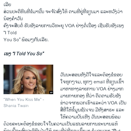
ເລີຍ
ສ່ວນ​ປະຕິທິນ​ທີ່​ຂໍ​ມາ​ນັ້ນ ຈະ​ຈັດ​ສົ່ງ​ໃຫ້ ຕາມ​ທີ່ຢູ່​ທີ່​ຂຽນ​ມາ ​ແລະ​ຫວັງ​ວ່າ​
ນ້ອງ​ຄໍ​າວັນ
ຄົງ​ຈະ​ສືບ​ຕໍ່ ຮັບ​ຟັງ​ລາຍການ​ວິທະຍຸ VOA ຢ່າງ​ຕໍ່​ເນື່ອງ ​ເຊີນ​ຮັບ​ຟັງ​ເພງ
“I Told
You So” ພ້ອມໆ​ກັນ​ເ​ລີ​ຍ.
ເພງ “I Told You So”
ວັນນະ​ສອນ​ທັງ​ດີ​ໃຈ​ແລະ​ຕ້ອງ​ຂໍ​ຂອບ​
ໃຈທຸກໆ​ຈມ, ທຸກໆ email ທີ່​ຂຽນ​ເຂົ້າ​
ມາ​ຫາ​ທາງ​ລາຍການ VOA ຢ່າງ​ມາກ​
ມາຍ​ກາຍ​ກອງ ​ທີ່ວ່າ ຕິດຕາມ​ຮັບ​ຟັງ​
“When You Kiss Me” -
ຂ່າວ​ຈາກ​ພວກ​ເຮົາ​ແລະ​ວ່າ VOA ​ເປັນ​
Shania Twain
ສື່​ທີ່​ໃຫ້​ຂໍ້​ມູນ​ຊັດ​ເຈນ ມີ​ທັງ​ສາຣະ ​ແລະ
ໃຫ້​ຄວາມ​ບັນ​ເທີງ ວັນນະ​ສອນ​ພ້ອມ​
ດ້ວຍ​ຄະນະ​ຕ້ອງ​ຂໍ​ຂອບ​ໃຈ​ໃນ​ຄວາມ​ເປັນ​ແຟນລາຍການ​ຂະ​ນານ​ແທ້