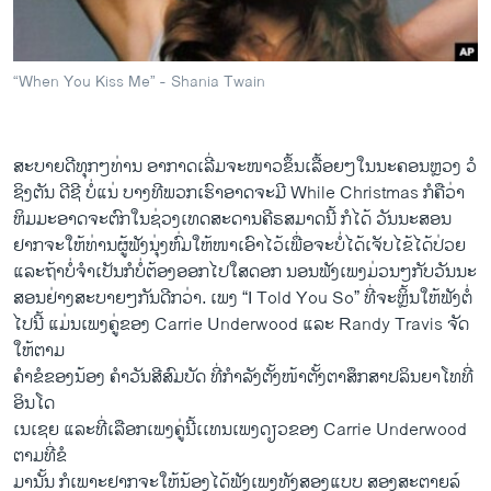
ວິທະຍາສາດ-ເທັກໂນໂລຈີ
ທຸລະກິດ
“When You Kiss Me” - Shania Twain
ພາສາອັງກິດ
ວີດີໂອ
ສະບາຍດີ​ທຸກໆທ່ານ ​ອາກາດເລີ່​ມຈະ​ໜາວ​ຂຶ້ນ​ເລື້ອຍໆ​ໃນ​ນະຄອນຫຼວງ ວໍ​
ສຽງ
ຊິງ​ຕັນ ດີ​ຊີ ບໍ່​ແນ່ ບາງ​ທີ​ພວກ​ເຮົາ​ອາດ​ຈະ​ມີ While Christmas ກໍ​ຄື​ວ່າ
ຫິມມະ​ອາດ​ຈະ​ຕົກ​ໃນ​ຊ່ວງ​ເທດ​ສະ​ດານ​ຄີຣສມາດ​ນີ້ ກໍ​ໄດ້ ວັນນະ​ສອນ​
ລາຍການກະຈາຍສຽງ
ຕິດຕາມພວກເຮົາ ທີ່
ຢາກຈະ​ໃຫ້​ທ່ານ​ຜູ້​ຟັງ​ນຸ່ງ​ຫົ່ມ​ໃຫ້​ໜາ​ເອົາ​ໄວ້​ເພື່ອ​ຈະ​ບໍ່​ໄດ້​ເຈັບ​ໄຂ້​ໄດ້​ປ່ວຍ​
ລາຍງານ
ແລະ​ຖ້າ​ບໍ່​ຈໍາ​ເປັນ​ກໍ​ບໍ່​ຕ້ອງ​ອອກ​ໄປ​ໃສ​ດອກ ນອນ​ຟັງ​ເພງ​ມ່ວນໆ​ກັບ​ວັນນະ​
ສອນ​ຢ່າງ​ສະບາຍ​ໆກັນ​ດີກ​ວ່າ. ​ເພງ “I Told You So” ທີ່​ຈະ​ຫຼິ້ນ​ໃຫ້​ຟັງ​ຕໍ່​
ໄປ​ນີ້ ​ແມ່ນ​ເພງ​ຄູ່​ຂອງ Carrie Underwood ​ແລະ Randy Travis ຈັດ​
ພາສາຕ່າງໆ
ໃຫ້​ຕາມ​
ຄໍາ​ຂໍ​ຂອງ​ນ້ອງ ຄໍາ​ວັນສີ​ສົມບັດ ທີ່​ກໍາລັງ​ຕັ້ງໜ້າ​ຕັ້ງ​ຕາ​ສຶກສາປລິນ​ຍາ​ໂທທີ່
ອິນ​ໂດ
ເນ​ເຊຍ ​ແລະ​ທີ່​ເລືອກ​ເພງ​ຄູ່​ນີ້​ເເທ​ນ​ເພງ​ດຽວ​ຂອງ Carrie Underwood
ຕາມ​ທີ່​ຂໍ
ມາ​ນັ້ນ ກໍ​ເພາະ​ຢາກ​ຈະ​ໃຫ້​ນ້ອງ​ໄດ້​ຟັງ​ເພງ​ທັງສອງ​ແບບ ສອງ​ສະ​ຕາຍ​ລ໌​