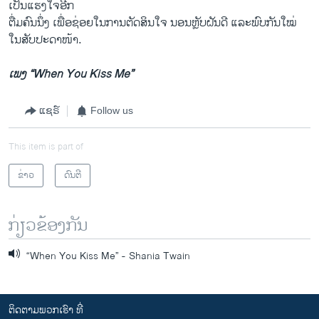
ເປັນແຮງໃຈອີກ
ຕື່ມຄົນນຶ່ງ ເພື່ອຊ່ອຍໃນການຕັດສິນໃຈ ນອນຫຼັບຝັນດີ ແລະພົບກັນໃໝ່
ໃນສັບປະດາໜ້າ.
ເພງ “When You Kiss Me”
ແຊຣ໌
Follow us
This item is part of
ຂ່າວ
ດົນຕີ
ກ່ຽວຂ້ອງກັນ
“When You Kiss Me” - Shania Twain
ຕິດຕາມພວກເຮົາ ທີ່