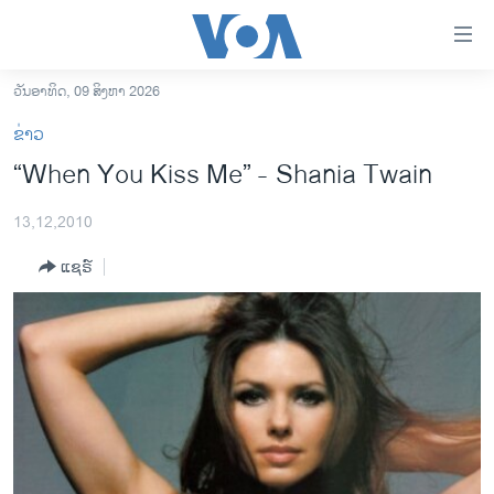
ລິ້ງ
ສຳຫລັບ
ເຂົ້າ
ວັນອາທິດ, 09 ສິງຫາ 2026
ຫາ
ໂຮມເພຈ
ຂ່າວ
ຂ້າມ
ລາວ
“When You Kiss Me” - Shania Twain
ຂ້າມ
ອາເມຣິກາ
ຂ້າມ
13,12,2010
ໄປ
ການເລືອກຕັ້ງ ປະທານາທີບໍດີ ສະຫະລັດ 2024
ຫາ
ແຊຣ໌
ຂ່າວ​ຈີນ
ຊອກ
ຄົ້ນ
ໂລກ
ເອເຊຍ
ອິດສະຫຼະພາບດ້ານການຂ່າວ
ຊີວິດຊາວລາວ
ຊຸມຊົນຊາວລາວ