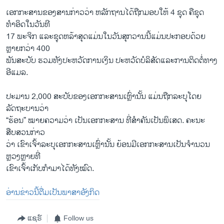
ເອກກະສານຂອງສານກ່າວວ່າ ຫລັກຖານໄດ້ຖືກມອບໃຫ້ 4 ຊຸດ ຄືຊຸດ
ທຳອິດໃນວັນທີ
17 ພະຈິກ ແລະຊຸດຫລ້າສຸດແມ່ນໃນວັນສຸກວານນີ້ແມ່ນປະກອບດ້ວຍ
ຫຼາຍກວ່າ 400
ພັນສະບັບ ຮວມທັງປະຫວັດການເງິນ ປະຫວັດບໍລິສັດແລະການຕິດຕໍ່ທາງ
ອີແມລ.
ປະມານ 2,000 ສະບັບຂອງເອກກະສານເຫຼົ່ານັ້ນ ແມ່ນຖືກລະບຸໂດຍ
ລັດຖະບານວ່າ
“ຮ້ອນ” ໝາຍຄວາມວ່າ ເປັນເອກກະສານ ທີ່ສຳຄັນເປັນພິເສດ. ຄະນະ
ສືບສວນກ່າວ
ວ່າ ເຂົາເຈົ້າລະບຸເອກກະສານເຫຼົ່ານັ້ນ ຍ້ອນມີເອກກະສານເປັນຈຳນວນ
ຫຼວງຫຼາຍທີ່
ເຂົາເຈົ້າເກັບກຳມາໄດ້ທັງໝົດ.
ອ່ານຂ່າວນີ້ຕື່ມເປັນພາສາອັງກິດ
ແຊຣ໌
Follow us