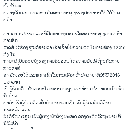
ພົວພັນລະ
ຫວ່າງຣັດເຊຍ ແລະຄະນະໂຄສະນາຫາສຽງຂອງປະທານາທິບໍດີດໍໂນລ
ທຣຳ.
ທ່ານມານາຟອຣທ໌ ແລະທີ່ປຶກສາຂອງຄະນະໂຄສະນາຫາສຽງທ່ານທຣຳ
ທ່ານຣິກ
ເກດສ໌ ໄດ້ຮ້ອງຮຽນຕໍ່ສານວ່າ ເຂົາເຈົ້າບໍ່ມີຄວາມຜິດ ໃນການຟ້ອງ 12 ກະ
ທົງ ໃນ
ຖານະທີ່ເປັນສ່ວນນຶ່ງຂອງການສືບສວນ ໂດຍທ່ານມັນເລີ ກ່ຽວກັບການ
ກ່າວຫາທີ່
ວ່າ ຣັດເຊຍໄດ້ແຊກແຊງເຂົ້າໃນການເລືອກຕັ້ງປະທານາທິບໍດີປີ 2016​
ແລະອາດ
ສົມຮູ້ຮ່ວມຄິດ ກັບຄະນະໂຄສະນາຫາສຽງ ຂອງທ່ານທຣຳ. ພວກເຂົາເຈົ້າ
ຖືກກ່າວ
ຫາວ່າ ສົມຮູ້ຮ່ວມຄິດເພື່ອທຳການຟອກເງິນ ສົມຮູ້ຮ່ວມຄິດຕໍ່ຕ້ານ
ສະຫະລັດ ແລະ
ບໍ່ໄດ້ຈົດທະບຽນ ເປັນຜູ້ຕາງໜ້າຕ່າງປະເທດ ຂອງອະດີດລັດຖະບານ ທີ່
ນິຍົມຣັດ