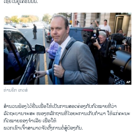
ເຊຍໃນຢູເຄຣນນັ້ນ.
ທ່ານຣິກ ເກດສ໌
ສຳນວນຟ້ອງໄດ້ຍື່ນເພື່ອໃຫ້ເປັນການສອດຄ່ອງກັບກົດໝາຍທີ່ວ່າ
ລັດຖະບານຈະສະ ໜອງຫລັກຖານທີ່ໄອຍະການເກັບກຳມາ ໃຫ້ແກ່ຄະນະ
ກົດໝາຍຂອງຈຳເລີຍ ເພື່ອໃຫ້
ພວກເຂົາເຈົ້າສາມາດຈັດຕັ້ງການຕໍ່ສູ້ປ້ອງກັນ.