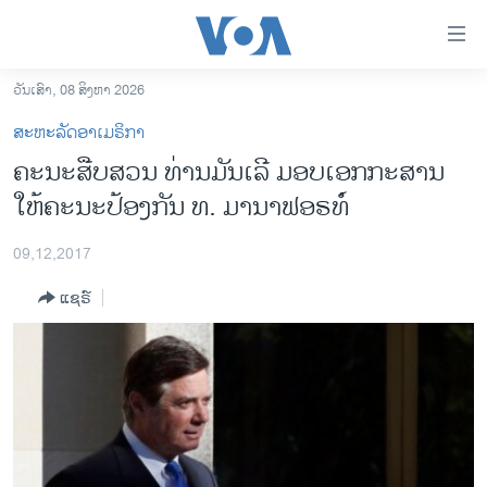
ລິ້ງ
ສຳຫລັບ
ເຂົ້າ
ວັນເສົາ, 08 ສິງຫາ 2026
ຫາ
ໂຮມເພຈ
ສະຫະລັດອາເມຣິກາ
ຂ້າມ
ລາວ
ຄະນະສືບສວນ ທ່ານມັນເລີ ມອບເອກກະສານ
ຂ້າມ
ອາເມຣິກາ
ໃຫ້ຄະນະປ້ອງກັນ ທ. ມານາຟອຣທ໌ໍ
ຂ້າມ
ໄປ
ການເລືອກຕັ້ງ ປະທານາທີບໍດີ ສະຫະລັດ 2024
ຫາ
09,12,2017
ຂ່າວ​ຈີນ
ຊອກ
ແຊຣ໌
ຄົ້ນ
ໂລກ
ເອເຊຍ
ອິດສະຫຼະພາບດ້ານການຂ່າວ
ຊີວິດຊາວລາວ
ຊຸມຊົນຊາວລາວ