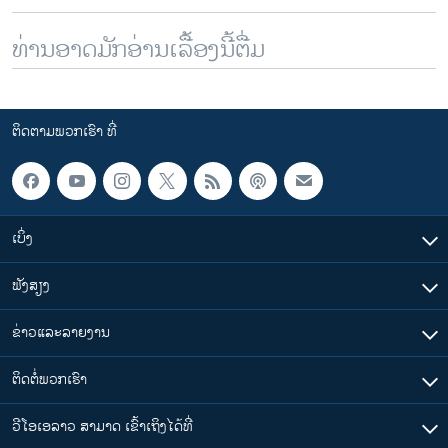
ທ່ານອາດມັກອ່ານເລື້ອງນີ້ຕື່ມ
ຕິດຕາມພວກເຮົາ ທີ່
ເບິ່ງ
ຟັງສຽງ
ຂ່າວແລະລາຍງານ
ຕິດຕໍ່ພວກເຮົາ
ວີໂອເອລາວ ສາມາດ ເຂົ້າເຖິງໄດ້ທີ່