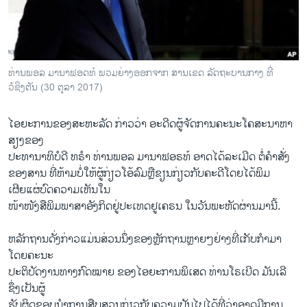
ວິທະຍາສາດ-ເທັກໂນໂລຈີ
ທຸລະກິດ
ພາສາອັງກິດ
ທ່ານພອລ ມານາຟອດທ໌ ພວມຍ່າງອອກຈາກ ສານເຂດ ລັດຖະບານກາງ ທີ່
ວີດີໂອ
ວໍຊິງຕັນ (30 ຕຸລາ 2017)
ສຽງ
ໄອຍະການຂອງສະຫະລັດ ກ່າວວ່າ ອະດີດຜູ້ຈັດການຄະນະໂຄສະນາຫາ
ລາຍການກະຈາຍສຽງ
ສຽງຂອງ
ຕິດຕາມພວກເຮົາ ທີ່
ປະທານາທິບໍດີ ທຣຳ ທ່ານພອລ ມານາຟອຣທ໌ ອາດໄດ້ລະເມີດ ຕໍ່ຄຳສັ່ງ
ລາຍງານ
ຂອງສານ ທີ່ຫ້າມບໍ່ໃຫ້ຜູ້ກ່ຽວໂອ້ລົມຫຼືຂຽນກ່ຽວກັບຄະດີໂດຍໄດ້ພິມ
ເຜີຍແຜ່ບົດຄວາມເຫັນໃນ
ໜ້າໜັງສືພິມພາສາອັງກິດຢູ່ປະເທດຢູເຄຣນ ໃນວັນພະຫັດຜ່ານມານີ້.
ພາສາຕ່າງໆ
ຫລັກຖານດັ່ງກ່າວແມ່ນສ່ວນນຶ່ງຂອງຫຼັກຖານຫຼາຍໆຢ່າງທີ່ເກັບກຳມາ
ໂດຍຄະນະ
ປະຕິບັດງານທາງກົດໝາຍ ຂອງໄອຍະການພິເສດ ທ່ານໂຣເບີດ ມັນເລີ
ຊຶ່ງເປັນຜູ້
ຮັບຜິດຊອບນຳການສືບສວນກ່ຽວກັບຄວາມປັນໄປໄດ້ທີ່ວ່າອາດມີການ