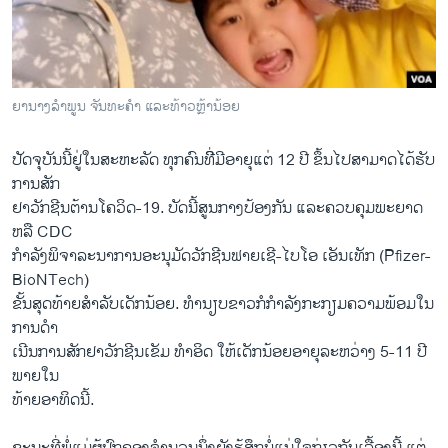
ວິທະຍາສາດ-ເທັກໂນໂລຈີ
ທຸລະກິດ
ພາສາອັງກິດ
ຍານາງລຳພູນ ຈັນທະຄຳ ແລະທ້າວຫຼ້ານ້ອຍ
ວີດີໂອ
ປັດຈຸບັນນີ້ຢູ່ໃນສະຫະລັດ ທຸກຄົນທີີ່ມີອາຍຸແຕ່ 12 ປີ ຂຶ້ນໄປສາມາດໄດ້ຮັບ
ສຽງ
ການສັກ
ລາຍການກະຈາຍສຽງ
ຢາວັກຊີນຕ້ານໂຄວິດ-19. ບັດນີ້ສູນກາງປ້ອງກັນ ແລະຄວບຄຸມພະຍາດ
ຕິດຕາມພວກເຮົາ ທີ່
ຫລື CDC
ລາຍງານ
ກຳລັງພິຈາລະນາການອະນຸມັດວັກຊີນຟາຍເຊີ-ໄບໂອ ເອັນເທັກ (Pfizer-
BioNTech)
ຂັ້ນສຸດທ້າຍສໍາລັບເດັກນ້ອຍ. ທຳນຽບຂາວກໍກຳລັງກະກຽມຄວາມພ້ອມໃນ
ພາສາຕ່າງໆ
ການດໍາ
ເນີນການສັກຢາວັກຊີນເຂັມ ທໍາອິດ ໃຫ້ເດັກນ້ອຍອາຍຸລະຫວ່າງ 5-11 ປີ
ພາຍໃນ
ທ້າຍອາທິດນີ້.