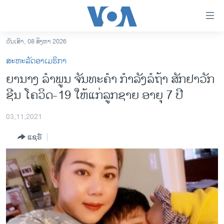
ລິ້ງ
ສຳຫລັບ
ເຂົ້າ
ວັນເສົາ, 08 ສິງຫາ 2026
ຫາ
ໂຮມເພຈ
ສະຫະລັດອາເມຣິກາ
ຂ້າມ
ລາວ
ຍານາງ ລໍາພູນ ຈັນທະຄຳ ກຳລັງລໍຖ້າ ສັກຢາວັກ
ຂ້າມ
ອາເມຣິກາ
ຊີນ ໂຄວິດ-19 ໃຫ້ແກ່ລູກຊາຍ ອາຍຸ 7 ປີ
ຂ້າມ
ໄປ
ການເລືອກຕັ້ງ ປະທານາທີບໍດີ ສະຫະລັດ 2024
ຫາ
03,11,2021
ຂ່າວ​ຈີນ
ຊອກ
ແຊຣ໌
ຄົ້ນ
ໂລກ
ເອເຊຍ
ອິດສະຫຼະພາບດ້ານການຂ່າວ
ຊີວິດຊາວລາວ
ຊຸມຊົນຊາວລາວ