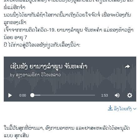
ຂະ​ນະ​ທີ່ພໍ່ແມ່ຜູ້ປົກຄອງຈຳນວນນຶ່ງຍັງຮູ້ສຶກບໍ່​ແນ່​ໃຈກ່ຽວກັບເລື້ອງນີ້ ແຕ່
ພໍ່​ແມ່ອີກຈຳ
ນວນນຶ່ງໄດ້ພາກັນລໍຖ້າໂອກາດນີ້ມາເຖິງດ້ວຍໃຈຈົດຈໍ່ ເພື່ອຈະປ້ອງກັນ
ລູກຂອງເຂົາ
ເຈົ້າຈາກການຕິດໂຄວິດ-19. ຍານາງລຳພູນ ຈັນທະຄຳ ແມ່ຂອງທ້າວຫຼ້າ
ນ້ອຍ ອາຍຸ 7
ປີ ໄດ້ກ່າວສູ່ວີໂອເອຟັງກ່ຽວກັບເລື້ອງນີ້ວ່າ:
ເຊີນຟັງ ຍານາງລຳພູນ ຈັນທະຄໍາ
by
ສຽງອາເມຣິກາ ວີໂອເອລາວ
No media source currently available
0:00
1:53
ລິງໂດຍກົງ
ໃນມື້ວັນສຸກທີ່ຜ່ານມາ, ອົງການອາຫານ ແລະຢາສະ​ຫະ​ລັດໄດ້ອະນຸມັດ
ແບບ ສຸກເສີນ