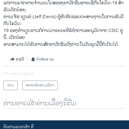
ແກ່ການແຈກຢາຍຈຳນວນໂດສຂອງຢາວັກຊີນຟາຍເຊີກັນໂຄວິດ-19 ສໍາ
ລັບເດັກນ້ອຍ.
ທ່ານເຈັຟ ຊຽນທ໌ (Jeff Zients) ຜູ້ຮັບຜິດຊອບປະສານງານໃນການຮັບມື
ກັບໂຄວິດ-
19 ຂອງທຳນຽບຂາວກໍກ່າວວ່າຂະນະທີ່ລໍຖ້າການອະນຸມັດຈາກ CDC ຢູ່
ນີ້, ເດັກນ້ອຍ
ອາດສາມາດໄດ້ຮັບການສັກຢາວັກຊີນດັ່ງກ່າວໃນວັນພຸດມື້ນີ້ກໍເປັນໄດ້.
ແຊຣ໌
Follow us
This item is part of
ຂ່າວ
ສະຫະລັດອາເມຣິກາ
ທ່ານອາດມັກອ່ານເລື້ອງນີ້ຕື່ມ
ຕິດຕາມພວກເຮົາ ທີ່