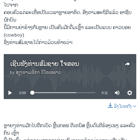
ໄປຈາກ
ຄອບຄົວແຕ່ລະເທື່ອເປັນເວລາຫຼາຍອາທິດ. ອີງຕາມສະຖິຕິແລ້ວ ອາຊີບ
ນັກບິນ
ນີ້ມິການຢ່າຮ້າງກັນຫຼາຍ ເປັນຄົນມັກດື່ມເຫຼົ້າ ແລະເປັນແບບ ຄາວບອຍ
(cowboy)
ຊຶ່ງທ່ານສົມຊາຍໄດ້ກ່າວມ້ວນທ້າຍວ່າ:
ເຊີນຟັງທ່ານສົມຊາຍ ໃຈສອນ
by
ສຽງອາເມຣິກາ ວີໂອເອລາວ
No media source currently available
0:00
0:11
ລິງໂດຍກົງ
ຫຼາຍໆທ່ານມັກໄປຕຶກເບັດ ຫຼີ້ນກອຟ ຕີເທນິສ ຫຼິ້ນດົນຕີຮ້ອງເພງ ແລະຄົວ
ກິນ ເຫຼົ່າ