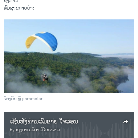
ຊຶ່ງທ່ານ
ສົມຊາຍກ່າວວ່າ:
ຈ້ອງບິນ ຫຼື paramotor
ເຊີນຟັງທ່ານສົມຊາຍ ໃຈສອນ
by
ສຽງອາເມຣິກາ ວີໂອເອລາວ
No media source currently available