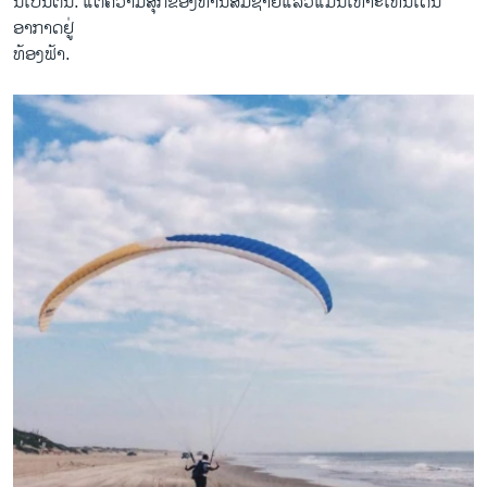
ນີ້ເປັນຕົ້ນ. ແຕ່ຄວາມສຸກຂອງທ່ານສົມຊາຍແລ້ວແມ່ນເຫາະເຫີນເດີນ
ອາກາດຢູ່
ທ້ອງຟ້າ.