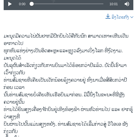
0:00
10:01
ລິງໂດຍກົງ
ມະນຸດມີຄວາມໄຝ່ຝັນຢາກມີປີກບິນໄດ້ຄືກັບນົກ ສາມາດເຫາະເຫີນເດີນ
ອາກາດໄປ
ທຸກຫົນແຫ່ງຢ່າງເປັນອິດສະຫຼະແລະຫຼຽວລົງມາເບິ່ງໂລກ ທີ່ງົດງາມ.
ມະນຸດໄດ້
ບັນລຸຜົນສໍາເລັດກ່ຽວກັບການບິນມາໄດ້ຮ້ອຍກວ່າປີແລ້ວ. ບັດນີ້ເຮົາມາ
ເວົ້າກ່ຽວກັບ
ທ່ານສົມຊາຍທີ່ເຄີຍເປັນເດັກນ້ອຍລ້ຽງຄວາຍຢູ່ ທົ່ງນາເມື່ອສີ່ສິບກວ່າປີ
ກ່ອນ ເວລາ
ນັ້ນທ່ານສົມຊາຍບໍ່ເຄີຍເຫັນເຮືອບິນມາກ່ອນ. ມີມື້ນຶ່ງໃນຂະນະທີ່ຂີ່ຫຼັງ
ຄວາຍຢູ່ນັ້ນ
ທ່ານໄດ້ຍິນສຽງເຄື່ອງຈັກບິນຢູ່ເທິງທ້ອງຟ້າ ຜ່ານຫົວທ່ານໄປ ແລະ ຢາກຮູ້
ວ່າສຽງທີ່
ບິນຜ່ານໄປນັ້ນແມ່ນສຽງຫຍັງ. ທ່ານສົມຊາຍໄດ້ເລີ້ມກ່າວສູ່ ວີໂອເອ ຟັງ
ກ່ຽວກັບ