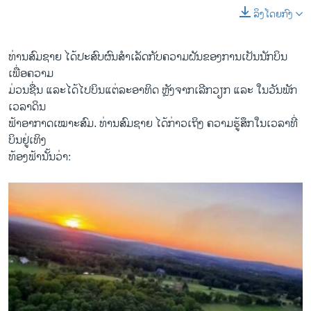
ລິງໂດຍກົງ
ທ່ານສົມຊາຍ ໄດ້ປະສົບຜົນສຳເລັດກັບຄວາມຝັນຂອງການເປັນນັກບິນ
ເພື່ອຄວາມ
ມ່ວນຊື່ນ ແລະໄດ້ໄປບິນແຕ່ລະອາທິດ ຫຼັງຈາກເລີກວຽກ ແລະ ໃນວັນພັກ
ເວລາດິນ
ຟ້າອາກາດເໝາະສົມ. ທ່ານສົມຊາຍ ໄດ້ກ່າວເຖິງ ຄວາມຮູ້ສຶກໃນເວລາທີ່
ບິນຢູ່ເທິງ
ທ້ອງຟ້ານັ້ນວ່າ: