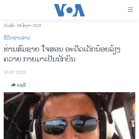
ລິ້ງ
ສຳຫລັບ
ເຂົ້າ
ວັນເສົາ, 08 ສິງຫາ 2026
ຫາ
ໂຮມເພຈ
ຊີວິດຊາວລາວ
ຂ້າມ
ລາວ
ທ່ານສົມຊາຍ ໃຈສອນ ອະດີດເດັກນ້ອຍລ້ຽງ
ຂ້າມ
ອາເມຣິກາ
ຄວາຍ ກາຍມາເປັນນັກບິນ
ຂ້າມ
ໄປ
ການເລືອກຕັ້ງ ປະທານາທີບໍດີ ສະຫະລັດ 2024
ຫາ
30,07,2020
ຂ່າວ​ຈີນ
ຊອກ
ແຊຣ໌
ຄົ້ນ
ໂລກ
ເອເຊຍ
ອິດສະຫຼະພາບດ້ານການຂ່າວ
ຊີວິດຊາວລາວ
ຊຸມຊົນຊາວລາວ