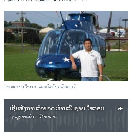
ກິ່ງສະຫວັນ ຈະນຳມາສະເໜີທ່ານໃນອັນດັບຕໍ່ໄປ.
ທ່ານສົມຊາຍ ໃຈສອນ ແລະເຮືອບິນເຮລິຄອບເຕີ.
ເຊີນຟັງການສຳພາດ ທ່ານສົມຊາຍ ໃຈສອນ
by
ສຽງອາເມຣິກາ ວີໂອເອລາວ
No media source currently available