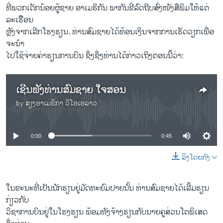
ທີ່ພວກເດັກນ້ອຍຜູ້ຊາຍ ອາເມຣິກັນ ພາກັນຂີ່ລົດຖີບສົ່ງໜັງສືພິມໃຫ້ແຕ່
ລະເຮືືອນ
ຫຼັງຈາກເລີກໂຮງຮຽນ. ທ່ານສົມຊາຍໄດ້ທ້ອນເງິນຈາກການເຮັດວຽກເພື່ອ
ຈະນໍາ
ໄປໃຊ້ຈ່າຍຄ່າຮຽນການບິນ ຊຶ່ງຊຶ່ງທ່ານໄດ້ກ່າວເຖິງຕອນນີ້ວ່າ:
ເຊີນຟັງທ່ານສົມຊາຍ ໃຈສອນ
by
ສຽງອາເມຣິກາ ວີໂອເອລາວ
No media source currently available
0:00
0:45
ລິງໂດຍກົງ
ໃນຂະນະທີ່ເປັນນັກຮຽນຢູ່ມັດທະຍົມປາຍນັ້ນ ທ່ານສົມຊາຍໄດ້ເລີ້ມຮຽນ
ກ່ຽວກັບ
ວິຊາການບິນຢູ່ໃນໂຮງຮຽນ ພ້ອມທັງຈ້າງຮຽນກັບນາຍຄູສ່ວນໂຕພິເສດ