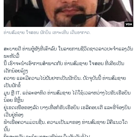
ວິທະຍາສາດ-ເທັກໂນໂລຈີ
ທຸລະກິດ
ພາສາອັງກິດ
ທ່ານສົມຊາຍ ໃຈສອນ ນັກບິນ ເຫາະເຫີນ ເດີນອາກາດ.
ວີດີໂອ
ສະບາຍດີ ທ່ານຜູ້ຟັງທີ່ເຄົາລົບ ໃນລາຍການຊີວິດຊາວລາວປະຈຳແລງວັນ
ສຽງ
ພະຫັດມື້
ລາຍການກະຈາຍສຽງ
ນີ້ ເຮົາຈະນຳເອົາການສຳພາດກັບ ທ່ານສົມຊາຍ ໃຈສອນ ທີ່ເຄີຍເປັນ
ຕິດຕາມພວກເຮົາ ທີ່
ເດັກນ້ອຍລ້ຽງ
ລາຍງານ
ຄວາຍ ແລະມີຄວາມໄຝ່ຝັນຢາກເປັນນັກບິນ. ປັດຈຸບັນນີ້ ທ່ານສົມຊາຍ
ເປັນນັກຂໍ້
ມູນ ຫຼື IT. ແຕ່ລະອາທິດ ທ່ານສົມຊາຍ ໄດ້ໃຊ້ເວລາຫວ່າງໄປຂັບເຮືອບິນ
ພາສາຕ່າງໆ
ນ້ອຍ ຂີ່ຫຼິ້ນ
ຢູ່ເຂດເໜືອຂອງລັດ ບາງເທື່ອກໍຂັບເຮືອບິນ ເຮລີຄອບເຕີ ແລະຂີ່ຈ້ອງບິນ
ເວີ່ນຢູ່ທ້ອງ
ຟ້າເພື່ອຄວາມມ່ວນຊື່ນ. ຄວາມເປັນມາຂອງ ທ່ານສົມຊາຍ ມີຄືແນວໃດ
ນັ້ນ