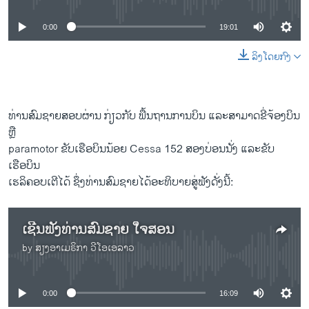
0:00
19:01
ລິງໂດຍກົງ
ທ່ານສົມຊາຍສອບຜ່ານ ກ່ຽວກັບ ພື້ນຖານການບິນ ແລະສາມາດຂີ່ຈ້ອງບິນ
ຫຼື
paramotor ຂັບເຮືອບິນນ້ອຍ Cessa 152 ສອງບ່ອນນັ່ງ ແລະຂັບ
ເຮືອບິນ
ເຮລິຄອບເຕີໄດ້ ຊຶ່ງທ່ານສົມຊາຍໄດ້ອະທິບາຍສູ່ຟັງດັ່ງນີ້:
ເຊີນຟັງທ່ານສົມຊາຍ ໃຈສອນ
by
ສຽງອາເມຣິກາ ວີໂອເອລາວ
No media source currently available
0:00
16:09