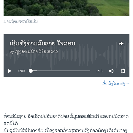
ພາບຖ່າຍຈາກເຮືອບິນ
ເຊີນຟັງທ່ານສົມຊາຍ ໃຈສອນ
by
ສຽງອາເມຣິກາ ວີໂອເອລາວ
No media source currently available
0:00
1:15
ລິງໂດຍກົງ
ທ່ານສົມຊາຍ ສຳເລັດປະລິນຍາຕີຝ່າຍ ຂໍ້ມູນຄອມພິວເຕີ ແລະຄະນິດສາດ
ແຕ່ບໍ່ໄດ້
ບັນລຸເປັນນັກບິນອາຊີບ ເນື່ອງຈາກວ່າວຽກການດັ່ງກ່າວຕ້ອງໄດ້ເດີນທາງ