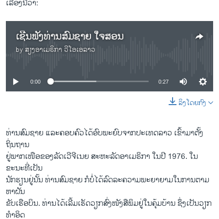
ເລື້ອງນີ້ວ່າ:
ເຊີນຟັງທ່ານສົມຊາຍ ໃຈສອນ
by
ສຽງອາເມຣິກາ ວີໂອເອລາວ
No media source currently available
0:00
0:27
ລິງໂດຍກົງ
ທ່ານສົມຊາຍ ແລະຄອບຄົວໄດ້ອົບພະຍົບຈາກປະເທດລາວ ເຂົ້າມາຕັ້ງ
ຖິ່ນຖານ
ຢູ່ພາກເໜືອຂອງລັດເວີຈີເນຍ ສະຫະລັດອາເມຣິກາ ໃນປີ 1976. ໃນ
ຂະນະທີ່ເປັນ
ນັກຮຽນຢູ່ນັ້ນ ທ່ານສົມຊາຍ ກໍບໍ່ໄດ້ລົດລະຄວາມພະຍາຍາມໃນການຕາມ
ຫາຝັນ
ຂັບເຮືອບິນ. ທ່ານໄດ້ເລີ້ມເຮັດວຽກສົ່ງໜັງສືພິມຢູ່ໃນຄຸ້ມບ້ານ ຊຶ່ງເປັນວຽກ
ທຳອິດ