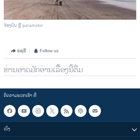
ຈ້ອງບິນ ຫຼື paramotor
ແຊຣ໌
Follow us
ທ່ານອາດມັກອ່ານເລື້ອງນີ້ຕື່ມ
ຕິດຕາມພວກເຮົາ ທີ່
ເບິ່ງ