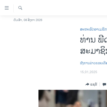
ລິ້ງ
ສຳຫລັບ
ເຂົ້າ
ຄົ້ນຫາ
ວັນເສົາ, 08 ສິງຫາ 2026
ໂຮມເພຈ
ຫາ
ສະຫະລັດອາເມຣິ
ລາວ
ຂ້າມ
ທ່ານ ພີ
ຂ້າມ
ອາເມຣິກາ
ຂ້າມ
ການເລືອກຕັ້ງ ປະທານາທີບໍດີ ສະຫະລັດ
ສະມາຊິ
ໄປ
2024
ຫາ
ຂ່າວ​ຈີນ
ຊອກ
ອົງການຂ່າວຣອຍເຕີ
ຄົ້ນ
ໂລກ
15,01,2025
ເອເຊຍ
ແຊຣ໌
ອິດສະຫຼະພາບດ້ານການຂ່າວ
ຊີວິດຊາວລາວ
ຊຸມຊົນຊາວລາວ