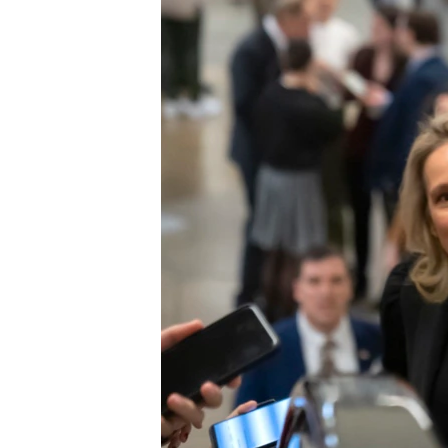
ວິທະຍາສາດ-ເທັກໂນໂລຈີ
ທຸລະກິດ
ພາສາອັງກິດ
ວີດີໂອ
ສຽງ
ລາຍການກະຈາຍສຽງ
ລາຍງານ