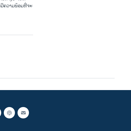
່ມີຄວາມພ້ອມທີ່ຈະ