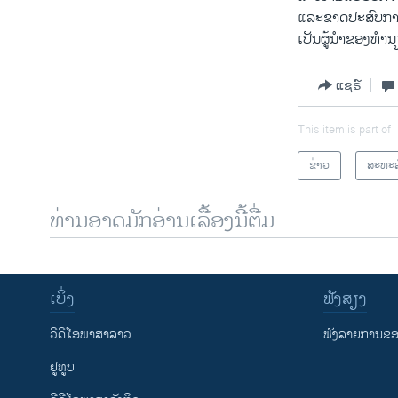
ແລະຂາດປະສົບການດ
ເປັນຜູ້ນໍາຂອງທໍາ
ແຊຣ໌
This item is part of
ຂ່າວ
ສະຫະລ
ທ່ານອາດມັກອ່ານເລື້ອງນີ້ຕື່ມ
ເບິ່ງ
ຟັງສຽງ
ວີດີໂອພາສາລາວ
ຟັງລາຍການຂອງ
ຢູທູບ