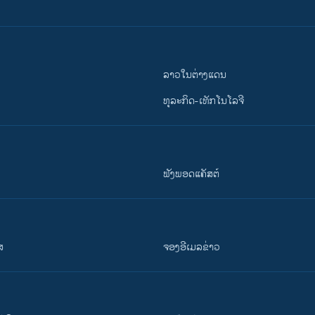
ລາວໃນຕ່າງແດນ
ທຸລະກິດ-ເທັກໂນໂລຈີ
ຟັງພອດແຄັສຕ໌
ສ
ຈອງອີເມລຂ່າວ