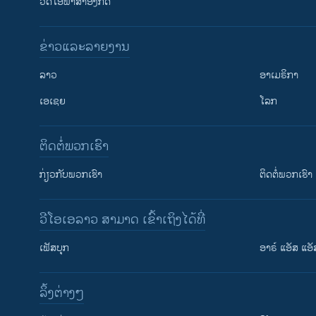
ວີດີໂອພາສາອັງກິດ
ຂ່າວແລະລາຍງານ
ລາວ
ອາເມຣິກາ
ເອເຊຍ
ໂລກ
ຕິດຕໍ່ພວກເຮົາ
ກ່ຽວກັບພວກເຮົາ
ຕິດຕໍ່ພວກເຮົາ
ວີໂອເອລາວ ສາມາດ ເຂົ້າເຖິງໄດ້ທີ່
ເຟັສບຸກ
ອາຣ໌ ແອັສ ແອັ
​ລິ້ງ​ຕ່າງໆ
ຕິດຕາມພວກເຮົາ ທີ່