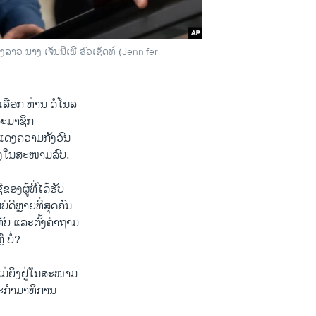
ລາວ ນາງ ເຈັນນີເຟີ ຣົວເຊັດທ໌ (Jennifer
ກເລືອກ ທ່ານ ດໍໂນລ
ສະມາຊິກ
ແດງຄວາມກັງວົນ
່ຍິງໃນສະໜາມລົບ.
ອງຜູ້ທີ່ໄດ້ຮັບ
ໍດີຫຼາຍທີ່ສຸດຄົນ
ັບ ແລະຕັ້ງຄໍາຖາມ
 ບໍ່?
ແມ່ຍິງຢູ່ໃນສະໜາມ
ະກໍາມາທິການ