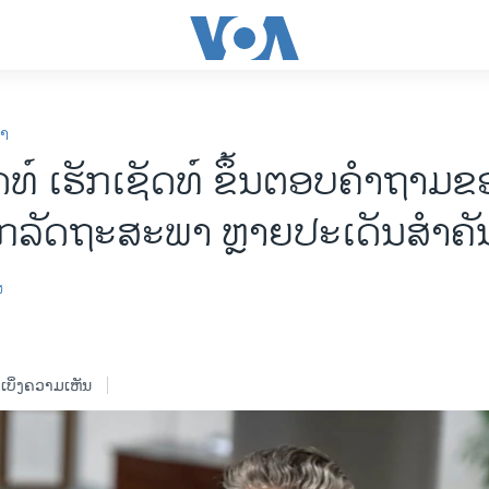
ກາ
ດທ໌ ເຮັກເຊັດທ໌ ຂຶ້ນຕອບຄໍາຖາມຂ
ກລັດຖະສະພາ ຫຼາຍປະເດັນສໍາຄັ
ສ
ເບິ່ງຄວາມເຫັນ