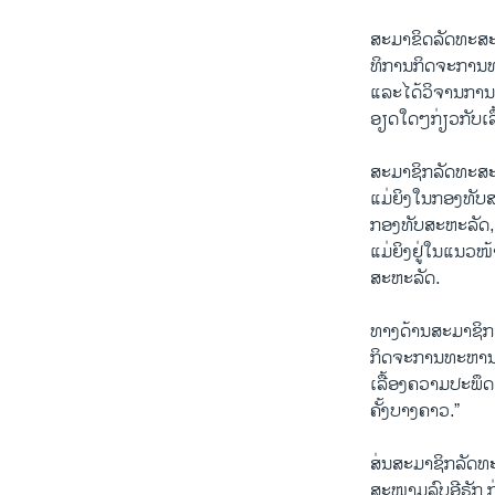
ສະມາຂິດລັດທະສະ
ທິການກິດຈະການທະ
ແລະໄດ້ວິຈານການສ
ອຽດໃດໆກ່ຽວກັບເລື້
ສະມາຊິກລັດທະສະພ
ແມ່ຍິງໃນກອງທັບສ
ກອງທັບສະຫະລັດ, 
ແມ່ຍິງຢູ່ໃນແນວໜ້າ
ສະຫະລັດ.
ທາງດ້ານສະມາຊິກລ
ກິດຈະການທະຫານແຫ
ເລື້ອງຄວາມປະພຶດສ
ຄັ້ງບາງຄາວ.”
ສ່ນສະມາຊິກລັດທະ
ສະໜາມລົບອີຣັກ ກ