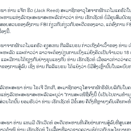
ພາ ທ່ານ ແຈັກ ຣີດ (Jack Reed) ສະມາຊິກອາວຸໂສຈາກພັກເດໂມແຄຣັດໃ
ຫານແຫ່ງລັດຖະສະພາສະຫະລັດກ່າວວ່າ ທ່ານ ເຮັກເຊັດທ໌ ບໍ່ມີຄຸນສົົມບັດພຽ
ອບສວນຂອງອົງການ FBI ກ່ຽວກັບກ່ຽວກັບອະດີດຂອງລາວ, ແຕ່ອົງການ FBI
ອງນີ້.
າຈາກພັກເດໂມແຄຣັດ ຄຽສເທນ ກີລລີແບຣນ ກ່າວເຖິງຄໍາເວົ້າຂອງ ທ່ານ ເຮັ
ະຫະລັດ ແລະກ່າວວ່າ ລາວຈະຕ້ອງປ່ຽນການເບິ່ງແມ່ຍິງຄິດເປັນຈໍານວນ 18 ເ
ແລະມີການໂຕ້ຖຽງກັນຢ່າງຮຸນແຮງກັບ ທ່ານ ເຮັກເຊັດທ໌ ເມື່ອລາວກ່າວວ່າຄ
ຂອງການສູ້ລົບ ເຊິ່ງ ທ່ານ ກີລລີແບຣນ ໂຕ້ແຍ້ງວ່າ ບໍມີສິ່ງເຫຼົ່ານັ້ນໃນລະ
ັດທະສະພາ ທ່ານ ໂຣເຈີ ວິກເກີ, ສະມາຊິກອາວຸໂສຈາກພັກຣີພັບບລິກັນໃນ
່ງລັດທະສະພາສະຫະລັດລະບຸວ່າ “ການສະເໜີຊື່ຄັ້ງນີ້ ບໍ່ເປັນໄປຕາມທໍານ
່ວນໂຕນັ້ນ ຍອມຮັບວ່າ ທ່ານ ເຮັກເຊັດທ໌ ມີຂໍ້ເສຍ ຄືດັ່ງທີ່ຫຼາຍໆຄົນເຄີຍກະ
ສະພາ ທ່ານ ແທມມີ ດັກເວີດທ໌ ອະດີດທະຫານທີ່ເຄີຍຜ່ານການສູ້ລົບທີ່ສູນເ
່າວຕໍາໜິ ທ່ານ ເຮັກເຊັດທ໌ ໃນເລື້ອງທີ່ລາວຂາດຄວາມຮູ້ກ່ຽວກັບນະໂຍບາ