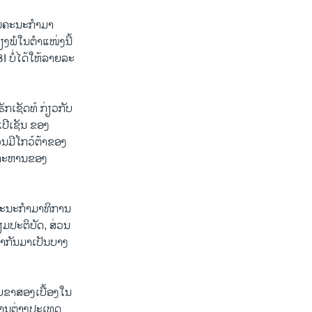
ນຄະນະກໍາມາ
ງພໍໃນຕໍາແໜ່ງນີ້
 ບໍ່ໄດ້ໃຫ້ລາຍລະ
ກເຊັດທ໌ ກ່ຽວກັບ
ປີເຊັນ ຂອງ
ວນມີໂກວ໌ຕ້າຂອງ
ບົບທະຫານຂອງ
ຄະນະກໍາມາທິການ
ຽມປະຕິບັດ, ສ່ວນ
ທໍາກັນມາເປັນບາງ
ສຍຂາສອງເບື້ອງໃນ
ຍການຕ່າງປະເທດ