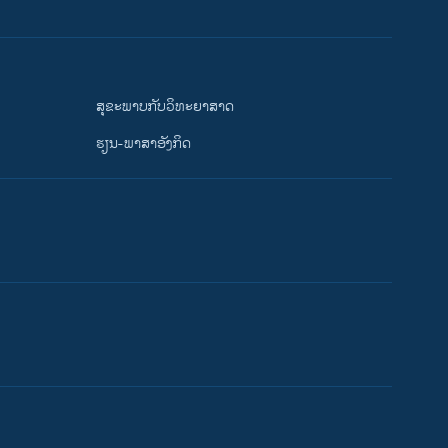
ສຸຂະພາບກັບວິທະຍາສາດ
ຮຽນ-ພາສາອັງກິດ