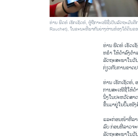
ທ່ານ ພີດທ໌ ເຮັກເຊັດທ໌, ຜູ້ຖືກາະເໜີຊື່ເປັນລັດຖະມ
Rauchet), ໃນຂະນະທີ່ພາກັນຍ່າງຜ່ານຫ້ອງໃຕ້ດິນຂອ
ທ່ານ ພີດທ໌ ເຮັດເຊ
ທຣໍາ ໃຫ້ດໍາລົງຕ
ລັດຖະສະພາໃນວັນ
ກ່ຽວກັບການຂາດປະສ
ທ່ານ ເຮັກເຊັດທ໌,
ການສະເໜີຊື່ໃຫ້ດໍ
ນຶ່ງໃນປະຫວັດສາດ
ຂຶ້ນມາຢູ່ໃນປຶ້ມໜັ
ແລະກ່ອນໜ້າທີ່ລາ
ລົບ ກ່ອນທີ່ລາວຈ
ລັດຖະສະພາໃນວັນອ