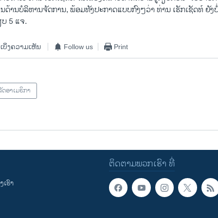
້ານບໍລິຫານຈັດການ, ພ້ອມທັງປະກາດແບບກົງໆວ່າ ທ່ານ ເຮັກເຊັດທ໌ ຍັງບໍ
ນຽບ 5 ແຈ.
ເບິ່ງຄວາມເຫັນ
Follow us
Print
ັດອາເມຣິກາ
ຕິດຕາມພວກເຮົາ ທີ່
ເຮົາ