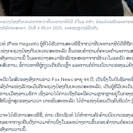
ົນຕີກະຊວງປ້ອງກັນປະເທດຈາກວ່າທີ່ປະທານາທິບໍດີ ດໍໂນລ ທຣໍາ, ພ້ອມດ້ວຍພັນລະຍາຂອງ
ງຫໍລັດຖະສະພາ, ວັນທີ 4 ທັນວາ 2025, ນະຄອນຫຼວງລໍຊິງຕັນ.
ັດທ໌ (Pete Hegseth) ຜູ້ທີ່ໄດ້ຮັບການສະເໜີຊື່ຈາກວ່າທີ່ປະທານາທິບໍດີທີ່ຖື
ໍາແໜ່ງກະຊວງປ້ອງກັນປະເທດສະຫະລັດ ຂຶ້ນຕອບຄໍາຖາມຕໍ່ຄະນະກໍາມະການ
ອັງຄານວານນີ້ ໃນລະຫວ່າງສະມາຊິກລັດຖະສະພາຈາກພັກເດໂມແຄຣັດ ສະ
ົບການ, ຂໍ້ກ່າວຫາທີ່ຜູ້ກ່ຽວເຕີຍຕິດເຫຼົ້າ ແລະການຕໍ່ຕ້ານບົດບາດຂອງແມ
 ອະດີດໂຄສົດຂອງອົງການຂ່າວ Fox News ອາຍຸ 44 ປີ, ເປັນນຶ່ງໃນບັນຊີລາຍຊື່ຂ
າລົງຕໍາແໜ່ງລັດຖະມົນຕີກະຊວງປ້ອງກັນປະເທດສະຫະລັດ, ເປັນຜູ້ທີ່ມີປະເດັນບ
ການເມືອງອາເມຣິກາ ເຊິ່ງລາວໄດ້ກ່າວເຖິງກໍລະນີຄວາມຫຼາກຫຼາຍຢູ່ໃນກອງທ
ງສືຫົວຫຼ້າສຸດຂອງລາວວ່າ ນາຍພົນສະຫະລັດ ໄດ້ຕໍາແໜ່ງຍ້ອນເປັນຄົນຜິວດໍາ ຫຼື
ວຈະໄດ້ຮັບການສະເໜີຊື່, ທ່ານ ເຮັກເຊັດທ໌ ໄດ້ທໍາການຄັດຄ້ານບົດບາດຂອງ
ະຖອຍຈາກຈຸດຢືນດັ່ງກ່າວມາກ້າວນຶ່ງໃນລະຫວ່າງການຂຶ້ນຕອບຄໍາຖາມຕໍ່ຄະນ
ັງຄານວານນີ້.