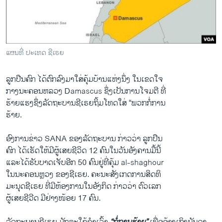
ວິທະຍາສາດ-ເທັກໂນໂລຈີ
ທຸລະກິດ
ພາສາອັງກິດ
ແຜນທີ່ ປະເທດ ຊີເຣຍ
ວີດີໂອ
ລູກປືນ​ຄົກ ​ໄດ້​ຕົກ​ລົງ​ມາ​ໃສ່ຄຸ້ມ​ບ້ານ​ແຫ່ງ​ນຶ່ງ​ ໃນເຂດໃຈ
ສຽງ
ກາງນະຄອນ​ຫລວງ Damascus ຊຶ່ງ​ເປັນ​ການ​ໂຈມ​ຕີ ​ທີ່
ລາຍການກະຈາຍສຽງ
​ຮ້າຍ​ແຮງຊຶ່ງລັດຖະບານ​ຊີ​ເຣຍຖິ້ມໂທດໃສ່ “ພວກ​ກໍ່​ການ
ຕິດຕາມພວກເຮົາ ທີ່
​ຮ້າຍ.
ລາຍງານ
ອົງການ​ຂ່າວ SANA ຂອງ​ລັດຖະບານ ກ່າວ​ວ່າ ລູກປືນ​
ຄົກ ​ໄດ້ເຮັດໃຫ້ມີຜູ້​ເສຍຊີວິດ 12 ຄົນ​ໃນ​ວັນ​ອັງຄານ​ມື້​ນີ້
ພາສາຕ່າງໆ
​ແລະ​ໄດ້​ຮັບ​ບາ​ດ​ເຈັບອີກ 50 ຄົນ​ຢູ່ທີ່ຄຸ້ມ al-shaghour
ໃນນະຄອນຫຼວງ​ ຂອງ​ຊີເຣຍ. ຄະນະສັງ​ເກດການສິດ​ທິ
ມະນຸດຊີ​ເຣຍ ທີ່​ມີ​ຫ້ອງການ​ໃນ​ອັງກິດ ​ກ່າວວ່າ ​ຕົວເລກ
​ຜູ້ເສຍ​ຊີ​ວີ​ດ ມີ​ຢ່າງ​ໜ້ອຍ 17 ຄົນ.