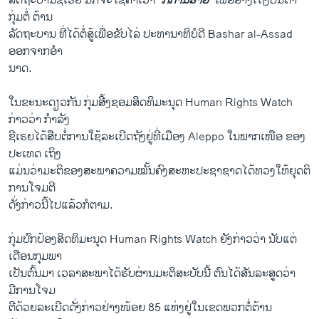
ລັດຖະບານ​ຊີ​ເຣຍ ມັກ​ຈະໃຊ້​ຄຳ​ເວົ້າ
“ກໍ່​ການ​ຮ້າຍ”
​ເພື່ອ​ອ້າງເຖິງ​ບັນດາ​
ກຸ່ມ​ຕໍ່ ຕ້ານ
ລັດຖະບານ ທີ່ໄດ້ຕໍ່​ສູ້ເພື່ອ​ຂັບ​ໄລ່ ປະ​ທາ​ນາ​ທິບໍດີ Bashar al-Assad
ອອກ​ຈາກ​ອຳ
ນາດ.
​ໃນ​ຂະນະ​ດຽວ​ກັນ ກຸ່ມ​ສີ້​ງຊອມ​ສິດທິ​ມະນຸດ​ Human Rights Watch
ກ່າວ​ວ່າ ກຳລັງ
​ຊີ​ເຣຍ​ໄດ້​ສືບ​ຕໍ່​ການ​ໃຊ້ລະ​ເບີດຖັງຢູ່​ທີ່​ເມືອງ Aleppo ໃນພາກເໜືອ ຂອງ
ປະເທດ ​ເຖິງ
​ແມ່ນວ່າມະຕິຂອງສະພາ​ຄວາມ​ໝັ້ນຄົງ​ສະຫະ​ປະຊາ​ຊາດ​ໄດ້​ທວງໃຫ້ຍຸດຕິ
ການ​ໂຈມຕີ​
ດັ່ງກ່າວນີ້ໄປແລ້ວກໍຕາມ.
ກຸ່ມ​ປົກປ້ອງສິດທິມະນຸດ Human Rights Watch ຍັງກ່າວ​ວ່າ ນັບ​ແຕ່​
ເດືອນ​ກຸ​ມພາ​
ເປັນ​ຕົ້ນ​ມາ ​ເວລາ​ສະພາ​ໄດ້​ຮັບຜ່ານ​ມະຕິສະບັບນີ້ ຕົນ​ໄດ້ສັນ​ລະ​ສູດ​ວ່າ
ມີການໂຈມ
ຕີດ້ວຍລ​ະ​ເບີດດັ່ງກ່າວ​ຢ່າງ​ໜ້ອຍ 85 ​ແຫ່ງ​ຢູ່​ໃນ​ເຂດ​ພວກຕໍ່ຕ້ານ