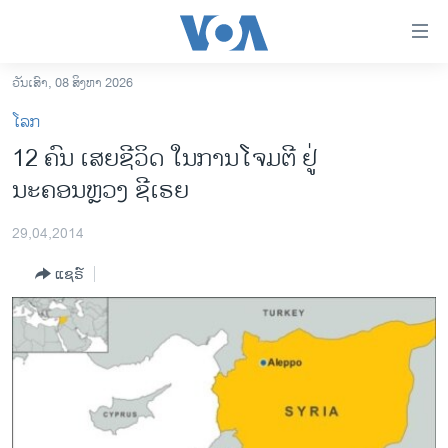
ລິ້ງ
ສຳຫລັບ
ເຂົ້າ
ວັນເສົາ, 08 ສິງຫາ 2026
ຫາ
ໂຮມເພຈ
ໂລກ
ຂ້າມ
ລາວ
12 ຄົນ ເສຍຊີວິດ ໃນການໂຈມຕີ ຢູ່
ຂ້າມ
ອາເມຣິກາ
ນະຄອນຫຼວງ ຊີເຣຍ
ຂ້າມ
ໄປ
ການເລືອກຕັ້ງ ປະທານາທີບໍດີ ສະຫະລັດ 2024
ຫາ
29,04,2014
ຂ່າວ​ຈີນ
ຊອກ
ແຊຣ໌
ຄົ້ນ
ໂລກ
ເອເຊຍ
ອິດສະຫຼະພາບດ້ານການຂ່າວ
ຊີວິດຊາວລາວ
ຊຸມຊົນຊາວລາວ