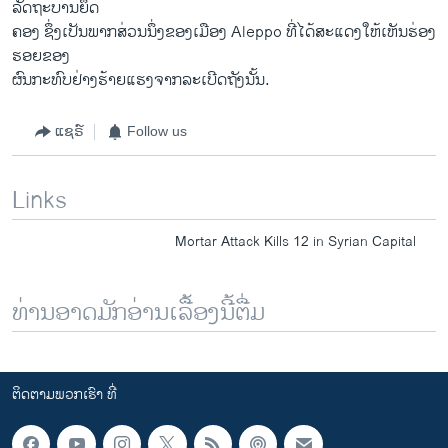
ລັດຖະບານຍຶດ​
ຄອງ​ ຊຶ່​ງ​ເປັນ​ພາກສ່ວນນຶ່ງຂອງ​ເມືອງ Aleppo ທີ່ໄດ້​ສະ​ແດງ​ໃຫ້​ເຫັນ​ຮ່ອງ​
ຮອຍຂອງ
ຜົນກະທົບຢ່າງຮ້າຍ​ແຮງ​ຈາກ​ລະ​ເບີດຖັງນັ້ນ.
ແຊຣ໌
Follow us
Links
Mortar Attack Kills 12 in Syrian Capital
ທ່ານອາດມັກອ່ານເລື້ອງນີ້ຕື່ມ
ຕິດຕາມພວກເຮົາ ທີ່