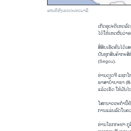
ແຜນທີຂົງເຂດປະເທດມາລີ.
ເກີດອຸປະຕິເຫດລົດ
ໄດ້ໃຫ້ເຫດຜົນວ່າ
ສີ່ສິບເອັດຄົນໄດ້
ບັນທຸກສິນຄ້າກະສ
(Segou).
ທ່ານດຽດຈີ ແຊກໂ
ພາສາບໍາບາຣາ (Bam
ແລ້ວເຮັດ ໃຫ້ມັນໄ
ໂສກນາດຕະກຳນີ້ຍັງ
ການແລ່ນລົດໃນຄວ
ທ່ານໂຣກກະຢາ ກູລ