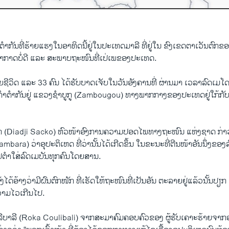
ຕຳກັນທີ່ຮ້າຍແຮງໃນອາທິດນີ້ຢູ່ໃນປະເທດມາລີ ທີ່ຢູ່ໃນ ຂົງເຂດຕາເວັນຕົກ
ອາກາດບໍ່ດີ ແລະ ສະພາບຖະໜົນທີ່ເປ່ເພຂອງປະເທດ.
ເສຍຊີວິດ ແລະ 33 ຄົນ ໄດ້ຮັບບາດເຈັບໃນວັນອັງຄານທີ່ ຜ່ານມາ ເວລາລົດເ
ິກໍາຕໍາກັນຢູ່ ແຂວງຊຳບູກູ (Zambougou) ທາງພາກກາງຂອງປະເທດຢູ່ໃກ້ກັບ
ກ (Diadji Sacko) ຫົວໜ້າອົງການຄວາມປອດໄພທາງຖະໜົນ ແຫ່ງຊາດ ກ່າ
bara) ວ່າອຸປະຕິເຫດ ທີ່ວ່ານັ້ນໄດ້ເກີດຂຶ້ນ ໃນຂະນະທີ່ຕີນໜ້າອັນນຶ່ງຂອ
ປຕໍາໃສ່ລົດເມບັນທຸກຄົນໂດຍສານ.
ໄດ້ອ້າງວ່າມີຝົນຕົກໜັກ ທີ່ເຮັດໃຫ້ຖະໜົນທີ່ເປັນອັນ ຕະລາຍຢູ່ແລ້ວນັ້ນປຽກ
າມໄວເກີນໄປ.
ີບາລີ (Roka Coulibali) ຈາກສະມາຄົມຄອບຄົວຂອງ ຜູ້ຮັບເຄາະຮ້າຍຈາກ