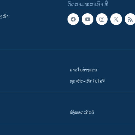
ຕິດຕາມພວກເຮົາ ທີ່
ເຮົາ
ລາວໃນຕ່າງແດນ
ທຸລະກິດ-ເທັກໂນໂລຈີ
ຟັງພອດແຄັສຕ໌