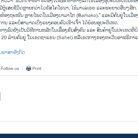
າວວ່າ “ພວກເຈົ້າໜ້າ ທີ່ຕ້ອງໄດ້ຊອກຫາທາງແກ້ໄຂເລື້ອງອຸປະຕິເຫດບົນທ້
້ມີຜູ້ເສຍຊີວິດຫຼາຍກວ່າໄວຣັສໂຄໂຣນາ, ໄຂ້ມາເລເຣຍ ແລະພະຍາດອື່ນໆອີກ.
ນທ້ອງຖະໜົນ ຫຼາຍໂພດໃນເມືອງບາມາໂກ (Bamako).” ແລະມີຄົນຢູ່ໃນເມື
ພິການ ແລະບໍ່ສາມາດເບິ່ງແຍງຄອບຄົວເຂົາເຈົ້າ ໄດ້ຍ້ອນອຸປະຕິເຫດ.
ລົດຍັງເປັນວິທີການຫລັກໃນເລື້ອງຂົນສົ່ງຄົນ ແລະ ສິນຄ້າຢູ່ໃນປະເທດທີ່ບ
 20 ລ້ານຄົນຢູ່ ໃນເຂດຊາແຮນ (Sahel) ຫລືເຂດກາງຂອງທະວີບອາຟຣິກາແຫ່
ປັນພາສາອັງກິດ
Follow us
Print