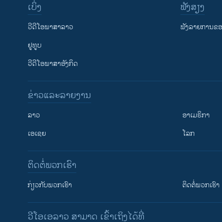
ເບິ່ງ
ຟັງສຽງ
ວີດີໂອພາສາລາວ
ຟັງລາຍການຂອງ
ຢູທູບ
ວີດີໂອພາສາອັງກິດ
ຂ່າວແລະລາຍງານ
ລາວ
ອາເມຣິກາ
ເອເຊຍ
ໂລກ
ຕິດຕໍ່ພວກເຮົາ
ກ່ຽວກັບພວກເຮົາ
ຕິດຕໍ່ພວກເຮົາ
ວີໂອເອລາວ ສາມາດ ເຂົ້າເຖິງໄດ້ທີ່