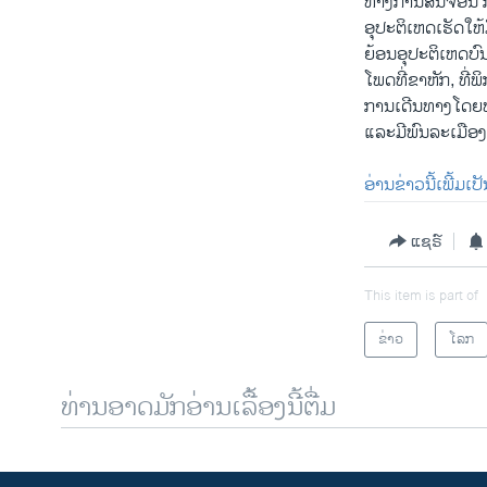
ທາງການສັນຈອນ ກ່
ອຸປະຕິເຫດເຮັດໃຫ
ຍ້ອນອຸປະຕິເຫດບົ
ໂພດທີ່ຂາຫັກ, ທີ່
ການເດີນທາງໂດຍທາງ
ແລະມີພົນລະເມືອງ
ອ່ານຂ່າວນີ້ເພີ້ມເ
ແຊຣ໌
This item is part of
ຂ່າວ
ໂລກ
ທ່ານອາດມັກອ່ານເລື້ອງນີ້ຕື່ມ