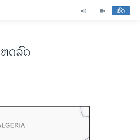
ສົດ
ິເຫດລົດ