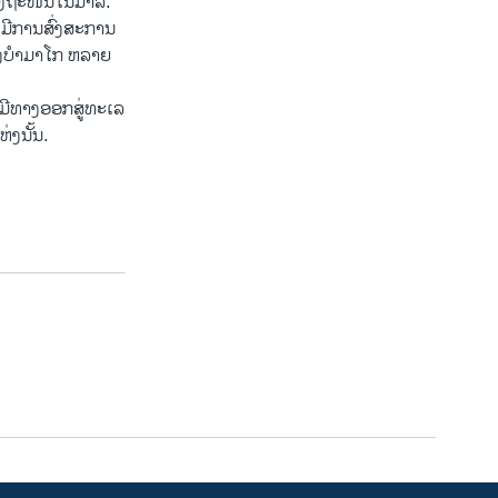
ອງຖະໜົນໃນມາລີ.
 ມີການສົ່ງສະການ
ອງບໍາມາໂກ ຫລາຍ
ໍ່ມີທາງອອກສູ່ທະເລ
ງນັ້ນ.