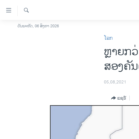
ລິ້ງ
ສຳຫລັບ
ເຂົ້າ
ຄົ້ນຫາ
ວັນພະຫັດ, 06 ສິງຫາ 2026
ໂຮມເພຈ
ຫາ
ໂລກ
ລາວ
ຂ້າມ
ຫຼາຍກວ່
ຂ້າມ
ອາເມຣິກາ
ຂ້າມ
ການເລືອກຕັ້ງ ປະທານາທີບໍດີ ສະຫະລັດ
ສອງຄັນ
ໄປ
2024
ຫາ
ຂ່າວ​ຈີນ
ຊອກ
05,08,2021
ຄົ້ນ
ໂລກ
ແຊຣ໌
ເອເຊຍ
ອິດສະຫຼະພາບດ້ານການຂ່າວ
ຊີວິດຊາວລາວ
ຊຸມຊົນຊາວລາວ