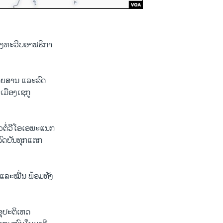
ຂອງທະວີບອາຟຣິກາ
ມໂດຍສານ ແລະລົດ
ເມືອງເຊກູ
ວຕໍ່ວີໂອເອພະແນກ
ງລົດບັນທຸກແຕກ
 ແລະໝື່ນ ພ້ອມທັງ
ອຸປະຕິເຫດ