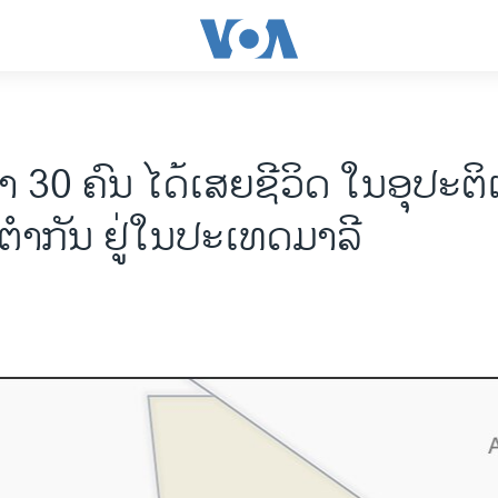
າ 30 ຄົນ ໄດ້ເສຍຊີວິດ ໃນອຸປະຕ
ຕຳກັນ ຢູ່ໃນປະເທດມາລີ