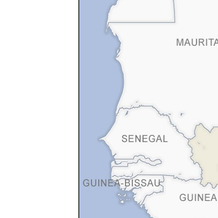
ວິທະຍາສາດ-ເທັກໂນໂລຈີ
ທຸລະກິດ
ພາສາອັງກິດ
ວີດີໂອ
ສຽງ
ລາຍການກະຈາຍສຽງ
ລາຍງານ