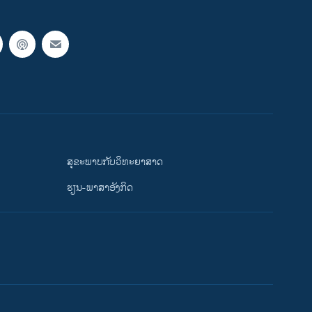
ສຸຂະພາບກັບວິທະຍາສາດ
ຮຽນ-ພາສາອັງກິດ