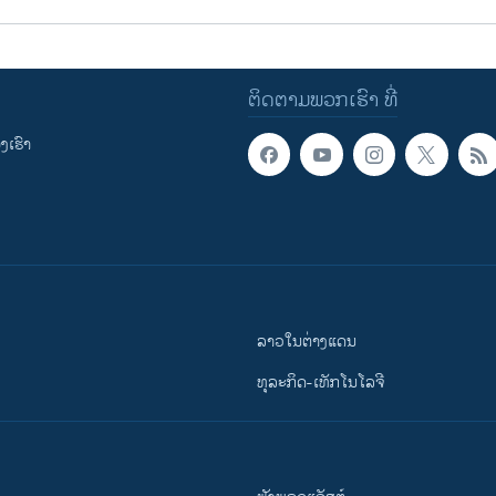
ຕິດຕາມພວກເຮົາ ທີ່
ເຮົາ
ລາວໃນຕ່າງແດນ
ທຸລະກິດ-ເທັກໂນໂລຈີ