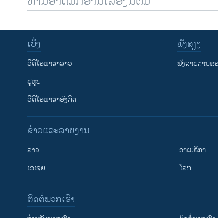
ທ່ານອາດມັກອ່ານເລື້ອງນີ້ຕື່ມ
ເບິ່ງ
ຟັງສຽງ
ວີດີໂອພາສາລາວ
ຟັງລາຍການຂອງ
ຢູທູບ
ວີດີໂອພາສາອັງກິດ
ຂ່າວແລະລາຍງານ
ລາວ
ອາເມຣິກາ
ເອເຊຍ
ໂລກ
ຕິດຕໍ່ພວກເຮົາ