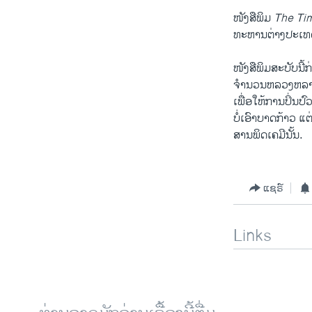
ໜັງສື​ພິມ
The Ti
ທະຫານ​ຕ່າງປະເທດ 
ໜັງສື​ພິມສະບັບນີ້​ກ
ຈຳນວນ​ຫລວງຫລາຍທີ
​ເພື່ອ​ໃຫ້​ການ​ປິ່ນປົ
ບໍ່​ເອົາ​ບາດກ້າວ ​ແຕ່
ສານພິດເຄມີນັ້ນ.
ແຊຣ໌
Links