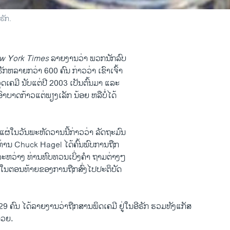
ຣັກ.
w York Times
ລາຍ​ງານ​ວ່າ ພວກນັກລົບ
ກ​ຫລາຍ​ກວ່າ 600 ຄົນ ກ່າວ​ວ່າ ​ເຂົາ​ເຈົ້າ
ຸດ​ເຄມີ ນັບແຕ່​ປີ 2003 ເປັນຕົ້ນມາ ​ແລະ
າ​ບາດກ້າວແຕ່ພຽງເລັກ ​ນ້ອຍ​ ຫລື​ບໍ່ໄດ້
ຜ່​ໃນ​ວັນ​ພະຫັດ​ວານ​ນີ້ກ່າວ​ວ່າ ລັດຖະມົນ
 ທ່ານ Chuck Hagel ​ໄດ້​ຄົ້ນພົບການ​ຖືກ​
ນ​ລະຫວ່າງ ທ່ານ​ທົບ​ທວນ​ເບິ່ງຄໍາ ​ຖາມຕ່າງໆ
ບ ໃນຕອນ​ທ້າຍຂອງການ​ຖືກສົ່ງໄປປະຕິບັດ
ົນ ​ໄດ້​ລາຍ​ງານ​ວ່າ​ຖືກ​ສານພິດເຄມີ ຢູ່​ໃນອີຣັກ ຮວມທັງແກັສ
້ວຍ.