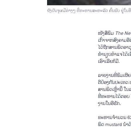
ຖັງບັນຈຸເຄມີຕ່າງໆ ທີ່ທະຫານສະຫະລັດ ຄົ້ນພົບ ຢູ່ໃນອີ
ໜັງສື​ພິມ
The Ne
ເກົ່າຈາກສົງຄາມອີຣັ
ໄດ້​ຖືກ​ສານພິດອາວ
ທຳນຽບຫ້າ​ແຈໄດ້ເອົ
ເອົາເລີຍກໍມີ​.
ລາຍ​ງານທີ່ພິມເຜີຍແ
ຕີປ້ອງ​ກັນ​ປະ​ເທດ
ສານພິດເຫຼົ່ານີ້ ​ໃ
ທີ່​ທະຫານ​ໄດ້​ຕອ
​ງານ​ໃນອີຣັກ.
ທະ​ຫານຈຳນວນ 629 ຄ
ພິດ mustard ນຳດ