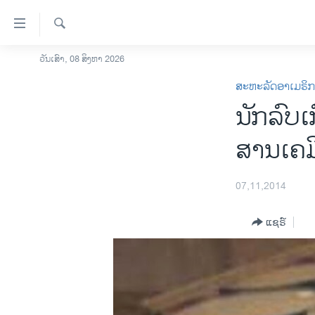
ລິ້ງ
ສຳຫລັບ
ເຂົ້າ
ຄົ້ນຫາ
ວັນເສົາ, 08 ສິງຫາ 2026
ໂຮມເພຈ
ຫາ
ສະຫະລັດອາເມຣິ
ລາວ
ຂ້າມ
ນັກລົບເ
ຂ້າມ
ອາເມຣິກາ
ຂ້າມ
ການເລືອກຕັ້ງ ປະທານາທີບໍດີ ສະຫະລັດ
ສານເຄມີ
ໄປ
2024
ຫາ
ຂ່າວ​ຈີນ
ຊອກ
07,11,2014
ຄົ້ນ
ໂລກ
ແຊຣ໌
ເອເຊຍ
ອິດສະຫຼະພາບດ້ານການຂ່າວ
ຊີວິດຊາວລາວ
ຊຸມຊົນຊາວລາວ