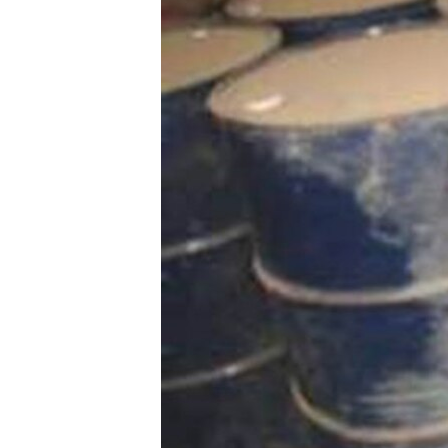
ວິທະຍາສາດ-ເທັກໂນໂລຈີ
ທຸລະກິດ
ພາສາອັງກິດ
ວີດີໂອ
ສຽງ
ລາຍການກະຈາຍສຽງ
ລາຍງານ