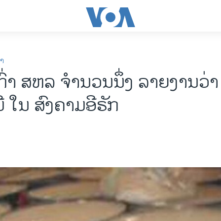
ກາ
ກົ່າ ສຫລ ຈຳນວນນຶ່ງ ລາຍງານວ່າ
 ໃນ ສົງຄາມອີຣັກ