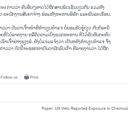
mes
ກ່າວ​ວ່າ ຄົນ​ອຶ່ນໆ​ອາດໄດ້​ຖືກສານພິດ​ເຊັ່ນ​ດຽວກັນ ຮວມທັງ
ພະນັກງານສັນຍາ​ຈ້າງ ​ພ້ອມທັງ​ທະຫານ​ອິຣັກ ​ແລະ​ພົນລະ​ເຮືອນ.
່າວ​ວ່າ ບັນດາ​ເຈົ້າ​ໜ້າ​ທີ່ທໍານຽບຫ້າ​ແຈ ບໍ່ຍອມ​ຮັບຮູ້ກ່ຽວ ກັບກໍລະນີ​
່ໄດ້ລາຍງານ ຫລື​ຕິດ​ຕາມເບິ່ງພວກ​ທະຫານ ທີ່​ໄດ້​ຮັບ​ຜົນ​ກະທົບ
ວ​ເຂົາ​ເຈົ້າ​ຢ່າງ​ພຽງພໍ. ຍັງ​ບໍ່​ແຈ່ມ​ແຈ້ງວ່າ ​ເປັນ​ຫຍັງທຳ​ນຽບຫ້າ​ແຈ ຈຶ່ງ
​ກ່າວ​ວ່າ ບັດ​ນີ້​ຈະ​ຊອກ​ຫາ​ບັນ​ດາ​ນັກລົບເກົ່າ ​ທີ່​ລາຍ​ງານ​ວ່າ ​ໄດ້ຖືກ
Follow us
Print
Paper: US Vets Reported Exposure to Chemical 