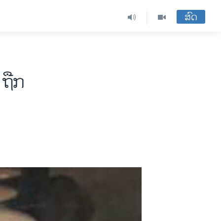
ສົດ
 ຖືກ