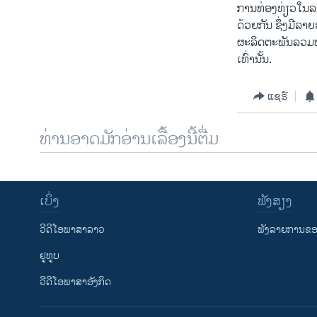
ການທ່ອງທ່ຽວໃນລ
ດ້ວຍກັນ ຊຶ່ງມີລາ
ຜະລິດຕະພັນລວມພ
ເທົ່ານັ້ນ.
ແຊຣ໌
ທ່ານອາດມັກອ່ານເລື້ອງນີ້ຕື່ມ
ເບິ່ງ
ຟັງສຽງ
ວີດີໂອພາສາລາວ
ຟັງລາຍການຂອງ
ຢູທູບ
ວີດີໂອພາສາອັງກິດ