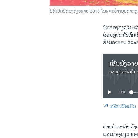
ພິທີເປີດປີທ່ອງທ່ຽວລາວ 2018 ໃນລະຫວ່າງບຸນທາດຫຼ
ນັກທ່ອງທ່ຽວຈີນ ເ
ສ່ວນຫຼາຍ ກັບຕົກເ
ຮ້ານອາຫານ ແລະທ
by
ສຽງອາເມຣິກ
0:00
ຄລິກເພື່ອເປີດ
ທ່ານບໍ່ແສງຄຳ ວ
ແລະທ່ອງທ່ຽວ ຍອມ