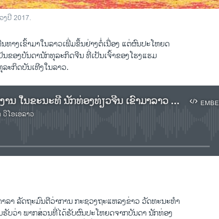
ວງປີ 2017.
ດີນທາງເຂົ້າມາໃນລາວເພີ່ມຂຶ້ນຢ່າງຕໍ່ເນື່ອງ ແຕ່ຜົນປະໂຫຍດ
ປັນຂອງບັນດານັກທຸລະກິດຈີນ ທີ່ເປັນເຈົ້າຂອງໂຮງແຮມ
ຸລະກິດບັນເທີງໃນລາວ.
ເຊີນຟັງລາຍງານ ໃນຂະນະທີ່ ນັກທ່ອງທ່ຽວຈີນ ເຂົ້າມາລາວ ເພີ່ມຫຼາຍຂຶ້ນ ແຕ່ຜົນປະໂຫຍດ ກັບຕົກເປັນ ຂອງຄົນຈີນ
EMBE
າ ວີໂອເອລາວ
No media source currently available
EMBED
ົງດາລາ ລັດຖະມົນຕີວ່າການ ກະຊວງຖະແຫລງຂ່າວ ວັດທະນະທຳ
ຮັບວ່າ ພາກສ່ວນທີ່ໄດ້ຮັບຜົນປະໂຫຍດຈາກບັນດາ ນັກທ່ອງ