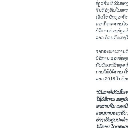
ທ່ຽວຈີນ ທີ່ເດີນທາງ
ຈີນທີ່ລົງທຶນໃນພາ
ເຮັດໃຫ້ນັກທຸລະກິດ
ຂອງກິດຈະການໂຮງແ
ບໍລິການທ່ອງທ່ຽວ 
ລາວ ດ້ວຍຕົນເອງໃນ
ຈາກສະພາບການດັ່ງກ
ບໍລິການ ແລະທ່ອງ
ກັບບັນດານັກທຸລະ
ການໃຫ້ບໍລິການ ດັ
ລາວ 2018 ໃນທ້າຍເ
“ບັນຫາທີ່ເກີດຂຶ້
ໃຊ້ບໍລິການ ຂອງບໍ
ອາຫານຈີນ ແລະມີພະ
ແຜນການຮອງຮັບ ນັ
ຢ່າງເປັນຮູບປະທຳ 
ໄດ້ຫຼາຍ ໂດຍສະເ