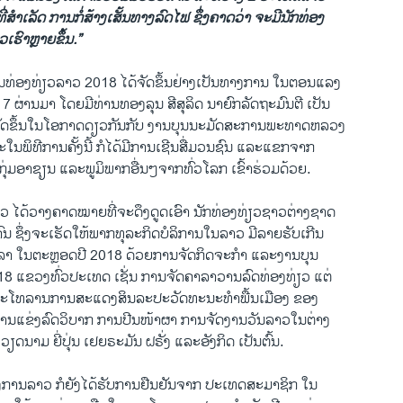
ີ່ສຳເລັດ ການກໍ່ສ້າງເສັ້ນທາງລົດໄຟ ຊຶ່ງຄາດວ່າ ຈະມີນັກທ່ອງ
ວເຮົາຫຼາຍຂຶ້ນ.”
ປີການທ່ອງທ່ຽວລາວ 2018 ໄດ້ຈັດຂຶ້ນຢ່າງເປັນທາງການ ໃນຕອນແລງ
17 ຜ່ານມາ ໂດຍມີທ່ານທອງລຸນ ສີສຸລິດ ນາຍົກລັດຖະມົນຕີ ເປັນ
່ຈັດຂຶ້ນໃນໂອກາດດຽວກັນກັບ ງານບຸນນະມັດສະການພະທາດຫລວງ
ໃນພິທີການຄັ້ງນີ້ ກໍໄດ້ມີການເຊີນສື່ມວນຊົນ ແລະແຂກຈາກ
ຸ່ມອາຊຽນ ແລະພູມິພາກອື່ນໆຈາກທົ່ວໂລກ ເຂົ້າຮ່ວມດ້ວຍ.
 ໄດ້ວາງຄາດໝາຍທີ່ຈະດຶງດູດເອົາ ນັກທ່ອງທ່ຽວຊາວຕ່າງຊາດ
ນຄົນ ຊຶ່ງຈະເຮັດໃຫ້ພາກທຸລະກິດບໍລິການໃນລາວ ມີລາຍຮັບເກີນ
ດລາ ໃນຕະຫຼອດປີ 2018 ດ້ວຍການຈັດກິດຈະກຳ ແລະງານບຸນ
18 ແຂວງທົ່ວປະເທດ ເຊັ່ນ ການຈັດຄາລາວານລົດທ່ອງທ່ຽວ ແຕ່
ມະໂທລານການສະແດງສິນລະປະວັດທະນະທຳພື້ນເມືອງ ຂອງ
 ການແຂ່ງລົດວິບາກ ການປີນໜ້າຜາ ການຈັດງານວັນລາວໃນຕ່າງ
ຽດນາມ ຍີ່ປຸ່ນ ເຢຍຣະມັນ ຝຣັ່ງ ແລະອັງກິດ ເປັນຕົ້ນ.
ທາງການລາວ ກໍຍັງໄດ້ຮັບການຢືນຢັນຈາກ ປະເທດສະມາຊິກ ໃນ