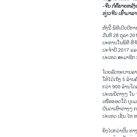
-ຈີນ ກໍຄືພາຍຫລັງທ
ທ່ຽວຈີນ ເຂົ້າມາລາ
ທັ່ງນີ້ ພິທີເປີດ
ວັນທີ 28 ຕຸລາ 20
ປະທານໃນພິທີ ທີ
ປະຈຳປີ 2017 ແລະ
ປະເທດ ສະມາຊິກ ກ
ໂດຍລັດຖະບານລາວ
ໃຫ້ໄດ້ເຖິງ 5 ລ້າ
ກວ່າ 900 ລ້ານໂ
ປະເພນີຕ່າງໆ ໃນ 
ເໜືອຮອດໃຕ້ ບຸນ
ບັນດາເຜົ່າຕ່າງໆ
ປະເທດ ເຊັ່ນ ໄທ ຫວ
ຍິ່ງໄປກວ່ານັ້ນ 