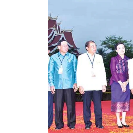
ວິທະຍາສາດ-ເທັກໂນໂລຈີ
ທຸລະກິດ
ພາສາອັງກິດ
ວີດີໂອ
ສຽງ
ລາຍການກະຈາຍສຽງ
ລາຍງານ