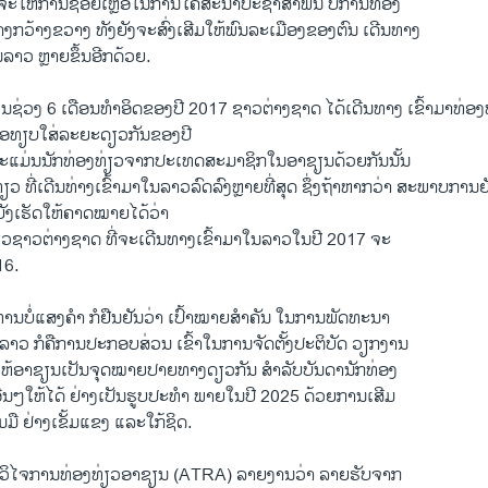
າ ຈະໃຫ້ການຊ່ອຍເຫຼືອໃນການໂຄສະນາປະຊາສຳພັນ ປີການທ່ອງ
າງກວ້າງຂວາງ ທັງຍັງຈະສົ່ງເສີມໃຫ້ພົນລະເມືອງຂອງຕົນ ເດີນທາງ
ນລາວ ຫຼາຍຂຶ້ນອີກດ້ວຍ.
ໃນຊ່ວງ 6 ເດືອນທຳອິດຂອງປີ 2017 ຊາວຕ່າງຊາດ ໄດ້ເດີນທາງ ເຂົ້າມາທ່ອ
ເມື່ອທຽບໃສ່ລະຍະດຽວກັນຂອງປີ
ແມ່ນນັກທ່ອງທ່ຽວຈາກປະເທດສະມາຊິກໃນອາຊຽນດ້ວຍກັນນັ້ນ
ງທ່ຽວ ທີ່ເດີນທ່າງເຂົ້າມາໃນລາວລົດລົງຫຼາຍທີ່ສຸດ ຊຶ່ງຖ້າຫາກວ່າ ສະພາບການ
ໍຍັງເຮັດໃຫ້ຄາດໝາຍໄດ້ວ່າ
ວຊາວຕ່າງຊາດ ທີ່ຈະເດີນທາງເຂົ້າມາໃນລາວໃນປີ 2017 ຈະ
16.
ທ່ານບໍ່ແສງຄຳ ກໍຢືນຢັນວ່າ ເປົ້າໝາຍສຳຄັນ ໃນການພັດທະນາ
າວ ກໍຄືການປະກອບສ່ວນ ເຂົ້າໃນການຈັດຕັ້ງປະຕິບັດ ວຽກງານ
ັດໃຫ້ອາຊຽນເປັນຈຸດໝາຍປາຍທາງດຽວກັນ ສຳລັບບັນດານັກທ່ອງ
ື່ນໆໃຫ້ໄດ້ ຢ່າງເປັນຮູບປະທຳ ພາຍໃນປີ 2025 ດ້ວຍການເສີມ
ື ຢ່າງເຂັ້ມແຂງ ແລະໃກ້ຊິດ.
ວິໄຈການທ່ອງທ່ຽວອາຊຽນ (ATRA) ລາຍງານວ່າ ລາຍຮັບຈາກ