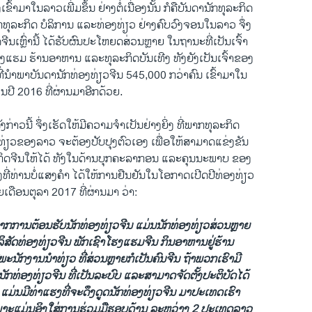
ເຂົ້າມາໃນລາວເພີ່ມຂຶ້ນ ຢ່າງຕໍ່ເນື່ອງນັ້ນ ກໍຄືບັນດານັກທຸລະກິດ
ກທຸລະກິດ ບໍລິການ ແລະທ່ອງທ່ຽວ ຢ່າງຄົບວົງຈອນໃນລາວ ຈຶ່ງ
ຈີນເຫຼົ່ານີ້ ໄດ້ຮັບຜົນປະໂຫຍດສ່ວນຫຼາຍ ໃນຖານະທີ່ເປັນເຈົ້າ
ຮມ ຮ້ານອາຫານ ແລະທຸລະກິດບັນເທີງ ທັງຍັງເປັນເຈົ້າຂອງ
ທີ່ນຳພາບັນດານັກທ່ອງທ່ຽວຈີນ 545,000 ກວ່າຄົນ ເຂົ້າມາໃນ
ປີ 2016 ທີ່ຜ່ານມາອີກດ້ວຍ.
່າວນີ້ ຈຶ່ງເຮັດໃຫ້ມີຄວາມຈຳເປັນຢ່າງຍິ່ງ ທີ່ພາກທຸລະກິດ
ທ່ຽວຂອງລາວ ຈະຕ້ອງປັບປຸງຕົວເອງ ເພື່ອໃຫ້ສາມາດແຂ່ງຂັນ
ກິດຈີນໃຫ້ໄດ້ ທັງໃນດ້ານບຸກຄະລາກອນ ແລະຄຸນນະພາບ ຂອງ
່ງທີ່ທ່ານບໍ່ແສງຄຳ ໄດ້ໃຫ້ການຢືນຢັນໃນໂອກາດເປີດປີທ່ອງທ່ຽວ
ດືອນຕຸລາ 2017 ທີ່ຜ່ານມາ ວ່າ:
ນຈາກການຕ້ອນຮັບນັກທ່ອງທ່ຽວຈີນ ແມ່ນນັກທ່ອງທ່ຽວສ່ວນຫຼາຍ
ລິສັດທ່ອງທ່ຽວຈີນ ພັກເຊົາໂຮງແຮມຈີນ ກິນອາຫານຢູ່ຮ້ານ
ນັກງານນຳທ່ຽວ ທີ່ສ່ວນຫຼາຍກໍເປັນຄົນຈີນ ຖ້າພວກເຮົາມີ
ກທ່ອງທ່ຽວຈີນ ທີ່ເປັນລະບົບ ແລະສາມາດຈັດຕັ້ງປະຕິບັດໄດ້
ແມ່ນມີທ່າແຮງທີ່ຈະດຶງດູດນັກທ່ອງທ່ຽວຈີນ ມາປະເທດເຮົາ
ພາະແມ່ນອິງໃສ່ການຮ່ວມມືຮອບດ້ານ ລະຫວ່າງ 2 ປະເທດລາວ