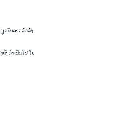
ງທ່ຽວໃນລາວລົດລົງ
ຍັງຄົງດຳເນີນໄປ ໃນ