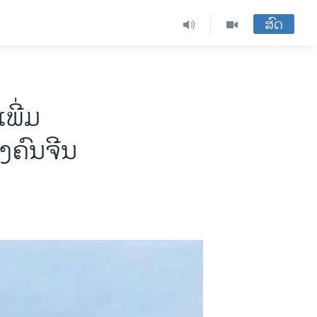
ສົດ
ພີ່ມ
ງຄົນຈີນ