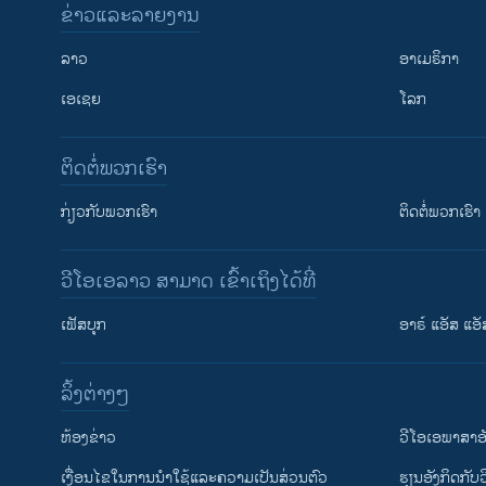
ຂ່າວແລະລາຍງານ
ລາວ
ອາເມຣິກາ
ເອເຊຍ
ໂລກ
ຕິດຕໍ່ພວກເຮົາ
ກ່ຽວກັບພວກເຮົາ
ຕິດຕໍ່ພວກເຮົາ
ວີໂອເອລາວ ສາມາດ ເຂົ້າເຖິງໄດ້ທີ່
ເຟັສບຸກ
ອາຣ໌ ແອັສ ແອັ
​ລິ້ງ​ຕ່າງໆ
ຕິດຕາມພວກເຮົາ ທີ່
​ຫ້ອງ​ຂ່າວ
ວີ​ໂອ​ເອ​ພາ​ສາ​ອ
​ເງື່ອນ​ໄຂ​ໃນ​ການ​ນຳ​ໃຊ້​ແລະຄວາມ​ເປັນ​ສ່​ວນ​ຕົວ
​ຮຽນ​ອັງ​ກິດ​ກັບ​