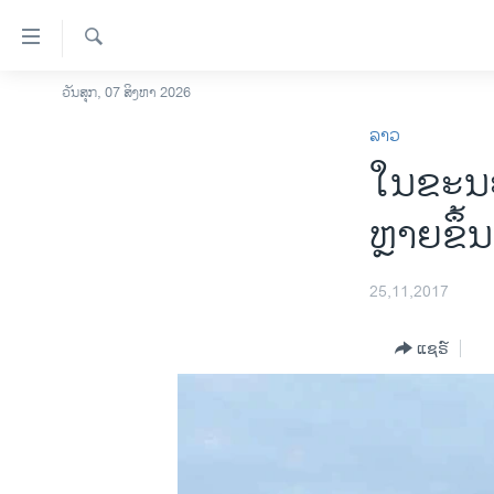
ລິ້ງ
ສຳຫລັບ
ເຂົ້າ
ຄົ້ນຫາ
ວັນສຸກ, 07 ສິງຫາ 2026
ໂຮມເພຈ
ຫາ
ລາວ
ລາວ
ຂ້າມ
ໃນຂະນະທ
ຂ້າມ
ອາເມຣິກາ
ຂ້າມ
ການເລືອກຕັ້ງ ປະທານາທີບໍດີ ສະຫະລັດ
ຫຼາຍຂຶ້
ໄປ
2024
ຫາ
ຂ່າວ​ຈີນ
ຊອກ
25,11,2017
ຄົ້ນ
ໂລກ
ແຊຣ໌
ເອເຊຍ
ອິດສະຫຼະພາບດ້ານການຂ່າວ
ຊີວິດຊາວລາວ
ຊຸມຊົນຊາວລາວ