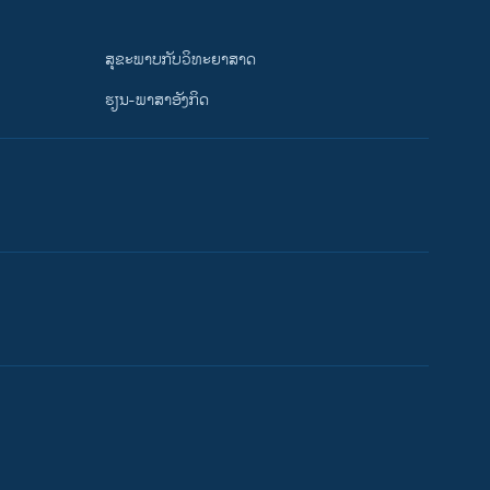
ສຸຂະພາບກັບວິທະຍາສາດ
ຮຽນ-ພາສາອັງກິດ