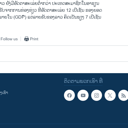
າວ ຍັງມີອັດຕາສະເລ່ຍຕ່ຳກວ່າ ປະເທດສະມາຊິກໃນອາຊຽນ
ຍຮັບຈາກການທ່ອງທ່ຽວ ທີ່ອັດຕາສະເລ່ຍ 12 ເປີເຊັນ ຂອງຍອດ
າຍໃນ (GDP) ແຕ່ລາຍຮັບຂອງລາວ ຄິດເປັນພຽງ 7 ເປີເຊັນ
Follow us
Print
ຕິດຕາມພວກເຮົາ ທີ່
ເຮົາ