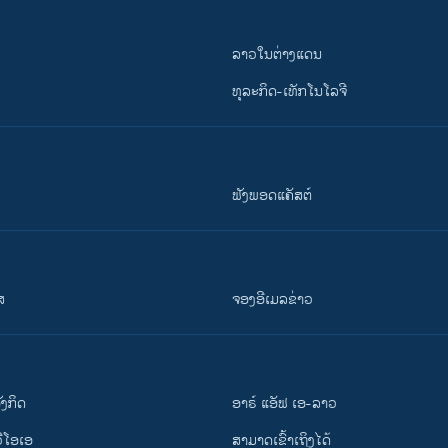
ລາວໃນຕ່າງແດນ
ທຸລະກິດ-ເທັກໂນໂລຈີ
ຟັງພອດແຄັສຕ໌
ສ
ຈອງອີເມລຂ່າວ
ັງ​ກິດ
ອາຣ໌ ແອັຟ ເອ-ລາວ
ວີ​ໂອ​ເອ
ສາມາດເຂົ້າເຖິງໄດ້