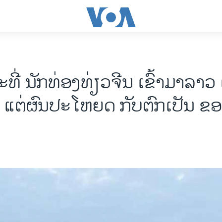
ີ່ ນັກທ່ອງທ່ຽວຈີນ ເຂົ້າມາລາວ ເ
ນ ແຕ່ຜົນປະໂຫຍດ ກັບຕົກເປັນ ຂອ