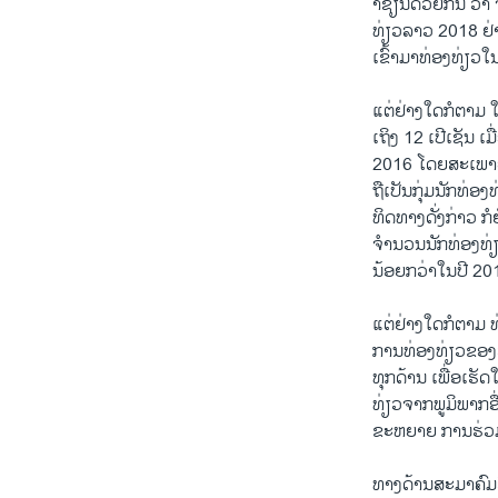
າຊຽນດ້ວຍກັນ ວ່
ທ່ຽວລາວ 2018 ຢ່
ເຂົ້າມາທ່ອງທ່ຽວໃ
ແຕ່ຢ່າງໃດກໍຕາມ 
ເຖິງ 12 ເປີເຊັນ 
2016 ໂດຍສະເພາະ
ຖືເປັນກຸ່ມນັກທ່ອ
ທິດທາງດັ່ງກ່າວ ກ
ຈຳນວນນັກທ່ອງທ່ຽ
ນ້ອຍກວ່າໃນປີ 20
ແຕ່ຢ່າງໃດກໍຕາມ 
ການທ່ອງທ່ຽວຂອງລ
ທຸກດ້ານ ເພື່ອເຮ
ທ່ຽວຈາກພູມິພາກອ
ຂະຫຍາຍ ການຮ່ວມມ
ທາງດ້ານສະມາຄົມ