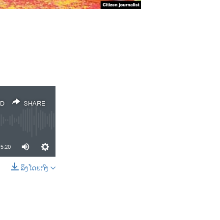
D
SHARE
5:20
ລິງໂດຍກົງ
SHARE