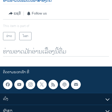
ອ່ານຂ່າວນີ້ເພີ້ມເປັນພາສາອັງກິດ
ແຊຣ໌
Follow us
This item is part of
ຂ່າວ
ໂລກ
ທ່ານອາດມັກອ່ານເລື້ອງນີ້ຕື່ມ
ຕິດຕາມພວກເຮົາ ທີ່
ເບິ່ງ
ຟັງສຽງ