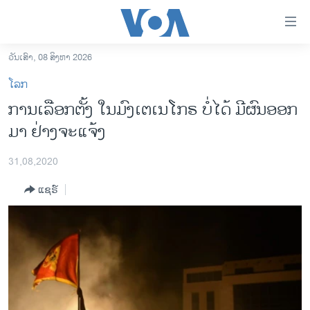
ລິ້ງ
ສຳຫລັບ
ເຂົ້າ
ວັນເສົາ, 08 ສິງຫາ 2026
ຫາ
ໂຮມເພຈ
ໂລກ
ຂ້າມ
ລາວ
ການເລືອກຕັ້ງ ໃນມົງເຕເນໂກຣ ບໍ່ໄດ້ ມີຜົນອອກ
ຂ້າມ
ອາເມຣິກາ
ມາ ຢ່າງຈະແຈ້ງ
ຂ້າມ
ໄປ
ການເລືອກຕັ້ງ ປະທານາທີບໍດີ ສະຫະລັດ 2024
ຫາ
31,08,2020
ຂ່າວ​ຈີນ
ຊອກ
ແຊຣ໌
ຄົ້ນ
ໂລກ
ເອເຊຍ
ອິດສະຫຼະພາບດ້ານການຂ່າວ
ຊີວິດຊາວລາວ
ຊຸມຊົນຊາວລາວ