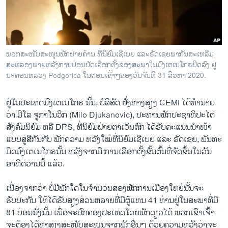
ວິທະຍາສາດ-ເທັກໂນໂລຈີ
ທຸລະກິດ
ພາສາອັງກິດ
ພວກສະໜັບສະໜຸນພັກຝ່າຍຄ້ານ ທີ່ນິຍົມເຊີເບຍ ແລະຣັດເຊຍພາກັນສະເຫລີມ
ວີດີໂອ
ສະຫລອງພາຍຫລັງການປ່ອນບັດເລືອກຕັ້ງຂອງສະພາໃນມົງເຕເນໂກຣປິດລົງ ຢູ່
ນະຄອນຫລວງ Podgorica ໃນຕອນເຊົ້າໆຂອງວັນຈັນທີ 31 ສິວຫາ 2020.
ສຽງ
ຢູ່ໃນປະເທດມົງເຕເນໂກຣ ນັ້ນ, ບໍລິສັດ ຢັ່ງຫາງສຽງ CEMI ໄດ້ທໍານາຍ
ລາຍການກະຈາຍສຽງ
ຕິດຕາມພວກເຮົາ ທີ່
ວ່າ ມີໂລ ຈູກາໂນວິກ (Milo Djukanovic), ປະທານພັກປະຊາທິປະໄຕ
ລາຍງານ
ສັງຄົມນິຍົມ ຫລື DPS, ທີ່ນິຍົມຝ່າຍຕາເວັນຕົກ ໄດ້ຮັບຄະແນນນໍາໜ້າ
ແບບສູສີກັນກັບ ພັກຄວາມ ຫວັງໃໝ່ທີ່ນິຍົມເຊີເບຍ ແລະ ຣັດເຊຍ, ພັນທະ
ມິດມົງເຕເນໂກຣນັ້ນ ຫລັງຈາກມີ ການເລືອກຕັ້ງຂັ້ນຕົ້ນທີ່ຈັດຂຶ້ນໃນວັນ
ພາສາຕ່າງໆ
ອາທິດວານນີ້ ແລ້ວ.
ເນື່ອງຈາກວ່າ ບໍ່ມີພັກໃດໃນຈໍານວນສອງພັກການເມືອງໃຫຍ່ນັ້ນຈະ
ຮັບປະກັນ ໃຫ້ໄດ້ຮັບສຽງສ່ວນຫລາຍທີ່ມີຜູ້ແທນ 41 ທ່ານຢູ່ໃນສະພາທີ່ມີ
81 ບ່ອນນັ່ງນັ້ນ ເພື່ອຈະປົກຄອງປະເທດໂດຍພັກດຽວໄດ້ ພວກເຂົາເຈົ້າ
ຈະຕ້ອງໄດ້ຫາສຽງສະໜັບສະໜຸນຈາກພັກອື່ນໆ ດ້ວຍຄວາມຫວັງວ່າຈະ