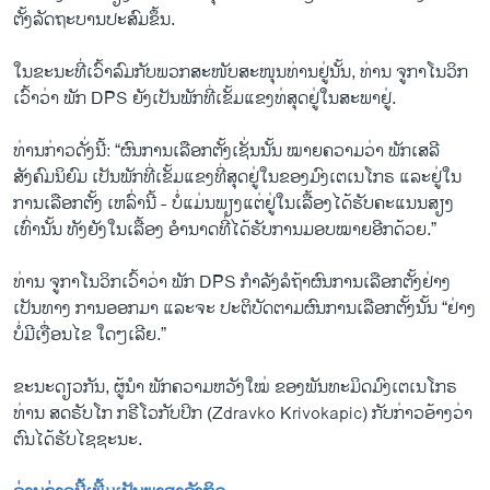
ຕັ້ງລັດຖະບານປະສົມຂຶ້ນ.
ໃນຂະນະທີ່ເວົ້າລົມກັບພວກສະໜັບສະໜຸນທ່ານຢູ່ນັ້ນ, ທ່ານ ຈູກາໂນວິກ
ເວົ້າວ່າ ພັກ DPS ຍັງເປັນພັກທີ່ເຂັ້ມແຂງທ່ສຸດຢູ່ໃນສະພາຢູ່.
ທ່ານກ່າວດັ່ງນີ້: “ຜົນການເລືອກຕັ້ງເຊັ່ນນັ້ນ ໝາຍຄວາມວ່າ ພັກເສລີ
ສັງຄົມນິຍົມ ເປັນພັກທີ່ເຂັ້ມແຂງທີ່ສຸດຢູ່ໃນຂອງມົງເຕເນໂກຣ ແລະຢູ່ໃນ
ການເລືອກຕັ້ງ ເຫລົ່ານີ້ - ບໍ່ແມ່ນພຽງແຕ່ຢູ່ໃນເລື້ອງໄດ້ຮັບຄະແນນສຽງ
ເທົ່ານັ້ນ ທັງຍັງໃນເລື້ອງ ອໍານາດທີ່ໄດ້ຮັບການມອບໝາຍອີກດ້ວຍ.”
ທ່ານ ຈູກາໂນວິກເວົ້າວ່າ ພັກ DPS ກໍາລັງລໍຖ້າຜົນການເລືອກຕັ້ງຢ່າງ
ເປັນທາງ ການອອກມາ ແລະຈະ ປະຕິບັດຕາມຜົນການເລືອກຕັ້ງນັ້ນ “ຢ່າງ
ບໍ່ມີເງື່ອນໄຂ ໃດໆເລີຍ.”
ຂະນະດຽວກັນ, ຜູ້ນໍາ ພັກຄວາມຫວັງໃໝ່ ຂອງພັນທະມິດມົງເຕເນໂກຣ
ທ່ານ ສດຣັບໂກ ກຣີໂວກັບປິກ (Zdravko Krivokapic) ກັບກ່າວອ້າງວ່າ
ຕົນໄດ້ຮັບໄຊຊະນະ.