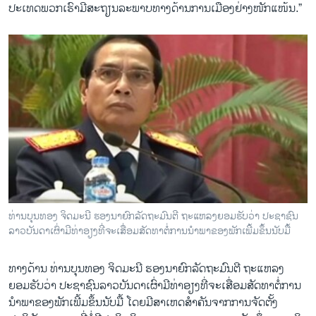
ປະເທດພວກເຮົາມີສະຖຽນລະພາບທາງດ້ານການເມືອງຢ່າງໜັກແໜ້ນ.”
ທ່ານບຸນທອງ ຈິດມະນີ ຮອງນາຍົກລັດຖະມົນຕີ ຖະແຫລງຍອມຮັບວ່າ ປະຊາຊົນ
ລາວບັນດາເຜົ່າມີທ່າອຽງທີ່ຈະເສື່ອມສັດທາຕໍ່ການນຳພາຂອງພັກເພີ້ມຂຶ້ນນັບມື້
ທາງດ້ານ ທ່ານບຸນທອງ ຈິດມະນີ ຮອງນາຍົກລັດຖະມົນຕີ ຖະແຫລງ
ຍອມຮັບວ່າ ປະຊາຊົນລາວບັນດາເຜົ່າມີທ່າອຽງທີ່ຈະເສື່ອມສັດທາຕໍ່ການ
ນຳພາຂອງພັກເພີ້ມຂຶ້ນນັບມື້ ໂດຍມີສາເຫດສຳຄັນຈາກການຈັດຕັ້ງ