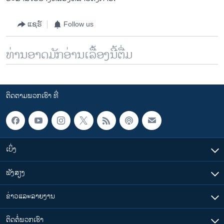
ແຊຣ໌
Follow us
ທ່ານອາດມັກອ່ານເລື້ອງນີ້ຕື່ມ
ຕິດຕາມພວກເຮົາ ທີ່
ເບິ່ງ
ຟັງສຽງ
ຂ່າວແລະລາຍງານ
ຕິດຕໍ່ພວກເຮົາ