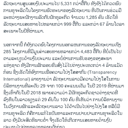
ລັດຖະບານສູນເສຍງົບປະມານໄປ 5,331 ກວ່າຕື້ກີບ ທັງຍັງໄດ້ກວດພົບ
ການທຸຈະລິດໃນໂຄງການພັດທະນາຂອງລັດຖະບານ ທີ່ເປັນການຮ່ວມມື
ລະຫວ່າງພະນັກງານລັດກັບນັກທຸລະກິດ ຈຳນວນ 1,285 ຄົນ ເຮັດໃຫ້
ລັດຖະບານເສຍຫາຍໄປຫລາຍກວ່າ 999 ຕື້ກີບ ແລະກວ່າ 67 ລ້ານໂດລາ
ສະເພາະໃນປີທີ່ຜ່ານມາ.
ນອກຈາກນີ້ ກໍຍັງກວດພົບໂຄງການນອກແຜນການຂອງລັດຖະບານເຖິງ
285 ໂຄງການທີ່ມີມູນຄ່າເສຍຫາຍຫລາຍກວ່າ 4,483 ຕື້ກີບ ທີ່ບໍ່ເປັນໄປ
ຕາມລະບຽບດ້ານງົບປະມານ ແລະບໍ່ຜ່ານການຮັບຮອງຂອງສະພາ
ແຫ່ງຊາດ ທັງມີການລັກລອບຂົນສົ່ງໄມ້ໄປຕ່າງປະເທດກວ່າ 4 ລ້ານແມັດ
ກ້ອນ ຊຶ່ງເຮັດໃຫ້ອົງການເພື່ອຄວາມໂປ່ງໃສສາກົນ (Transparency
International) ລາຍງານວ່າ ລັດຖະບານລາວມີຄວາມໂປ່ງໃສໃນການ
ບໍລິຫານງານທີ່ລະດັບ 29 ຈາກ 100 ຄະແນນເຕັມ ໃນປີ 2019 ທີ່ຜ່ານມາ
ຊຶ່ງເທົ່າກັບໃນປີ 2018 ໝາຍຄວາມວ່າ ມີນັກທຸລະກິດຊາວຕ່າງຊາດທີ່
ລົງທຶນໃນລາວພຽງແຕ່ 29 ຄົນໃນ 100 ຄົນ ທີ່ເຫັນວ່າ ການບໍລິຫານງານ
ໃນວົງການພັກແລະລັດຖະບານລາວ ໄດ້ດຳເນີນໄປຢ່າງໂປ່ງໃສ ຫລືບໍ່ມີ
ການທຸຈະລິດ ກໍຄືການແກ້ໄຂບັນຫາແລະການປາບປາມການທຸຈະລິດໃນ
ລາວ ຍັງມີປະສິດທິພາບຕ່ຳ ຈຶ່ງເຮັດໃຫ້ເກີດການເສຍຫາຍດ້ານງົບ
ປະມານໄປຢ່າງຫລວງຫລາຍດັ່ງກ່າວ.