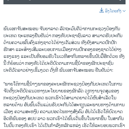
ລິງໂດຍກົງ
ພົນເອກຈັນສະໝອນ ຈັນຍາລາດ ລັດຖະມົນຕີວ່າການກະຊວງປ້ອງກັນ
ປະເທດ ຖະແຫລງຢືນຢັນວ່າ ກອງທັບປະຊາຊົນລາວ ສາມາດຮັບປະກັນ
ດ້ານຄວາມໝັ້ນຄົງແຫ່ງຊາດໄດ້ຢ່າງເຕັມສ່ວນ ທັງຍັງສາມາດປົກປັກ
ຮັກສາ ແລະສ້າງເສີມລະບອບການເມືອງການປົກຄອງຂອງຊາດໄດ້ຢ່າງ
ແຂງແຮງ ແລະເປັນທີ່ຍອມຮັບໃນເວທີສາກົນຫລາຍຂຶ້ນນັບມື້ອີກດ້ວຍ ທັງ
ນີ້ ກໍຍ້ອນວ່າ ກອງທັບໄດ້ປະຕິບັດຕາມການຊີ້ນຳຂອງພັກປະຊາຊົນ
ປະຕິວັດລາວຢ່າງເຂັ້ມງວດ ດັ່ງທີ່ ພົນເອກຈັນສະໝອນ ຢືນຢັນວ່າ:
“ພາຍໃຕ້ການຊີ້ນຳໆພາຂອງຄະນະພັກກະຊວງປ້ອງກັນປະເທດໃນການ
ຈັດຕັ້ງປະຕິບັດແນວທາງນະໂຍບາຍຂອງພັກລັດ ວຽກງານຈຸດສຸມຂອງ
ກະຊວງປ້ອງກັນປະເທດ ພວກເຮົາໄດ້ສາມາດຍາດໄດ້ຜົນສຳເລັດໃນ
ຫລາຍດ້ານ ອັນພົ້ນເດັ່ນແມ່ນຮັບປະກັນໄດ້ສະຖຽນລະພາບທາງດ້ານການ
ເມືອງ ຄວາມສະຫງົບ ຄວາມປອດໄພທາງສັງຄົມ ອັນໄດ້ເຮັດໃຫ້ບົດບາດ
ອິດທິພົນຂອງ ສປປ ລາວ ພວກເຮົາໄດ້ພົ້ນເດັ່ນຂຶ້ນໃນພາກພື້ນ ໃນສາກົນ
ໃນນັ້ນ ກອງທັບເຮົາ ໄດ້ເປັນກຳລັງຫລັກແຫລ່ງ ເຮັດໃຫ້ລະບອບພວກເຮົາ