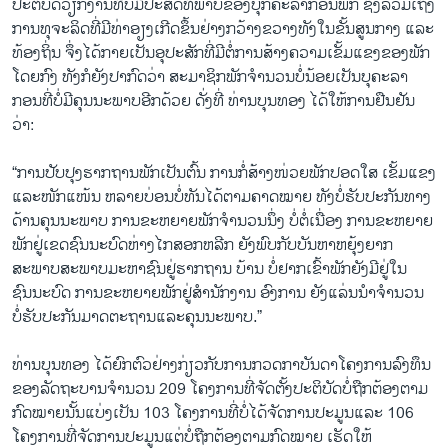
ປະຕິບັດວຽກງານທີ່ບໍ່ມີປະສິດທິພາບຂອງບຸກຄະລາກອນພັກ ຊຶ່ງລວມເຖິງ
ການທຸຈະລິດທີ່ມີທ່າອຽງເກີດຂຶ້ນຢ່າງກວ້າງຂວາງທັງໃນຂັ້ນສູນກາງ ແລະ
ທ້ອງຖິ່ນ ຈຶ່ງໄດ້ກາຍເປັນອຸປະສັກທີ່ມີຕໍ່ການສ້າງຄວາມເຂັ້ມແຂງຂອງພັກ
ໂດຍກົງ ທັງກໍຍັງປາກົດວ່າ ສະມາຊິກພັກຈຳນວນບໍ່ນ້ອຍເປັນບຸຄະລາ
ກອນທີ່ບໍ່ມີຄຸນນະພາບອີກດ້ວຍ ດັ່ງທີ່ ທ່ານບຸນທອງ ໄດ້ໃຫ້ການຢືນຢັນ
ວ່າ:
“ການປັບປຸງຮາກຖານພັກເປັນຕົ້ນ ການກໍ່ສ້າງໜ່ວຍພັກປອດໃສ ເຂັ້ມແຂງ
ແລະໜັກແໜ້ນ ຫລາຍບ່ອນບໍ່ທັນໄດ້ຕາມຄາດໝາຍ ທັງບໍ່ຮັບປະກັນທາງ
ດ້ານຄຸນນະພາບ ການຂະຫຍາຍພັກຈຳນວນນຶ່ງ ບໍ່ຕໍ່ເນື່ອງ ການຂະຫຍາຍ
ພັກຢູ່ເຂດຊົນນະບົດຫ່າງໄກສອກຫລີກ ຍັງພົບກັບບັນຫາຫຍຸ້ງຍາກ
ສະພາບສະພາບມະຫາຊົນຢູ່ຮາກຖານ ບ້ານ ບໍ່ຢາກເຂົ້າພັກຍັງມີຢູ່ໃນ
ຊົນນະບົດ ການຂະຫຍາຍພັກຢູ່ສຳນັກງານ ອົງການ ຍັງແລ່ນນຳຈຳນວນ
ບໍ່ຮັບປະກັນມາດຕະຖານແລະຄຸນນະພາບ.”
ທ່ານບຸນທອງ ໄດ້ຍົກຕົວຢ່າງກ່ຽວກັບການກວດກາບັນດາໂຄງການລົງທຶນ
ຂອງລັດຖະບານຈຳນວນ 209 ໂຄງການທີ່ຈັດຕັ້ງປະຕິບັດບໍ່ຖືກຕ້ອງຕາມ
ກົດໝາຍນັ້ນແບ່ງເປັນ 103 ໂຄງການທີ່ບໍ່ໄດ້ຈັດການປະມູນແລະ 106
ໂຄງການທີ່ຈັດການປະມູນແຕ່ບໍ່ຖືກຕ້ອງຕາມກົດໝາຍ ເຮັດໃຫ້