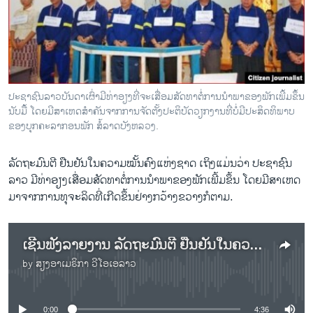
ວິທະຍາສາດ-ເທັກໂນໂລຈີ
ທຸລະກິດ
ພາສາອັງກິດ
ວີດີໂອ
ປະຊາຊົນລາວບັນດາເຜົ່າມີທ່າອຽງທີ່ຈະເສື່ອມສັດທາຕໍ່ການນຳພາຂອງພັກເພີ້ມຂຶ້ນ
ສຽງ
ນັບມື້ ໂດຍມີສາເຫດສຳຄັນຈາກການຈັດຕັ້ງປະຕິບັດວຽກງານທີ່ບໍ່ມີປະສິດທິພາບ
ຂອງບຸກຄະລາກອນພັກ ສໍ້ລາດບັງຫລວງ.
ລາຍການກະຈາຍສຽງ
ຕິດຕາມພວກເຮົາ ທີ່
ລັດຖະມົນຕີ ຢືນຢັນໃນຄວາມໝັ້ນຄົງແຫ່ງຊາດ ເຖິງແມ່ນວ່າ ປະຊາຊົນ
ລາຍງານ
ລາວ ມີທ່າອຽງເສື່ອມສັດທາຕໍ່ການນຳພາຂອງພັກເພີ້ມຂຶ້ນ ໂດຍມີສາເຫດ
ມາຈາກການທຸຈະລິດທີ່ເກີດຂຶ້ນຢ່າງກວ້າງຂວາງກໍຕາມ.
ພາສາຕ່າງໆ
ເຊີນຟັງລາຍງານ ລັດຖະມົນຕີ ຢືນຢັນໃນຄວາມໝັ້ນຄົງແຫ່ງຊາດ ເຖິງແມ່ນວ່າ ປະຊາຊົນລາວ ມີທ່າອຽງເສື່ອມສັດທາ ຕໍ່ການນຳພາຂອງພັກເພີ້ມຂຶ້ນ
by
ສຽງອາເມຣິກາ ວີໂອເອລາວ
No media source currently available
0:00
4:36