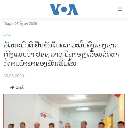
ລິ້ງ
ສຳຫລັບ
ເຂົ້າ
ວັນສຸກ, 07 ສິງຫາ 2026
ຫາ
ໂຮມເພຈ
ລາວ
ຂ້າມ
ລາວ
ລັດຖະມົນຕີ ຢືນຢັນໃນຄວາມໝັ້ນຄົງແຫ່ງຊາດ
ຂ້າມ
ອາເມຣິກາ
ເຖິງແມ່ນວ່າ ປຊຊ ລາວ ມີທ່າອຽງເສື່ອມສັດທາ
ຂ້າມ
ໄປ
ການເລືອກຕັ້ງ ປະທານາທີບໍດີ ສະຫະລັດ 2024
ຕໍ່ການນຳພາຂອງພັກເພີ້ມຂຶ້ນ
ຫາ
ຂ່າວ​ຈີນ
ຊອກ
25,05,2020
ຄົ້ນ
ໂລກ
ແຊຣ໌
ເອເຊຍ
ອິດສະຫຼະພາບດ້ານການຂ່າວ
ຊີວິດຊາວລາວ
ຊຸມຊົນຊາວລາວ