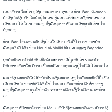
ພື້ນທີ່ອັນ​ກ້ວາງ​ໃຫຍ່ ເພື່ອ​ສ້າງ​ເປັນ​ລັດ​ອິສລາມ.
​ເລຂາທິການ​ໃຫຍ່​ຂອງ​ອົງການ​ສະຫະ​ປະຊາ​ຊາດ ທ່ານ Ban Ki-moon ​
ກຳລັງປະເຊີນ ກັບ ໄພຂົ່ມຂູ່ຕໍ່ຄວາມຢູ່ລອດ ແຕ່ປະເທດດັງກ່າວສາມາດ
ເອົາຊະນະໄດ້ ໂດຍການສ້າງ ຕັ້ງລັດຖະບານທີ່ຮວມເອົາທຸກພັກຝ່າຍໃນ
ວົງກວ້າງ.
ທ່ານ Ban ໃຫ້ຄວາມເຫັນດັ່ງກ່າວໃນວັນພະຫັດມື້ນີ້ ຊ້ອງໜ້ານາຍົກ
ລັດຖະມົນຕີອີຣັກ ທ່ານ Nouri al-Maliki ທີ່ນະຄອນຫຼວງ Baghdad.
ບຸກຄົນທັງສອງໄດ້ພົບກັນເພື່ອສົນທະນາຫາລືກ່ຽວກັບວ່າ ຈະແກ້ໄຂ
ວິກິດການ ທີ່ພາໃຫ້ ມີການເພີ້ມທະວີຄວາມຮຸນແຮງຢູ່ໃນອີຣັກໄດ້ແນວໃດ.
ສະມາຊິກສະພາອີຣັກມີກຳນົດທີ່ຈະລົງຄະແນນສຽງໃນວັນພະຫັດມື້ນີ້ ເພື່ອ
ເລືອກເອົາປະ ທານາທິບໍດີຄົນໃໝ່ ໃນຂະນະທີ່ພວກທ່ານສືບຕໍ່ຫາທາງ
ສ້າງຕັ້ງລັດຖະບານຊຸດໃໝ່ຫລັງ ຈາກການເລືອກຕັ້ງໃນເດືອນເມສາຜ່ານ
ມາ.
ລັດຖະບານທີ່ນຳພາໂດຍທ່ານ Maliki ທີ່ນັບຖືສາສະໜາອິສລາມນິກາຍຊີ