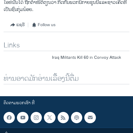
ໄອທ໌ນັ້ນໄດ້ ຖືກຕຳໜິຕິຕຽນວ່າ ກີດກັນພວກນິກາຍຊຸນນີ່ແລະຊາວເຄີດທີ່
ເປັນຊົນກຸ່ມນ້ອຍ.
ແຊຣ໌
Follow us
Links
Iraq Militants Kill 60 in Convoy Attack
ທ່ານອາດມັກອ່ານເລື້ອງນີ້ຕື່ມ
ຕິດຕາມພວກເຮົາ ທີ່