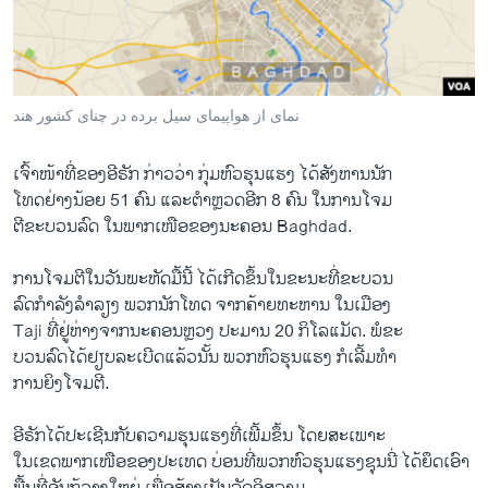
ວິທະຍາສາດ-ເທັກໂນໂລຈີ
ທຸລະກິດ
ພາສາອັງກິດ
نمای از هواپیمای سیل برده در چنای کشور هند
ວີດີໂອ
ເຈົ້າ​ໜ້າ​ທີ່​ຂອງ​ອີຣັກ ​ກ່າວ​ວ່າ ກຸ່ມຫົວ​ຮຸນ​ແຮງ ​ໄດ້​ສັງຫານ​ນັກ
ສຽງ
​ໂທດຢ່າງ​ນ້ອຍ 51 ຄົນ ​ແລະ​ຕຳຫຼວດອີກ 8 ຄົນ ​ໃນ​ການ​ໂຈມ
ລາຍການກະຈາຍສຽງ
​ຕີຂະ​ບວນລົດ ​ໃນ​ພາກ​ເໜືອ​ຂອງນະຄອນ​ Baghdad.
ຕິດຕາມພວກເຮົາ ທີ່
ລາຍງານ
ການ​ໂຈມ​ຕີໃນ​ວັນ​ພະຫັດ​ມື້​ນີ້ ​ໄດ້​ເກີດ​ຂຶ້ນ​ໃນ​ຂະນະ​ທີ່​ຂະບວນ
ລົດ​ກຳລັງ​ລຳລຽງ ພວກນັກ​ໂທດ ຈາກ​ຄ້າຍ​ທະຫານ ​ໃນ​ເມື​ອງ
Taji ທີ່ຢູ່​ຫ່າງ​ຈາກ​ນະຄອນ​ຫຼວງ ປະມານ 20 ກິ​ໂລ​ແມັດ. ພໍຂະ
ພາສາຕ່າງໆ
​ບວນລົດ​ໄດ້​ຢຽບ​ລະ​ເບີດ​ແລ້ວ​ນັ້ນ ພວກ​ຫົວ​ຮຸນ​ແຮງ ກໍ​ເລີ້ມທຳ​
ການ​ຍິງ​ໂຈ​ມຕີ​.
ອີຣັກ​ໄດ້​ປະ​ເຊີນ​ກັບ​ຄວາມ​ຮຸນ​ແຮງທີ່ເພີ້ມຂຶ້ນ ​ໂດຍ​ສະ​ເພາະ ​
ໃນ​ເຂດພາກ​ເໜືອຂອງປະເທດ ບ່ອນ​ທີ່ພວກ​ຫົວ​ຮຸນ​ແຮງ​ຊຸນ​ນີ່ ​ໄດ້​ຍຶດ​ເອົາ