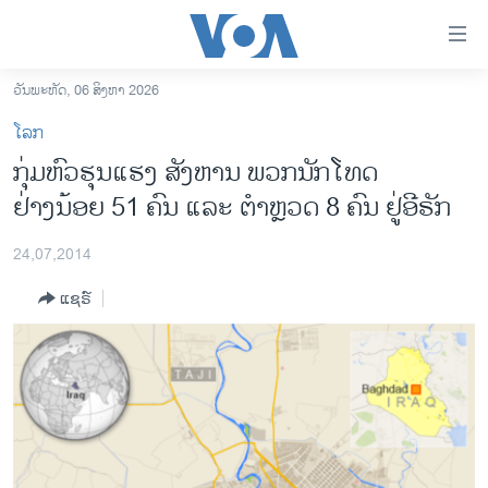
ລິ້ງ
ສຳຫລັບ
ເຂົ້າ
ວັນພະຫັດ, 06 ສິງຫາ 2026
ຫາ
ໂຮມເພຈ
ໂລກ
ຂ້າມ
ລາວ
ກຸ່ມ​​ຫົວ​ຮຸນ​ແຮງ ສັງຫານ ພວກນັກ​ໂທດ
ຂ້າມ
ອາເມຣິກາ
ຢ່າງນ້ອຍ​ 51 ຄົນ ແລະ ຕຳຫຼວດ 8 ຄົນ ຢູ່ອີຣັກ
ຂ້າມ
ໄປ
ການເລືອກຕັ້ງ ປະທານາທີບໍດີ ສະຫະລັດ 2024
ຫາ
24,07,2014
ຂ່າວ​ຈີນ
ຊອກ
ແຊຣ໌
ຄົ້ນ
ໂລກ
ເອເຊຍ
ອິດສະຫຼະພາບດ້ານການຂ່າວ
ຊີວິດຊາວລາວ
ຊຸມຊົນຊາວລາວ