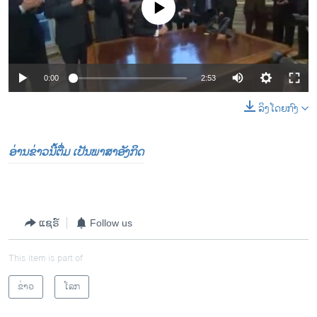
No media source currently available
s
e
l
i
d
e
0:00
2:53
ລິງໂດຍກົງ
ອ່ານຂ່າວນີ້ຕື່ມ ເປັນພາສາອັງກິດ
ແຊຣ໌
Follow us
This item is part of
ຂ່າວ
ໂລກ