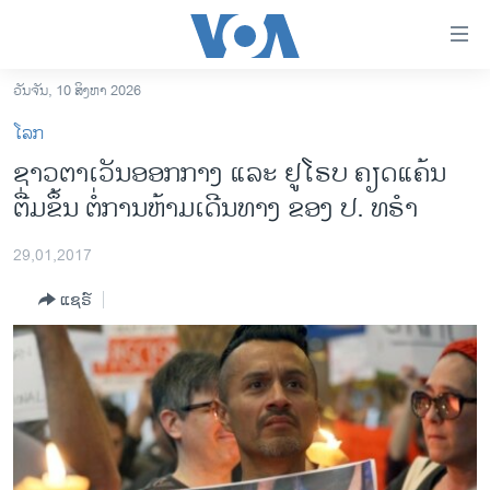
ລິ້ງ
ສຳຫລັບ
ເຂົ້າ
ວັນຈັນ, 10 ສິງຫາ 2026
ຫາ
ໂຮມເພຈ
ໂລກ
ຂ້າມ
ລາວ
ຊາວຕາເວັນອອກກາງ ແລະ ຢູໂຣບ ຄຽດແຄ້ນ
ຂ້າມ
ອາເມຣິກາ
ຕື່ມຂຶ້ນ ຕໍ່ການຫ້າມເດີນທາງ ຂອງ ປ. ທຣຳ
ຂ້າມ
ໄປ
ການເລືອກຕັ້ງ ປະທານາທີບໍດີ ສະຫະລັດ 2024
ຫາ
29,01,2017
ຂ່າວ​ຈີນ
ຊອກ
ແຊຣ໌
ຄົ້ນ
ໂລກ
ເອເຊຍ
ອິດສະຫຼະພາບດ້ານການຂ່າວ
ຊີວິດຊາວລາວ
ຊຸມຊົນຊາວລາວ