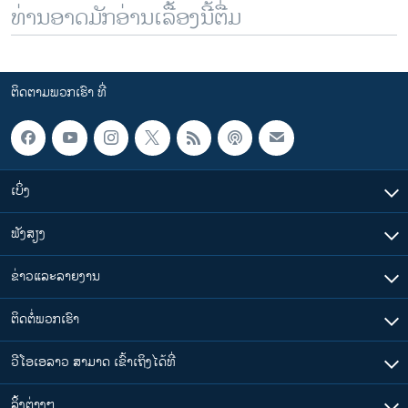
ທ່ານອາດມັກອ່ານເລື້ອງນີ້ຕື່ມ
ຕິດຕາມພວກເຮົາ ທີ່
ເບິ່ງ
ຟັງສຽງ
ຂ່າວແລະລາຍງານ
ຕິດຕໍ່ພວກເຮົາ
ວີໂອເອລາວ ສາມາດ ເຂົ້າເຖິງໄດ້ທີ່
​ລິ້ງ​ຕ່າງໆ