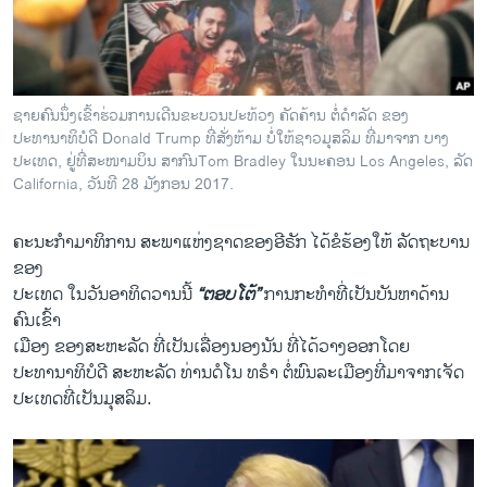
ວິທະຍາສາດ-ເທັກໂນໂລຈີ
ທຸລະກິດ
ພາສາອັງກິດ
ຊາຍຄົນນຶ່ງເຂົ້າຮ່ວມການເດີນຂະບວນປະທ້ວງ ຄັດຄ້ານ ຕໍ່ດຳລັດ ຂອງ
ວີດີໂອ
ປະທານາທິບໍດີ Donald Trump ທີ່ສັ່ງຫ້າມ ບໍ່ໃຫ້ຊາວມຸສລິມ ທີ່ມາຈາກ ບາງ
ປະເທດ, ຢູ່ທີ່ສະໜາມບິນ ສາກົນTom Bradley ໃນນະຄອນ Los Angeles, ລັດ
ສຽງ
California, ວັນທີ 28 ມັງກອນ 2017.
ລາຍການກະຈາຍສຽງ
ຕິດຕາມພວກເຮົາ ທີ່
ຄະນະກຳມາທິການ ສະພາແຫ່ງຊາດຂອງອີຣັກ ໄດ້ຂໍຮ້ອງໃຫ້ ລັດຖະບານ
ລາຍງານ
ຂອງ
ປະເທດ ໃນວັນອາທິດວານນີ້
“ຕອບໂຕ້”
ການກະທຳທີ່ເປັນບັນຫາດ້ານ
ຄົນເຂົ້າ
ພາສາຕ່າງໆ
ເມືອງ ຂອງສະຫະລັດ ທີ່ເປັນເລື່ອງນອງນັນ ທີ່ໄດ້ວາງອອກໂດຍ
ປະທານາທິບໍດີ ສະຫະລັດ ທ່ານດໍໂນ ທຣຳ ຕໍ່ພົນລະເມືອງທີ່ມາຈາກເຈັດ
ປະເທດທີ່ເປັນມຸສລິມ.