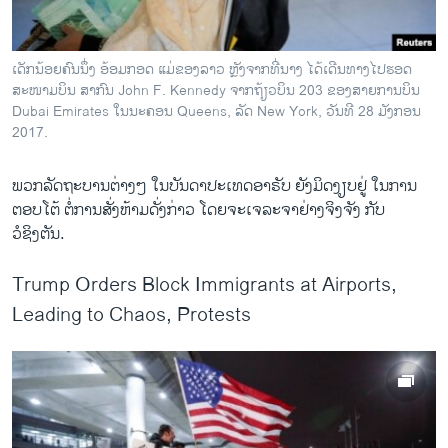
ເດັກນ້ອຍຄົນນຶ່ງ ອ້ອມກອດ ແມ່ຂອງລາວ ຫຼັງຈາກທີ່ນາງ ໄດ້ເດີນທາງໄປຮອດ
ສະໜາມບິນ ສາກົນ John F. Kennedy ຈາກຖ້ຽວບິນ 203 ຂອງສາຍການບິນ
Dubai Emirates ໃນນະຄອນ Queens, ລັດ New York, ວັນທີ 28 ມັງກອນ
2017.
ພວກລັດຖະບານຕ່າງໆ ໃນບັນດາປະເທດອາຣັບ ຍັງມິດງຽບຢູ່ ໃນການ
ຕອບໂຕ້ ຕໍ່ການສັ່ງຫ້າມດັ່ງກ່າວ ໂດຍຈະເຈລະຈາຢ່າງຈິງຈັງ ກັບ
ວໍຊິງຕັນ.
Trump Orders Block Immigrants at Airports,
Leading to Chaos, Protests