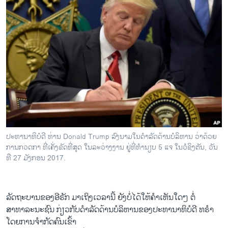
ປະທານາທິບໍດີ ທ່ານ Donald Trump ລົງນາມໃນດຳລັດດ້ານບໍລິຫານ ວ່າດ້ວຍ
ການກວດກາ ທີ່ເຄັ່ງຂັດທີ່ສຸດ ໃນລະວ່າງງານ ຢູ່ທີ່ທຳນຽບ 5 ແຈ ໃນວໍຊິງຕັນ, ວັນ
ທ່ີ 27 ມັງກອນ 2017.
ລັດຖະບານຂອງອີຣັກ ມາເຖິງເວລານີ້ ຍັງບໍ່ໄດ້ໃຫ້ຄຳເຫັນໃດໆ ຕໍ່
ສາທາລະນະຊົນ ກ່ຽວກັບດຳລັດດ້ານບໍລິຫານຂອງປະທານາທິບໍດີ ທຣຳ
ໂດຍການຈຳກັດຄົນເຂົ້າ