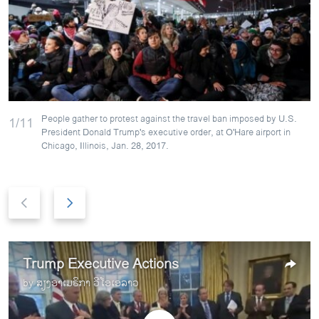
People gather to protest against the travel ban imposed by U.S.
1/11
President Donald Trump's executive order, at O'Hare airport in
Chicago, Illinois, Jan. 28, 2017.
P
N
r
e
e
x
v
t
Trump Executive Actions
i
s
o
l
by
ສຽງອາເມຣິກາ ວີໂອເອລາວ
u
i
s
d