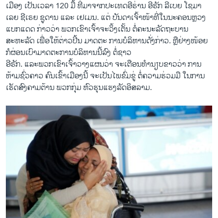
ເມືອງ ເປັນເວລາ 120 ມື້ ທີ່ມາຈາກປະເທດອີຣ່ານ ອີຣັກ ລີເບຍ ໂຊມາ
ເລຍ ຊີເຣຍ ຊູດານ ແລະ ເຢເມນ. ແຕ່ ບັນດາເຈົ້າໜ້າທີ່ໃນນະຄອນຫຼວງ
ແບກແດດ ກ່າວວ່າ ພວກເຂົາເຈົ້າຈະວິ້ງເຕັ້ນ ຕໍ່ຄະນະລັດຖະບານ
ສະຫະລັດ ເພື່ອໃຫ້ຕ່າວປີ້ນ ມາດຕະ ການບໍລິຫານດັ່ງກ່າວ. ຫຼືຢ່າງໜ້ອຍ
ກໍຜ່ອນເບົາມາດຕະການບໍລິຫານນີ້ລົງ ຕໍ່ຊາວ
ອີຣັກ. ແລະພວກເຂົາເຈົ້າວາງແຜນວ່າ ຈະເຕືອນທຳນຽບຂາວວ່າ ການ
ຫ້າມຊົ່ວຄາວ ຄົນເຂົ້າເມືອງນີ້ ຈະເປັນໄພຂົ່ມຂູ່ ຕໍ່ຄວາມຮ່ວມມື ໃນການ
ເຮັດສົງຄາມຕ້ານ ພວກກຸ່ມ ຫົວຮຸນແຮງລັດອິສລາມ.