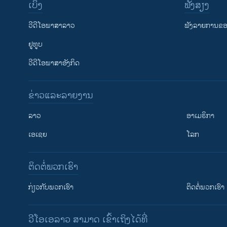
ເບິ່ງ
ຟັງສຽງ
ວີດີໂອພາສາລາວ
ຟັງລາຍການຂອງ
ຢູທູບ
ວີດີໂອພາສາອັງກິດ
ຂ່າວແລະລາຍງານ
ລາວ
ອາເມຣິກາ
ເອເຊຍ
ໂລກ
ຕິດຕໍ່ພວກເຮົາ
ກ່ຽວກັບພວກເຮົາ
ຕິດຕໍ່ພວກເຮົາ
ວີໂອເອລາວ ສາມາດ ເຂົ້າເຖິງໄດ້ທີ່