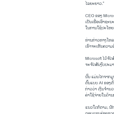
ໄລຍະຍາວ.”
CEO ຂອງ Microso
ເປັນເພື່ອເອົາຊະ
ໃນການໃຊ້ປະໂຫຍ
ທ່ານກ່າວທາງໂທລະສ
ເຮົາຈະເຫັນຄວາມຕ້
Microsoft ໄດ້ຈັດ
ຈະຈັດສັນງົບປະມາ
ນັ້ນ ​ແມ່ນໄກ​ຈາກ​ມ
ຕົ້ນ​ແບບ AI ຂອງ​
ກ່າວວ່າ ເງິນຈໍານ
ຄ່າໃຊ້ຈ່າຍໃນດ້າ
ແນວໃດກໍຕາມ, ນັ
ຕອບແທນຢ່າງຫຼວງ