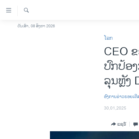
ລິ້ງ
ສຳຫລັບ
ເຂົ້າ
ຄົ້ນຫາ
ວັນເສົາ, 08 ສິງຫາ 2026
ໂຮມເພຈ
ຫາ
ໂລກ
ລາວ
ຂ້າມ
CEO ຂອ
ຂ້າມ
ອາເມຣິກາ
ຂ້າມ
ການເລືອກຕັ້ງ ປະທານາທີບໍດີ ສະຫະລັດ
ປົກປ້ອ
ໄປ
2024
ຫາ
ລຸນຫຼັ
ຂ່າວ​ຈີນ
ຊອກ
ຄົ້ນ
ໂລກ
ອົງການຂ່າວຣອຍເຕີ
ເອເຊຍ
30,01,2025
ອິດສະຫຼະພາບດ້ານການຂ່າວ
ຊີວິດຊາວລາວ
ແຊຣ໌
ຊຸມຊົນຊາວລາວ