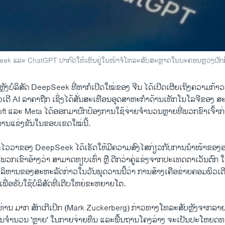
ek ແລະ ChatGPT ປາກົດໃຫ້ເຫັນຢູ່ໃນໜ້າຈໍໂທລະສັບສະຫຼາດໃນນະຄອນຫຼວງປັກກິ່
ຸນຫຼັງບໍລິສັດ DeepSeek ທີ່ຫາກໍເປີດໃໝ່ຂອງ​ ຈີນ ​ໄດ້​ເປີດ​ເຜີຍ​ເຖິງຄວາມກ້າ
ເຕີ AI ລາຄາ​ຖືກ ​ເຊິ່ງໄດ້ສັ່ນ​ສະ​ເທືອ​ນອຸດສາຫະກຳ​ດ້ານເທັກ​ໂນ​ໂລ​ຈີ​ຂອງ​ ສະ
 ​ແລະ Meta ​ໄດ້ອອກມາປົກ​ປ້ອງການ​ໃຊ້​ຈ່າຍຈໍານວນຫຼາຍ​ທີ່​ພວກຂົາ​ເຈົ້າ​ກ່າວ
ການ​ແຂ່ງຂັນ​ໃນ​ຂອບເຂດໃໝ່ນີ້.
ງໄວວາຂອງ DeepSeek ໄດ້ເຮັດໃຫ້ມີຄວາມສົງໄສກ່ຽວກັບການນຳໜ້າຂອງອ
ີ່ພວກເຂົາອ້າງວ່າ ສາມາດທຽບເທົ່າ ຫຼື ດີກວ່າຄູ່ແຂ່ງຈາກປະເທດຕາເວັນຕົກ 
່ຜູ້ບໍລິຫານຂອງສະຫະລັດກ່າວໃນວັນພຸດວານນີ້ວ່າ ການສ້າງເຄືອຂ່າຍຄອມພິວ
ພື່ອຮັບໃຊ້ບໍລິສັດທີ່ເຕີບໃຫຍ່ຂະຫຍາຍໂຕ.
່ານ ມາກ ສັກເກີເບີກ (Mark Zuckerberg) ກ່າວທາງໂທລະສັບຫຼັງຈາກລ
ທຶນຈໍານວນ 'ຫຼາຍ' ໃນກາຍຈ່າຍທຶນ ແລະພື້ນຖານໂຄງລ່າງ ຈະເປັນປະໂຫຍດ