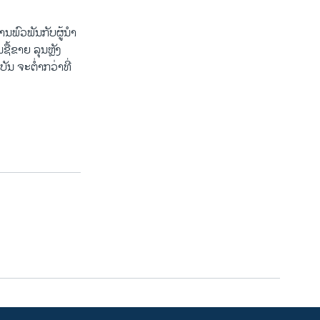
ານພົວພັນກັບຜູ້ນໍາ
້ຂາຍ ລຸນຫຼັງ
 ຈະຕໍ່າກວ່າທີ່