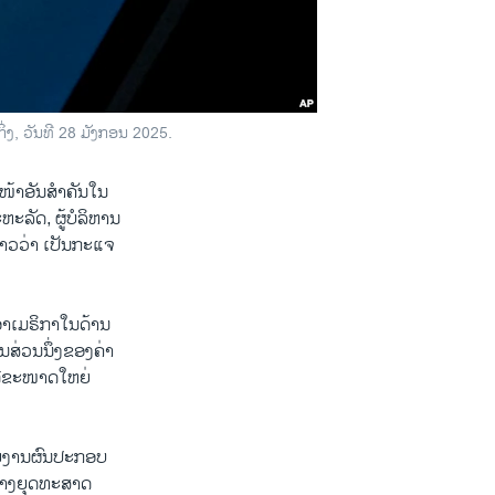
ງ, ວັນທີ 28 ມັງກອນ 2025.
ວໜ້າອັນສໍາຄັນໃນ​
ຫະລັດ, ຜູ້​ບໍລິຫານ
​ວ່າ ​ເປັນ​ກະ​ແຈ​
າເມຣິກາໃນດ້ານ
ໃນສ່ວນນຶ່ງຂອງຄ່າ
ເຕີຂະໜາດໃຫຍ່
າຍງານຜົນປະກອບ
ທາງຍຸດທະສາດ