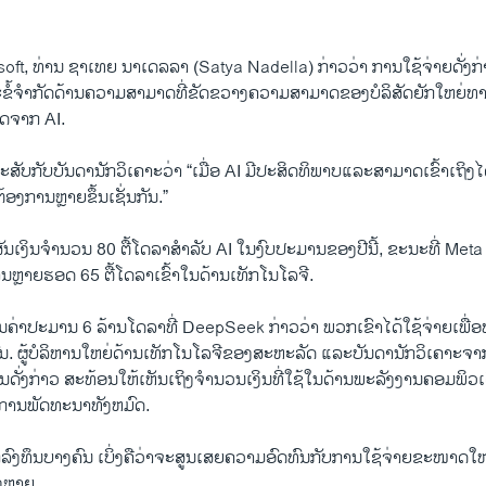
ft, ທ່ານ ຊາເທຍ ນາເດລລາ (Satya Nadella) ກ່າວວ່າ ການໃຊ້ຈ່າຍດັ່ງກ
ນະຂໍ້ຈໍາກັດດ້ານຄວາມສາມາດທີ່ຂັດຂວາງຄວາມສາມາດຂອງບໍລິສັດຍັກໃຫຍ່ທ
ດຈາກ AI.
ັບກັບບັນດານັກວິເຄາະວ່າ “ເມື່ອ AI ມີປະສິດທິພາບແລະສາມາດເຂົ້າເຖິງໄດ
ອງການຫຼາຍຂຶ້ນເຊັ່ນກັນ.”
ສັນເງິນຈໍານວນ 80 ຕື້ໂດລາສໍາລັບ AI ໃນງົບປະມານຂອງປີນີ້, ຂະນະທີ່ Meta ໄ
ນຫຼາຍຮອດ 65 ຕື້ໂດລາເຂົ້າໃນດ້ານເທັກໂນໂລຈີ.
ູນ​ຄ່າ​ປະມານ 6 ລ້ານ​ໂດ​ລາ​ທີ່ DeepSeek ກ່າວ​ວ່າ ​ພວກເຂົາໄດ້​ໃຊ້​ຈ່າຍ​ເພື່ອ
ຕົນ. ຜູ້ບໍລິຫານໃຫຍ່ດ້ານເທັກໂນໂລຈີຂອງສະຫະລັດ ແລະບັນດານັກວິເຄາະຈາ
ວນດັ່ງກ່າວ ສະທ້ອນໃຫ້ເຫັນເຖິງຈໍານວນເງິນທີ່ໃຊ້ໃນດ້ານພະລັງງານຄອມພິວເຕ
ນການພັດທະນາທັງຫມົດ.
ກລົງທຶນບາງຄົນ ເບິ່ງຄືວ່າຈະສູນເສຍຄວາມອົດທົນກັບການໃຊ້ຈ່າຍຂະໜາດ
ຫຼາຍ.