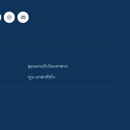
ສຸຂະພາບກັບວິທະຍາສາດ
ຮຽນ-ພາສາອັງກິດ