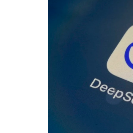
ວິທະຍາສາດ-ເທັກໂນໂລຈີ
ທຸລະກິດ
ພາສາອັງກິດ
ວີດີໂອ
ສຽງ
ລາຍການກະຈາຍສຽງ
ລາຍງານ