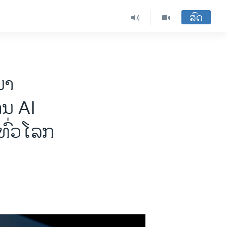
ສົດ
ມາ
ານ AI
ທົ່ວໂລກ