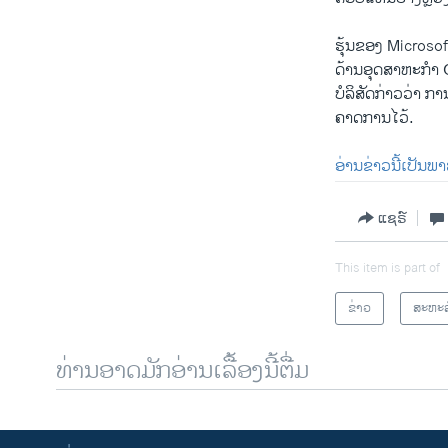
ຮຸ້ນຂອງ Microsof
ດ້ານອຸດສາຫະກໍາ 
ບໍລິສັດກ່າວວ່າ 
ຄາດການໄວ້.
ອ່ານຂ່າວນີ້ເປັນພ
ແຊຣ໌
This item is part of
ຂ່າວ
ສະຫະລ
ທ່ານອາດມັກອ່ານເລື້ອງນີ້ຕື່ມ