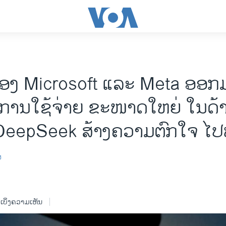
ງ Microsoft ແລະ Meta ອອກ
ງການໃຊ້ຈ່າຍ ຂະໜາດໃຫຍ່ ໃນດ້
ງ DeepSeek ສ້າງຄວາມຕົກໃຈ ໄປ
ສ
ເບິ່ງຄວາມເຫັນ