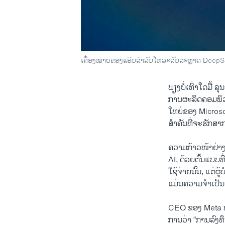
ເຄື່ອງໝາຍຂອງແອັບສໍາລັບໂທລະສັບສະຫຼາດ DeepSe
ພຽງບໍ່ເທົ່າໃດມື້ ລ
ການ​ຜະລິດ​ຄອມ​ພິວ​
ໃຫຍ່​ຂອງ Microsoft
ສໍາຄັນທີ່ຈະຮັກສາ
ຄວາມກ້າວໜ້າຢ່າ
AI, ດ້ວຍຕົ້ນແບບທ
ໃຊ້ຈ່າຍນັ້ນ, ແຕ
ແມ່ນຄວາມຈໍາເປັນເ
CEO ຂອງ Meta ທ
ການວ່າ “ການລົງ