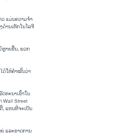
່າວ ແມ່ນຄວາມຈໍາ
າງດ້ານເທັກໂນໂລຈີ
້ຫຼາຍຂື້ນ, ພວກ
ດ້ໃຫ້ຄໍາໝັ້ນວ່າ
​ພັດທະນາເຂົ້າໃນ​
ກ Wall Street
ີ້, ແທນທີ່ຈະເປັນ
ໃຫຍ່ ແລະຂາດການ