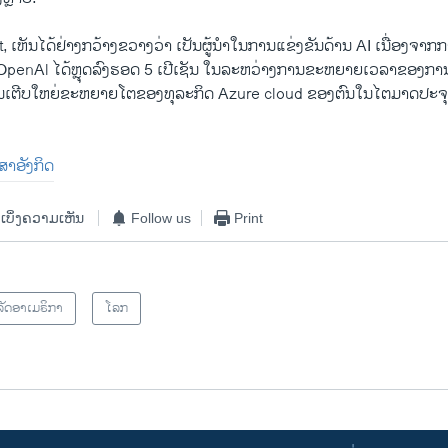
t, ເຫັນໄດ້ຢ່າງກວ້າງຂວາງວ່າ ເປັນຜູ້ນໍາໃນການແຂ່ງຂັນດ້ານ AI ເນື່ອງຈາກກ
OpenAl ໄດ້ຫຼຸດລົງຮອດ 5 ເປີເຊັນ ໃນລະຫວ່າງການຂະຫຍາຍເວລາຂອງການຊື
ການເຕີບໃຫຍ່ຂະຫຍາຍໂຕຂອງທຸລະກິດ Azure cloud ຂອງຕົນໃນໄຕມາດປະຈຸບັນ
າສາອັງກິດ
ເບິ່ງຄວາມເຫັນ
Follow us
Print
ັດອາເມຣິກາ
ໂລກ