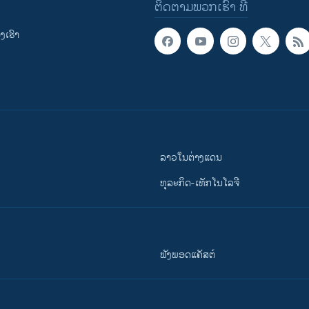
ຕິດຕາມພວກເຮົາ ທີ່
ເຮົາ
ລາວໃນຕ່າງແດນ
ທຸລະກິດ-ເທັກໂນໂລຈີ
ຟັງພອດແຄັສຕ໌